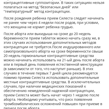
контрацептивные суппозитории. В таких ситуациях нельзя
полагаться на метод “безопасных дней” или
“температурный” метод контрацепции.
После рождения ребенка прием Силеста следует начинать
не ранее чем через 4 недели после родов, при условии,
что женщина не кормит ребенка грудью.
После аборта или выкидыша на сроке до 20 недель
беременности прием таблеток можно начать сразу же, в
этих случаях использование дополнительных методов
контрацепции не требуется.После индуцированного или
самопроизвольного аборта на сроке беременности свыше
20 недель гормональные контрацептивные средства
можно начинать использовать на 21-ый день после аборта
или в первый день появления естественной менструации
(в зависимости от того, что наступит раньше). В этих
случаях в течение первых 7 дней цикла рекомендуется
помимо приема Силеста использовать дополнительные
местные контрацептивные средства. В исключительных
случаях, при наличии медицинских показаний к
обеспечению немедленной надежной контрацепции,
прием Силеста может быть начат через 1 неделю после
аборта. Необходимо учитывать, что риск появления
тромбоэмболических осложнений повышен при приеме в
период после аборта.