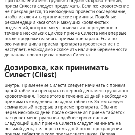
При появлении менструально-подобных кровотечений,
прием Силеста следует продолжать. Если же кровотечение
не прекращается, то необходимо провести обследование,
чтобы исключить органические причины. Подобные
рекомендации касаются и мажущих кровянистых
выделений, которые могут появляться нерегулярно в
течение нескольких циклов приема Силеста или впервые
после продолжительного приема препарата. Если по
окончании цикла приема препарата кровотечение не
наступает, необходимо исключить наличие беременности
до начала нового цикла приема Силеста.
Дозировка, как принимать
Силест (Cilest)
Внутрь. Применение Силеста следует начинать с приема
одной таблетки препарата в первый день менструального
кровотечения. После этого в течение 20 дней необходимо
принимать ежедневно по одной таблетке. Затем следует
семидневный перерыв в приеме препарата. Обычно
через несколько дней после окончания приема таблеток
наступает менструально-подобное кровотечение.
Следующий цикл приема Силеста следует начинать на
восьмой день, т.е. через семь дней после прекращения
приема таблеток в ходе предыдущего цикла. Первая