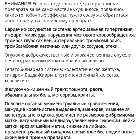
ВНИМАНИЕ! Если вы подозреваете, что при приеме
препарата ваше самочувствие ухудшилось, появились
какие-то побочные эффекты, нужно сразу же обратиться
очно к врачу, назначившему препарат!
Сердечно-сосудистая система: артериальная гипертензия,
инфаркт миокарда, нарушения мозгового кровообращения,
тромбоз глубоких вен, артериальная тромбоэмболия,
тромбоэмболия легочных или других сосудов, отеки.
Опухоли: доброкачественные и злокачественные опухоли
печени, рак шейки матки и молочной железы.
Гепатобилиарная система: холестатическая желтуха,
синдром Бадда-Киари, внутрипеченочный холестаз,
холелитиаз.
Желудочно-кишечный тракт: тошнота, рвота,
абдоминальная боль, метеоризм, колиты.
Половые органы: межменструальные кровотечения,
мажущие кровянистые выделения, аменорея, изменения
менструального цикла, увеличение размеров фибромиомы
матки, вагинальный кандидоз, увеличение секреции шейки
матки, эрозия шейки матки, снижение либидо,
предменструальный синдром, временное бесплодие после
окончания приема препарата