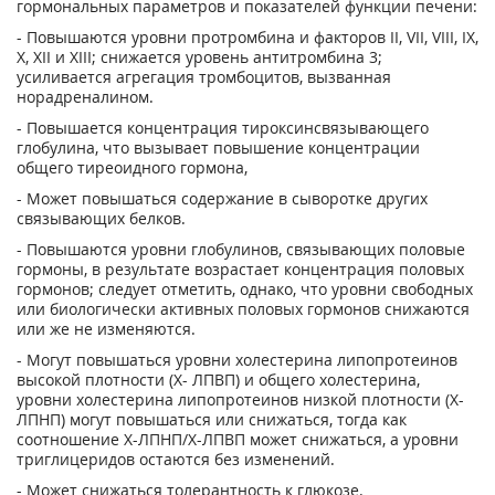
гормональных параметров и показателей функции печени:
- Повышаются уровни протромбина и факторов II, VII, VIII, IX,
X, XII и XIII; снижается уровень антитромбина 3;
усиливается агрегация тромбоцитов, вызванная
норадреналином.
- Повышается концентрация тироксинсвязывающего
глобулина, что вызывает повышение концентрации
общего тиреоидного гормона,
- Может повышаться содержание в сыворотке других
связывающих белков.
- Повышаются уровни глобулинов, связывающих половые
гормоны, в результате возрастает концентрация половых
гормонов; следует отметить, однако, что уровни свободных
или биологически активных половых гормонов снижаются
или же не изменяются.
- Могут повышаться уровни холестерина липопротеинов
высокой плотности (X- ЛПВП) и общего холестерина,
уровни холестерина липопротеинов низкой плотности (Х-
ЛПНП) могут повышаться или снижаться, тогда как
соотношение Х-ЛПНП/Х-ЛПВП может снижаться, а уровни
триглицеридов остаются без изменений.
- Может снижаться толерантность к глюкозе.