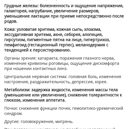
Грудные железы: болезненность и ощущение напряжения,
галакторея, нагрубание, увеличение размеров,
уменьшение лактации при приеме непосредственно после
родов.
Кожа: узловатая эритема, кожная сыпь, хлоазма,
экссудативная эритема, акне, себорея, алопеция,
гирсутизм, пигментные пятна на лице, гипертрихоз,
пемфигоид (гестационный герпес), меланодермия с
тенденцией к персистированию.
Органы зрения: катаракта, поражения глазного нерва,
изменение кривизны роговицы, ощущение дискомфорта
при ношении контактных линз.
Центральная нервная система: головная боль, изменения
настроения, раздражительность, депрессия, хорея.
Метаболизм: задержка жидкости, изменения массы тела
(уменьшение или увеличение), снижение толерантности к
глюкозе, изменения аппетита.
Почки: снижение функции почек, гемолитико-уремический
синдром.
Другие: головокружение, мигрень.