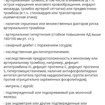
- артериальный тромбоз, в том числе в анамнезе (в т.ч.
острое нарушение мозгового кровообращения, инфаркт
миокарда, тромбоз артерий сетчатки) или предвестники
тромбоза (в т.ч. стенокардия или транзиторная
ишемическая атака);
- наличие серьезных или множественных факторов риска
артериального тромбоза:
- артериальная гипертензия (стойкое повышение АД выше
160/100 мм рт. ст.);
- сахарный диабет с поражением сосудов;
- наследственная дислипопротеинемия;
- наследственная предрасположенность к венозному или
артериальному тромбозу, например, дефицит
антитромбина-III, дефицит протеина С, дефицит протеина
S, гипергомоцистеинемия, наличие антифосфолипидных
антител (антитела против кардиолипина, группа антител
против отрицательно заряженных фосфолипидов);
- мигрень с аурой;
- подтвержденный или подозреваемый рак молочной
железы;
- рак эндометрия или другие подтвержденные или