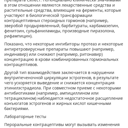
в этом отношении являются лекарственные средства и
растительные средства, влияющие на ферменты, которые
участвуют в биологической трансформации
контрацептивных стероидных гормонов (например,
зверобой продырявленный, барбитураты, карбамазепин,
фенитоин, сульфаниламиды, производные пиразолона,
рифампицин).
Показано, что некоторые ингибиторы протеаз и некоторые
антиретровирусные препараты повышают (например,
индинавир) или снижают (например, ритонавир)
концентрацию в крови комбинированных гормональных
контрацептивов.
Другой тип взаимодействия заключается в нарушении
внутрипеченочной циркуляции эстрогенов, в результате
чего ускоряется выведение и снижается концентрация
этинилэстрадиола. При совместном приеме с некоторыми
антибиотиками (например, ампициллином или
тетрациклином) наблюдается недостаточное расщепление
конъюгатов эстрогенов и жирных кислот кишечными
бактериями.
Лабораторные тесты
Пероральные контрацептивы могут вызывать изменения