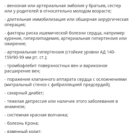
- венозная или артериальная эмболия у братьев, сестер
или у родителей в относительно молодом возрасте;
- длительная иммобилизация или обширная хирургическая
операция;
- факторы риска ишемической болезни сердца, например
курение, гиперлипидемия, артериальная гипертензия или
ожирение;
- артериальная гипертензия (стойкие уровни АД 140-
159/90-99 мм рт. ст.);
- тромбофлебит поверхностных вен и варикозное
расширение вен;
- поражения клапанного аппарата сердца с осложнениями
(митральный стеноз с фибрилляцией предсердий);
- сахарный диабет;
- тяжелая депрессия или наличие этого заболевания в
анамнезе;
- системная красная волчанка;
- болезнь Крона;
- язвенный колит;