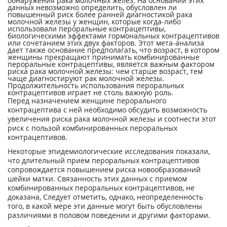
обнаружения рака молочных желез. На основании этих
данных невозможно определить, обусловлен ли
повышенный риск более ранней диагностикой рака
молочной железы у женщин, которые когда-либо
использовали пероральные контрацептивы,
биологическими эффектами гормональных контрацептивов
или сочетанием этих двух факторов. Этот мета-анализа
дает также основание предполагать, что возраст, в котором
женщины прекращают принимать комбинированные
пероральные контрацептивы, является важным фактором
риска рака молочной железы: чем старше возраст, тем
чаще диагностируют рак молочной железы.
Продолжительность использования пероральных
контрацептивов играет не столь важную роль.
Перед назначением женщине перорального
контрацептива с ней необходимо обсудить возможность
увеличения риска рака молочной железы и соотнести этот
риск с пользой комбинированных пероральных
контрацептивов.
Некоторые эпидемиологические исследования показали,
что длительный прием пероральных контрацептивов
сопровождается повышением риска новообразований
шейки матки. Связанность этих данных с приемом
комбинированных пероральных контрацептивов, не
доказана, Следует отметить, однако, неопределенность
того, в какой мере эти данные могут быть обусловлены
различиями в половом поведении и другими факторами.