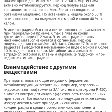
плазме крови достигается через 1-2 часа. Норгестимат
активно метаболизируется. Период полувыведения
составляет около 4 часов. Метаболиты выводятся из
организма медленно. По истечении 2 недель около 50 %
активного вещества выделяется с мочой и около 40 % - с
калом.
Этинилэстрадиол быстро и почти полностью всасывается
при пероральном приеме. Сmах в плазме крови
достигается через 1-2 часа. Этинилэстрадиол лишь
частично метаболизируется в организме. Период
полувыведения составляет 4,5 часа. Свыше 17 % активного
вещества выводится в неизмененном виде с мочой и более
10 % выделяется с калом. Метаболитами являются
эстрадиол, эстриол и, главным образом, 2-гидрокси- и 16?-
гидроксиэтинилэстрадиол.
Взаимодействие с другими
веществами
Препараты, вызывающие индукцию ферментов,
метаболизирующих эстрогены (например, эстроген-2-
гидроксилазы - кофермента 3А4 системы цитохрома Р-450),
снижают контрацептивную эффективность гормональных
препаратов. Возможно также, что индукция этих же самых
изоферментов может приводить к снижению
концентрации в крови прогестагенного компонента
препарата Силест. Потенциально клинически значимыми