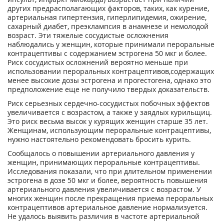
других предрасполагающих факторов, таких, как курение,
артериальная гипертензия, гиперлипидемия, ожирение,
сахарный диабет, преэклампсия в анамнезе и немолодой
возраст. Эти тяжелые сосудистые осложнения
наблюдались у женщин, которые принимали пероральные
контрацептивы с содержанием эстрогена 50 мкг и более.
Риск сосудистых осложнений вероятно меньше при
использовании пероральных контрацептивов,содержащих
менее высокие дозы эстрогена и прогестогена, однако это
предположение еще не получило твердых доказательств.
Риск серьезных сердечно-сосудистых побочных эффектов
увеличивается с возрастом, а также у заядлых курильщиц.
Это риск весьма высок у курящих женщин старше 35 лет.
Женщинам, использующим пероральные контрацептивы,
нужно настоятельно рекомендовать бросить курить.
Сообщалось о повышении артериального давления у
женщин, принимающих пероральные контрацептивы.
Исследования показали, что при длительном применении
эстрогена в дозе 50 мкг и более, вероятность повышения
артериального давления увеличивается с возрастом. У
многих женщин после прекращения приема пероральных
контрацептивов артериальное давление нормализуется.
Не удалось выявить различия в частоте артериальной