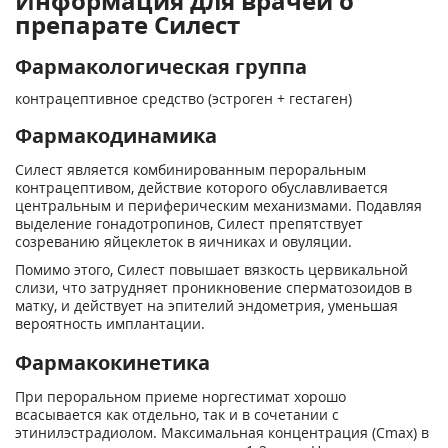
Информация для врачей о
препарате Силест
Фармакологическая группа
контрацептивное средство (эстроген + гестаген)
Фармакодинамика
Силест является комбинированным пероральным
контрацептивом, действие которого обуславливается
центральным и периферическим механизмами. Подавляя
выделение гонадотропинов, Силест препятствует
созреванию яйцеклеток в яичниках и овуляции.
Помимо этого, Силест повышает вязкость цервикальной
слизи, что затрудняет проникновение сперматозоидов в
матку, и действует на эпителий эндометрия, уменьшая
вероятность имплантации.
Фармакокинетика
При пероральном приеме норгестимат хорошо
всасывается как отдельно, так и в сочетании с
этинилэстрадиолом. Максимальная концентрация (С
mах
) в