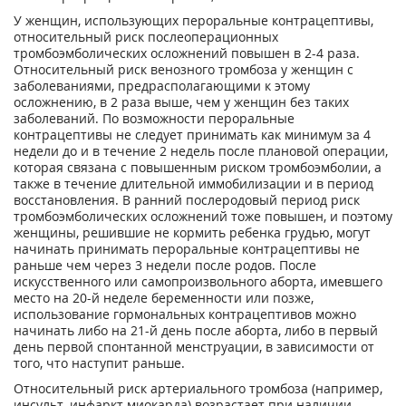
У женщин, использующих пероральные контрацептивы,
относительный риск послеоперационных
тромбоэмболических осложнений повышен в 2-4 раза.
Относительный риск венозного тромбоза у женщин с
заболеваниями, предрасполагающими к этому
осложнению, в 2 раза выше, чем у женщин без таких
заболеваний. По возможности пероральные
контрацептивы не следует принимать как минимум за 4
недели до и в течение 2 недель после плановой операции,
которая связана с повышенным риском тромбоэмболии, а
также в течение длительной иммобилизации и в период
восстановления. В ранний послеродовый период риск
тромбоэмболических осложнений тоже повышен, и поэтому
женщины, решившие не кормить ребенка грудью, могут
начинать принимать пероральные контрацептивы не
раньше чем через 3 недели после родов. После
искусственного или самопроизвольного аборта, имевшего
место на 20-й неделе беременности или позже,
использование гормональных контрацептивов можно
начинать либо на 21-й день после аборта, либо в первый
день первой спонтанной менструации, в зависимости от
того, что наступит раньше.
Относительный риск артериального тромбоза (например,
инсульт, инфаркт миокарда) возрастает при наличии