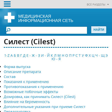
ВСЕ РАЗДЕЛЫ
МЕДИЦИНСКАЯ
ИНФОРМАЦИОННАЯ СЕТЬ
Силест (Cilest)
1-Z
А
Б
В
Г
Д
Е - Ж - З
И - Й
К
Л
М
Н
О
П
Р
С
Т
У
Ф
Х
Ц
Ч - Щ
Э
Ю - Я
Форма выпуска
Описание препарата
Состав
Показания к применению
Противопоказания к применению
Возможные побочные эффекты
Дозировка, как принимать Силест (Cilest)
Влияние на беременность
Дополнительные указания при приеме Силест
Передозировка