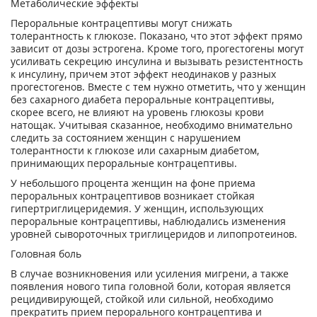
Метаболические эффекты
Пероральные контрацептивы могут снижать
толерантность к глюкозе. Показано, что этот эффект прямо
зависит от дозы эстрогена. Кроме того, прогестогены могут
усиливать секрецию инсулина и вызывать резистентность
к инсулину, причем этот эффект неодинаков у разных
прогестогенов. Вместе с тем нужно отметить, что у женщин
без сахарного диабета пероральные контрацептивы,
скорее всего, не влияют на уровень глюкозы крови
натощак. Учитывая сказанное, необходимо внимательно
следить за состоянием женщин с нарушением
толерантности к глюкозе или сахарным диабетом,
принимающих пероральные контрацептивы.
У небольшого процента женщин на фоне приема
пероральных контрацептивов возникает стойкая
гипертриглицеридемия. У женщин, использующих
пероральные контрацептивы, наблюдались изменения
уровней сывороточных триглицеридов и липопротеинов.
Головная боль
В случае возникновения или усиления мигрени, а также
появления нового типа головной боли, которая является
рецидивирующей, стойкой или сильной, необходимо
прекратить прием перорального контрацептива и