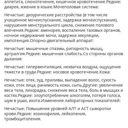
аппетита, слюнотечение, кишечное кровотечение.Редкие:
диарея, жжение в языке.Мочеполовая система:
Нечастые: дизурические расстройства (в том числе
учащенное мочеиспускание, задержка мочеиспускания),
нарушения менструального цикла, снижение полового
влечения.Редкие: аменорея, воспаление тазовых органов,
ночное недержание мочи, задержка эякуляции,
импотенция.Опорно-двигательный аппарат:
Нечастые: мышечные спазмы, ригидность мышц,
артралгия.Редкие: мышечная слабость.Со стороны органов
дыхания:
Нечастые: гипервентиляция, нехватка воздуха, ощущение
тяжести в груди.Редкие: носовое кровотечение.Кожа:
Нечастые: отек, зуд, приливы, выпадение волос, сухость
кожи, отек лица, ранимость кожи, сыпь.Другие: увеличение
веса тела, лихорадка, снижение веса тела, боль в мышцах и
костях.Редкие: злоупотребление алкоголем, потеря голоса,
шум в ушах, икота.Изменения лабораторных показателей:
Нечастые: Повышение уровней АЛТ и ACT сыворотки
крови.Редкие: эозинофилия, лейкопения,
тромбоцитопения.