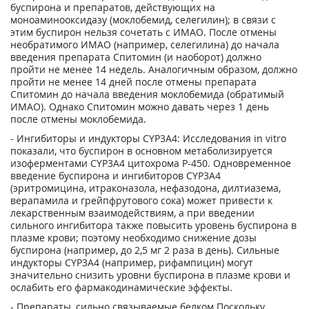
буспирона и препаратов, действующих на
моноаминооксидазу (моклобемид, селегилин); в связи с
этим буспирон нельзя сочетать с ИМАО. После отмены
необратимого ИМАО (например, селегилина) до начала
введения препарата Спитомин (и наоборот) должно
пройти не менее 14 недель. Аналогичным образом, должно
пройти не менее 14 дней после отмены препарата
Спитомин до начала введения моклобемида (обратимый
ИМАО). Однако Спитомин можно давать через 1 день
после отмены моклобемида.
- Ингибиторы и индукторы CYP3A4: Исследования in vitro
показали, что буспирон в основном метаболизируется
изоферментами CYP3A4 цитохрома Р-450. Одновременное
введение буспирона и ингибиторов CYP3A4
(эритромицина, итраконазола, нефазодона, дилтиазема,
верапамила и грейпфрутового сока) может привести к
лекарственным взаимодействиям, а при введении
сильного ингибитора также повысить уровень буспирона в
плазме крови; поэтому необходимо снижение дозы
буспирона (например, до 2,5 мг 2 раза в день). Сильные
индукторы CYP3A4 (например, рифампицин) могут
значительно снизить уровни буспирона в плазме крови и
ослабить его фармакодинамические эффекты.
- Препараты, сильно связываемые белком Поскольку