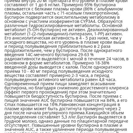
приема внутрь 20 мг препарата его уровни в плазме крови
составляют от 1 до 6 нг/мл. Примерно 95% буспирона
связывается с белками плазмы крови (86% с альбумином
плазмы, остальная часть с ?1-ксилым гликопротеином).
Буспирон подвергается окислительному метаболизму в
основном с участием изоферментов CYP3A4. Образуются
различные гидроксилированные метаболиты. Основной
метаболит (5-ОН-буспирон) не активен. Деалкилированный
метаболит (1-(2-пиримидинил)-пиперазин, 1-РР) активен.
Его анксиолитическая активность в 4 - 5 раз ниже, чем у
исходного вещества, но его уровень в плазме крови выше
и период полувыведения приблизительно в 2 раза
продолжительнее, чем у буспирона. После однократного
введения 14С-меченого буспирона 29-63 %
радиоактивности выделяется с мочой в течение 24 часов, в
основном в форме метаболитов. Примерно 18-38%
введенной дозы выводится с калом. После однократного
приема 10 - 40 мг период полувыведения исходного
вещества составляет примерно 2-3 часа, а период
полувыведения активного метаболита равен 4,8 часа.
Одновременный прием пищи замедляет всасывание
буспирона, но благодаря снижению досистемного клиренса
(эффект первого прохождения) при этом значительно
повышается биодоступность буспирона. После приема с
пищей значение AUC буспирона повышается на 84%, а его
Сmах повышается на 16%.Равновесная концентрация в
плазме крови может быть достигнута примерно через 2
дня после начала регулярного приема.Кажущийся объем
распределения составляет 5,3 л/кг.Буспирон выделяется в
грудное молоко, однако данные по плацентарной передаче
отсутствуют. Повышенные уровни буспирона в плазме и
значения AUC, а также удлинение периода полувыведения