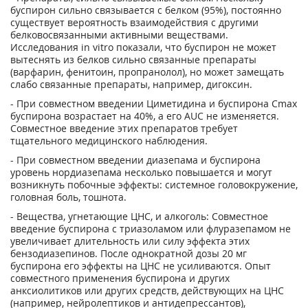
буспирон сильно связывается с белком (95%), постоянно
существует вероятность взаимодействия с другими
белковосвязанными активными веществами.
Исследования in vitro показали, что буспирон не может
вытеснять из белков сильно связанные препараты
(варфарин, фенитоин, пропранолол), но может замещать
слабо связанные препараты, например, дигоксин.
- При совместном введении Циметидина и буспирона С
mах
буспирона возрастает на 40%, а его AUC не изменяется.
Совместное введение этих препаратов требует
тщательного медицинского наблюдения.
- При совместном введении диазепама и буспирона
уровень нордиазепама несколько повышается и могут
возникнуть побочные эффекты: системное головокружение,
головная боль, тошнота.
- Вещества, угнетающие ЦНС, и алкоголь: Совместное
введение буспирона с триазоламом или флуразепамом не
увеличивает длительность или силу эффекта этих
бензодиазепинов. После однократной дозы 20 мг
буспирона его эффекты на ЦНС не усиливаются. Опыт
совместного применения буспирона и других
анксиолитиков или других средств, действующих на ЦНС
(например, нейролептиков и антидепрессантов),