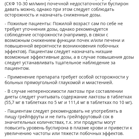
(СКФ 10-30 мл/мин) почечной недостаточности буспирон
давать можно, однако при этом следует соблюдать
осторожность и назначать сниженные дозы.
- Пожилые пациенты: Пожилой возраст сам по себе не
требует уточнения дозы, однако рекомендуется
соблюдение осторожности (например, в связи с
возможным снижением функции почек и/или печени и
повышенной вероятности возникновения побочных
эффектов). Пациентам следует назначать низшие
возможные эффективные дозы, а в случае повышения дозы
следует устанавливать тщательное наблюдение за
пациентом.
- Применение препарата требует особой осторожности у
больных прямоугольной глаукомой и миастенией.
- В случае непереносимости лактозы при составлении
диеты следует учитывать содержание лактозы в таблетках
(55,7 мг в таблетках по 5 мг и 111,4 мг в таблетках по 10 мг).
- Пациентам следует рекомендовать не употреблять в
пищу грейпфруты и не пить грейпфрутовый сок в
значительных количествах, т.к. эти продукты могут
повысить уровень буспирона в плазме крови и привести к
увеличению частоты или тяжести побочных эффектов.