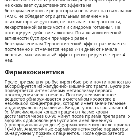
не оказывает существенного эффекта на
бензодиазепиновые рецепторы и не влияет на связывание
ГАМК, не обладает отрицательным влиянием на
психомоторные функции, не вызывает толерантности,
лекарственной зависимости и синдрома "отмены". Не
потенцирует действие алкоголя. По анксиолитической
активности буспирон примерно равен
бензодиазепинам.Терапевтический эффект развивается
постепенно и отмечается через 7-14 дней от начала
лечения, максимальный эффект регистрируется через 4
нед.
Фармакокинетика
После приема внутрь буспирон быстро и почти полностью
абсорбируется из желудочно- кишечного тракта. Буспирон
подвергается интенсивному метаболизму первого
прохождения через печень. Поэтому неизмененное
вещество обнаруживается в системном кровотоке в
небольшой концентрации, которая имеет значительные
индивидуальные различия. Биодоступность составляет 4
%. Максимальная концентрация в плазме крови
достигается через 60-90 минут после приема препарата. У
здоровых добровольцев буспирон имел линейную
(пропорциональную дозе) фармакокинетику после приема
10-40 мг. Аналогичные фармакокинетические параметры
обнаружены у пожилых пациентов. После однократного