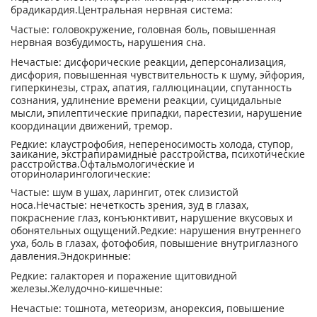
брадикардия.Центральная нервная система:
Частые: головокружение, головная боль, повышенная
нервная возбудимость, нарушения сна.
Нечастые: дисфорические реакции, деперсонализация,
дисфория, повышенная чувствительность к шуму, эйфория,
гиперкинезы, страх, апатия, галлюцинации, спутанность
сознания, удлинение времени реакции, суицидальные
мысли, эпилептические припадки, парестезии, нарушение
координации движений, тремор.
Редкие: клаустрофобия, непереносимость холода, ступор,
заикание, экстрапирамидные расстройства, психотические
расстройства.Офтальмологические и
оториноларингологические:
Частые: шум в ушах, ларингит, отек слизистой
носа.Нечастые: нечеткость зрения, зуд в глазах,
покраснение глаз, конъюнктивит, нарушение вкусовых и
обонятельных ощущений.Редкие: нарушения внутреннего
уха, боль в глазах, фотофобия, повышение внутриглазного
давления.Эндокринные:
Редкие: галакторея и поражение щитовидной
железы.Желудочно-кишечные:
Нечастые: тошнота, метеоризм, анорексия, повышение