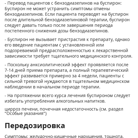
- Перевод пациентов с бензодиазепинов на буспирон:
Буспирон не может устранить симптомы отмены
бензодиазепинов. Если пациента переводят на буспирон
после длительной бензодиазепиновой терапии, буспирон
следует давать только после завершения периода
постепенного снижения дозы бензодиазепинов.
- Буспирон не вызывает пристрастия к препарату, однако
его введение пациентам с установленной или
подозреваемой предрасположенностью к лекарственной
зависимости требует тщательного медицинского контроля.
- Поскольку анксиолитический эффект проявляется после
7-14 дней приема препарата, а полный терапевтический
эффект развивается примерно за 4 недели, пациенты с
сильной тревогой нуждаются в тщательном медицинском
наблюдении в начальном периоде терапии.
- На протяжении всего курса лечения буспироном следует
избегать употребления алкогольных напитков.
цирроз печени, почечная недостаточность (см. раздел
"Особые указания")
Передозировка
Симптомы: желудочно-кишечные нарушения, тошнота,