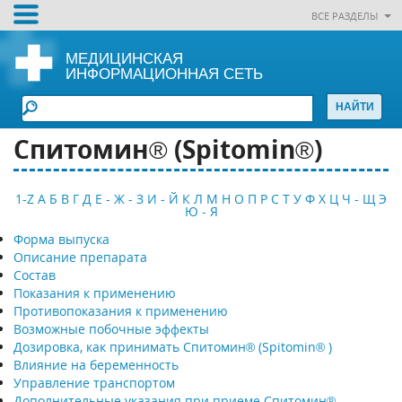
ВСЕ РАЗДЕЛЫ
МЕДИЦИНСКАЯ
ИНФОРМАЦИОННАЯ СЕТЬ
Спитомин® (Spitomin®)
1-Z
А
Б
В
Г
Д
Е - Ж - З
И - Й
К
Л
М
Н
О
П
Р
С
Т
У
Ф
Х
Ц
Ч - Щ
Э
Ю - Я
Форма выпуска
Описание препарата
Состав
Показания к применению
Противопоказания к применению
Возможные побочные эффекты
Дозировка, как принимать Спитомин® (Spitomin® )
Влияние на беременность
Управление транспортом
Дополнительные указания при приеме Спитомин®