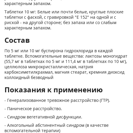
характерным запахом.
Таблетки 10 мг: Белые или почти белые, круглые плоские
таблетки с фаской, с гравировкой "Е 152" на одной и с
риской - на другой стороне; без запаха или со слабым
характерным запахом.
Состав
По 5 мг или 10 мг буспирона гидрохлорида в каждой
таблетке. Вспомогательные вещества: лактозы моногидрат
(55,7 мг в таблетках по 5 мг и 111,4 мг в таблетках по 10 мг),
целлюлоза микрокристаллическая, натрия
карбоксиметилкрахмал, магния стеарат, кремния диоксид
коллоидный безводный
Показания к применению
- Генерализованное тревожное расстройство (ГТР).
- Паническое расстройство.
- Синдром вегетативной дисфункции.
- Алкогольный абстинентный синдром (в качестве
вспомогательной терапии)