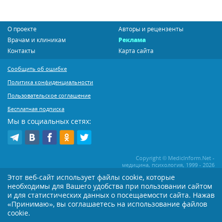
О проекте
Авторы и рецензенты
Врачам и клиникам
Реклама
Контакты
Карта сайта
Сообщить об ошибке
Политика конфиденциальности
Пользовательское соглашение
Бесплатная подписка
Мы в социальных сетях:
Copyright © MedicInform.Net -
медицина, психология, 1999 - 2026
Этот веб-сайт использует файлы cookie, которые
необходимы для Вашего удобства при пользовании сайтом
Копирование или иное распространение статей нашего сайта строго
воспрещается. Копирование раздела "Новости" допускается при наличии
и для статистических данных о посещаемости сайта. Нажав
активной открытой для поисковиков ссылки на MedicInform.Net
«Принимаю», вы соглашаетесь на использование файлов
cookie.
Материалы на сайте представлены в справочных целях. Редакция не всегда
разделяет мнение авторов опубликованных материалов. Перед