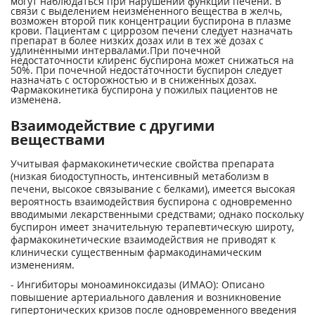
могут наблюдаться при нарушении функции печени. В
связи с выделением неизмененного вещества в желчь,
возможен второй пик концентрации буспирона в плазме
крови. Пациентам с циррозом печени следует назначать
препарат в более низких дозах или в тех же дозах с
удлиненными интервалами.При почечной
недостаточности клиренс буспирона может снижаться на
50%. При почечной недостаточности буспирон следует
назначать с осторожностью и в сниженных дозах.
Фармакокинетика буспирона у пожилых пациентов не
изменена.
Взаимодействие с другими
веществами
Учитывая фармакокинетические свойства препарата
(низкая биодоступность, интенсивный метаболизм в
печени, высокое связывание с белками), имеется высокая
вероятность взаимодействия буспирона с одновременно
вводимыми лекарственными средствами; однако поскольку
буспирон имеет значительную терапевтическую широту,
фармакокинетические взаимодействия не приводят к
клинически существенным фармакодинамическим
изменениям.
- Ингибиторы моноаминоксидазы (ИМАО): Описано
повышение артериального давления и возникновение
гипертонических кризов после одновременного введения