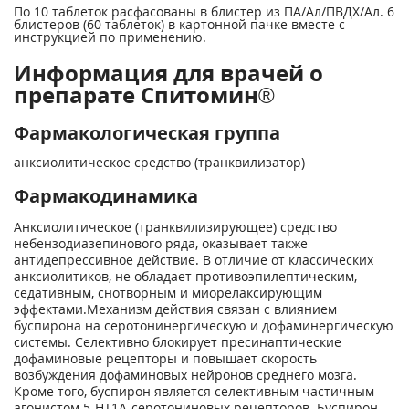
По 10 таблеток расфасованы в блистер из ПА/Ал/ПВДХ/Ал. 6
блистеров (60 таблеток) в картонной пачке вместе с
инструкцией по применению.
Информация для врачей о
препарате Спитомин®
Фармакологическая группа
анксиолитическое средство (транквилизатор)
Фармакодинамика
Анксиолитическое (транквилизирующее) средство
небензодиазепинового ряда, оказывает также
антидепрессивное действие. В отличие от классических
анксиолитиков, не обладает противоэпилептическим,
седативным, снотворным и миорелаксирующим
эффектами.Механизм действия связан с влиянием
буспирона на серотонинергическую и дофаминергическую
системы. Селективно блокирует пресинаптические
дофаминовые рецепторы и повышает скорость
возбуждения дофаминовых нейронов среднего мозга.
Кроме того, буспирон является селективным частичным
агонистом 5-НТ1А-серотониновых рецепторов. Буспирон