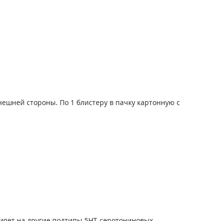
нешней стороны. По 1 блистеру в пачку картонную с
влияет на другие подтипы 5НТ-серотониновых