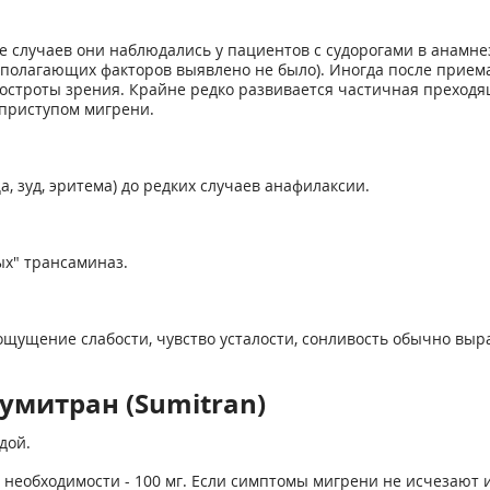
е случаев они наблюдались у пациентов с судорогами в анамне
сполагающих факторов выявлено не было). Иногда после прием
 остроты зрения. Крайне редко развивается частичная преходящ
 приступом мигрени.
 зуд, эритема) до редких случаев анафилаксии.
х" трансаминаз.
 ощущение слабости, чувство усталости, сонливость обычно вы
умитран (Sumitran)
дой.
и необходимости - 100 мг. Если симптомы мигрени не исчезают 