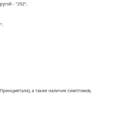
угой - "292".
".
 Принцметала), а также наличие симптомов,