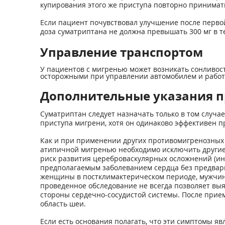
купирования этого же приступа повторно принимат
Если пациент почувствовал улучшение после перво
доза суматриптана не должна превышать 300 мг в т
Управление транспортом
У пациентов с мигренью может возникать сонливост
осторожными при управлении автомобилем и работ
Дополнительные указания п
Суматриптан следует назначать только в том случа
приступа мигрени, хотя он одинаково эффективен п
Как и при применении других противомигренозных 
атипичной мигренью необходимо исключить другие 
риск развития цереброваскулярных осложнений (ин
предполагаемым заболеванием сердца без предвари
женщины в постклимактерическом периоде, мужчины
проведенное обследование не всегда позволяет выя
стороны сердечно-сосудистой системы. После прие
область шеи.
Если есть основания полагать, что эти симптомы 