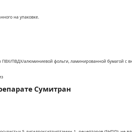
нного на упаковке.
е из ПВХ/ПВДХ/алюминиевой фольги, ламинированной бумагой с в
из
репарате Сумитран
осудистых 5-дигидрокситриптамин-1- рецепторов (5НТ
ID
), не 