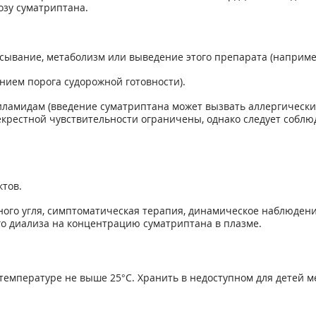
зу суматриптана.
асывание, метаболизм или выведение этого препарата (наприм
нием порога судорожной готовности).
ниламидам (введение суматриптана может вызвать аллергически
крестной чувствительности ограничены, однако следует соблю
тов.
го угля, симптоматическая терапия, динамическое наблюдение
о диализа на концентрацию суматриптана в плазме.
 температуре не выше 25°С. Хранить в недоступном для детей м