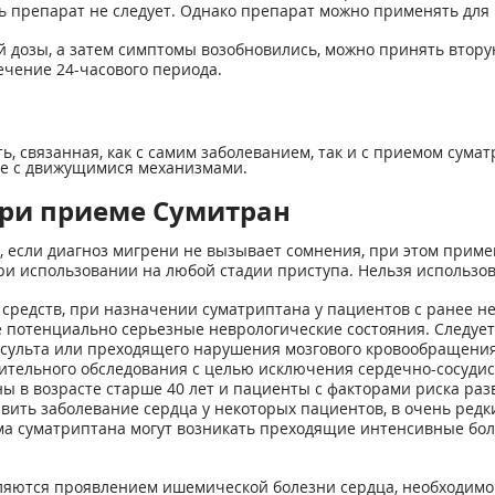
ь препарат не следует. Однако препарат можно применять дл
й дозы, а затем симптомы возобновились, можно принять втору
ечение 24-часового периода.
ь, связанная, как с самим заболеванием, так и с приемом сума
е с движущимися механизмами.
ри приеме Сумитран
е, если диагноз мигрени не вызывает сомнения, при этом приме
ри использовании на любой стадии приступа. Нельзя использов
средств, при назначении суматриптана у пациентов с ранее н
потенциально серьезные неврологические состояния. Следует
сульта или преходящего нарушения мозгового кровообращения)
тельного обследования с целью исключения сердечно-сосудист
 в возрасте старше 40 лет и пациенты с факторами риска раз
вить заболевание сердца у некоторых пациентов, в очень редк
ма суматриптана могут возникать преходящие интенсивные бол
являются проявлением ишемической болезни сердца, необходим