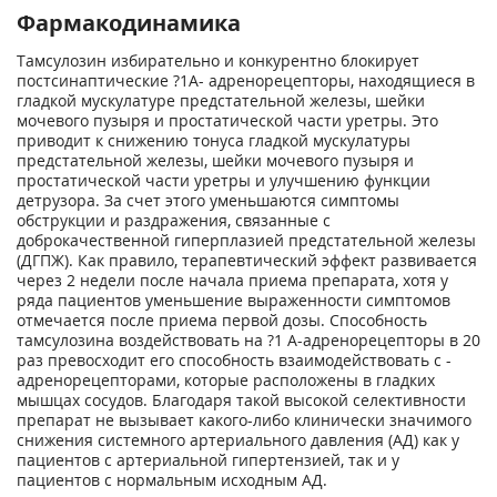
Фармакодинамика
Тамсулозин избирательно и конкурентно блокирует
постсинаптические ?1A- адренорецепторы, находящиеся в
гладкой мускулатуре предстательной железы, шейки
мочевого пузыря и простатической части уретры. Это
приводит к снижению тонуса гладкой мускулатуры
предстательной железы, шейки мочевого пузыря и
простатической части уретры и улучшению функции
детрузора. За счет этого уменьшаются симптомы
обструкции и раздражения, связанные с
доброкачественной гиперплазией предстательной железы
(ДГПЖ). Как правило, терапевтический эффект развивается
через 2 недели после начала приема препарата, хотя у
ряда пациентов уменьшение выраженности симптомов
отмечается после приема первой дозы. Способность
тамсулозина воздействовать на ?1 A-адренорецепторы в 20
раз превосходит его способность взаимодействовать с -
адренорецепторами, которые расположены в гладких
мышцах сосудов. Благодаря такой высокой селективности
препарат не вызывает какого-либо клинически значимого
снижения системного артериального давления (АД) как у
пациентов с артериальной гипертензией, так и у
пациентов с нормальным исходным АД.