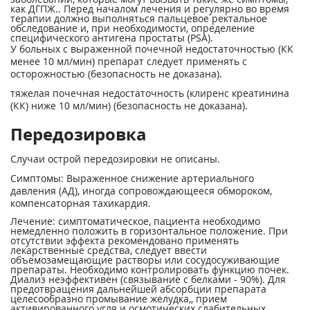
как ДГПЖ.. Перед началом лечения и регулярно во время
терапии должно выполняться пальцевое ректальное
обследование и, при необходимости, определение
специфического антигена простаты (PSA).
У больных с выраженной почечной недостаточностью (КК
менее 10 мл/мин) препарат следует применять с
осторожностью (безопасность не доказана).
тяжелая почечная недостаточность (клиренс креатинина
(КК) ниже 10 мл/мин) (безопасность не доказана).
Передозировка
Случаи острой передозировки не описаны.
Симптомы: Выраженное снижение артериального
давления (АД), иногда сопровождающееся обмороком,
компенсаторная тахикардия.
Лечение: симптоматическое, пациента необходимо
немедленно положить в горизонтальное положение. При
отсутствии эффекта рекомендовано применять
лекарственные средства, следует ввести
объемозамещающие растворы или сосудосуживающие
препараты. Необходимо контролировать функцию почек.
Диализ неэффективен (связывание с белками - 90%). Для
предотвращения дальнейшей абсорбции препарата
целесообразно промывание желудка,, прием
активированного угля и осмотических слабительных,