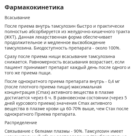
Фармакокинетика
Всасывание
После приема внутрь тамсулозин быстро и практически
полностью абсорбируется из желудочно-кишечного тракта
(ЖКТ). Данная лекарственная форма обеспечивает
продолжительное и медленное высвобождение
тамсулозина. Биодоступность препарата - около 100%.
Сразу после приема нищи всасывание тамсулозина
снижается. Равномерность всасывания возрастает, если
пациент принимает препарат каждый день после одного и
того же приема пшци.
После однократного приема препарата внутрь - 0,4 мг
(после плотного приема пищи) максимальная
концентрация (С
mах
) активного вещества в плазме
достигается через 6 ч. В равновесном состоянии (через 5
дней курсового приема) значения С
mах
активного
вещества в плазме крови ца 60-70% выше, чем Стах после
однократного Приема препарата.
Распределение
Связывание с белками плазмы - 90%. Тамсулозин имеет