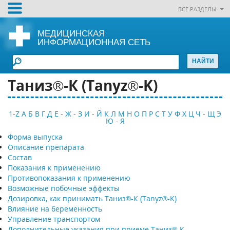
ВСЕ РАЗДЕЛЫ
МЕДИЦИНСКАЯ
ИНФОРМАЦИОННАЯ СЕТЬ
Таниз®-К (Tanyz®-K)
1-Z
А
Б
В
Г
Д
Е - Ж - З
И - Й
К
Л
М
Н
О
П
Р
С
Т
У
Ф
Х
Ц
Ч - Щ
Э
Ю - Я
Форма выпуска
Описание препарата
Состав
Показания к применению
Противопоказания к применению
Возможные побочные эффекты
Дозировка, как принимать Таниз®-К (Tanyz®-K)
Влияние на беременность
Управление транспортом
Дополнительные указания при приеме Таниз®-К