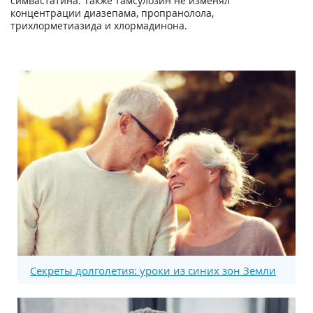
симвастатина. Также тамсулозин не изменял
концентрации диазепама, пропранолола,
трихлорметиазида и хлормадинона.
Секреты долголетия: уроки из синих зон Земли