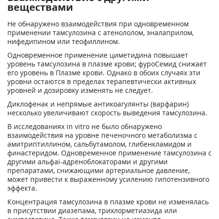
веществами
Не обнаружено взаимодействия при одновременном
применении тамсулозина с атенололом, эналаприлом,
нифедипином или теофиллином.
Одновременное применение циметидина повышает
уровень тамсулозина в плазме крови; фуроСемид снижает
его уровень в Плазме крови. Однако в обоих случаях эти
уровни остаются в пределах терапевтически активных
уровней и дозировку изменять не следует.
Диклофенак и непрямые антикоагулянты (варфарин)
несколько увеличивают скорость выведения тамсулозина.
В исследованиях in vitro не было обнаружено
взаимодействия на уровне печеночного метаболизма с
амитриптиллином, сальбутамолом, глибенкламидом и
финастеридом. Одновременное применение тамсулозина с
другими альфаi-адреноблокаторами и другими
препаратами, снижающими артериальное давление,
может привести к выраженному усилению гипотензивного
эффекта.
Концентрация тамсулозина в плазме крови не изменялась
в присутствии диазепама, трихлорметиазида или