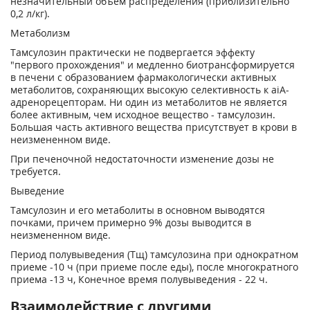
незначительный объем распределения (приблизительно
0,2 л/кг).
Метаболизм
Тамсулозин практически не подвергается эффекту
"первого прохождения" и медленно биотрансформируется
в печени с образованием фармакологически активных
метаболитов, сохраняющих высокую селективность к aiA-
адренорецепторам. Ни один из метаболитов не является
более активным, чем исходное вещество - тамсулозин.
Большая часть активного вещества присутствует в крови в
неизмененном виде.
При печеночной недостаточности изменение дозы не
требуется.
Выведение
Тамсулозин и его метаболиты в основном выводятся
почками, причем примерно 9% дозы выводится в
неизмененном виде.
Период полувыведения (Тщ) тамсулозина при однократном
приеме -10 ч (при приеме после еды), после многократного
приема -13 ч, Конечное время полувыведения - 22 ч.
Взаимодействие с другими