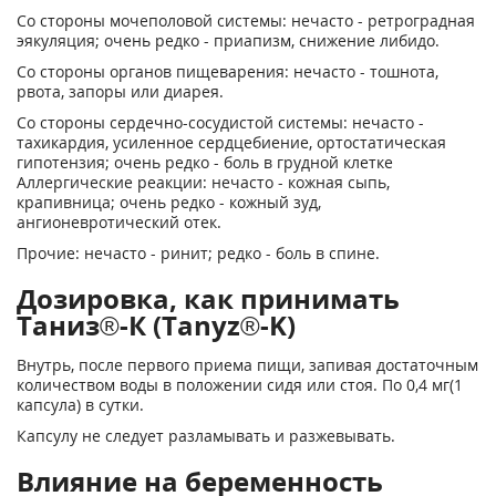
Со стороны мочеполовой системы: нечасто - ретроградная
эякуляция; очень редко - приапизм, снижение либидо.
Со стороны органов пищеварения: нечасто - тошнота,
рвота, запоры или диарея.
Со стороны сердечно-сосудистой системы: нечасто -
тахикардия, усиленное сердцебиение, ортостатическая
гипотензия; очень редко - боль в грудной клетке
Аллергические реакции: нечасто - кожная сыпь,
крапивница; очень редко - кожный зуд,
ангионевротический отек.
Прочие: нечасто - ринит; редко - боль в спине.
Дозировка, как принимать
Таниз®-К (Tanyz®-K)
Внутрь, после первого приема пищи, запивая достаточным
количеством воды в положении сидя или стоя. По 0,4 мг(1
капсула) в сутки.
Капсулу не следует разламывать и разжевывать.
Влияние на беременность