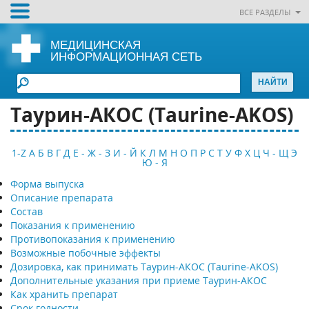
ВСЕ РАЗДЕЛЫ
МЕДИЦИНСКАЯ
ИНФОРМАЦИОННАЯ СЕТЬ
Таурин-АКОС (Taurine-AKOS)
1-Z
А
Б
В
Г
Д
Е - Ж - З
И - Й
К
Л
М
Н
О
П
Р
С
Т
У
Ф
Х
Ц
Ч - Щ
Э
Ю - Я
Форма выпуска
Описание препарата
Состав
Показания к применению
Противопоказания к применению
Возможные побочные эффекты
Дозировка, как принимать Таурин-АКОС (Taurine-AKOS)
Дополнительные указания при приеме Таурин-АКОС
Как хранить препарат
Срок годности