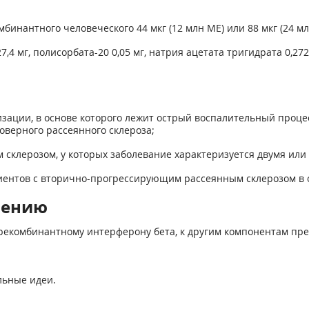
инантного человеческого 44 мкг (12 млн ME) или 88 мкг (24 мл
4 мг, полисорбата-20 0,05 мг, натрия ацетата тригидрата 0,272 
зации, в основе которого лежит острый воспалительный процес
оверного рассеянного склероза;
склерозом, у которых заболевание характеризуется двумя или
ентов с вторично-прогрессирующим рассеянным склерозом в о
нению
рекомбинантному интерферону бета, к другим компонентам пре
льные идеи.