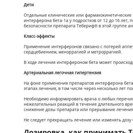
Дети
Отдельные клинические или фармакокинетические 
интерферона бета-1а у подростков от 12 до 16 лет,
безопасности препарата Тебериф® в этой группе ан
Класс-эффекты
Применение интерферонов связано с потерей аппет
сердцебиением, меноррагией и метроррагией.
В ходе лечения интерфероном бета может происход
Артериальная легочная гипертензия
На фоне применения препаратов интерферона бета
этапах лечения, в том числе через несколько лет п
Необходимо информировать врача о любых перечисл
нежелательных реакций в течение длительного вре
снижение дозы препарата или прерывание лечения
Не следует прекращать лечение или изменять дозу 
Дозировка, как принимать Те