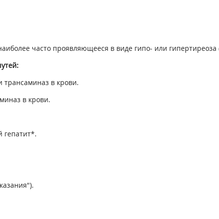
иболее часто проявляющееся в виде гипо- или гипертиреоза (с
утей:
 трансаминаз в крови.
миназ в крови.
 гепатит*.
казания").