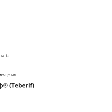
та-1a
кг/0,5 мл.
® (Teberif)