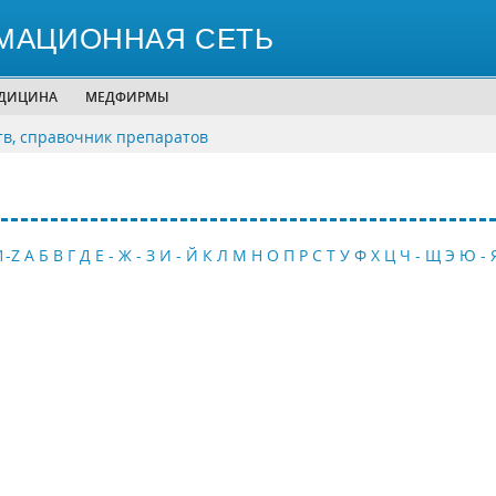
МАЦИОННАЯ СЕТЬ
ЕДИЦИНА
МЕДФИРМЫ
тв, справочник препаратов
1-Z
А
Б
В
Г
Д
Е - Ж - З
И - Й
К
Л
М
Н
О
П
Р
С
Т
У
Ф
Х
Ц
Ч - Щ
Э
Ю - 