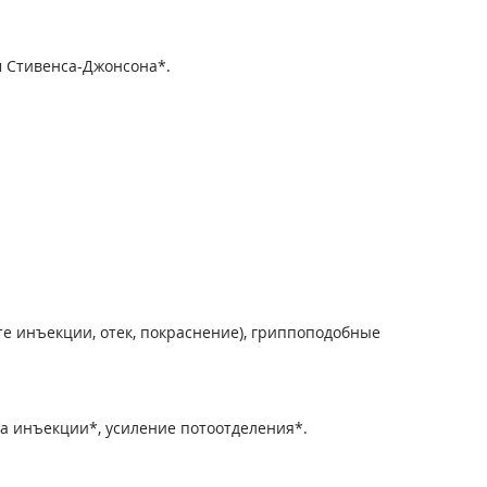
м Стивенса-Джонсона*.
те инъекции, отек, покраснение), гриппоподобные
та инъекции*, усиление потоотделения*.