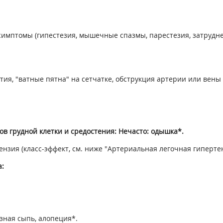
имптомы (гипестезия, мышечные спазмы, парестезия, затрудне
тия, "ватные пятна" на сетчатке, обструкция артерии или вены 
в грудной клетки и средостения: Нечасто: одышка*.
нзия (класс-эффект, см. ниже "Артериальная легочная гиперте
:
езная сыпь, алопеция*.