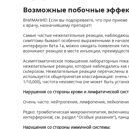
Возможные побочные эффе
ВНИМАНИЕ! Если вы подозреваете, что при приеме 
к врачу, назначившему препарат!
Самые частые нежелательные реакции, наблюдающи
симптомы бывают особенно выраженными в начале 
интерферон бета-1а, можно ожидать появления тип
возникают реакции в месте инъекции, преимущест
Асимптоматическое повышение лабораторных показ
нежелательные реакции, которые наблюдались как в
склерозом. Нежелательные реакции перечислены в 
используется общепринятая классификация: очень часто (
1/10,000), частота неизвестна (не может быть уста
Нарушения со стороны крови и лимфатической сис
Очень часто: нейтропения, лимфопения, лейкопени
Редко: тромботическая микроангиопатия, включаю
интерферонов; см. раздел "Особые указания"), пан
Нарушения со стороны иммунной системы: