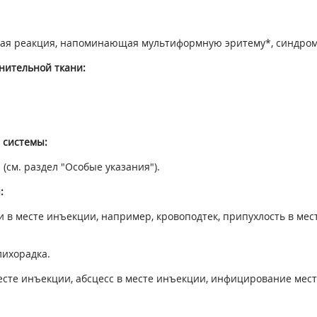
жная реакция, напоминающая мультиформную эритему*, синдро
нительной ткани:
 системы:
(см. раздел "Особые указания").
:
и в месте инъекции, например, кровоподтек, припухлость в мес
лихорадка.
месте инъекции, абсцесс в месте инъекции, инфицирование мес