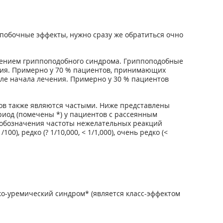
побочные эффекты, нужно сразу же обратиться очно
вением гриппоподобного синдрома. Гриппоподобные
ия. Примерно у 70 % пациентов, принимающих
ле начала лечения. Примерно у 30 % пациентов
в также являются частыми. Ниже представлены
риод (помечены *) у пациентов с рассеянным
я обозначения частоты нежелательных реакций
00), редко (? 1/10,000, < 1/1,000), очень редко (<
о-уремический синдром* (является класс-эффектом