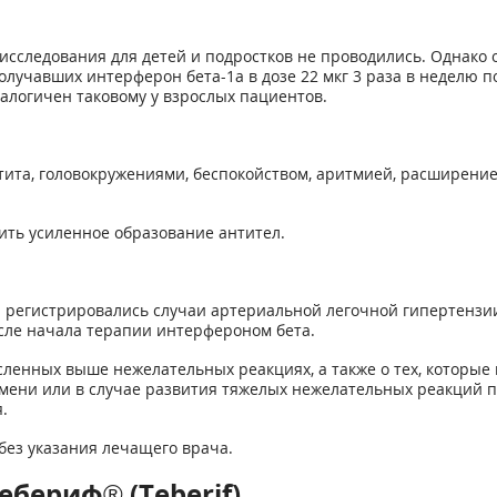
исследования для детей и подростков не проводились. Однак
 получавших интерферон бета-1а в дозе 22 мкг 3 раза в неделю
алогичен таковому у взрослых пациентов.
ита, головокружениями, беспокойством, аритмией, расширени
ить усиленное образование антител.
 регистрировались случаи артериальной легочной гипертензии
осле начала терапии интерфероном бета.
енных выше нежелательных реакциях, а также о тех, которые 
мени или в случае развития тяжелых нежелательных реакций 
.
без указания лечащего врача.
бериф® (Teberif)