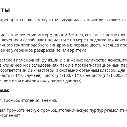
кты
препарата ваше самочувствие ухудшилось, появились какие-то 
еся при лечении интерфероном бета- la, связаны с возникно
лечения и ослабевают по частоте по мере продолжения лечен
ичного гриппоподобного синдрома в первые шесть месяцев пос
венно умеренное раздражение или эритема.
ателей печеночной функции и снижение количества лейкоцито
 клинических исследованиях, так и в пострегистрационный пе
соответствии с их частотой и системно-органным классом. Дл
? 1/10 случаев), часто (? 1/100, <1/10), нечасто (? 1/1,000, < 1/1
новлена на основании полученных данных)
темы:
я, тромбоцитопения, анемия.
щая тромботическую тромбоцитопеническую пурпуру/гемолитик
цитопения*.