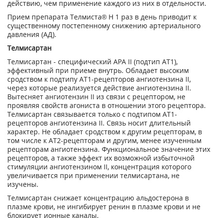
действию, чем применение каждого из них в отдельности.
Прием препарата Телмиста® Н 1 раз в день приводит к
существенному постепенному снижению артериального
давления (АД).
Телмисартан
Телмисартан - специфический АРА II (подтип AT
1
),
эффективный при приеме внутрь. Обладает высоким
сродством к подтипу AT
1
-рецепторов ангиотензина II,
через которые реализуется действие ангиотензина II.
Вытесняет ангиотензин II из связи с рецептором, не
проявляя свойств агониста в отношении этого рецептора.
Телмисартан связывается только с подтипом AT
1
-
рецепторов ангиотензина II. Связь носит длительный
характер. Не обладает сродством к другим рецепторам, в
том числе к АТ
2
-рецепторам и другим, менее изученным
рецепторам ангиотензина. Функциональное значение этих
рецепторов, а также эффект их возможной избыточной
стимуляции ангиотензином II, концентрация которого
увеличивается при применении телмисартана, не
изучены.
Телмисартан снижает концентрацию альдостерона в
плазме крови, не ингибирует ренин в плазме крови и не
блокирует ионные каналы.