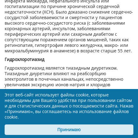
инфаркта миокарда, нефатального инсульта или
госпитализации по причине хронической сердечной
недостаточности (ХСН). Было доказано снижение сердечно-
сосудистой заболеваемости и смертности у пациентов
высокого сердечно-сосудистого риска (с заболеваниями
коронарных артерий, инсультом, заболеваниями
периферических артерий или сахарным диабетом с
сопутствующим поражением органов мишеней, таких как
ретинопатия, гипертрофия левого желудочка, макро- или
микроальбуминурия в анамнезе) в возрасте старше 55 лет.
Гидрохлоротиазид
Гидрохлоротиазид является тиазидным диуретиком.
Тиазидные диуретики влияют на реабсорбцию
электролитов в почечных канальцах, непосредственно
увеличивая экскрецию ионов натрия и хлоридов
(примерно в эквивалентных количествах). Диуретическое
Этот веб-сайт использует файлы cookie, которые
действие гидрохлоротиазида приводит к уменьшению
необходимы для Вашего удобства при пользовании сайтом
объема циркулирующей крови (ОЦК), увеличению
и для статистических данных о посещаемости сайта. Нажав
активности ренина плазмы крови, повышению секреции
«Принимаю», вы соглашаетесь на использование файлов
альдостерона, с последующим увеличением содержания в
cookie.
моче калия и гидрокарбонатов и, как следствие, снижение
содержания калия в плазме крови.
Принимаю
При одновременном приеме с телмисартаном отмечается
тенденция к прекращению потери калия, вызываемой