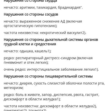
Нарушения со стороны сердца
нечасто: аритмии, тахикардия, брадикардия”.
Нарушения со стороны сосудов
нечасто: выраженное снижение АД (включая
ортостатическую гипотензию);
частота неизвестна: некротический васкулит
2)
.
Нарушения со стороны дыхательной системы органов
грудной клетки и средостения
нечасто: одышка, кашель
1)
;
редко: респираторный дистресс-синдром (включая
пневмонит и отек легких);
очень редко: интерстициальное заболевание легких
1)
.
Нарушения со стороны пищеварительной системы
нечасто: диарея, сухость слизистой оболочки полости рта,
метеоризм;
редко: боль в животе, запор, диспепсия, рвота, гастрит,
дискомфорт в области желудка
1)
;
частота неизвестна: дискомфорт в области желудка
2)
,
панкреатит
2)
, тошнота
2)
.