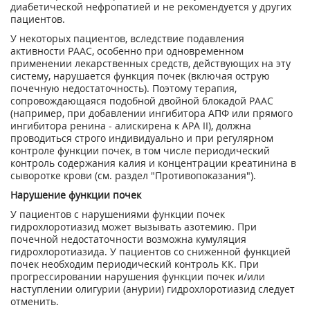
диабетической нефропатией и не рекомендуется у других
пациентов.
У некоторых пациентов, вследствие подавления
активности РААС, особенно при одновременном
применении лекарственных средств, действующих на эту
систему, нарушается функция почек (включая острую
почечную недостаточность). Поэтому терапия,
сопровождающаяся подобной двойной блокадой РААС
(например, при добавлении ингибитора АПФ или прямого
ингибитора ренина - алискирена к АРА II), должна
проводиться строго индивидуально и при регулярном
контроле функции почек, в том числе периодический
контроль содержания калия и концентрации креатинина в
сыворотке крови (см. раздел "Противопоказания").
Нарушение функции почек
У пациентов с нарушениями функции почек
гидрохлоротиазид может вызывать азотемию. При
почечной недостаточности возможна кумуляция
гидрохлоротиазида. У пациентов со сниженной функцией
почек необходим периодический контроль КК. При
прогрессировании нарушения функции почек и/или
наступлении олигурии (анурии) гидрохлоротиазид следует
отменить.