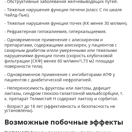
- Обструктивные заболевания желчевыводящих путей.
- Тяжелые нарушения функции печени (класс С по шкале
Чайлд-Пью).
- Тяжелые нарушения функции почек (КК менее 30 мл/мин).
- Рефрактерная гипокалиемия, гиперкальциемия.
- Одновременное применение с алискиреном и
препаратами, содержащими алискирен, у пациентов с
сахарным диабетом и/или умеренными или тяжелыми
нарушениями функции почек (скорость клубочковой
фильтрации [СКФ] менее 60 мл/мин/1,73 м
2
площади
поверхности тела).
- Одновременное применение с ингибиторами АПФ у
пациентов с диабетической нефропатией.
- Непереносимость фруктозы или лактозы, дефицит
лактазы, синдром глюкозо-галактозной мальабсорбции, т.
к. препарат Телмиста® Н содержит лактозу и сорбитол.
- Возраст до 18 лет (эффективность и безопасность не
установлены).
Возможные побочные эффекты