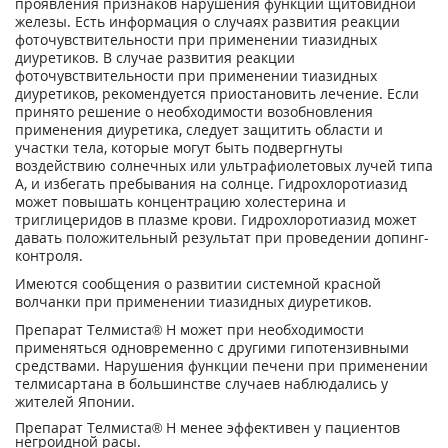
проявления признаков нарушения функции щитовидной
железы. Есть информация о случаях развития реакции
фоточувствительности при применении тиазидных
диуретиков. В случае развития реакции
фоточувствительности при применении тиазидных
диуретиков, рекомендуется приостановить лечение. Если
принято решение о необходимости возобновления
применения диуретика, следует защитить области и
участки тела, которые могут быть подвергнуты
воздействию солнечных или ультрафиолетовых лучей типа
А, и избегать пребывания на солнце. Гидрохлоротиазид
может повышать концентрацию холестерина и
триглицеридов в плазме крови. Гидрохлоротиазид может
давать положительный результат при проведении допинг-
контроля.
Имеются сообщения о развитии системной красной
волчанки при применении тиазидных диуретиков.
Препарат Телмиста® Н может при необходимости
применяться одновременно с другими гипотензивными
средствами. Нарушения функции печени при применении
телмисартана в большинстве случаев наблюдались у
жителей Японии.
Препарат Телмиста® Н менее эффективен у пациентов
негроидной расы.