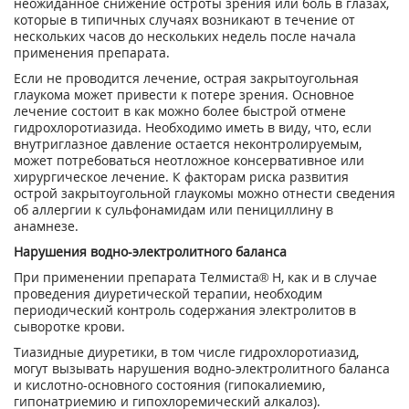
неожиданное снижение остроты зрения или боль в глазах,
которые в типичных случаях возникают в течение от
нескольких часов до нескольких недель после начала
применения препарата.
Если не проводится лечение, острая закрытоугольная
глаукома может привести к потере зрения. Основное
лечение состоит в как можно более быстрой отмене
гидрохлоротиазида. Необходимо иметь в виду, что, если
внутриглазное давление остается неконтролируемым,
может потребоваться неотложное консервативное или
хирургическое лечение. К факторам риска развития
острой закрытоугольной глаукомы можно отнести сведения
об аллергии к сульфонамидам или пенициллину в
анамнезе.
Нарушения водно-электролитного баланса
При применении препарата Телмиста® Н, как и в случае
проведения диуретической терапии, необходим
периодический контроль содержания электролитов в
сыворотке крови.
Тиазидные диуретики, в том числе гидрохлоротиазид,
могут вызывать нарушения водно-­электролитного баланса
и кислотно-основного состояния (гипокалиемию,
гипонатриемию и гипохлоремический алкалоз).