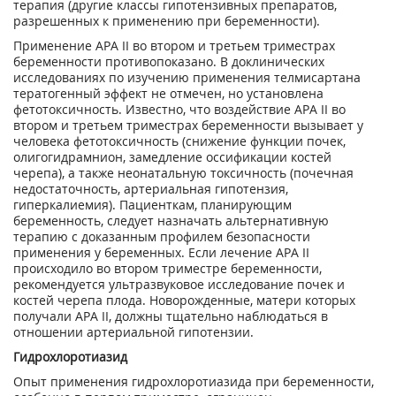
терапия (другие классы гипотензивных препаратов,
разрешенных к применению при беременности).
Применение АРА II во втором и третьем триместрах
беременности противопоказано. В доклинических
исследованиях по изучению применения телмисартана
тератогенный эффект не отмечен, но установлена
фетотоксичность. Известно, что воздействие АРА II во
втором и третьем триместрах беременности вызывает у
человека фетотоксичность (снижение функции почек,
олигогидрамнион, замедление оссификации костей
черепа), а также неонатальную токсичность (почечная
недостаточность, артериальная гипотензия,
гиперкалиемия). Пациенткам, планирующим
беременность, следует назначать альтернативную
терапию с доказанным профилем безопасности
применения у беременных. Если лечение АРА II
происходило во втором триместре беременности,
рекомендуется ультразвуковое исследование почек и
костей черепа плода. Новорожденные, матери которых
получали АРА II, должны тщательно наблюдаться в
отношении артериальной гипотензии.
Гидрохлоротиазид
Опыт применения гидрохлоротиазида при беременности,