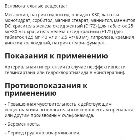
Вспомогательные вещества:
Меглюмин, натрия гидроксид, повидон-К30, лактозы
моногидрат, сорбитол, магния стеарат, маннитол, маннитол
DC, краситель железа оксид желтый (Е172) (для таблеток 25
мг+80 мг), краситель железа оксид красный (Е172) (для
таблеток 12,5 мг+40 мг и 12,5 мг+80 мг), гипролоза, кремния
диоксид коллоидный, натрия стеарилфумарат.
Показания к применению
Артериальная гипертензия (в случае неэффективности
телмисартана или гидрохлоротиазида в монотерапии).
Противопоказания к
применению
- Повышенная чувствительность к действующим
веществам или вспомогательным компонентам препарата
или другим производным сульфонамида.
- Беременность.
- Период грудного вскармливания.