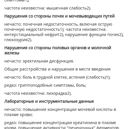
частота неизвестна: мышечная слабость
2)
.
Нарушения со стороны почек и мочевыводящих путей
нечасто: почечная недостаточность, включая острую
почечную недостаточность
1)
; частота неизвестна:
интерстициальный нефрит
2)
, нарушение функции почек
2)
,
глюкозурия
2)
.
Нарушения со стороны половых органов и молочной
железы
нечасто: эректильная дисфункция.
Общие расстройства и нарушения в месте введения
нечасто: боль в грудной клетке, астения (слабость)
1)
;
редко: гриппоподобные симптомы, боль;
частота неизвестна: лихорадка
2)
.
Лабораторные и инструментальные данные
нечасто: повышение концентрации мочевой кислоты в
плазме крови;
редко: повышение концентрации креатинина в плазме
крови, повышение активности "печеночных" ферментов,