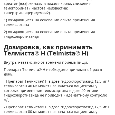
креатинфосфокиназы в плазме крови, снижение
гемоглобина
1)
; частота неизвестна:
гипертриглицеридемия
2)
.
1)
ожидающиеся на основании опыта применения
телмисартана
2)
ожидающиеся на основании опыта применения
гидрохлоротиазида
Дозировка, как принимать
Телмиста® Н (Telmista® H)
Внутрь, независимо от времени приема пищи.
Препарат Телмиста® Н необходимо принимать 1 раз в
день.
- Препарат Телмиста® Н в дозе гидрохлоротиазид 12,5 мг +
телмисартан 40 мг может назначаться пациентам, у
которых применение телмисартана в дозе 40 мг или
гидрохлоротиазида не приводит к адекватному контролю
АД.
- Препарат Телмиста® Н в дозе гидрохлоротиазид 12,5 мг +
телмисартан 80 мг может назначаться пациентам, у