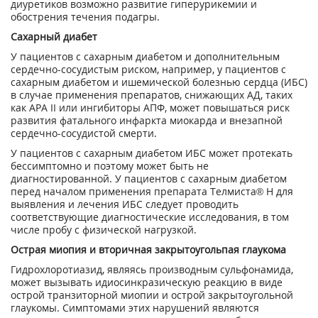
диуретиков возможно развитие гиперурикемии и
обострения течения подагры.
Сахарный диабет
У пациентов с сахарным диабетом и дополнительным
сердечно-сосудистым риском, например, у пациентов с
сахарным диабетом и ишемической болезнью сердца (ИБС)
в случае применения препаратов, снижающих АД, таких
как АРА II или ингибиторы АПФ, может повышаться риск
развития фатального инфаркта миокарда и внезапной
сердечно-­сосудистой смерти.
У пациентов с сахарным диабетом ИБС может протекать
бессимптомно и поэтому может быть не
диагностированной. У пациентов с сахарным диабетом
перед началом применения препарата Телмиста® Н для
выявления и лечения ИБС следует проводить
соответствующие диагностические исследования, в том
числе пробу с физической нагрузкой.
Острая миопия и вторичная закрытоугольпая глаукома
Гидрохлоротиазид, являясь производным сульфонамида,
может вызывать идиосинкразическую реакцию в виде
острой транзиторной миопии и острой закрытоугольной
глаукомы. Симптомами этих нарушений являются