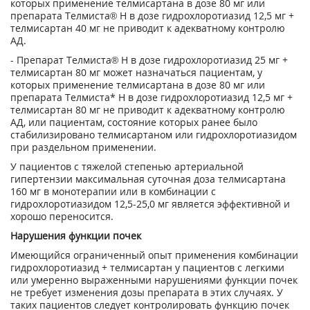
которых применение телмисартана в дозе 80 мг или
препарата Телмиста® Н в дозе гидрохлоротиазид 12,5 мг +
телмисартан 40 мг не приводит к адекватному контролю
АД.
- Препарат Телмиста® Н в дозе гидрохлоротиазид 25 мг +
телмисартан 80 мг может назначаться пациентам, у
которых применение телмисартана в дозе 80 мг или
препарата Телмиста* Н в дозе гидрохлоротиазид 12,5 мг +
телмисартан 80 мг не приводит к адекватному контролю
АД, или пациентам, состояние которых ранее было
стабилизировано телмисартаном или гидрохлоротиазидом
при раздельном применении.
У пациентов с тяжелой степенью артериальной
гипертензии максимальная суточная доза телмисартана
160 мг в монотерапии или в комбинации с
гидрохлоротиазидом 12,5-25,0 мг является эффективной и
хорошо переносится.
Нарушения функции почек
Имеющийся ограниченный опыт применения комбинации
гидрохлоротиазид + телмисартан у пациентов с легкими
или умеренно выраженными нарушениями функции почек
не требует изменения дозы препарата в этих случаях. У
таких пациентов следует контролировать функцию почек