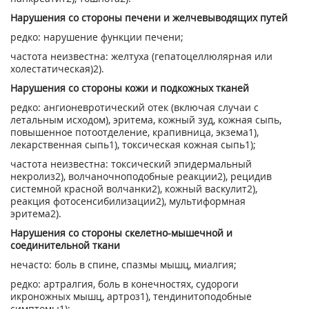
Нарушения со стороны печени и желчевыводящих путей
редко: нарушение функции печени;
частота неизвестна: желтуха (гепатоцеллюлярная или
холестатическая)
2)
.
Нарушения со стороны кожи и подкожных тканей
редко: ангионевротический отек (включая случаи с
летальным исходом), эритема, кожный зуд, кожная сыпь,
повышенное потоотделение, крапивница, экзема
1)
,
лекарственная сыпь
1)
, токсическая кожная сыпь
1)
;
частота неизвестна: токсический эпидермальный
некролиз
2)
, волчаночноподобные реакции
2)
, рецидив
системной красной волчанки
2)
, кожный васкулит
2)
,
реакция фотосенсибилизации
2)
, мультиформная
эритема
2)
.
Нарушения со стороны скелетно-мышечной и
соединительной ткани
нечасто: боль в спине, спазмы мышц, миалгия;
редко: артралгия, боль в конечностях, судороги
икроножных мышц, артроз
1)
, тендинитоподобные
симптомы
1)
;