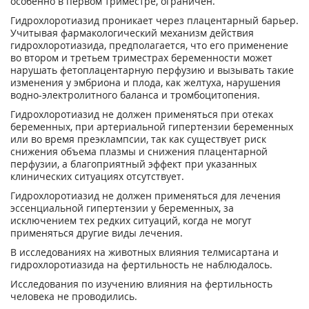
особенно в первом триместре, ограничен.
Гидрохлоротиазид проникает через плацентарный барьер.
Учитывая фармакологический механизм действия
гидрохлоротиазида, предполагается, что его применение
во втором и третьем триместрах беременности может
нарушать фетоплацентарную перфузию и вызывать такие
изменения у эмбриона и плода, как желтуха, нарушения
водно­-электролитного баланса и тромбоцитопения.
Гидрохлоротиазид не должен применяться при отеках
беременных, при артериальной гипертензии беременных
или во время преэклампсии, так как существует риск
снижения объема плазмы и снижения плацентарной
перфузии, а благоприятный эффект при указанных
клинических ситуациях отсутствует.
Гидрохлоротиазид не должен применяться для лечения
эссенциальной гипертензии у беременных, за
исключением тех редких ситуаций, когда не могут
применяться другие виды лечения.
В исследованиях на животных влияния телмисартана и
гидрохлоротиазида на фертильность не наблюдалось.
Исследования по изучению влияния на фертильность
человека не проводились.