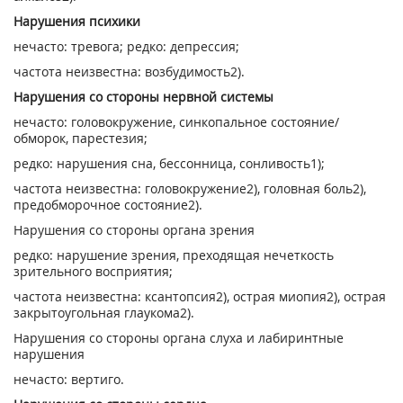
Нарушения психики
нечасто: тревога; редко: депрессия;
частота неизвестна: возбудимость
2)
.
Нарушения со стороны нервной системы
нечасто: головокружение, синкопальное состояние/
обморок, парестезия;
редко: нарушения сна, бессонница, сонливость
1)
;
частота неизвестна: головокружение
2)
, головная боль
2)
,
предобморочное состояние
2)
.
Нарушения со стороны органа зрения
редко: нарушение зрения, преходящая нечеткость
зрительного восприятия;
частота неизвестна: ксантопсия
2)
, острая миопия
2)
, острая
закрытоугольная глаукома
2)
.
Нарушения со стороны органа слуха и лабиринтные
нарушения
нечасто: вертиго.