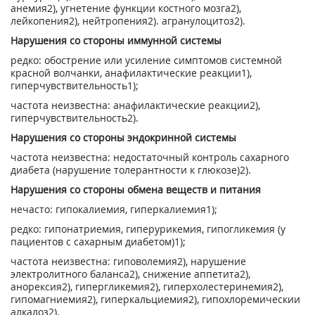
анемия
2)
, угнетение функции костного мозга
2)
,
лейкопения
2)
, нейтропения
2)
. агранулоцитоз
2)
.
Нарушения со стороны иммунной системы
редко: обострение или усиление симптомов системной
красной волчанки, анафилактические реакции
1)
,
гиперчувствительность
1)
;
частота неизвестна: анафилактические реакции
2)
,
гиперчувствительность
2)
.
Нарушения со стороны эндокринной системы
частота неизвестна: недостаточный контроль сахарного
диабета (нарушение толерантности к глюкозе)
2)
.
Нарушения со стороны обмена веществ и питания
нечасто: гипокалиемия, гиперкалиемия
1)
;
редко: гипонатриемия, гиперурикемия, гипогликемия (у
пациентов с сахарным диабетом)
1)
;
частота неизвестна: гиповолемия
2)
, нарушение
электролитного баланса
2)
, снижение аппетита
2)
,
анорексия
2)
, гипергликемия
2)
, гиперхолестеринемия
2)
,
гипомагниемия
2)
, гиперкальциемия
2)
, гипохлоремическии
алкалоз
2)
.