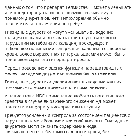
Данных о том, что препарат Телмиста® Н может уменьшать
или предотвращать гипонатриемию, вызываемую
приемом диуретиков, нет. Гипохлоремия обычно
незначительна и лечения не требует.
Тиазидные диуретики могут уменьшать выведение
кальция почками и вызывать (при отсутствии явных
нарушений метаболизма кальция) преходящее и
небольшое повышение содержания кальция в сыворотке
крови. Более выраженная гиперкальциемия может быть
признаком скрытого гиперпаратиреоза.
Перед проведением оценки функции паращитовидных
желез тиазидные диуретики должны быть отменены.
Тиазидные диуретики увеличивают выведение магния
почками, что может привести к гипомагниемии.
У пациентов с ИБС применение любого гипотензивного
средства в случае выраженного снижения АД может
привести к инфаркту миокарда или инсульту.
Требуется усиленный контроль за состоянием пациентов с
нарушенным метаболизмом мочевой кислоты. Тиазидные
диуретики могут снижать содержание йода,
связывающегося с белками сыворотки крови, без