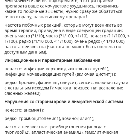
ВНИМАНИЕ! Если вы подозреваете, что при приеме
препарата ваше самочувствие ухудшилось, появились
какие-то побочные эффекты, нужно сразу же обратиться
очно к врачу, назначившему препарат!
Частота побочных реакций, которые могут возникать во
время терапии, приведена в виде следующей градации:
очень часто (?1/10), часто (?1/100, <1/10), нечасто (? 1/1000, <
1/100), редко (?1/10 000, < 1/1000), очень редко (< 1/10 000),
частота неизвестна (частота не может быть оценена по
доступным данным).
Инфекционные и паразитарные заболевания
нечасто: инфекции верхних дыхательных путей
1)
,
инфекции мочевыводящих путей (включая цистит)
1)
;
редко: бронхит, фарингит, синусит, сепсис, включая случаи
с летальным исходом
1)
; частота неизвестна: воспаление
слюнных желез
2)
.
Нарушения со стороны крови и лимфатической системы
нечасто: анемия
1)
;
редко: тромбоцитопения
1)
, эозинофилия
1)
;
частота неизвестна: тромбоцитопения (иногда с
пурпурой)
2)
, апластическая анемия
2)
, гемолитическая