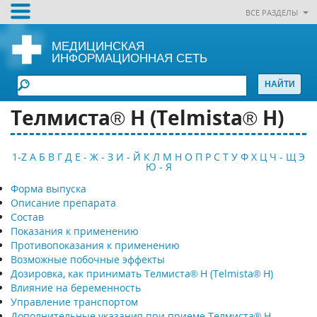
ВСЕ РАЗДЕЛЫ
МЕДИЦИНСКАЯ
ИНФОРМАЦИОННАЯ СЕТЬ
Телмиста® Н (Telmista® H)
1-Z
А
Б
В
Г
Д
Е - Ж - З
И - Й
К
Л
М
Н
О
П
Р
С
Т
У
Ф
Х
Ц
Ч - Щ
Э
Ю - Я
Форма выпуска
Описание препарата
Состав
Показания к применению
Противопоказания к применению
Возможные побочные эффекты
Дозировка, как принимать Телмиста® Н (Telmista® H)
Влияние на беременность
Управление транспортом
Дополнительные указания при приеме Телмиста® Н