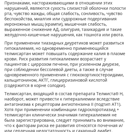
Признаками, настораживающими в отношении этих
нарушений, являются сухость слизистой оболочки полости
рта, чувство жажды, общая слабость, сонливость, чувство
беспокойства, миалгия или судорожные подергивания
икроножных мышц (крампи), мышечная слабость,
выраженное снижение АД, олигурия, тахикардия и такие
желудочно-кишечные нарушения, как тошнота или рвота.
При применении тиазидных диуретиков может развиться
гипокалиемия, но одновременно применяющийся
телмисартан может повышать содержание калия в плазме
крови. Риск развития гипокалиемии возрастает у
пациентов с циррозом печени, при усиленном диурезе,
при соблюдении бессолевой диеты, а также в случае
одновременного применения с глюкокортикостероидами,
кальцитонином, АКТГ, глицирризиновой кислотой
(содержится в корне солодки).
Телмисартан, входящий в состав препарата Телмиста® Н,
наоборот, может привести к гиперкалиемии вследствие
антагонизма к рецепторам ангиотензина II (подтип AT
1
).
Хотя при применении комбинации гидрохлоротиазид +
телмисартан клинически значимая гиперкалиемия не
была зарегистрирована, следует принимать во внимание,
что к факторам риска ее развития относятся почечная и/
или сердечная недостаточность и сахарный диабет.