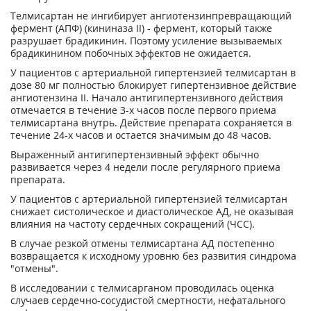
Телмисартан не ингибирует ангиотензинпревращающий
фермент (АПФ) (кининаза II) - фермент, который также
разрушает брадикинин. Поэтому усиление вызываемых
брадикинином побочных эффектов не ожидается.
У пациентов с артериальной гипертензией телмисартан в
дозе 80 мг полностью блокирует гипертензивное действие
ангиотензина II. Начало антигипертензивного действия
отмечается в течение 3-х часов после первого приема
телмисартана внутрь. Действие препарата сохраняется в
течение 24-х часов и остается значимым до 48 часов.
Выраженный антигипертензивный эффект обычно
развивается через 4 недели после регулярного приема
препарата.
У пациентов с артериальной гипертензией телмисартан
снижает систолическое и диастолическое АД, не оказывая
влияния на частоту сердечных сокращений (ЧСС).
В случае резкой отмены телмисартана АД постепенно
возвращается к исходному уровню без развития синдрома
"отмены".
В исследовании с телмисарганом проводилась оценка
случаев сердечно-сосудистой смертности, нефатального