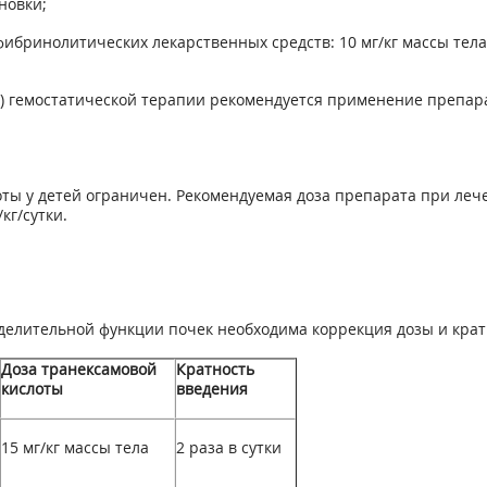
новки;
бринолитических лекарственных средств: 10 мг/кг массы тела
ов) гемостатической терапии рекомендуется применение препар
ы у детей ограничен. Рекомендуемая доза препарата при леч
кг/сутки.
елительной функции почек необходима коррекция дозы и крат
Доза транексамовой
Кратность
кислоты
введения
15 мг/кг массы тела
2 раза в сутки