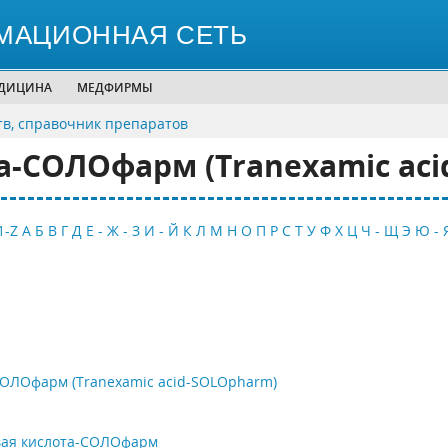
МАЦИОННАЯ СЕТЬ
ЕДИЦИНА
МЕДФИРМЫ
тв, справочник препаратов
а-СОЛОфарм (Tranexamic aci
1-Z
А
Б
В
Г
Д
Е - Ж - З
И - Й
К
Л
М
Н
О
П
Р
С
Т
У
Ф
Х
Ц
Ч - Щ
Э
Ю - 
СОЛОфарм (Tranexamic acid-SOLOpharm)
вая кислота-СОЛОфарм