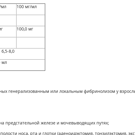
/мл
100 мг/мл
мг
100,0 мг
 6,5-8,0
0 мл
ых генерализованным или локальным фибринолизом у взрослых 
 на предстательной железе и мочевыводящих путях;
олости носа, рта и глотки (аденоидэктомия, тонзилэктомия, экс