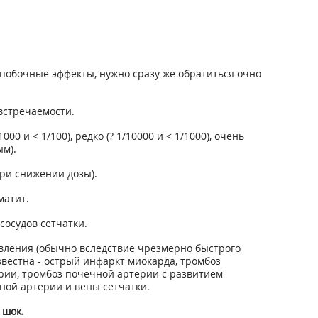
побочные эффекты, нужно сразу же обратиться очно
встречаемости.
00 и < 1/100), редко (? 1/10000 и < 1/1000), очень
ым).
при снижении дозы).
матит.
сосудов сетчатки.
вления (обычно вследствие чрезмерно быстрого
вестна - острый инфаркт миокарда, тромбоз
ерии, тромбоз почечной артерии с развитием
ной артерии и вены сетчатки.
 шок.