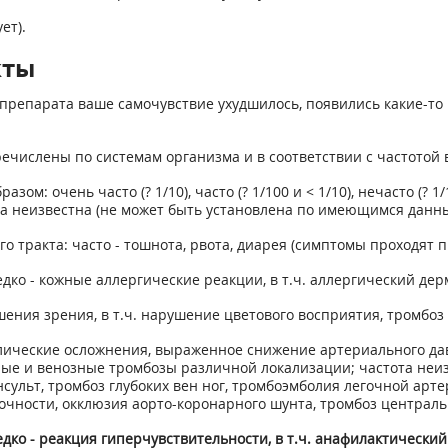
ет).
кты
препарата ваше самочувствие ухудшилось, появились какие-то 
числены по системам организма и в соответствии с частотой 
 очень часто (? 1/10), часто (? 1/100 и < 1/10), нечасто (? 1/10
ота неизвестна (не может быть установлена по имеющимся данн
 тракта: часто - тошнота, рвота, диарея (симптомы проходят 
ко - кожные аллергические реакции, в т.ч. аллергический дер
ения зрения, в т.ч. нарушение цветового восприятия, тромбоз 
олические осложнения, выраженное снижение артериального да
ные и венозные тромбозы различной локализации; частота неиз
сульт, тромбоз глубоких вен ног, тромбоэмболия легочной арт
очности, окклюзия аорто-коронарного шунта, тромбоз централь
ко - реакция гиперчувствительности, в т.ч. анафилактический