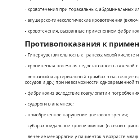
- кровотечения при торакальных, абдоминальных ил
- акушерско-гинекологические кровотечения (вклю
- кровотечения, вызванные применением фибринол
Противопоказания к приме
- Гиперчувствительность к транексамовой кислоте 
- хроническая почечная недостаточность тяжелой ст
- венозный и артериальный тромбоз в настоящее вр
сосудов и др.) при невозможности одновременной т
- фибринолиз вследствие коагулопатии потреблени
- судороги в анамнезе;
- приобретенное нарушение цветового зрения;
- субарахноидальное кровоизлияние (в связи с риск
- лечение меноррагий у пациенток в возрасте младш