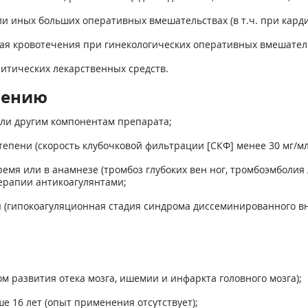
и иных больших оперативных вмешательствах (в т.ч. при кард
чая кровотечения при гинекологических оперативных вмешатель
итических лекарственных средств.
нению
или другим компонентам препарата;
епени (скорость клубочковой фильтрации [СКФ] менее 30 мг/мл
емя или в анамнезе (тромбоз глубоких вен ног, тромбоэмболи
ерапии антикоагулянтами;
я (гипокоагуляционная стадия синдрома диссеминированного вн
ом развития отека мозга, ишемии и инфаркта головного мозга);
е 16 лет (опыт применения отсутствует);