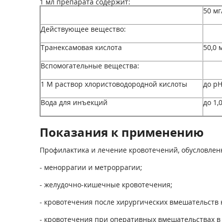
1 мл препарата содержит:
50 мг
Действующее вещество:
Транексамовая кислота
50,0 
Вспомогательные вещества:
1 М раствор хлористоводородной кислоты
до pH
Вода для инъекций
до 1,
Показания к применению
Профилактика и лечение кровотечений, обусловленн
- меноррагии и метроррагии;
- желудочно-кишечные кровотечения;
- кровотечения после хирургических вмешательств
- кровотечения при оперативных вмешательствах в п