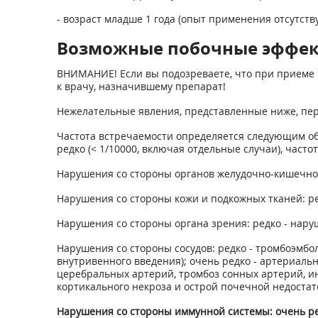
- возраст младше 1 года (опыт применения отсутству
Возможные побочные эффе
ВНИМАНИЕ! Если вы подозреваете, что при приеме 
к врачу, назначившему препарат!
Нежелательные явления, представленные ниже, пере
Частота встречаемости определяется следующим образом:
редко (< 1/10000, включая отдельные случаи), част
Нарушения со стороны органов желудочно-кишечного
Нарушения со стороны кожи и подкожных тканей: ред
Нарушения со стороны органа зрения: редко - наруш
Нарушения со стороны сосудов: редко - тромбоэмб
внутривенного введения); очень редко - артериаль
церебральных артерий, тромбоз сонных артерий, ин
кортикального некроза и острой почечной недостат
Нарушения со стороны иммунной системы: очень ред