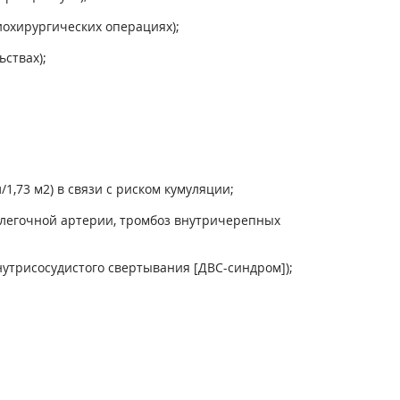
иохирургических операциях);
ствах);
/1,73 м
2
) в связи с риском кумуляции;
я легочной артерии, тромбоз внутричерепных
утрисосудистого свертывания [ДВС-синдром]);