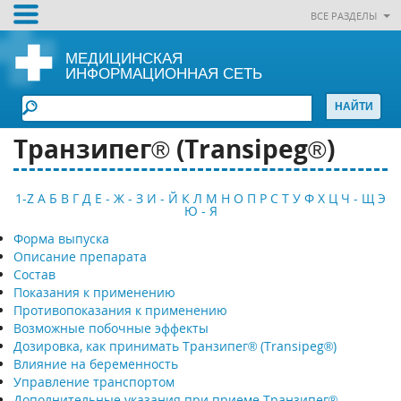
ВСЕ РАЗДЕЛЫ
МЕДИЦИНСКАЯ
ИНФОРМАЦИОННАЯ СЕТЬ
Транзипег® (Transipeg®)
1-Z
А
Б
В
Г
Д
Е - Ж - З
И - Й
К
Л
М
Н
О
П
Р
С
Т
У
Ф
Х
Ц
Ч - Щ
Э
Ю - Я
Форма выпуска
Описание препарата
Состав
Показания к применению
Противопоказания к применению
Возможные побочные эффекты
Дозировка, как принимать Транзипег® (Transipeg®)
Влияние на беременность
Управление транспортом
Дополнительные указания при приеме Транзипег®