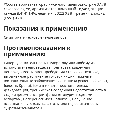
*Состав ароматизатора лимонного: мальтодекстрин 37,7%,
сахароза 37,7%, ароматизатор лимонный 16,54%, акации
камедь (Е414) 1,4%, лецитин (Е322) 0,8%, кремния диоксид
(Е551) 0,2%.
Показания к применению
Симптоматическое лечение запора.
Противопоказания к
применению
Гиперчувствительность к макроголу или любому из
вспомогательных веществ препарата, кишечная
непроходимость, риск прободения стенки кишечника,
выраженное растяжение толстой кишки, тяжелые
воспалительные заболевания кишечника (язвенный колит,
болезнь Крона), боли в животе неясного генеза,
дегидратация, хроническая сердечная недостаточность в
стадии декомпенсации, фенилкетонурия (содержит
аспартам), непереносимость глюкозы, нарушение
всасывания глюкозы-галактозы или недостаточность
сукразы-изомальтозы.