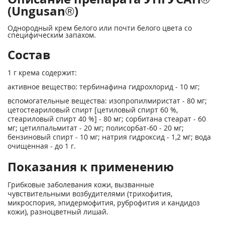
(Ungusan®)
Однородный крем белого или почти белого цвета со
специфическим запахом.
Состав
1 г крема содержит:
активное вещество: тербинафина гидрохлорид - 10 мг;
вспомогательные вещества: изопропилмиристат - 80 мг;
цетостеариловый спирт [цетиловый спирт 60 %,
стеариловый спирт 40 %] - 80 мг; сорбитана стеарат - 60
мг; цетилпальмитат - 20 мг; полисорбат-60 - 20 мг;
бензиновый спирт - 10 мг; натрия гидроксид - 1,2 мг; вода
очищенная - до 1 г.
Показания к применению
Грибковые заболевания кожи, вызванные
чувствительными возбудителями (трихофития,
микроспория, эпидермофития, руброфития и кандидоз
кожи), разноцветный лишай.