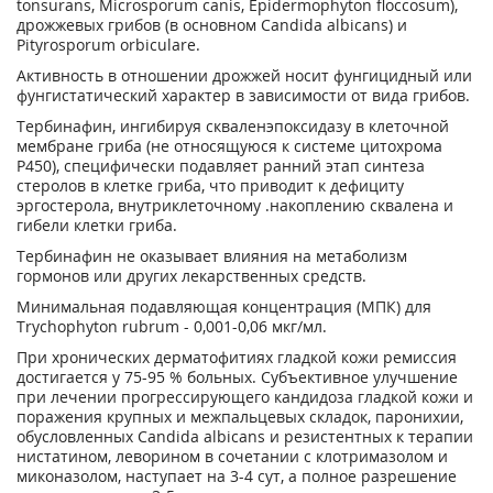
tonsurans, Microsporum canis, Epidermophyton floccosum),
дрожжевых грибов (в основном Candida albicans) и
Pityrosporum orbiculare.
Активность в отношении дрожжей носит фунгицидный или
фунгистатический характер в зависимости от вида грибов.
Тербинафин, ингибируя скваленэпоксидазу в клеточной
мембране гриба (не относящуюся к системе цитохрома
Р450), специфически подавляет ранний этап синтеза
стеролов в клетке гриба, что приводит к дефициту
эргостерола, внутриклеточному .накоплению сквалена и
гибели клетки гриба.
Тербинафин не оказывает влияния на метаболизм
гормонов или других лекарственных средств.
Минимальная подавляющая концентрация (МПК) для
Trychophyton rubrum - 0,001-0,06 мкг/мл.
При хронических дерматофитиях гладкой кожи ремиссия
достигается у 75-95 % больных. Субъективное улучшение
при лечении прогрессирующего кандидоза гладкой кожи и
поражения крупных и межпальцевых складок, паронихии,
обусловленных Candida albicans и резистентных к терапии
нистатином, леворином в сочетании с клотримазолом и
миконазолом, наступает на 3-4 сут, а полное разрешение