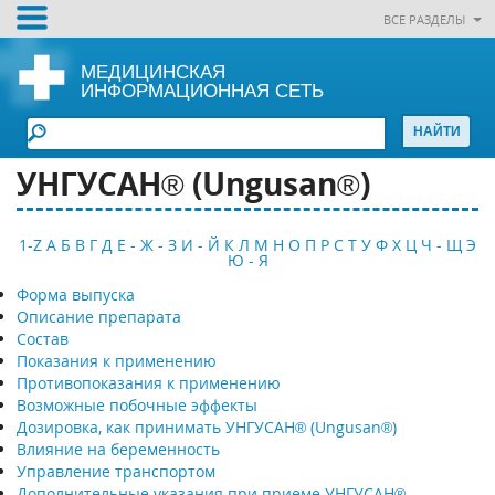
ВСЕ РАЗДЕЛЫ
МЕДИЦИНСКАЯ
ИНФОРМАЦИОННАЯ СЕТЬ
УНГУСАН® (Ungusan®)
1-Z
А
Б
В
Г
Д
Е - Ж - З
И - Й
К
Л
М
Н
О
П
Р
С
Т
У
Ф
Х
Ц
Ч - Щ
Э
Ю - Я
Форма выпуска
Описание препарата
Состав
Показания к применению
Противопоказания к применению
Возможные побочные эффекты
Дозировка, как принимать УНГУСАН® (Ungusan®)
Влияние на беременность
Управление транспортом
Дополнительные указания при приеме УНГУСАН®