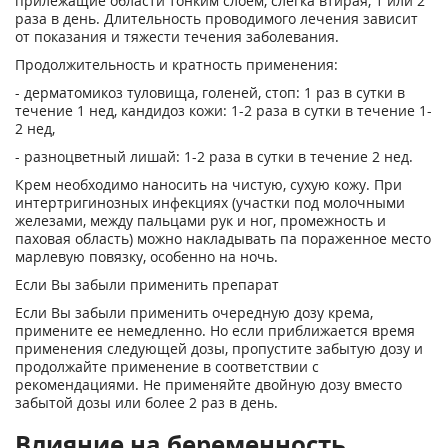
прилежащие области тонким слоем, слегка втирая, 1 или 2
раза в день. Длительность проводимого лечения зависит
от показания и тяжести течения заболевания.
Продолжительность и кратность применения:
- дерматомикоз туловища, голеней, стоп: 1 раз в сутки в
течение 1 нед, кандидоз кожи: 1-2 раза в сутки в течение 1-
2 нед,
- разноцветный лишай: 1-2 раза в сутки в течение 2 нед.
Крем необходимо наносить на чистую, сухую кожу. При
интертригинозных инфекциях (участки под молочными
железами, между пальцами рук и ног, промежность и
паховая область) можно накладывать па пораженное место
марлевую повязку, особенно на ночь.
Если Вы забыли применить препарат
Если Вы забыли применить очередную дозу крема,
примените ее немедленно. Но если приближается время
применения следующей дозы, пропустите забытую дозу и
продолжайте применение в соответствии с
рекомендациями. Не применяйте двойную дозу вместо
забытой дозы или более 2 раз в день.
Влияние на беременность