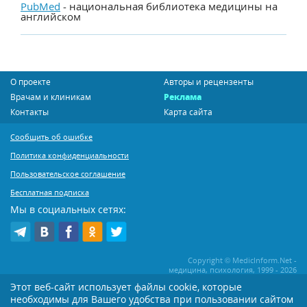
PubMed
- национальная библиотека медицины на
английском
О проекте
Авторы и рецензенты
Врачам и клиникам
Реклама
Контакты
Карта сайта
Сообщить об ошибке
Политика конфиденциальности
Пользовательское соглашение
Бесплатная подписка
Мы в социальных сетях:
Copyright © MedicInform.Net -
медицина, психология, 1999 - 2026
Этот веб-сайт использует файлы cookie, которые
необходимы для Вашего удобства при пользовании сайтом
Копирование или иное распространение статей нашего сайта строго