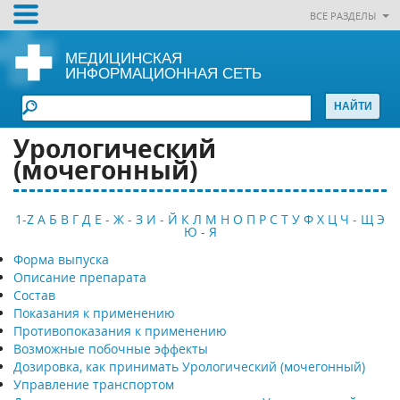
ВСЕ РАЗДЕЛЫ
МЕДИЦИНСКАЯ
ИНФОРМАЦИОННАЯ СЕТЬ
Урологический
(мочегонный)
1-Z
А
Б
В
Г
Д
Е - Ж - З
И - Й
К
Л
М
Н
О
П
Р
С
Т
У
Ф
Х
Ц
Ч - Щ
Э
Ю - Я
Форма выпуска
Описание препарата
Состав
Показания к применению
Противопоказания к применению
Возможные побочные эффекты
Дозировка, как принимать Урологический (мочегонный)
Управление транспортом