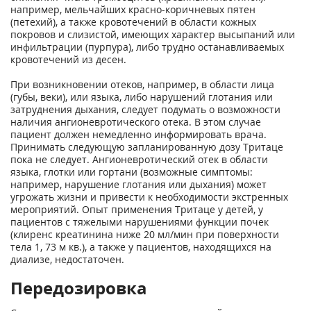
например, мельчайших красно-коричневых пятен
(петехий), а также кровотечений в области кожных
покровов и слизистой, имеющих характер высыпаний или
инфильтрации (пурпура), либо трудно останавливаемых
кровотечений из десен.
При возникновении отеков, например, в области лица
(губы, веки), или языка, либо нарушений глотания или
затруднения дыхания, следует подумать о возможности
наличия ангионевротического отека. В этом случае
пациент должен немедленно информировать врача.
Принимать следующую запланированную дозу Тритаце
пока не следует. Ангионевротический отек в области
языка, глотки или гортани (возможные симптомы:
например, нарушение глотания или дыхания) может
угрожать жизни и привести к необходимости экстренных
мероприятий. Опыт применения Тритаце у детей, у
пациентов с тяжелыми нарушениями функции почек
(клиренс креатинина ниже 20 мл/мин при поверхности
тела 1, 73 м кв.), а также у пациентов, находящихся на
диализе, недостаточен.
Передозировка