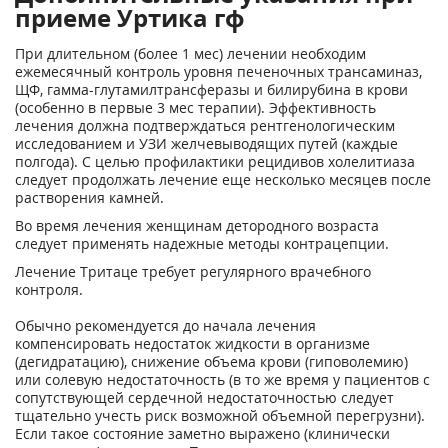
приеме Уртика гф
При длительном (более 1 мес) лечении необходим
ежемесячный контроль уровня печеночных трансаминаз,
ЩФ, гамма-глутамилтрансферазы и билирубина в крови
(особенно в первые 3 мес терапии). Эффективность
лечения должна подтверждаться рентгенологическим
исследованием и УЗИ желчевыводящих путей (каждые
полгода). С целью профилактики рецидивов холелитиаза
следует продолжать лечение еще несколько месяцев после
растворения камней.
Во время лечения женщинам детородного возраста
следует применять надежные методы контрацепции.
Лечение Тритаце требует регулярного врачебного
контроля.
Обычно рекомендуется до начала лечения
компенсировать недостаток жидкости в организме
(дегидратацию), снижение объема крови (гиповолемию)
или солевую недостаточность (в то же время у пациентов с
сопутствующей сердечной недостаточностью следует
тщательно учесть риск возможной объемной перегрузни).
Если такое состояние заметно выражено (клинически