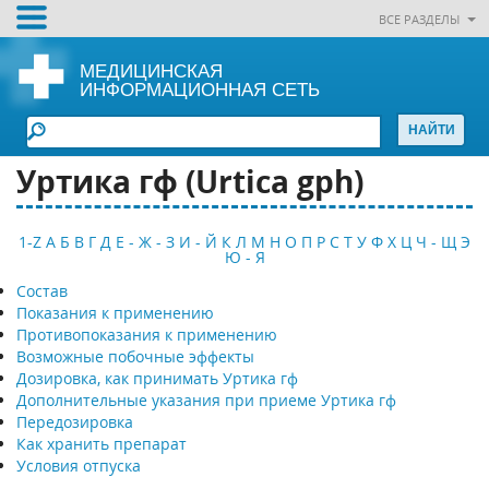
ВСЕ РАЗДЕЛЫ
МЕДИЦИНСКАЯ
ИНФОРМАЦИОННАЯ СЕТЬ
Уртика гф (Urtica gph)
1-Z
А
Б
В
Г
Д
Е - Ж - З
И - Й
К
Л
М
Н
О
П
Р
С
Т
У
Ф
Х
Ц
Ч - Щ
Э
Ю - Я
Состав
Показания к применению
Противопоказания к применению
Возможные побочные эффекты
Дозировка, как принимать Уртика гф
Дополнительные указания при приеме Уртика гф
Передозировка
Как хранить препарат
Условия отпуска