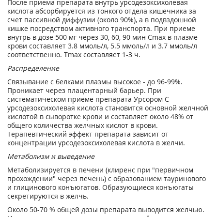
После приема препарата внутрь урсодезоксихолевая
кислота абсорбируется из тонкого отдела кишечника за
счет пассивной диффузии (около 90%), а в подвздошной
кишке посредством активного транспорта. При приеме
внутрь в дозе 500 мг через 30, 60, 90 мин Сmax в плазме
крови составляет 3.8 ммоль/л, 5.5 ммоль/л и 3.7 ммоль/л
соответственно. Tmax составляет 1-3 ч.
Распределение
Связывание с белками плазмы высокое - до 96-99%.
Проникает через плацентарный барьер. При
систематическом приеме препарата Урсором С
урсодезоксихолевая кислота становится основной желчной
кислотой в сыворотке крови и составляет около 48% от
общего количества желчных кислот в крови.
Терапевтический эффект препарата зависит от
концентрации урсодезоксихолевая кислота в желчи.
Метаболизм и выведение
Метаболизируется в печени (клиренс при "первичном
прохождении" через печень) с образованием тауринового
и глицинового конъюгатов. Образующиеся конъюгаты
секретируются в желчь.
Около 50-70 % общей дозы препарата выводится желчью.