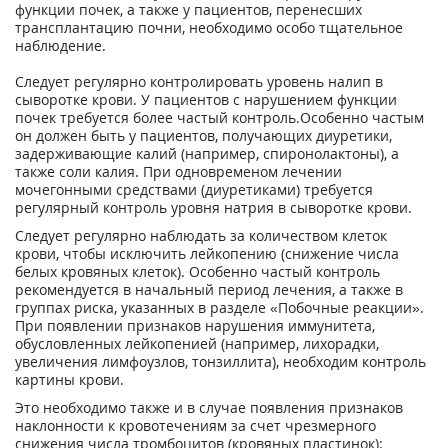
функции почек, а также у пациентов, перенесших
трансплантацию почни, необходимо особо тщательное
наблюдение.
Следует регулярно контролировать уровень налип в
сыворотке крови. У пациентов с нарушением функции
почек требуется более частый контроль.Особенно частым
он должен быть у пациентов, получающих диуретики,
задерживающие калий (например, спиронолактоны), а
также соли калия. При одновременом лечении
мочегонными средствами (диуретиками) требуется
регулярный контроль уровня натрия в сыворотке крови.
Следует регулярно наблюдать за количеством клеток
крови, чтобы исключить лейкопению (снижение числа
белых кровяных клеток). Особенно частый контроль
рекомендуется в начальный период лечения, а также в
группах риска, указанных в разделе «Побочные реакции».
При появлении признаков нарушения иммунитета,
обусловленных лейкопенией (например, лихорадки,
увеличения лимфоузлов, тонзиллита), необходим контроль
картины крови.
Это необходимо также и в случае появления признаков
наклонности к кровотечениям за счет чрезмерного
снижения числа тромбоцитов (кровяных пластинок):