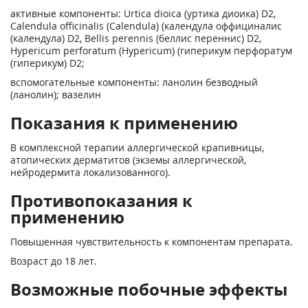
активные компоненты: Urtica dioica (уртика диоика) D2,
Calendula officinalis (Calendula) (календула оффициналис
(календула) D2, Bellis perennis (беллис переннис) D2,
Hypericum perforatum (Hypericum) (гиперикум перфоратум
(гиперикум) D2;
вспомогательные компоненты: ланолин безводный
(ланолин); вазелин
Показания к применению
В комплексной терапии аллергической крапивницы,
атопических дерматитов (экземы аллергической,
нейродермита локализованного).
Противопоказания к
применению
Повышенная чувствительность к компонентам препарата.
Возраст до 18 лет.
Возможные побочные эффекты