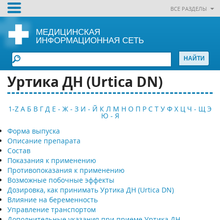
ВСЕ РАЗДЕЛЫ
МЕДИЦИНСКАЯ
ИНФОРМАЦИОННАЯ СЕТЬ
Уртика ДН (Urtica DN)
1-Z
А
Б
В
Г
Д
Е - Ж - З
И - Й
К
Л
М
Н
О
П
Р
С
Т
У
Ф
Х
Ц
Ч - Щ
Э
Ю - Я
Форма выпуска
Описание препарата
Состав
Показания к применению
Противопоказания к применению
Возможные побочные эффекты
Дозировка, как принимать Уртика ДН (Urtica DN)
Влияние на беременность
Управление транспортом
Дополнительные указания при приеме Уртика ДН