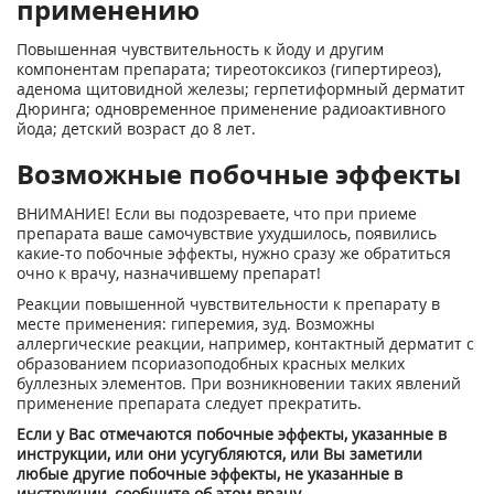
применению
Повышенная чувствительность к йоду и другим
компонентам препарата; тиреотоксикоз (гипертиреоз),
аденома щитовидной железы; герпетиформный дерматит
Дюринга; одновременное применение радиоактивного
йода; детский возраст до 8 лет.
Возможные побочные эффекты
ВНИМАНИЕ! Если вы подозреваете, что при приеме
препарата ваше самочувствие ухудшилось, появились
какие-то побочные эффекты, нужно сразу же обратиться
очно к врачу, назначившему препарат!
Реакции повышенной чувствительности к препарату в
месте применения: гиперемия, зуд. Возможны
аллергические реакции, например, контактный дерматит с
образованием псориазоподобных красных мелких
буллезных элементов. При возникновении таких явлений
применение препарата следует прекратить.
Если у Вас отмечаются побочные эффекты, указанные в
инструкции, или они усугубляются, или Вы заметили
любые другие побочные эффекты, не указанные в
инструкции, сообщите об этом врачу.