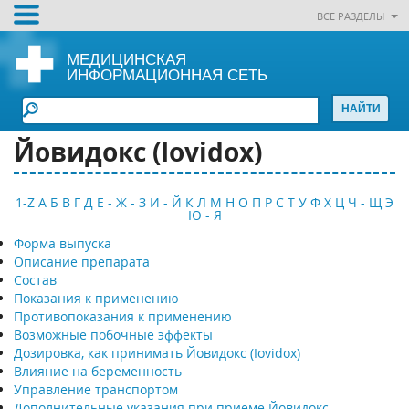
ВСЕ РАЗДЕЛЫ
МЕДИЦИНСКАЯ
ИНФОРМАЦИОННАЯ СЕТЬ
Йовидокс (Iovidox)
1-Z
А
Б
В
Г
Д
Е - Ж - З
И - Й
К
Л
М
Н
О
П
Р
С
Т
У
Ф
Х
Ц
Ч - Щ
Э
Ю - Я
Форма выпуска
Описание препарата
Состав
Показания к применению
Противопоказания к применению
Возможные побочные эффекты
Дозировка, как принимать Йовидокс (Iovidox)
Влияние на беременность
Управление транспортом
Дополнительные указания при приеме Йовидокс