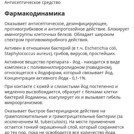
Антисептическое средство
Фармакодинамика
Оказывает антисептическое, дезинфицирующее,
противогрибковое и антипротозойное действие. Блокирует
аминогруппы клеточных белков. Обладает широким
спектром противомикробного действия.
Активен в отношении бактерий (в т.ч. Escherichia coli,
Staphylococcus aureus), грибов, вирусов, простейших.
Активное вещество препарата - йод - находится в виде
комплекса с поливинилпирролидоном (повидоном),
относящегося к йодофорам, который связывает йод.
Концентрация активного йода - 0,1-1%.
При контакте с кожей и слизистыми йод постепенно и
медленно высвобождается, образует с белками клетки
бактерий йодамины, коагулирует их и вызывает гибель
микроорганизмов.
Оказывает быстрое бактерицидное действие на
грамположительные и грамотрицательные бактерии (за
исключением М. tuberculosis). На месте применения
остается тонкий окрашенный слой, который сохраняется
до тех пор. пока не освободится все количество йода.