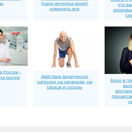
ты
ткани яичника может
что вы
изменить все
здоровь
си
 России -
Действие физических
на рынке
Боли в гр
нагрузок на организм, на
выз
сердце и сосуды
воспал
процесса
с