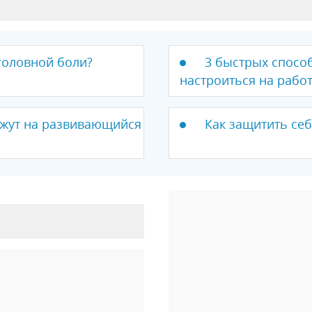
 головной боли?
3 быстрых способ
настроиться на работ
ажут на развивающийся
Как защитить се