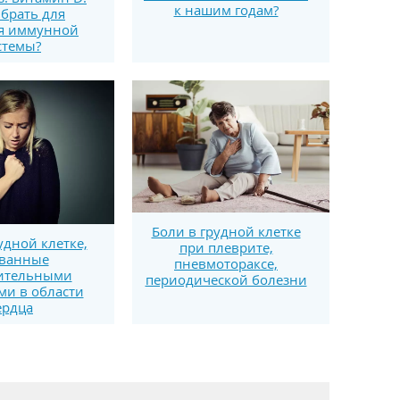
к нашим годам?
брать для
я иммунной
стемы?
Боли в грудной клетке
удной клетке,
при плеврите,
ванные
пневмотораксе,
ительными
периодической болезни
ми в области
ердца