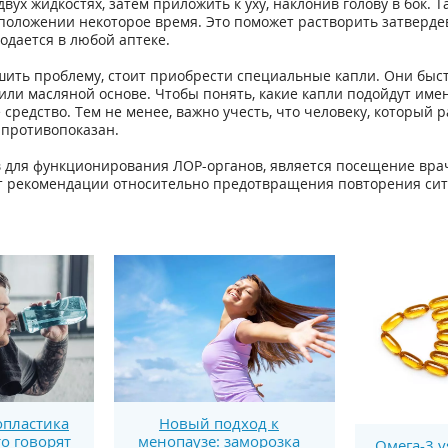
двух жидкостях, затем приложить к уху, наклонив голову в бок. 
положении некоторое время. Это поможет растворить затвердев
одается в любой аптеке.
шить проблему, стоит приобрести специальные капли. Они быс
или масляной основе. Чтобы понять, какие капли подойдут имен
редство. Тем не менее, важно учесть, что человеку, который 
 противопоказан.
в для функционирования ЛОР-органов, является посещение вр
ст рекомендации относительно предотвращения повторения сит
пластика
Новый подход к
то говорят
менопаузе: заморозка
Омега-3 v