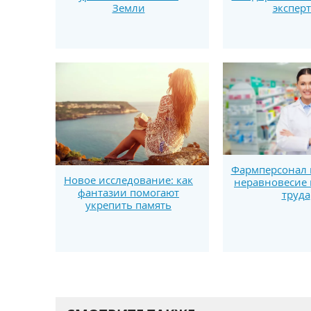
Земли
экспер
Фармперсонал в
Новое исследование: как
неравновесие 
фантазии помогают
труда
укрепить память