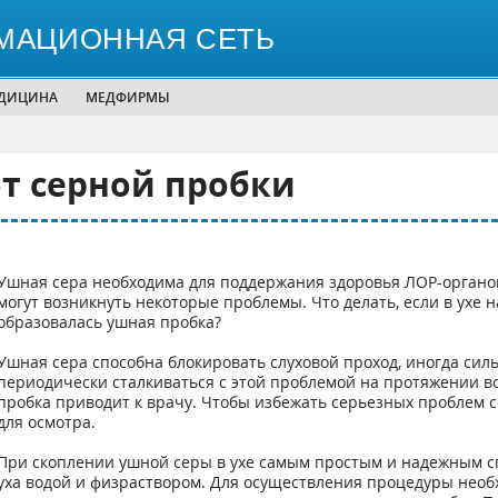
МАЦИОННАЯ СЕТЬ
ЕДИЦИНА
МЕДФИРМЫ
от серной пробки
Ушная сера необходима для поддержания здоровья ЛОР-органов.
могут возникнуть некоторые проблемы. Что делать, если в ухе 
образовалась ушная пробка?
Ушная сера способна блокировать слуховой проход, иногда сил
периодически сталкиваться с этой проблемой на протяжении в
пробка приводит к врачу. Чтобы избежать серьезных проблем с
для осмотра.
При скоплении ушной серы в ухе самым простым и надежным с
уха водой и физраствором. Для осуществления процедуры необх