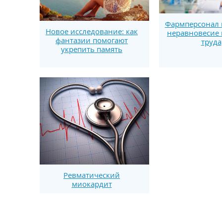
Фармперсонал в
Новое исследование: как
неравновесие 
фантазии помогают
труда
укрепить память
Ревматический
миокардит