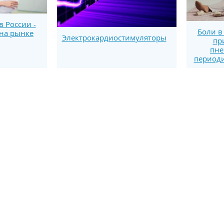
 России -
Боли в
на рынке
Электрокардиостимуляторы
пр
пне
периоди