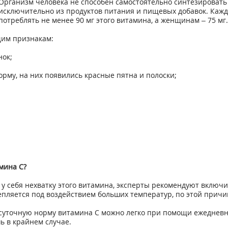
Организм человека не способен самостоятельно синтезировать 
исключительно из продуктов питания и пищевых добавок. Кажд
потреблять не менее 90 мг этого витамина, а женщинам – 75 мг.
щим признакам:
ок;
орму, на них появились красные пятна и полоски;
мина С?
себя нехватку этого витамина, эксперты рекомендуют включит
епляется под воздействием больших температур, по этой причин
ь суточную норму витамина С можно легко при помощи ежедневн
ь в крайнем случае.