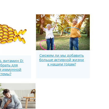
Сможем ли мы добавить
больше активной жизни
s. витамин D:
к нашим годам?
брать для
я иммунной
стемы?