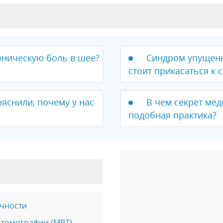
оническую боль в шее?
Синдром упущенн
стоит прикасаться к 
ояснили, почему у нас
В чем секрет мед
подобная практика?
чности
 томографии (МРТ)