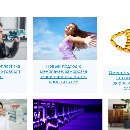
пластика
Новый подход к
то говорят
менопаузе: заморозка
Омега-3 v
ты
ткани яичника может
что вы
изменить все
здоровь
си