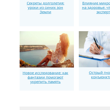
Секреты долголетия:
Влияние микро
уроки из синих зон
на здоровье: ч
Земли
экспер
Острый гн
Новое исследование: как
конъюнкт
фантазии помогают
укрепить память