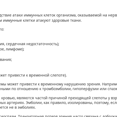
дствие атаки иммунных клеток организма, оказываемой на нерв
м иммунные клетки атакуют здоровые ткани.
о:
ия, сердечная недостаточность);
зе, лимфоме);
вания;
жет привести к временной слепоте).
емы может привести к временному нарушению зрения. Наприме
ичными по отношению к тромбоэмболии, гипоперфузии или спаз
з кровью, являются частой причиной преходящей слепоты у в
ых артериях. Эмболии, как правило, изолированы, поэтому, есл
тся не в эмболиях.
иоспазм. Транзиторная потеря зрения часто связана с доброк