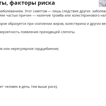
ы, факторы риска
заболеванием. Этот симптом — лишь следствие других заболе
лее частых причин — наличие тромба или холестеринового нале
орое образуется при скоплении жиров, холестерина и других ве
вероятность появления преходящей слепоты.
ия или нерегулярное сердцебиение;
т человек в день, тем выше риск);