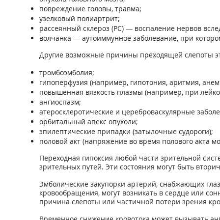
повреждение головы, травма;
узелковый полиартрит;
рассеянный склероз (РС) — воспаление нервов всле
волчанка — аутоиммунное заболевание, при которо
Другие возможные причины преходящей слепоты эт
тромбоэмболия;
гипоперфузия (например, гипотония, аритмия, анем
повышенная вязкость плазмы (например, при лейко
ангиоспазм;
атеросклеротические и цереброваскулярные заболе
орбитальный апекс опухоли;
эпилептические припадки (затылочные судороги);
половой акт (напряжение во время полового акта мо
Переходная гипоксия любой части зрительной сист
зрительных путей. Эти состояния могут быть втор
Эмболические закупорки артерий, снабжающих гла
кровообращения, могут возникать в сердце или сонн
причина слепоты или частичной потери зрения крое
Временное снижение кровотока может вызывать анг