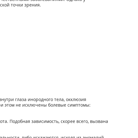
кой точки зрения.
утри глаза инородного тела, окклюзия
ри этом не исключены болевые симптомы:
а. Подобная зависимость, скорее всего, вызвана
альности, либо искажаются, исходя из аномалий