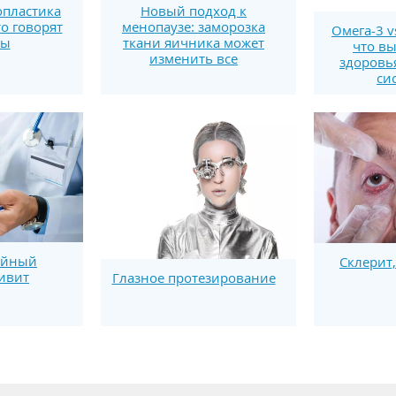
пластика
Новый подход к
то говорят
менопаузе: заморозка
Омега-3 v
ты
ткани яичника может
что вы
изменить все
здоровь
си
ойный
Склерит,
ивит
Глазное протезирование