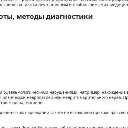
 зрения остаются неуточненным и необъяснимыми с медицинс
оты, методы диагностики
и офтальмологическими нарушениями, например, нахождение вн
 оптической невропатией или невритов зрительного нерва. П
утри черепа, мигрень.
роническом переедании так же не исключена преходящая слепот
ния глазом. Эти изображения либо передают точную картину ре