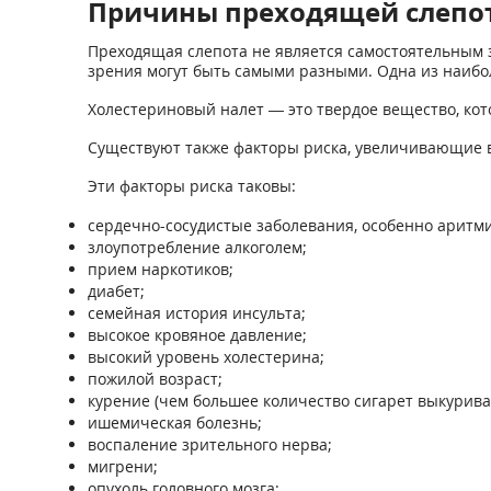
Причины преходящей слепот
Преходящая слепота не является самостоятельным 
зрения могут быть самыми разными. Одна из наибо
Холестериновый налет — это твердое вещество, кот
Существуют также факторы риска, увеличивающие 
Эти факторы риска таковы:
сердечно-сосудистые заболевания, особенно аритм
злоупотребление алкоголем;
прием наркотиков;
диабет;
семейная история инсульта;
высокое кровяное давление;
высокий уровень холестерина;
пожилой возраст;
курение (чем большее количество сигарет выкуривае
ишемическая болезнь;
воспаление зрительного нерва;
мигрени;
опухоль головного мозга;