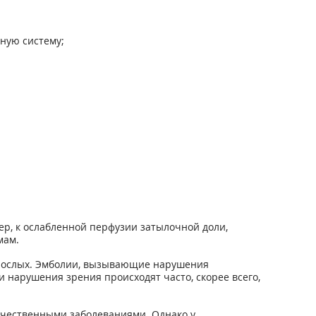
ную систему;
р, к ослабленной перфузии затылочной доли,
мам.
зрослых. Эмболии, вызывающие нарушения
и нарушения зрения происходят часто, скорее всего,
ачественными заболеваниями. Однако у