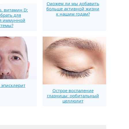
Сможем ли мы добавить
больше активной жизни
s. витамин D:
к нашим годам?
брать для
я иммунной
стемы?
 эписклерит
Острое воспаление
глазницы: орбитальный
целлюлит