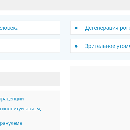
еловека
Дегенерация рог
Зрительное утом
нтрацепции
 гипопитуитаризм,
гранулема