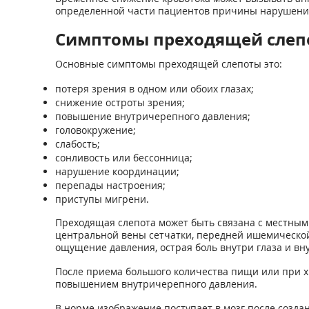
определенной части пациентов причины нарушения
Симптомы преходящей слеп
Основные симптомы преходящей слепоты это:
потеря зрения в одном или обоих глазах;
снижение остроты зрения;
повышение внутричерепного давления;
головокружение;
слабость;
сонливость или бессонница;
нарушение координации;
перепады настроения;
приступы мигрени.
Преходящая слепота может быть связана с местным
центральной вены сетчатки, передней ишемической
ощущение давления, острая боль внутри глаза и вн
После приема большого количества пищи или при х
повышением внутричерепного давления.
В норме изображение поступает в мозг после созда