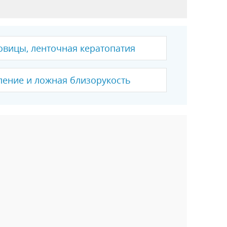
овицы, ленточная кератопатия
ление и ложная близорукость