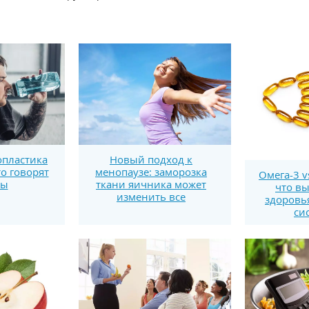
пластика
Новый подход к
то говорят
менопаузе: заморозка
Омега-3 v
ты
ткани яичника может
что вы
изменить все
здоровь
си