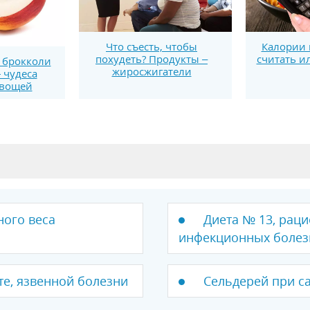
Что съесть, чтобы
Калории 
похудеть? Продукты –
считать и
, брокколи
жиросжигатели
 чудеса
овощей
ного веса
Диета № 13, рац
инфекционных болез
те, язвенной болезни
Сельдерей при с