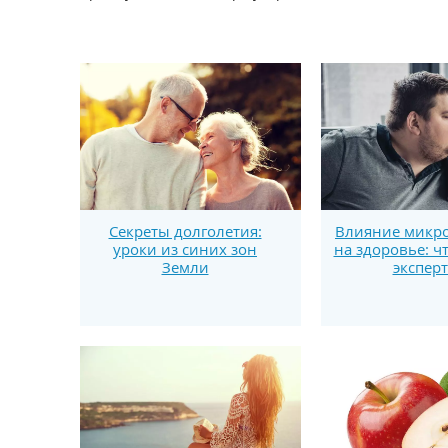
Секреты долголетия:
Влияние микро
уроки из синих зон
на здоровье: ч
Земли
экспер