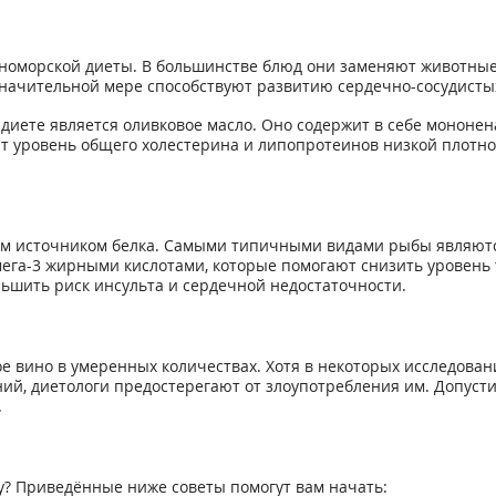
номорской диеты. В большинстве блюд они заменяют животны
значительной мере способствуют развитию сердечно-сосудисты
иете является оливковое масло. Оно содержит в себе мононен
 уровень общего холестерина и липопротеинов низкой плотнос
м источником белка. Самыми типичными видами рыбы являются 
мега-3 жирными кислотами, которые помогают снизить уровень
ьшить риск инсульта и сердечной недостаточности.
 вино в умеренных количествах. Хотя в некоторых исследован
ий, диетологи предостерегают от злоупотребления им. Допуст
.
у? Приведённые ниже советы помогут вам начать: