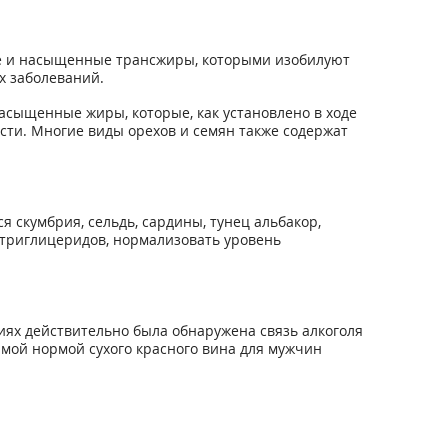
е и насыщенные трансжиры, которыми изобилуют
х заболеваний.
асыщенные жиры, которые, как установлено в ходе
ти. Многие виды орехов и семян также содержат
скумбрия, сельдь, сардины, тунец альбакор,
 триглицеридов, нормализовать уровень
иях действительно была обнаружена связь алкоголя
имой нормой сухого красного вина для мужчин