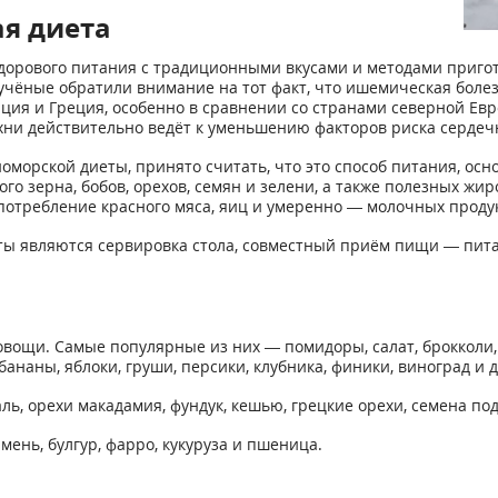
ая диета
здорового питания с традиционными вкусами и методами приго
ак учёные обратили внимание на тот факт, что ишемическая бол
нция и Греция, особенно в сравнении со странами северной Е
хни действительно ведёт к уменьшению факторов риска сердеч
оморской диеты, принято считать, что это способ питания, ос
го зерна, бобов, орехов, семян и зелени, а также полезных жиро
потребление красного мяса, яиц и умеренно — молочных продук
 являются сервировка стола, совместный приём пищи — питан
ощи. Самые популярные из них — помидоры, салат, брокколи, ог
наны, яблоки, груши, персики, клубника, финики, виноград и д
ль, орехи макадамия, фундук, кешью, грецкие орехи, семена п
мень, булгур, фарро, кукуруза и пшеница.