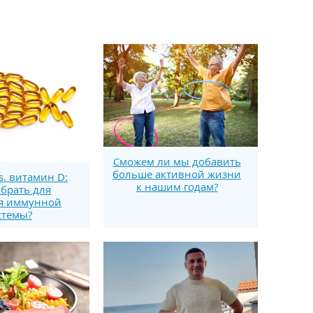
Сможем ли мы добавить
больше активной жизни
s. витамин D:
к нашим годам?
брать для
я иммунной
стемы?