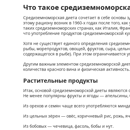
Что такое средиземноморск
Средиземноморская диета сочетает в себе основы 
этому рациону возник в 1960-х годах после того, к
таких средиземноморских странах, как Италия, Фра
что употребление продуктов средиземноморской ку
Хотя не существует единого определения средиземн
рыбы, морепродуктов, овощей, фруктов, сыра, цельно
содержащегося в рыбе). При этом ограничивается у
Другим важным элементом средиземноморской диеты
количества красного вина и физическая активность.
Растительные продукты
Итак, основой средиземноморской диеты являются ов
Не менее популярны фрукты и ягоды — апельсины, ба
Из орехов и семян чаще всего употребляются минда
Из цельных зёрен — овёс, коричневый рис, рожь, яч
Из бобовых — чечевица, фасоль, бобы и нут.