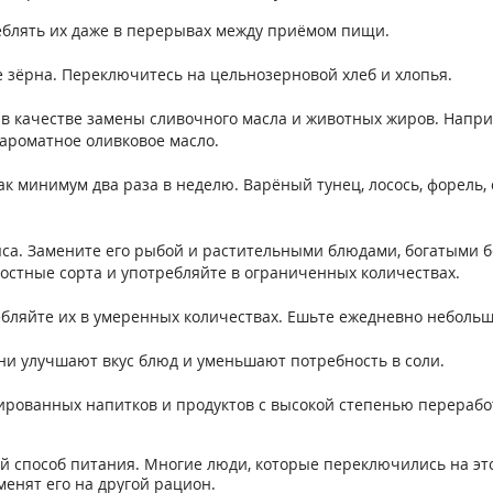
еблять их даже в перерывах между приёмом пищи.
 зёрна. Переключитесь на цельнозерновой хлеб и хлопья.
в качестве замены сливочного масла и животных жиров. Наприм
 ароматное оливковое масло.
к минимум два раза в неделю. Варёный тунец, лосось, форель,
а. Замените его рыбой и растительными блюдами, богатыми бе
постные сорта и употребляйте в ограниченных количествах.
ебляйте их в умеренных количествах. Ешьте ежедневно небольш
ни улучшают вкус блюд и уменьшают потребность в соли.
зированных напитков и продуктов с высокой степенью перераб
 способ питания. Многие люди, которые переключились на это
енят его на другой рацион.