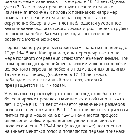
раньше, чем у мальчиков — в возрасте 10–13 лет. Однако
уже в 7–8 лет этому предшествуют незначительные
изменения вторичных половых признаков: например,
отмечаются незначительное расширение таза и
округление бёдер, а в 9–11 лет наблюдается умеренное
выпячивание околососкового кружка и рост первых грубых
волосков на лобке. Затем происходит постепенное
развитие молочных желёз.
Первые менструации (менархе) могут начаться в период от
10 до 14–15 лет. Как правило, они нерегулярные, но по
мере полового созревания становятся ежемесячными. При
этом происходит дальнейшее развитие молочных желёз и
волосяного покрова на лобке и в подмышечных впадинах.
Также в этот период (особенно в 12–13 лет) часто
наблюдается интенсивный рост тела, который
превращается к 16–17 годам.
У мальчиков сроки пубертатного периода колеблются в
более широких пределах. Начинается он обычно в 12–13
лет. Но уже в 10–11 лет отмечается увеличение размеров
полового члена и яичек. В 11–12 лет появляются признаки
пигментации мошонки, а в 12–13 начинается процесс
оволосения лобка и дальнейшее увеличение яичек и
полового члена. В 13–14 лет (иногда позже) постепенно
начинает меняться голос и появляются первые признаки