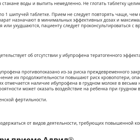
 стакане воды и выпить немедленно. Не глотать таблетку целик
о 1 шипучей таблетке. Прием не следует повторять чаще, чем 
Препарат назначают в минимальных эффективных дозах и максим
 или ухудшаются, пациенту следует проконсультироваться с вр
тельствует об отсутствии у ибупрофена тератогенного эффекта,
упрофена противопоказано из-за риска преждевременного зак
ичение их продолжительности повышают риск кровопотери, опас
ях отмечается наличие ибупрофена в грудном молоке в весьма
ероятности может оказать воздействие на ребенка при грудном 
енской фертильности.
держаться от видов деятельности, требующих повышенной ко
ри приеме Адвил®