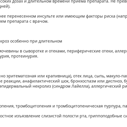
ысоких дозах и длительном времени приема препарата. Не прев
ней).
нее перенесенном инсульте или имеющим факторы риска (напри
ием препарата с врачом.
кроз особенно при длительном
чевины в сыворотке и отеками, периферические отеки, аллер
урия, протеинурия.
о эритематозная или крапивница), отек лица, сыпь, макуло-па
е реакции, анафилактический шок, бронхоспазм или диспноэ, 
 эпидермальный некролиз (синдром Лайелла), аллергический ри
ейкопения, тромбоцитопения и тромбоцитопеническая пурпура, п
ностное изъязвление слизистой полости рта, гриппоподобные с