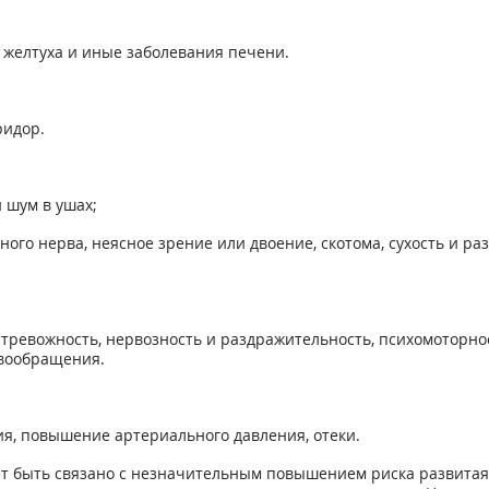
 желтуха и иные заболевания печени.
ридор.
и шум в ушах;
го нерва, неясное зрение или двоение, скотома, сухость и ра
 тревожность, нервозность и раздражительность, психомоторное
овообращения.
ия, повышение артериального давления, отеки.
т быть связано с незначительным повышением риска развитая