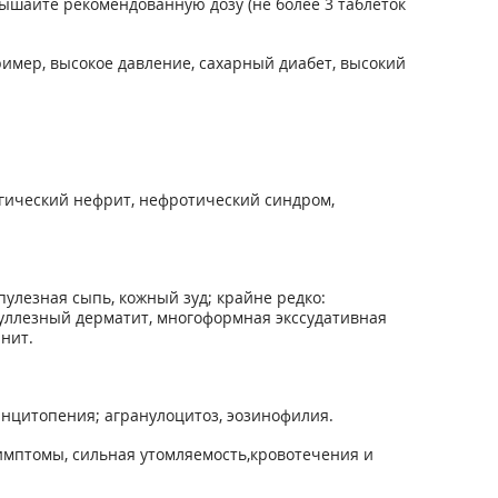
ышайте рекомендованную дозу (не более 3 таблеток
мер, высокое давление, сахарный диабет, высокий
гический нефрит, нефротический синдром,
пулезная сыпь, кожный зуд; крайне редко:
буллезный дерматит, многоформная экссудативная
нит.
анцитопения; агранулоцитоз, эозинофилия.
имптомы, сильная утомляемость,кровотечения и