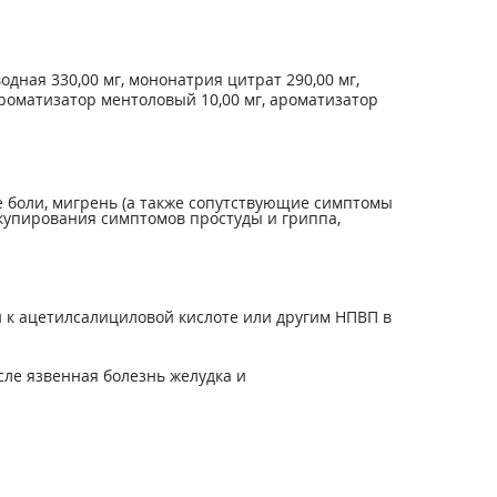
одная 330,00 мг, мононатрия цитрат 290,00 мг,
 ароматизатор ментоловый 10,00 мг, ароматизатор
е боли, мигрень (а также сопутствующие симптомы
я купирования симптомов простуды и гриппа,
и к ацетилсалициловой кислоте или другим НПВП в
ле язвенная болезнь желудка и