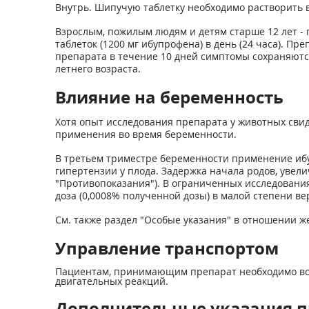
Внутрь. Шипучую таблетку необходимо растворить в
Взрослым, пожилым людям и детям старше 12 лет - п
таблеток (1200 мг ибупрофена) в день (24 часа). 
препарата в течение 10 дней симптомы сохраняются
летнего возраста.
Влияние на беременность
Хотя опыт исследования препарата у животных свиде
применения во время беременности.
В третьем триместре беременности применение иб
гипертензии у плода. Задержка начала родов, увел
"Противопоказания"). В ограниченных исследовани
доза (0,0008% полученной дозы) в малой степени в
См. также раздел "Особые указания" в отношении ж
Управление транспортом
Пациентам, принимающим препарат необходимо воз
двигательных реакций.
Дополнительные указания п