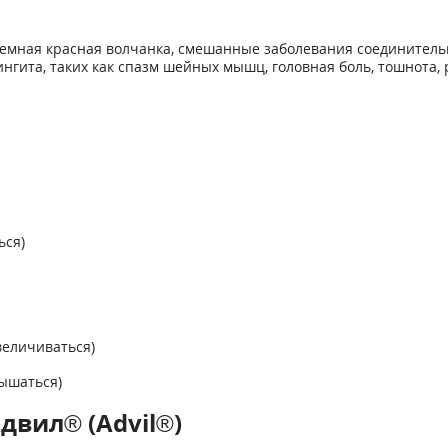
емная красная волчанка, смешанные заболевания соединитель
гита, таких как спазм шейных мышц, головная боль, тошнота, р
ься)
величиваться)
вышаться)
двил® (Advil®)