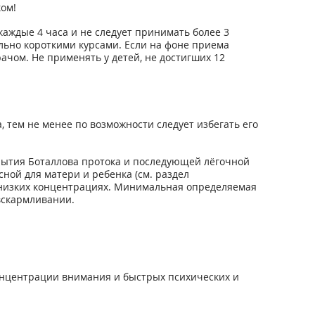
ом!
каждые 4 часа и не следует принимать более 3
ально короткими курсами. Если на фоне приема
ачом. Не применять у детей, не достигших 12
 тем не менее по возможности следует избегать его
рытия Боталлова протока и последующей лёгочной
ной для матери и ребенка (см. раздел
 низких концентрациях. Минимальная определяемая
вскармливании.
нцентрации внимания и быстрых психических и