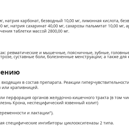
, натрия карбонат, безводный 10,00 мг, лимонная кислота, безв
0 мг, натрия сахаринат 40,00 мг, сахарозы пальмитат 10,00 мг,
учения таблетки массой 2800,00 мг.
как: ревматические и мышечные, поясничные, зубные, головны
артрозе, суставные боли, болезненные менструации; а также дл
нению
, входящих в состав препарата. Реакции гиперчувствительност
м или крапивницей.
ли перфорация органов желудочно-кишечного тракта (в том чис
олезнь Крона, неспецифический язвенный колит)
беременности и лактации").
чая специфические ингибиторы циклооксигеназы 2 типа.