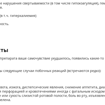
гие нарушения свертываемости (в том числе гипокоагуляция), 
я.
в т.ч. гиперкалиемия)
ность.
кты
препарата ваше самочувствие ухудшилось, появились какие-то 
ы следующие случаи побочных реакций (встречаются редко):
ота, изжога, диспепсические явления, снижение аппетита, диа
я перфорацией и кровотечениями иногда с фатальным исходом (
 или сухость слизистой ротовой полости, боль во рту, изъязвле
мелена.