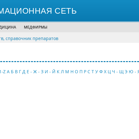
МАЦИОННАЯ СЕТЬ
ЕДИЦИНА
МЕДФИРМЫ
тв, справочник препаратов
1-Z
А
Б
В
Г
Д
Е - Ж - З
И - Й
К
Л
М
Н
О
П
Р
С
Т
У
Ф
Х
Ц
Ч - Щ
Э
Ю - 