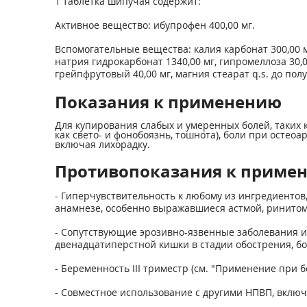
1 таблетка шипучая содержит:
Активное вещество: ибупрофен 400,00 мг.
Вспомогательные вещества: калия карбонат 300,00 мг
натрия гидрокарбонат 1340,00 мг, гипромеллоза 30,0
грейпфрутовый 40,00 мг, магния стеарат q.s. до пол
Показания к применению
Для купирования слабых и умеренных болей, таких 
как свето- и фонобоязнь, тошнота), боли при остео
включая лихорадку.
Противопоказания к приме
- Гиперчувствительность к любому из ингредиентов
анамнезе, особенно выражавшиеся астмой, ринито
- Сопутствующие эрозивно-язвенные заболевания и
двенадцатиперстной кишки в стадии обострения, б
- Беременность III триместр (см. "Применение при 
- Совместное использование с другими НПВП, вклю