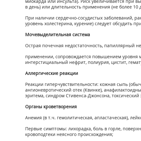
миокарда или инсульта). Риск увеличивается при в
в день) или длительность применения (не более 10 д
При наличии сердечно-сосудистых заболеваний, ра
уровень холестерина, курение) следует обсудить пр
Мочевыделительная система
Острая почечная недостаточность, папиллярный не
применении, сопровождается повышением уровня мо
интерстициальный нефрит, полиурия, цистит, гемат
Аллергические реакции
Реакции гиперчувствительности: кожная сыпь (обычн
ангионевротический отек (Квинке), анафилактоидны
эритема, синдром Стивенса-Джонсона, токсический
Органы кроветворения
Анемия (в т.ч. гемолитическая, апластаческая), л
Первые симптомы: лихорадка, боль в горле, поверх
кровоподтеки неясного происхождения;