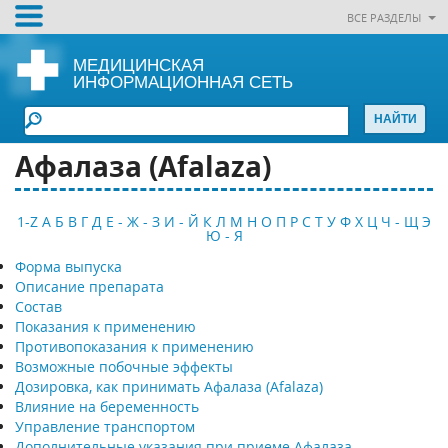
ВСЕ РАЗДЕЛЫ
МЕДИЦИНСКАЯ
ИНФОРМАЦИОННАЯ СЕТЬ
Афалаза (Afalaza)
1-Z
А
Б
В
Г
Д
Е - Ж - З
И - Й
К
Л
М
Н
О
П
Р
С
Т
У
Ф
Х
Ц
Ч - Щ
Э
Ю - Я
Форма выпуска
Описание препарата
Состав
Показания к применению
Противопоказания к применению
Возможные побочные эффекты
Дозировка, как принимать Афалаза (Afalaza)
Влияние на беременность
Управление транспортом
Дополнительные указания при приеме Афалаза