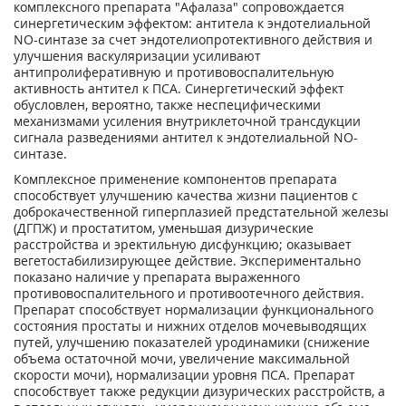
комплексного препарата "Афалаза" сопровождается
синергетическим эффектом: антитела к эндотелиальной
NO-синтазе за счет эндотелиопротективного действия и
улучшения васкуляризации усиливают
антипролиферативную и противовоспалительную
активность антител к ПСА. Синергетический эффект
обусловлен, вероятно, также неспецифическими
механизмами усиления внутриклеточной трансдукции
сигнала разведениями антител к эндотелиальной NO-
синтазе.
Комплексное применение компонентов препарата
способствует улучшению качества жизни пациентов с
доброкачественной гиперплазией предстательной железы
(ДГПЖ) и простатитом, уменьшая дизурические
расстройства и эректильную дисфункцию; оказывает
вегетостабилизирующее действие. Экспериментально
показано наличие у препарата выраженного
противовоспалительного и противоотечного действия.
Препарат способствует нормализации функционального
состояния простаты и нижних отделов мочевыводящих
путей, улучшению показателей уродинамики (снижение
объема остаточной мочи, увеличение максимальной
скорости мочи), нормализации уровня ПСА. Препарат
способствует также редукции дизурических расстройств, а