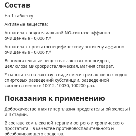
Состав
На 1 таблетку.
Активные вещества:
Антитела к эндотелиальной NO-синтазе аффинно
очищенные - 0,006 г.*
Антитела к простатоспецифическому антигену аффинно
очищенные - 0,006 г.*
Вспомогательные вещества: лактозы моногидрат,
целлюлоза микрокристаллическая, магния стеарат.
* наносятся на лактозу в виде смеси трех активных водно-
спиртовых разведений субстанции, разведенной
соответственно в 100
12
, 100
30
, 100
200
раз.
Показания к применению
Доброкачественная гиперплазия предстательной железы I
и II стадии.
В составе комплексной терапии острого и хронического
простатита - в качестве противовоспалительного и
обезболивающего средства.