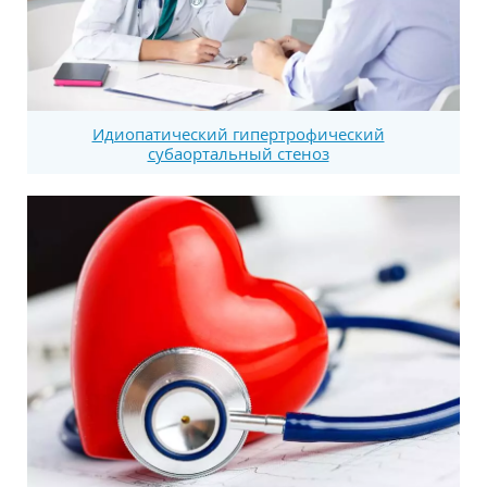
Идиопатический гипертрофический
субаортальный стеноз