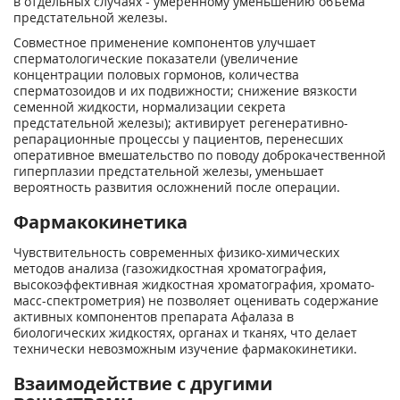
в отдельных случаях - умеренному уменьшению объема
предстательной железы.
Совместное применение компонентов улучшает
сперматологические показатели (увеличение
концентрации половых гормонов, количества
сперматозоидов и их подвижности; снижение вязкости
семенной жидкости, нормализации секрета
предстательной железы); активирует регенеративно-
репарационные процессы у пациентов, перенесших
оперативное вмешательство по поводу доброкачественной
гиперплазии предстательной железы, уменьшает
вероятность развития осложнений после операции.
Фармакокинетика
Чувствительность современных физико-химических
методов анализа (газожидкостная хроматография,
высокоэффективная жидкостная хроматография, хромато-
масс-спектрометрия) не позволяет оценивать содержание
активных компонентов препарата Афалаза в
биологических жидкостях, органах и тканях, что делает
технически невозможным изучение фармакокинетики.
Взаимодействие с другими