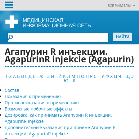
ВСЕ РАЗДЕЛЫ
МЕДИЦИНСКАЯ
ИНФОРМАЦИОННАЯ СЕТЬ
Агапурин R инъекции.
AgapurinR injekcie (Agapurin)
1-Z
А
Б
В
Г
Д
Е - Ж - З
И - Й
К
Л
М
Н
О
П
Р
С
Т
У
Ф
Х
Ц
Ч - Щ
Э
Ю - Я
Состав
Показания к применению
Противопоказания к применению
Возможные побочные эффекты
Дозировка, как принимать Агапурин R инъекции.
AgapurinR injekcie
Дополнительные указания при приеме Агапурин R
инъекции. AgapurinR injekcie