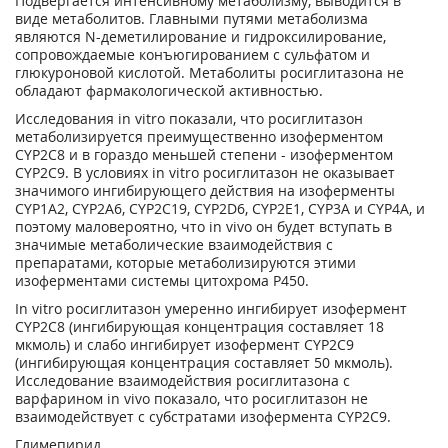
Подвергается интенсивному метаболизму, выводится в
виде метаболитов. Главными путями метаболизма
являются N-деметилирование и гидроксилирование,
сопровождаемые конъюгированием с сульфатом и
глюкуроновой кислотой. Метаболиты росиглитазона не
обладают фармакологической активностью.
Исследования in vitro показали, что росиглитазон
метаболизируется преимущественно изоферментом
CYP2C8 и в гораздо меньшей степени - изоферментом
CYP2C9. В условиях in vitro росиглитазон не оказывает
значимого ингибирующего действия на изоферменты
CYP1A2, CYP2A6, CYP2C19, CYP2D6, CYP2E1, CYP3A и CYP4A, и
поэтому маловероятно, что in vivo он будет вступать в
значимые метаболические взаимодействия с
препаратами, которые метаболизируются этими
изоферментами системы цитохрома Р450.
In vitro росиглитазон умеренно ингибирует изофермент
CYP2C8 (ингибирующая концентрация составляет 18
мкмоль) и слабо ингибирует изофермент CYP2C9
(ингибирующая концентрация составляет 50 мкмоль).
Исследование взаимодействия росиглитазона с
варфарином in vivo показало, что росиглитазон не
взаимодействует с субстратами изофермента CYP2C9.
Глимепирид