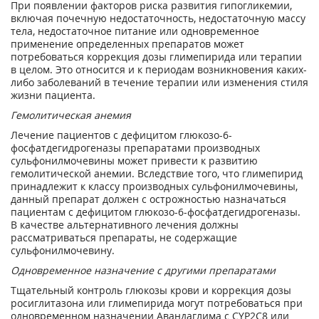
При появлении факторов риска развития гипогликемии,
включая почечную недостаточность, недостаточную массу
тела, недостаточное питание или одновременное
применение определенных препаратов может
потребоваться коррекция дозы глимепирида или терапии
в целом. Это относится и к периодам возникновения каких-
либо заболеваний в течение терапии или изменения стиля
жизни пациента.
Гемолитическая анемия
Лечение пациентов с дефицитом глюкозо-6-
фосфатдегидрогеназы препаратами производных
сульфонилмочевины может привести к развитию
гемолитической анемии. Вследствие того, что глимепирид
принадлежит к классу производных сульфонилмочевины,
данный препарат должен с острожностью назначаться
пациентам с дефицитом глюкозо-6-фосфатдегидрогеназы.
В качестве альтернативного лечения должны
рассматриваться препараты, не содержащие
сульфонилмочевину.
Одновременное назначение с другими препаратами
Тщательный контроль глюкозы крови и коррекция дозы
росиглитазона или глимепирида могут потребоваться при
одновременном назначении Авандаглима с CYP2C8 или