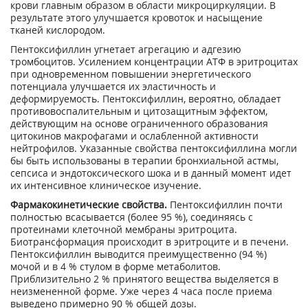
крови главным образом в области микроциркуляции. В
результате этого улучшается кровоток и насыщение
тканей кислородом.
Пентоксифиллин угнетает агрегацию и адгезию
тромбоцитов. Усилением концентрации АТФ в эритроцитах
при одновременном повышении энергетического
потенциала улучшается их эластичность и
деформируемость. Пентоксифиллин, вероятно, обладает
противовоспалительным и цитозащитным эффектом,
действующим на основе ограниченного образования
цитокинов макрофагами и ослабленной активности
нейтрофилов. Указанные свойства пентоксифиллина могли
бы быть использованы в терапии бронхиальной астмы,
сепсиса и эндотоксического шока и в данный момент идет
их интенсивное клиническое изучение.
Фармакокинетические свойства.
Пентоксифиллин почти
полностью всасывается (более 95 %), соединяясь с
протеинами клеточной мембраны эритроцита.
Биотрансформация происходит в эритроците и в печени.
Пентоксифиллин выводится преимущественно (94 %)
мочой и в 4 % стулом в форме метаболитов.
Приблизительно 2 % принятого вещества выделяется в
неизмененной форме. Уже через 4 часа после приема
выведено примерно 90 % общей дозы.