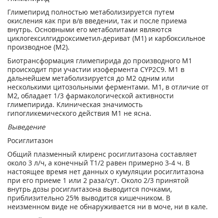
Глимепирид полностью метаболизируется путем
окисления как при в/в введении, так и после приема
внутрь. Основными его метаболитами являются
циклогексилгидроксиметил-дериват (M1) и карбоксильное
производное (М2).
Биотрансформация глимепирида до производного M1
происходит при участии изофермента CYP2C9. M1 в
дальнейшем метаболизируется до М2 одним или
несколькими цитозольными ферментами. M1, в отличие от
М2, обладает 1/3 фармакологической активности
глимепирида. Клиническая значимость
гипогликемического действия M1 не ясна.
Выведение
Росиглитазон
Общий плазменный клиренс росиглитазона составляет
около 3 л/ч, а конечный T
1/2
равен примерно 3-4 ч. В
настоящее время нет данных о кумуляции росиглитазона
при его приеме 1 или 2 раза/сут. Около 2/3 принятой
внутрь дозы росиглитазона выводится почками,
приблизительно 25% выводится кишечником. В
неизменном виде не обнаруживается ни в моче, ни в кале.