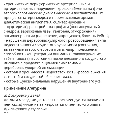
- хронические периферические артериальные и
артериовенозные нарушения кровоснабжения на фоне
атеросклеротических, диабетических и воспалительных
процессов (атеросклероз и перемежающая хромота,
диабетическая ангиопатия, облитерирующий
эндартериит), расстройства трофики (постинсультный
синдром, варикозные язвы, гангрена, отморожения),
ангионевропатии (парестезии, акроцианоз, болезнь Рейно),
- нарушения цереброваскулярного кровообращения типа
недостаточности сосудистого русла мозга (состояния,
вызванные атеросклерозом мозга, напр. пониженная
способность концентрации внимания, головокружение,
забывчивость) и состояния после внезапного сосудистого
инсульта с продолжающимися симптомами
цереброваскулярной ишемизации,
- острая и хроническая недостаточность кровоснабжения
сетчатой и сосудистой оболочек глаза,
- острые функциональные нарушения внутреннего уха.
Применение Агапурина
а) Дозировка у детей
Детям и молодежи до 18 лет не рекомендуется назначать
пентоксифиллин из-за недостатка клинического опыта.
б) Дозировка у взрослых