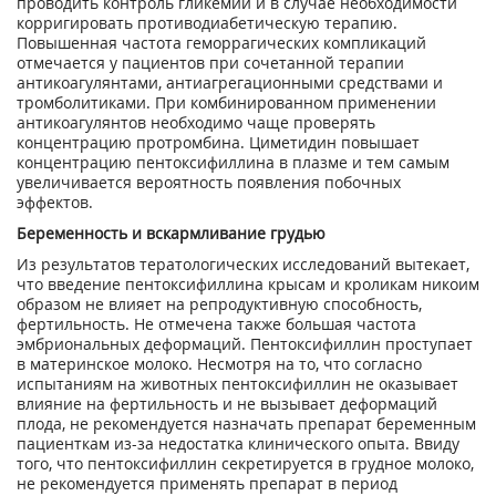
проводить контроль гликемии и в случае необходимости
корригировать противодиабетическую терапию.
Повышенная частота геморрагических компликаций
отмечается у пациентов при сочетанной терапии
антикоагулянтами, антиагрегационными средствами и
тромболитиками. При комбинированном применении
антикоагулянтов необходимо чаще проверять
концентрацию протромбина. Циметидин повышает
концентрацию пентоксифиллина в плазме и тем самым
увеличивается вероятность появления побочных
эффектов.
Беременность и вскармливание грудью
Из результатов тератологических исследований вытекает,
что введение пентоксифиллина крысам и кроликам никоим
образом не влияет на репродуктивную способность,
фертильность. Не отмечена также большая частота
эмбриональных деформаций. Пентоксифиллин проступает
в материнское молоко. Несмотря на то, что согласно
испытаниям на животных пентоксифиллин не оказывает
влияние на фертильность и не вызывает деформаций
плода, не рекомендуется назначать препарат беременным
пациенткам из-за недостатка клинического опыта. Ввиду
того, что пентоксифиллин секретируется в грудное молоко,
не рекомендуется применять препарат в период