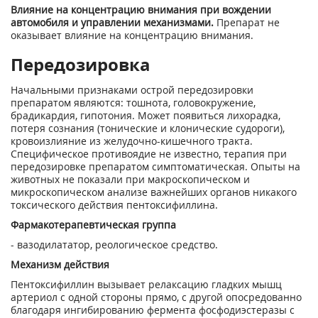
Влияние на концентрацию внимания при вождении
автомобиля и управлении механизмами.
Препарат не
оказывает влияние на концентрацию внимания.
Передозировка
Начальными признаками острой передозировки
препаратом являются: тошнота, головокружение,
брадикардия, гипотония. Может появиться лихорадка,
потеря сознания (тонические и клонические судороги),
кровоизлияние из желудочно-кишечного тракта.
Специфическое противоядие не известно, терапия при
передозировке препаратом симптоматическая. Опыты на
животных не показали при макроскопическом и
микроскопическом анализе важнейших органов никакого
токсического действия пентоксифиллина.
Фармакотерапевтическая группа
- вазодилататор, реологическое средство.
Механизм действия
Пентоксифиллин вызывает релаксацию гладких мышц
артериол с одной стороны прямо, с другой опосредованно
благодаря ингибированию фермента фосфодиэстеразы с