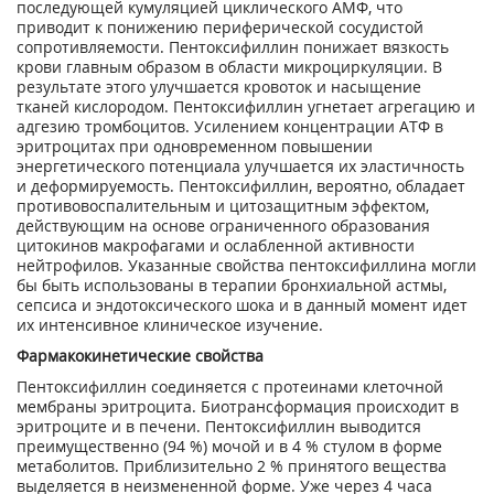
последующей кумуляцией циклического АМФ, что
приводит к понижению периферической сосудистой
сопротивляемости. Пентоксифиллин понижает вязкость
крови главным образом в области микроциркуляции. В
результате этого улучшается кровоток и насыщение
тканей кислородом. Пентоксифиллин угнетает агрегацию и
адгезию тромбоцитов. Усилением концентрации АТФ в
эритроцитах при одновременном повышении
энергетического потенциала улучшается их эластичность
и деформируемость. Пентоксифиллин, вероятно, обладает
противовоспалительным и цитозащитным эффектом,
действующим на основе ограниченного образования
цитокинов макрофагами и ослабленной активности
нейтрофилов. Указанные свойства пентоксифиллина могли
бы быть использованы в терапии бронхиальной астмы,
сепсиса и эндотоксического шока и в данный момент идет
их интенсивное клиническое изучение.
Фармакокинетические свойства
Пентоксифиллин соединяется с протеинами клеточной
мембраны эритроцита. Биотрансформация происходит в
эритроците и в печени. Пентоксифиллин выводится
преимущественно (94 %) мочой и в 4 % стулом в форме
метаболитов. Приблизительно 2 % принятого вещества
выделяется в неизмененной форме. Уже через 4 часа