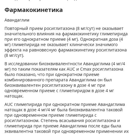
Фармакокинетика
Авандаглим
Повторный прием росиглитазона (8 мг/сут) не оказывает
значительного влияния на фармакокинетику глимепирида
при его однократном приеме (4 мг). Однократная доза (4
мг) глимепирида не оказывает клинически значимого
эффекта на равновесную фармакокинетику росиглитазона
(8 мг/сут).
В исследовании биоэквивалентности Авандаглима (4 мг/4
мг) по таким показателям как AUC и Cmax росиглитазона
было показано, что при однократном приеме
комбинированного препарата Авандаглима он был
биоэквивалентен росиглитазону в дозе 4 мг при
одновременном приеме с глимепиридом в дозе 4 мг
натощак.
AUC глимепирида при однократном приеме Авандаглима
натощак в дозе 4 мг/4 мг была биоэквивалентна таковой
при одновременном приеме глимепирида с
росиглитазоном. Степень всасывания росиглитазона и
глимепирида при приеме Авандаглима после еды была
эквивалентна таковой при одновременном применении их