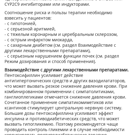
CYP2C9 ингибиторами или индукторами.
Соотношение риска и пользы терапии необходимо
взвесить у пациентов:
- с гипотонией,
- с серьезной аритмией,
- с тяжелым коронарным и церебральным склерозом,
- с острым инфарктом миокарда,
- с сахарным диабетом (см. раздел Взаимодействие с
другими лекарственными препаратами),
- с серьезным нарушением функции почек (см. раздел
Режим дозирования и способ применения).
Взаимодействие с другими лекарственными препаратами.
Пентоксифиллин усиливает действие
антигипертонических средств и других вазодилататоров,
что может вызвать резкое снижение давления крови. При
комбинированном применении с симпатолитиками,
ганглиоплегиками отмечается снижение давления крови.
Сочетанное применение симпатикомиметиков или
ксантинов стимулирует центральную нервную систему.
Большие дозы пентоксифиллина усиливают эффект
инсулина и противодиабетических средств, что может
вызвать гипогликемию. Поэтому рекомендуется чаще
проводить контроль гликемии и в случае необходимости
корригировать противодиабетическую терапию.