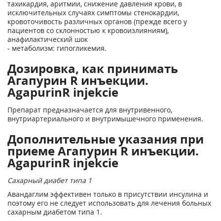
тахикардия, аритмии, снижение давления крови, в
исключительных случаях симптомы стенокардии,
кровоточивость различных органов (прежде всего у
пациентов со склонностью к кровоизлияниям),
анафилактический шок
- метаболизм: гипогликемия.
Дозировка, как принимать
Агапурин R инъекции.
AgapurinR injekcie
Препарат предназначается для внутривенного,
внутриартериального и внутримышечного применения.
Дополнительные указания при
приеме Агапурин R инъекции.
AgapurinR injekcie
Сахарный диабет типа 1
Авандаглим эффективен только в присутствии инсулина и
поэтому его не следует использовать для лечения больных
сахарным диабетом типа 1.