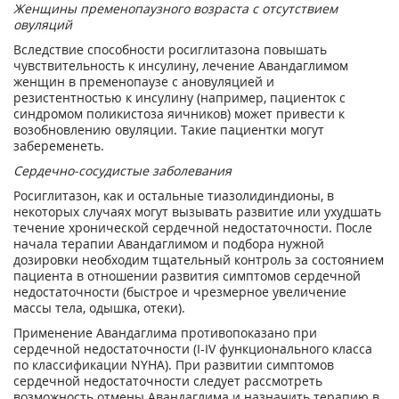
Женщины пременопаузного возраста с отсутствием
овуляций
Вследствие способности росиглитазона повышать
чувствительность к инсулину, лечение Авандаглимом
женщин в пременопаузе с ановуляцией и
резистентностью к инсулину (например, пациенток с
синдромом поликистоза яичников) может привести к
возобновлению овуляции. Такие пациентки могут
забеременеть.
Сердечно-сосудистые заболевания
Росиглитазон, как и остальные тиазолидиндионы, в
некоторых случаях могут вызывать развитие или ухудшать
течение хронической сердечной недостаточности. После
начала терапии Авандаглимом и подбора нужной
дозировки необходим тщательный контроль за состоянием
пациента в отношении развития симптомов сердечной
недостаточности (быстрое и чрезмерное увеличение
массы тела, одышка, отеки).
Применение Авандаглима противопоказано при
сердечной недостаточности (I-IV функционального класса
по классификации NYHA). При развитии симптомов
сердечной недостаточности следует рассмотреть
возможность отмены Авандаглима и назначить терапию в