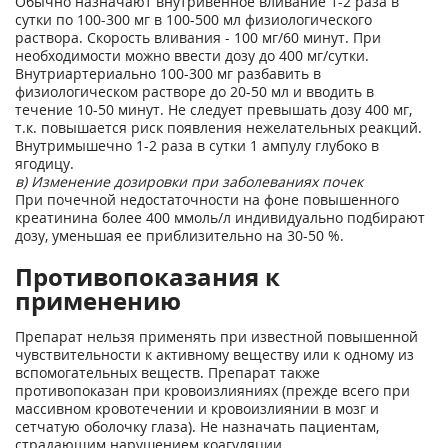
Обычно назначают внутривенное вливание 1-2 раза в
сутки по 100-300 мг в 100-500 мл физиологического
раствора. Скорость вливания - 100 мг/60 минут. При
необходимости можно ввести дозу до 400 мг/сутки.
Внутриартериально 100-300 мг разбавить в
физиологическом растворе до 20-50 мл и вводить в
течение 10-50 минут. Не следует превышать дозу 400 мг,
т.к. повышается риск появления нежелательных реакций.
Внутримышечно 1-2 раза в сутки 1 ампулу глубоко в
ягодицу.
в) Изменение дозировки при заболеваниях почек
При почечной недостаточности на фоне повышенного
креатинина более 400 ммоль/л индивидуально подбирают
дозу, уменьшая ее приблизительно на 30-50 %.
Противопоказания к
применению
Препарат нельзя применять при известной повышенной
чувствительности к активному веществу или к одному из
вспомогательных веществ. Препарат также
противопоказан при кровоизлияниях (прежде всего при
массивном кровотечении и кровоизлиянии в мозг и
сетчатую оболочку глаза). Не назначать пациентам,
страдающим нарушением коагуляции.