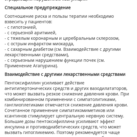
Специальное предупреждение
Соотношение риска и пользы терапии необходимо
взвесить у пациентов:
- с гипотонией,
- с серьезной аритмией,
- с тяжелым коронарным и церебральным склерозом,
- с острым инфарктом миокарда,
- с сахарным диабетом (см. Взаимодействие с другими
лекарственными средствами),
- с серьезным нарушением функции почек (см.
Применение Агапурина).
Взаимодействие с другими лекарственными средствами
Пентоксифиллин усиливает действие
антигипертонических средств и других вазодилататоров,
что может вызвать резкое снижение давления крови. При
комбинированном применении с симпатолитиками,
ганглиоплегиками отмечается снижение давления крови.
Сочетанное применение симпатикомиметиков или
ксантинов стимулирует центральную нервную систему.
Большие дозы пентоксифиллина усиливают эффект
инсулина и противодиабетических средств, что может
вызвать гипогликемию. Поэтому рекомендуется чаще