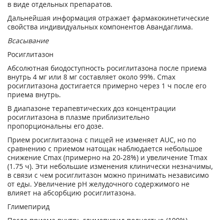
в виде отдельных препаратов.
Дальнейшая информация отражает фармакокинетические
свойства индивидуальных компонентов Авандаглима.
Всасывание
Росиглитазон
Абсолютная биодоступность росиглитазона после приема
внутрь 4 мг или 8 мг составляет около 99%. С
mах
росиглитазона достигается примерно через 1 ч после его
приема внутрь.
В диапазоне терапевтических доз концентрации
росиглитазона в плазме приблизительно
пропорциональны его дозе.
Прием росиглитазона с пищей не изменяет AUC, но по
сравнению с приемом натощак наблюдается небольшое
снижение C
max
(примерно на 20-28%) и увеличение Т
max
(1.75 ч). Эти небольшие изменения клинически незначимы,
в связи с чем росиглитазон можно принимать независимо
от еды. Увеличение рН желудочного содержимого не
влияет на абсорбцию росиглитазона.
Глимепирид