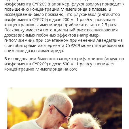
изофермента CYP2C9 (например, флуконазолом) приводит к
повышению концентрации глимепирида в плазме. В
исследовании было показано, что флуконазол (ингибитор
изофермента CYP2C9) в дозе 200 мг 1 раз/сут повышает
концентрацию глимепирида приблизительно в 2.5 раза.
Поскольку имеется потенциальный риск возникновения
дозозависимых побочных эффектов (например,
гипогликемии), при сочетанном применении Авандаглима
с ингибиторами изофермента CYP2C9 может потребоваться
снижение дозы глимепирида.
В исследовании было показано, что рифампицин (индуктор
изофермента CYP2C9) в дозе 600 мг 1 раз/сут понижает
концентрацию глимепирида на 65%.