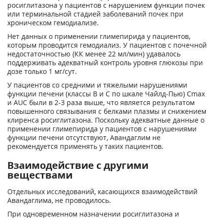
росиглитазона у пациентов с нарушением функции почек
или терминальной стадией заболеваний почек при
хроническом гемодиализе.
Нет данных о применении глимепирида у пациентов,
которым проводится гемодиализ. У пациентов с почечной
недостаточностью (КК менее 22 мл/мин) удавалось
поддерживать адекватный контроль уровня глюкозы при
дозе только 1 мг/сут.
У пациентов со средними и тяжелыми нарушениями
функции печени (классы В и С по шкале Чайлд-Пью) C
max
и AUC были в 2-3 раза выше, что является результатом
повышенного связывания с белками плазмы и снижением
клиренса росиглитазона. Поскольку адекватные данные о
применении глимепирида у пациентов с нарушениями
функции печени отсутствуют, Авандаглим не
рекомендуется применять у таких пациентов.
Взаимодействие с другими
веществами
Отдельных исследований, касающихся взаимодействий
Авандаглима, не проводилось.
При одновременном назначении росиглитазона и