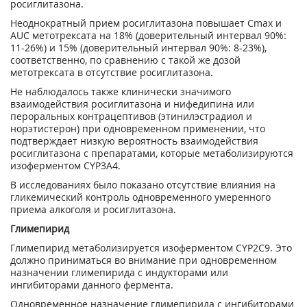
росиглитазона.
Неоднократный прием росиглитазона повышает С
mах
и
AUC метотрексата на 18% (доверительный интервал 90%:
11-26%) и 15% (доверительный интервал 90%: 8-23%),
соответственно, по сравнению с такой же дозой
метотрексата в отсутствие росиглитазона.
Не наблюдалось также клинически значимого
взаимодействия росиглитазона и нифедипина или
пероральных контрацептивов (этинилэстрадиол и
норэтистерон) при одновременном применении, что
подтверждает низкую вероятность взаимодействия
росиглитазона с препаратами, которые метаболизируются
изоферментом CYP3А4.
В исследованиях было показано отсутствие влияния на
гликемический контроль одновременного умеренного
приема алкоголя и росиглитазона.
Глимепирид
Глимепирид метаболизируется изоферментом CYP2C9. Это
должно приниматься во внимание при одновременном
назначении глимепирида с индукторами или
ингибиторами данного фермента.
Одновременное назначение глимепирида с ингибиторами