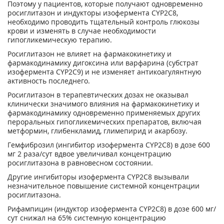
Поэтому у пациентов, которые получают одновременно
росиглитазон и индукторы изофермента CYP2C8,
необходимо проводить тщательный контроль глюкозы
крови и изменять в случае необходимости
гипогликемическую терапию.
Росиглитазон не влияет на фармакокинетику и
фармакодинамику дигоксина или варфарина (субстрат
изофермента CYP2С9) и не изменяет антикоагулянтную
активность последнего.
Росиглитазон в терапевтических дозах не оказывал
клинически значимого влияния на фармакокинетику и
фармакодинамику одновременно применяемых других
пероральных гипогликемических препаратов, включая
метформин, глибенкламид, глимепирид и акарбозу.
Гемфиброзил (ингибитор изофермента CYP2C8) в дозе 600
мг 2 раза/сут вдвое увеличивал концентрацию
росиглитазона в равновесном состоянии.
Другие ингибиторы изофермента CYP2C8 вызывали
незначительное повышение системной концентрации
росиглитазона.
Рифампицин (индуктор изофермента CYP2C8) в дозе 600 мг/
сут снижал на 65% системную концентрацию