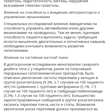
галактозы, недостаточность лактазы, нарушения
всасывания глюкозы-галактозы.
Влияние на способность к вождению автотранспорта и
управлению механизмами
Специальных исследований влияния Авандаглима на
способность управлять автомобилем и/или другими
механизмами не проводилось. Тем не менее, оценивая
способность пациента выполнять задачи, требующие
ясности мышления, двигательных и когнитивных навыков,
необходимо учитывать возможность развития
гипогликемии.
Влияние на состояние костной ткани
В долгосрочном исследовании монотерапии сахарного
диабета типа 2 у пациентов, ранее не получавших
пероральных гипогликемических препаратов, было
отмечено увеличение частоты переломов у женщин в
группе росиглитазона (9.3%; 2.7 случаев на 100 пациенто-
лет) по сравнению с группами метформина (5.1%; 1.5
случая на 100 пациенто-лет) и глибурида/глибенкламида
(3.5%; 1.3 случая на 100 пациенто-лет). Большинство
зарегистрированных сообщений в группе росиглитазона
касались перелома плеча, кисти и стопы. Возможное
увеличение риска переломов должно приниматься во