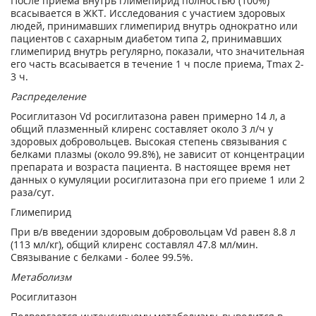
После приема внутрь глимепирид полностью (100%)
всасывается в ЖКТ. Исследования с участием здоровых
людей, принимавших глимепирид внутрь однократно или
пациентов с сахарным диабетом типа 2, принимавших
глимепирид внутрь регулярно, показали, что значительная
его часть всасывается в течение 1 ч после приема, Т
max
2-
3 ч.
Распределение
Росиглитазон Vd росиглитазона равен примерно 14 л, а
общий плазменный клиренс составляет около 3 л/ч у
здоровых добровольцев. Высокая степень связывания с
белками плазмы (около 99.8%), не зависит от концентрации
препарата и возраста пациента. В настоящее время нет
данных о кумуляции росиглитазона при его приеме 1 или 2
раза/сут.
Глимепирид
При в/в введении здоровым добровольцам Vd равен 8.8 л
(113 мл/кг), общий клиренс составлял 47.8 мл/мин.
Связывание с белками - более 99.5%.
Метаболизм
Росиглитазон