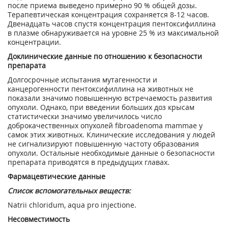
после приема выведено примерно 90 % общей дозы.
Терапевтическая концентрация сохраняется 8-12 часов.
Двенадцать часов спустя концентрация пентоксифиллина
в плазме обнаруживается на уровне 25 % из максимальной
концентрации.
Доклинические данные по отношению к безопасности
препарата
Долгосрочные испытания мутагенности и
канцерогенности пентоксифиллина на животных не
показали значимо повышенную встречаемость развития
опухоли. Однако, при введении больших доз крысам
статистически значимо увеличилось число
доброкачественных опухолей fibroadenoma mammae у
самок этих животных. Клинические исследования у людей
не сигнализируют повышенную частоту образования
опухоли. Остальные необходимые данные о безопасности
препарата приводятся в предыдущих главах.
Фармацевтические данные
Список вспомогательных веществ:
Natrii chloridum, aqua pro injectione.
Несовместимость