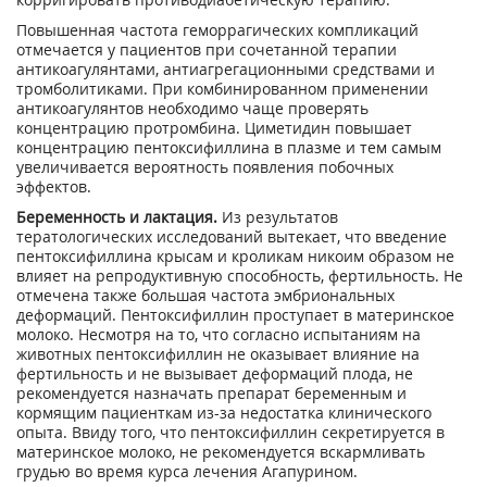
Повышенная частота геморрагических компликаций
отмечается у пациентов при сочетанной терапии
антикоагулянтами, антиагрегационными средствами и
тромболитиками. При комбинированном применении
антикоагулянтов необходимо чаще проверять
концентрацию протромбина. Циметидин повышает
концентрацию пентоксифиллина в плазме и тем самым
увеличивается вероятность появления побочных
эффектов.
Беременность и лактация.
Из результатов
тератологических исследований вытекает, что введение
пентоксифиллина крысам и кроликам никоим образом не
влияет на репродуктивную способность, фертильность. Не
отмечена также большая частота эмбриональных
деформаций. Пентоксифиллин проступает в материнское
молоко. Несмотря на то, что согласно испытаниям на
животных пентоксифиллин не оказывает влияние на
фертильность и не вызывает деформаций плода, не
рекомендуется назначать препарат беременным и
кормящим пациенткам из-за недостатка клинического
опыта. Ввиду того, что пентоксифиллин секретируется в
материнское молоко, не рекомендуется вскармливать
грудью во время курса лечения Агапурином.