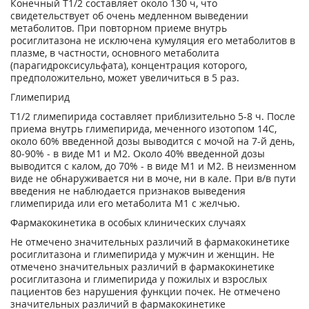
Конечный T
1/2
составляет около 130 ч, что
свидетельствует об очень медленном выведении
метаболитов. При повторном приеме внутрь
росиглитазона не исключена кумуляция его метаболитов в
плазме, в частности, основного метаболита
(парагидроксисульфата), концентрация которого,
предположительно, может увеличиться в 5 раз.
Глимепирид
T
1/2
глимепирида составляет приблизительно 5-8 ч. После
приема внутрь глимепирида, меченного изотопом 14С,
около 60% введенной дозы выводится с мочой на 7-й день,
80-90% - в виде M1 и М2. Около 40% введенной дозы
выводится с калом, до 70% - в виде M1 и М2. В неизменном
виде не обнаруживается ни в моче, ни в кале. При в/в пути
введения не наблюдается признаков выведения
глимепирида или его метаболита M1 с желчью.
Фармакокинетика в особых клинических случаях
Не отмечено значительных различий в фармакокинетике
росиглитазона и глимепирида у мужчин и женщин. Не
отмечено значительных различий в фармакокинетике
росиглитазона и глимепирида у пожилых и взрослых
пациентов без нарушения функции почек. Не отмечено
значительных различий в фармакокинетике