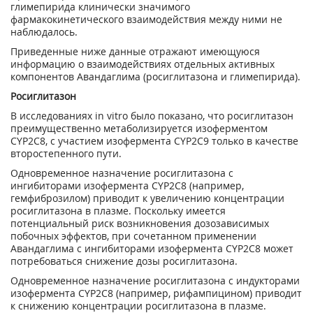
глимепирида клинически значимого
фармакокинетического взаимодействия между ними не
наблюдалось.
Приведенные ниже данные отражают имеющуюся
информацию о взаимодействиях отдельных активных
компонентов Авандаглима (росиглитазона и глимепирида).
Росиглитазон
В исследованиях in vitro было показано, что росиглитазон
преимущественно метаболизируется изоферментом
CYP2C8, с участием изофермента CYP2C9 только в качестве
второстепенного пути.
Одновременное назначение росиглитазона с
ингибиторами изофермента CYP2C8 (например,
гемфиброзилом) приводит к увеличению концентрации
росиглитазона в плазме. Поскольку имеется
потенциальный риск возникновения дозозависимых
побочных эффектов, при сочетанном применении
Авандаглима с ингибиторами изофермента CYP2C8 может
потребоваться снижение дозы росиглитазона.
Одновременное назначение росиглитазона с индукторами
изофермента CYP2C8 (например, рифампицином) приводит
к снижению концентрации росиглитазона в плазме.