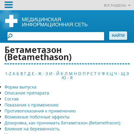
ВСЕ РАЗДЕЛЫ
МЕДИЦИНСКАЯ
ИНФОРМАЦИОННАЯ СЕТЬ
Бетаметазон
(Betamethason)
1-Z
А
Б
В
Г
Д
Е - Ж - З
И - Й
К
Л
М
Н
О
П
Р
С
Т
У
Ф
Х
Ц
Ч - Щ
Э
Ю - Я
Форма выпуска
Описание препарата
Состав
Показания к применению
Противопоказания к применению
Возможные побочные эффекты
Дозировка, как принимать Бетаметазон (Betamethason)
Влияние на беременность