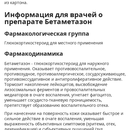
из картона.
Информация для врачей о
препарате Бетаметазон
Фармакологическая группа
Глюкокортикостероид для местного применения
Фармакодинамика
Бетаметазон - глюкокортикостероид для наружного
применения. Оказывает противовоспалительное,
противозудное, противоаллергическое, сосудосуживающее,
противоэкссудативное и антипролиферативное действие.
Тормозит накопление лейкоцитов, высвобождение
лизосомальных ферментов и провоспалительных
медиаторов в очаге воспаления, угнетает фагоцитоз,
уменьшает сосудисто-тканевую проницаемость,
препятствует образованию воспалительного отека.
При нанесении на поверхность кожи оказывает быстрое и
сильное действие в очаге воспаления, уменьшая
выраженность объективных симптомов (эритема, отек,
лихенификация) и субъективных ощущений (зуд,