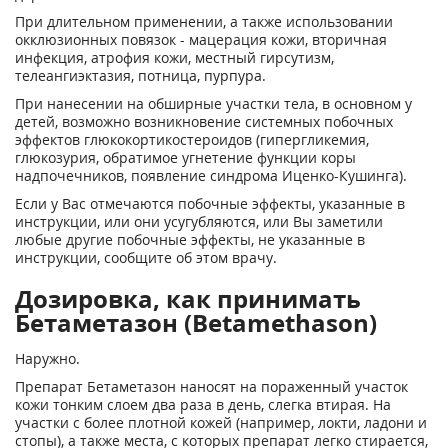
При длительном применении, а также использовании
окклюзионных повязок - мацерация кожи, вторичная
инфекция, атрофия кожи, местный гирсутизм,
телеангиэктазия, потница, пурпура.
При нанесении на обширные участки тела, в основном у
детей, возможно возникновение системных побочных
эффектов глюкокортикостероидов (гипергликемия,
глюкозурия, обратимое угнетение функции коры
надпочечников, появление синдрома Иценко-Кушинга).
Если у Вас отмечаются побочные эффекты, указанные в
инструкции, или они усугубляются, или Вы заметили
любые другие побочные эффекты, не указанные в
инструкции, сообщите об этом врачу.
Дозировка, как принимать
Бетаметазон (Betamethason)
Наружно.
Препарат Бетаметазон наносят на пораженный участок
кожи тонким слоем два раза в день, слегка втирая. На
участки с более плотной кожей (например, локти, ладони и
стопы), а также места, с которых препарат легко стирается,