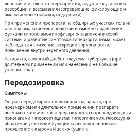
лечения и исключать мероприятия, ведущие к усилению
резорбции и всасывания (согревающие, фиксирующие и
окклюзионные повязки, подгузники).
При применении препарата на обширных участках тела и/
или под окклюзионной повязкой возможно подавление
функции гипоталамо-гипофизарно-надпочечниковой
системы и развитие симптомов гиперкортицизма, может
наблюдаться снижение экскреции гормона роста,
повышение внутричерепного давления.
Катаракта, сахарный диабет, глаукома, туберкулез (при
длительном применении или нанесении на большие
участки тела).
Передозировка
Симптомы
Острая передозировка маловероятна, однако, при
чрезмерном или длительном применении препарата
возможна хроническая передозировка, сопровождающаяся
признаками гиперкортицизма: гипергликемия, глюкозурия,
обратимое угнетение функции коры надпочечников,
проявление синдрома Иценко-Кушинга.