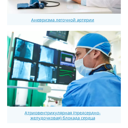
Аневризма легочной артерии
Атриовентрикулярная (предсердно-
желудочковая) блокада сердца