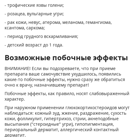
- трофические язвы голени;
- розацеа, вульгарные угри;
- рак кожи, невус, атерома, меланома, гемангиома,
ксантома, саркома;
- период грудного вскармливания;
- детский возраст до 1 года.
Возможные побочные эффекты
ВНИМАНИЕ! Если вы подозреваете, что при приеме
препарата ваше самочувствие ухудшилось, появились
какие-то побочные эффекты, нужно сразу же обратиться
очно к врачу, назначившему препарат!
Побочные эффекты, как правило, носят слабовыраженный
характер.
При наружном применении глюкокортикостероидов могут
наблюдаться: кожный зуд, жжение, раздражение, сухость
кожи, фолликулит, гипертрихоз, стрии, акнеподобные
высыпания ("стероидные" угри), гипопигментация,
периоральный дерматит, аллергический контактный
дерматит.