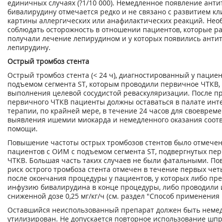
единичных случаях (?1/10 000). Немедленное появление анти
бивалирудину отмечается редко и не связано с развитием к
картины аллергических или анафилактических реакций. Нео
соблюдать осторожность в отношении пациентов, которые р
получали лечение лепирудином и у которых появились антит
лепирудину.
Острый тромбоз стента
Острый тромбоз стента (< 24 ч), диагностированный у пацие
подъемом сегмента ST, которым проводили первичное ЧТКВ,
выполнения целевой сосудистой реваскуляризации. После п
первичного ЧТКВ пациенты должны оставаться в палате инт
терапии, по крайней мере, в течение 24 часов для своеврем
выявления ишемии миокарда и немедленного оказания соот
помощи.
Повышение частоты острых тромбозов стентов было отмечен
пациентов с ОИМ с подъемом сегмента ST, подвергнутых пе
ЧТКВ. Большая часть таких случаев не были фатальными. 
риск острого тромбоза стента отмечен в течение первых чет
после окончания процедуры у пациентов, у которых либо пр
инфузию бивалирудина в конце процедуры, либо проводили
сниженной дозе 0,25 мг/кг/ч (см. раздел "Способ применения 
Оставшийся неиспользованный препарат должен быть неме
утилизирован. Не допускается повторное использование шпр