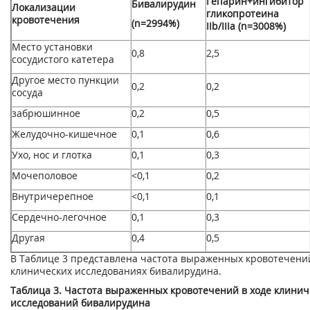
Гепарин+ингибитор
Бивалирудин
Локализации
гликопротеина
кровотечения
(n=2994%)
IIb/IIIа (n=3008%)
Место установки
0,8
2,5
сосудистого катетера
Другое место пункции
0,2
0,2
сосуда
забрюшинное
0,2
0,5
Желудочно-кишечное
0,1
0,6
Ухо, нос и глотка
0,1
0,3
Мочеполовое
<0,1
0,2
Внутричерепное
<0,1
0,1
Сердечно-легочное
0,1
0,3
Другая
0,4
0,5
В Таблице 3 представлена частота выраженных кровотечени
клинических исследованиях бивалирудина.
Таблица 3. Частота выраженных кровотечений в ходе клинич
исследований бивалирудина