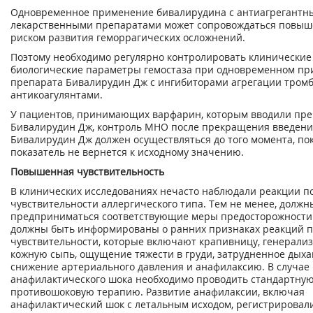
Одновременное применение бивалирудина с антиагрегантн
лекарственными препаратами может сопровождаться повы
риском развития геморрагических осложнений.
Поэтому необходимо регулярно контролировать клинические
биологические параметры гемостаза при одновременном п
препарата Бивалирудин Дж с ингибиторами агрегации тром
антикоагулянтами.
У пациентов, принимающих варфарин, которым вводили пре
Бивалирудин Дж, контроль МНО после прекращения введени
Бивалирудин Дж должен осуществляться до того момента, пок
показатель не вернется к исходному значению.
Повышенная чувствительность
В клинических исследованиях нечасто наблюдали реакции 
чувствительности аллергического типа. Тем не менее, должн
предприниматься соответствующие меры предосторожности
должны быть информированы о ранних признаках реакций
чувствительности, которые включают крапивницу, генерали
кожную сыпь, ощущение тяжести в груди, затрудненное дыха
снижение артериального давления и анафилаксию. В случае
анафилактического шока необходимо проводить стандартну
противошоковую терапию. Развитие анафилаксии, включая
анафилактический шок с летальным исходом, регистрировал