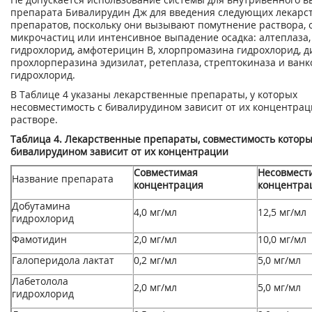
препарата Бивалирудин Дж для введения следующих лекарс
препаратов, поскольку они вызывают помутнение раствора, 
микрочастиц или интенсивное выпадение осадка: алтеплаза
гидрохлорид, амфотерицин В, хлорпромазина гидрохлорид, д
прохлорперазина эдизилат, ретеплаза, стрептокиназа и ван
гидрохлорид.
В Таблице 4 указаны лекарственные препараты, у которых
несовместимость с бивалирудином зависит от их концентрац
растворе.
Таблица 4. Лекарственные препараты, совместимость которы
бивалирудином зависит от их концентрации
Совместимая
Несовмест
Название препарата
концентрация
концентра
Добутамина
4,0 мг/мл
12,5 мг/мл
гидрохлорид
Фамотидин
2,0 мг/мл
10,0 мг/мл
Галоперидола лактат
0,2 мг/мл
5,0 мг/мл
Лабетолола
2,0 мг/мл
5,0 мг/мл
гидрохлорид