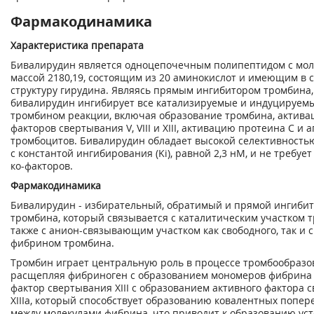
Фармакодинамика
Характеристика препарата
Бивалирудин является одноцепочечным полипептидом с мо
массой 2180,19, состоящим из 20 аминокислот и имеющим в 
структуру гирудина. Являясь прямым ингибитором тромбина,
бивалирудин ингибирует все катализируемые и индуцируем
тромбином реакции, включая образование тромбина, актив
факторов свертывания V, VIII и XIII, активацию протеина С и 
тромбоцитов. Бивалирудин обладает высокой селективность
с константой ингибирования (Ki), равной 2,3 нМ, и не требуе
ко-факторов.
Фармакодинамика
Бивалирудин - избирательный, обратимый и прямой ингиби
тромбина, который связывается с каталитическим участком т
также с анион-связывающим участком как свободного, так и с
фибрином тромбина.
Тромбин играет центральную роль в процессе тромбообразо
расщепляя фибриноген с образованием мономеров фибрина 
фактор свертывания XIII с образованием активного фактора 
ХIIIа, который способствует образованию ковалентных попер
между молекулами фибрина, что приводит к образованию ус