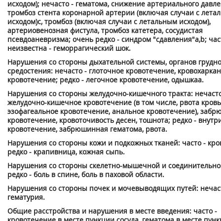
исходом); нечасто - гематома, снижение артериального давле
тромбоз стента коронарной артерии (включая случаи с лета
исходом)
c
, тромбоз (включая случаи с летальным исходом),
артериовенозная фистула, тромбоз катетера, сосудистая
псевдоаневризма; очень редко - синдром "сдавления"
а,
b
; ча
неизвестна - геморрагический шок.
Нарушения со стороны дыхательной системы, органов грудно
средостения: нечасто - глоточное кровотечение, кровохаркан
кровотечение; редко - легочное кровотечение, одышка
a
.
Нарушения со стороны желудочно-кишечного тракта: нечасто
желудочно-кишечное кровотечение (в том числе, рвота кровь
эзофагеальное кровотечение, анальное кровотечение), заб
кровотечение, кровоточивость десен, тошнота; редко - вну
кровотечение, забрюшинная гематома, рвота.
Нарушения со стороны кожи и подкожных тканей: часто - кро
редко - крапивница, кожная сыпь.
Нарушения со стороны скелетно-мышечной и соединительно
редко - боль в спине, боль в паховой области.
Нарушения со стороны почек и мочевыводящих путей: нечаст
гематурия.
Общие расстройства и нарушения в месте введения: часто -
кровотечение в месте пункции сосуда, гематома в месте пунк