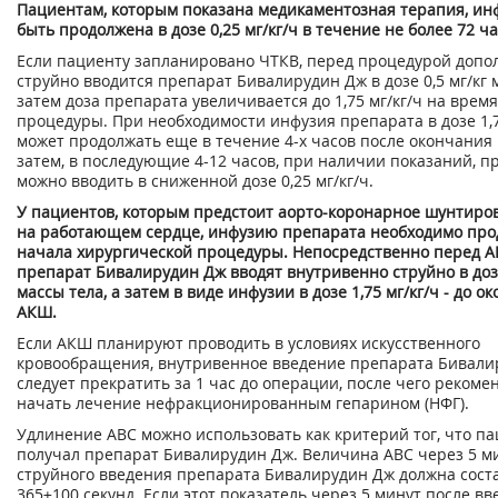
Пациентам, которым показана медикаментозная терапия, ин
быть продолжена в дозе 0,25 мг/кг/ч в течение не более 72 ча
Если пациенту запланировано ЧТКВ, перед процедурой допо
струйно вводится препарат Бивалирудин Дж в дозе 0,5 мг/кг 
затем доза препарата увеличивается до 1,75 мг/кг/ч на врем
процедуры. При необходимости инфузия препарата в дозе 1,7
может продолжать еще в течение 4-х часов после окончания 
затем, в последующие 4-12 часов, при наличии показаний, п
можно вводить в сниженной дозе 0,25 мг/кг/ч.
У пациентов, которым предстоит аорто-коронарное шунтиро
на работающем сердце, инфузию препарата необходимо про
начала хирургической процедуры. Непосредственно перед 
препарат Бивалирудин Дж вводят внутривенно струйно в дозе
массы тела, а затем в виде инфузии в дозе 1,75 мг/кг/ч - до о
АКШ.
Если АКШ планируют проводить в условиях искусственного
кровообращения, внутривенное введение препарата Бивали
следует прекратить за 1 час до операции, после чего рекоме
начать лечение нефракционированным гепарином (НФГ).
Удлинение АВС можно использовать как критерий тог, что п
получал препарат Бивалирудин Дж. Величина АВС через 5 м
струйного введения препарата Бивалирудин Дж должна сост
365±100 секунд. Если этот показатель через 5 минут после в