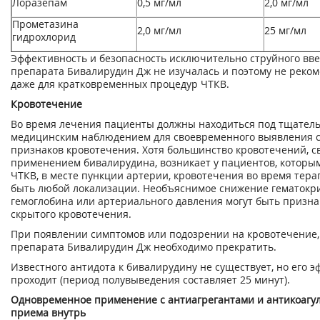
Лоразепам
0,5 мг/мл
2,0 мг/мл
Прометазина
2,0 мг/мл
25 мг/мл
гидрохлорид
Эффективность и безопасность исключительно струйного вв
препарата Бивалирудин Дж не изучалась и поэтому не реком
даже для кратковременных процедур ЧТКВ.
Кровотечение
Во время лечения пациенты должны находиться под тщател
медицинским наблюдением для своевременного выявления 
признаков кровотечения. Хотя большинство кровотечений, с
применением бивалирудина, возникает у пациентов, которы
ЧТКВ, в месте пункции артерии, кровотечения во время тера
быть любой локализации. Необъяснимое снижение гематокри
гемоглобина или артериального давления могут быть призн
скрытого кровотечения.
При появлении симптомов или подозрении на кровотечение,
препарата Бивалирудин Дж необходимо прекратить.
Известного антидота к бивалирудину не существует, но его э
проходит (период полувыведения составляет 25 минут).
Одновременное применение с антиагрегантами и антикоагу
приема внутрь