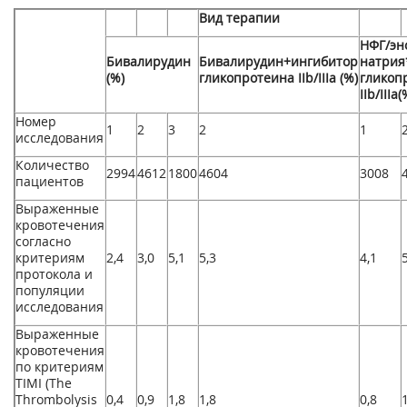
Вид терапии
НФГ/эн
Бивалирудин
Бивалирудин+ингибитор
натрия
(%)
гликопротеина IIb/IIIа (%)
гликоп
IIb/IIIа(
Номер
1
2
3
2
1
исследования
Количество
2994
4612
1800
4604
3008
пациентов
Выраженные
кровотечения
согласно
критериям
2,4
3,0
5,1
5,3
4,1
протокола и
популяции
исследования
Выраженные
кровотечения
по критериям
TIMI (The
Thrombolysis
0,4
0,9
1,8
1,8
0,8