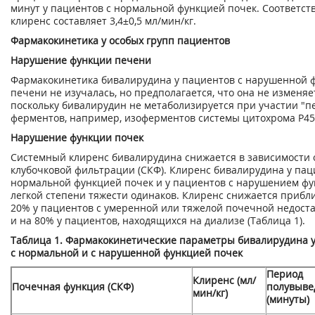
минут у пациентов с нормальной функцией почек. Соответс
клиренс составляет 3,4±0,5 мл/мин/кг.
Фармакокинетика у особых групп пациентов
Нарушение функции печени
Фармакокинетика бивалирудина у пациентов с нарушенной 
печени не изучалась, но предполагается, что она не изменяе
поскольку бивалирудин не метаболизируется при участии "
ферментов, например, изоферментов системы цитохрома Р45
Нарушение функции почек
Системный клиренс бивалирудина снижается в зависимости 
клубочковой фильтрации (СКФ). Клиренс бивалирудина у пац
нормальной функцией почек и у пациентов с нарушением фу
легкой степени тяжести одинаков. Клиренс снижается прибл
20% у пациентов с умеренной или тяжелой почечной недост
и на 80% у пациентов, находящихся на диализе (Таблица 1).
Таблица 1. Фармакокинетические параметры бивалирудина 
с нормальной и с нарушенной функцией почек
Период
Клиренс (мл/
Почечная функция (СКФ)
полувыве
мин/кг)
(минуты)