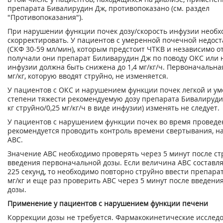
препарата Бивалирудин Дж, противопоказано (см. раздел
"Противопоказания").
При нарушении функции почек дозу/скорость инфузии необх
скорректировать. У пациентов с умеренной почечной недос
(СКФ 30-59 мл/мин), которым предстоит ЧТКВ и независимо от
получали они препарат Биливарудин Дж по поводу ОКС или н
инфузии должна быть снижена до 1,4 мг/кг/ч. Первоначальная
мг/кг, которую вводят струйно, не изменяется.
У пациентов с ОКС и нарушением функции почек легкой и у
степени тяжести рекомендуемую дозу препарата Бивалирудин
кг струйно/0,25 мг/кг/ч в виде инфузии) изменять не следует.
У пациентов с нарушением функции почек во время провед
рекомендуется проводить контроль времени свертывания, н
АВС.
Значение АВС необходимо проверять через 5 минут после ст
введения первоначальной дозы. Если величина АВС составл
225 секунд, то необходимо повторно струйно ввести препарат 
мг/кг и еще раз проверить АВС через 5 минут после введени
дозы.
Применение у пациентов с нарушением функции печени
Коррекции дозы не требуется. Фармакокинетические исслед