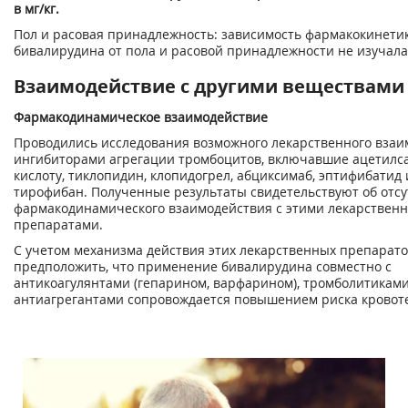
в мг/кг.
Пол и расовая принадлежность: зависимость фармакокинети
бивалирудина от пола и расовой принадлежности не изучала
Взаимодействие с другими веществами
Фармакодинамическое взаимодействие
Проводились исследования возможного лекарственного взаи
ингибиторами агрегации тромбоцитов, включавшие ацетил
кислоту, тиклопидин, клопидогрел, абциксимаб, эптифибатид 
тирофибан. Полученные результаты свидетельствуют об отсу
фармакодинамического взаимодействия с этими лекарствен
препаратами.
С учетом механизма действия этих лекарственных препарато
предположить, что применение бивалирудина совместно с
антикоагулянтами (гепарином, варфарином), тромболитикам
антиагрегантами сопровождается повышением риска кровот