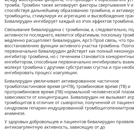
тромба. Тромбин также активирует факторы свертывания V и V
способствуя дальнейшему образованию тромбина, и активир
тромбоциты, стимулируя их агрегацию и высвобождение гран
Бивалирудин ингибирует каждый из этих эффектов тромбина
Связывание бивалирудина с тромбином, а, следовательно, п
активности последнего, является обратимым, поскольку тром
медленно расщепляет бивалирудин, Арr3-Про4 связь, что пр
восстановлению функции активного участка тромбина. Поэто
первоначально бивалирудин действует как полный неконку
ингибитор тромбина, но с течением становится конкурентны
ингибитором, способным первоначально ингибировать взаи
молекул тромбина с другими субстратами сгустка и при необ
ингибировать процесс коагуляции.
Бивалирудин увеличивает активированное частичное
тромбопластиновое время (аЧТВ), тромбиновое время (ТВ) и
протромбиновое время (ПВ) нормальной человеческой плазмы 
зависимости от концентрации. Бивалирудин не вызывает аг
тромбоцитов в отличие от сыворотки, полученной от пациент
синдромом гепарин-индуцированной тромбоцитопении/тром
анамнезе.
У здоровых добровольцев и пациентов бивалирудин проявля
антикоагулянтную активность, зависящую от до