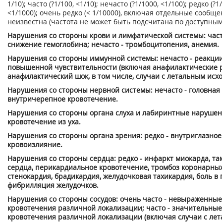
1/10); часто (?1/100, <1/10); нечасто (?1/1000, <1/100); редко (?1
<1/1000); очень редко (< 1/10000), включая отдельные сообще
неизвестна (частота не может быть подсчитана по доступны
Нарушения со стороны крови и лимфатической системы: част
снижение гемоглобина; нечасто - тромбоцитопения, анемия.
Нарушения со стороны иммунной системы: нечасто - реакци
повышенной чувствительности (включая анафилактические 
анафилактический шок, в том числе, случаи с летальным исхо
Нарушения со стороны нервной системы: нечасто - головная б
внутричерепное кровотечение.
Нарушения со стороны органа слуха и лабиринтные нарушени
кровотечение из уха.
Нарушения со стороны органа зрения: редко - внутриглазное
кровоизлияние.
Нарушения со стороны сердца: редко - инфаркт миокарда, т
сердца, перикардиальное кровотечение, тромбоз коронарных
стенокардия, брадикардия, желудочковая тахикардия, боль в 
фибрилляция желудочков.
Нарушения со стороны сосудов: очень часто - невыраженные
кровотечения различной локализации; часто - значительные
кровотечения различной локализации (включая случаи с ле