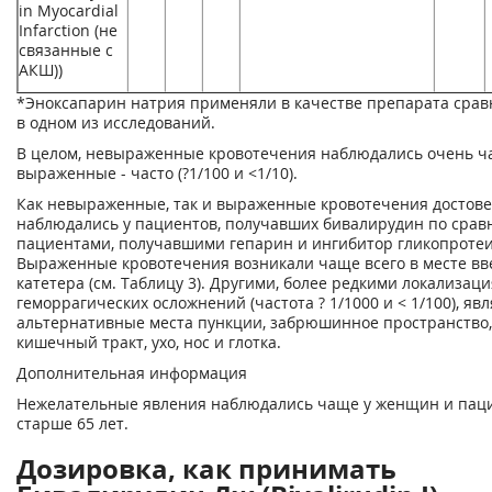
in Myocardial
Infarction (не
связанные с
АКШ))
*Эноксапарин натрия применяли в качестве препарата срав
в одном из исследований.
В целом, невыраженные кровотечения наблюдались очень част
выраженные - часто (?1/100 и <1/10).
Как невыраженные, так и выраженные кровотечения достов
наблюдались у пациентов, получавших бивалирудин по срав
пациентами, получавшими гепарин и ингибитор гликопротеина
Выраженные кровотечения возникали чаще всего в месте вв
катетера (см. Таблицу 3). Другими, более редкими локализац
геморрагических осложнений (частота ? 1/1000 и < 1/100), яв
альтернативные места пункции, забрюшинное пространство,
кишечный тракт, ухо, нос и глотка.
Дополнительная информация
Нежелательные явления наблюдались чаще у женщин и пац
старше 65 лет.
Дозировка, как принимать