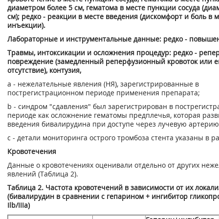
диаметром более 5 см, гематома в месте пункции сосуда (диа
см); редко - реакции в месте введения (дискомфорт и боль в 
инъекции).
Лабораторные и инструментальные данные: редко - повыше
Травмы, интоксикации и осложнения процедур: редко - репе
повреждение (замедленный реперфузионный кровоток или е
отсутствие), контузия,
а - нежелательные явления (НЯ), зарегистрированные в
пострегистрационном периоде применения препарата;
b - синдром "сдавления" был зарегистрирован в пострегист
периоде как осложнение гематомы предплечья, которая разв
введения бивалирудина при доступе через лучевую артерию
с - детали мониторинга острого тромбоза стента указаны в р
Кровотечения
Данные о кровотечениях оценивали отдельно от других неж
явлений (Таблица 2).
Таблица 2. Частота кровотечений в зависимости от их локал
(бивалирудин в сравнении с гепарином + ингибитор гликопр
Ilb/IIIa)