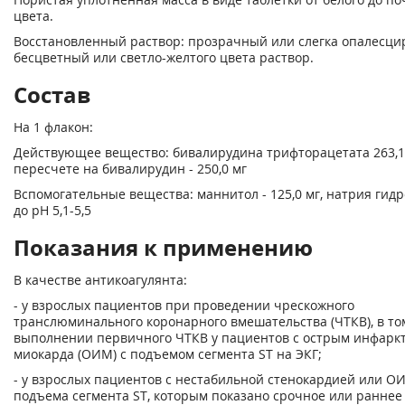
цвета.
Восстановленный раствор: прозрачный или слегка опалесц
бесцветный или светло-желтого цвета раствор.
Состав
На 1 флакон:
Действующее вещество: бивалирудина трифторацетата 263,1
пересчете на бивалирудин - 250,0 мг
Вспомогательные вещества: маннитол - 125,0 мг, натрия гидро
до pH 5,1-5,5
Показания к применению
В качестве антикоагулянта:
- у взрослых пациентов при проведении чрескожного
транслюминального коронарного вмешательства (ЧТКВ), в то
выполнении первичного ЧТКВ у пациентов с острым инфарк
миокарда (ОИМ) с подъемом сегмента ST на ЭКГ;
- у взрослых пациентов с нестабильной стенокардией или О
подъема сегмента ST, которым показано срочное или раннее