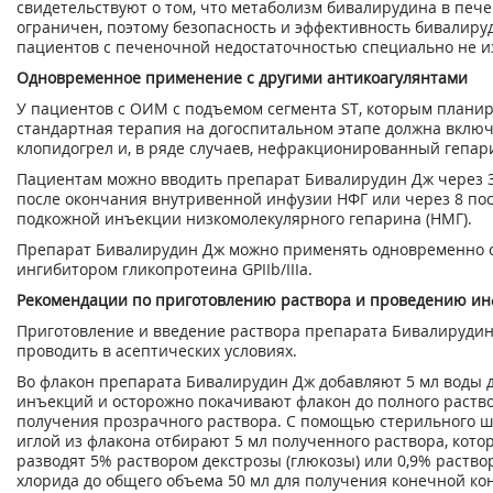
свидетельствуют о том, что метаболизм бивалирудина в печ
ограничен, поэтому безопасность и эффективность бивалиру
пациентов с печеночной недостаточностью специально не и
Одновременное применение с другими антикоагулянтами
У пациентов с ОИМ с подъемом сегмента ST, которым планир
стандартная терапия на догоспитальном этапе должна вклю
клопидогрел и, в ряде случаев, нефракционированный гепари
Пациентам можно вводить препарат Бивалирудин Дж через 
после окончания внутривенной инфузии НФГ или через 8 по
подкожной инъекции низкомолекулярного гепарина (НМГ).
Препарат Бивалирудин Дж можно применять одновременно 
ингибитором гликопротеина GPIIb/IIIa.
Рекомендации по приготовлению раствора и проведению ин
Приготовление и введение раствора препарата Бивалирудин
проводить в асептических условиях.
Во флакон препарата Бивалирудин Дж добавляют 5 мл воды 
инъекций и осторожно покачивают флакон до полного раств
получения прозрачного раствора. С помощью стерильного ш
иглой из флакона отбирают 5 мл полученного раствора, кото
разводят 5% раствором декстрозы (глюкозы) или 0,9% раств
хлорида до общего объема 50 мл для получения конечной к