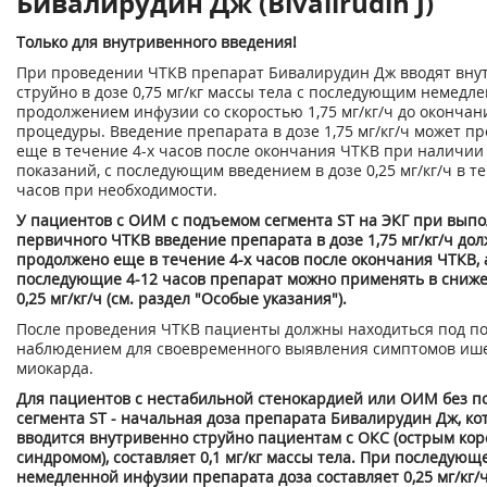
Бивалирудин Дж (Bivalirudin ­J)
Только для внутривенного введения!
При проведении ЧТКВ препарат Бивалирудин Дж вводят вну
струйно в дозе 0,75 мг/кг массы тела с последующим немедл
продолжением инфузии со скоростью 1,75 мг/кг/ч до окончан
процедуры. Введение препарата в дозе 1,75 мг/кг/ч может п
еще в течение 4-х часов после окончания ЧТКВ при наличии
показаний, с последующим введением в дозе 0,25 мг/кг/ч в т
часов при необходимости.
У пациентов с ОИМ с подъемом сегмента ST на ЭКГ при вып
первичного ЧТКВ введение препарата в дозе 1,75 мг/кг/ч до
продолжено еще в течение 4-х часов после окончания ЧТКВ, 
последующие 4-12 часов препарат можно применять в сниж
0,25 мг/кг/ч (см. раздел "Особые указания").
После проведения ЧТКВ пациенты должны находиться под п
наблюдением для своевременного выявления симптомов иш
миокарда.
Для пациентов с нестабильной стенокардией или ОИМ без п
сегмента ST - начальная доза препарата Бивалирудин Дж, ко
вводится внутривенно струйно пациентам с ОКС (острым ко
синдромом), составляет 0,1 мг/кг массы тела. При последующ
немедленной инфузии препарата доза составляет 0,25 мг/кг/ч