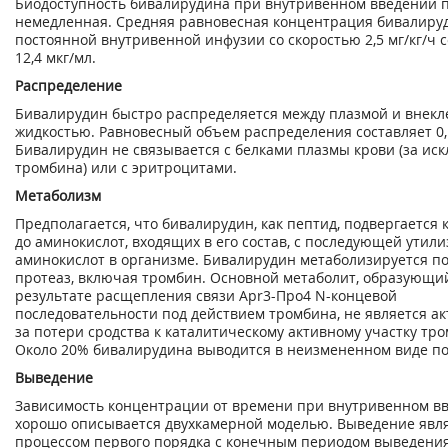
Биодоступность бивалирудина при внутривенном введении 
немедленная. Средняя равновесная концентрация бивалиру
постоянной внутривенной инфузии со скоростью 2,5 мг/кг/ч 
12,4 мкг/мл.
Распределение
Бивалирудин быстро распределяется между плазмой и внекл
жидкостью. Равновесный объем распределения составляет 0,1
Бивалирудин не связывается с белками плазмы крови (за и
тромбина) или с эритроцитами.
Метаболизм
Предполагается, что бивалирудин, как пептид, подвергается 
до аминокислот, входящих в его состав, с последующей утил
аминокислот в организме. Бивалирудин метаболизируется п
протеаз, включая тромбин. Основной метаболит, образующи
результате расщепления связи Арr3-Про4 N-концевой
последовательности под действием тромбина, не является а
за потери сродства к каталитическому активному участку тр
Около 20% бивалирудина выводится в неизмененном виде п
Выведение
Зависимость концентрации от времени при внутривенном в
хорошо описывается двухкамерной моделью. Выведение явл
процессом первого порядка с конечным периодом выведения