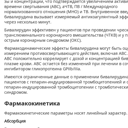
зы и концентрации, что подтверждается увеличением актив
времени свертывания (АВС), аЧТВ, ПВ / Международного
нормализованного отношения (МНО) и ТВ. Внутривенное вве
бивалирудина вызывает измеряемый антикоагулянтный эффе
через несколько минут.
Бивалирудин эффективен у пациентов при проведении чрес
транслюминального коронарного вмешательства (ЧТКВ) и у п
острым коронарным синдромом (ОКС).
Фармакодинамические эффекты бивалирудина могут быть о
измерением противосвертывающего действия, включая АВС.
АВС положительно коррелирует с дозой и концентрацией би
плазме крови. АВС остается без изменений при лечении в со
ингибитором гликопротеина GPIIb/IIIa.
Имеются ограниченные данные о применении бивалирудина
пациентов с гепарин-индуцированной тромбоцитопенией и
гепарин-индуцированной тромбоцитопении с тромботическ
синдромом.
Фармакокинетика
Фармакокинетические параметры носят линейный характер.
Абсорбция