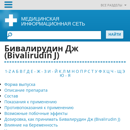
ВСЕ РАЗДЕЛЫ
МЕДИЦИНСКАЯ
ИНФОРМАЦИОННАЯ СЕТЬ
Бивалирудин Дж
(Bivalirudin ­J)
1-Z
А
Б
В
Г
Д
Е - Ж - З
И - Й
К
Л
М
Н
О
П
Р
С
Т
У
Ф
Х
Ц
Ч - Щ
Э
Ю - Я
Форма выпуска
Описание препарата
Состав
Показания к применению
Противопоказания к применению
Возможные побочные эффекты
Дозировка, как принимать Бивалирудин Дж (Bivalirudin ­J)
Влияние на беременность