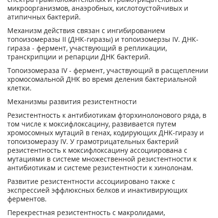
микроорганизмов, анаэробных, кислотоустойчивых и
атипичных бактерий.
Механизм действия связан с ингибированием
топоизомеразы II (ДНК-гиразы) и топоизомерзы IV. ДНК-
гираза - фермент, участвующий в репликации,
транскрипции и репарции ДНК бактерий.
Топоизомераза IV - фермент, участвующий в расщеплении
хромосомальной ДНК во время деления бактериальной
клетки.
Механизмы развития резистентности
Резистентность к антибиотикам фторхинолонового ряда, в
том числе к моксифлоксацину, развивается путем
хромосомных мутаций в генах, кодирующих ДНК-гиразу и
топоизомеразу IV. У грамотрицательных бактерий
резистентность к моксифлоксацину ассоциирована с
мутациями в системе множественной резистентности к
антибиотикам и системе резистентности к хинолонам.
Развитие резистентности ассоциировано также с
экспрессией эффлюксных белков и инактивирующих
ферментов.
Перекрестная резистентность с макролидами,