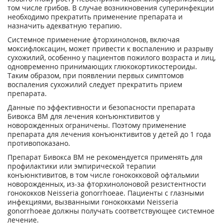
том числе грибов. В случае возникновения суперинфекции
необходимо прекратить применение препарата и
назначить адекватную терапию.
Системное применение фторхинолонов, включая
моксифлоксацин, может привести к воспалению и разрыву
сухожилий, особенно у пациентов пожилого возраста и лиц,
одновременно принимающих глюкокортикостероиды.
Таким образом, при появлении первых симптомов
воспаления сухожилий следует прекратить прием
препарата.
Данные по эффективности и безопасности препарата
Бивокса ВМ для лечения конъюнктивитов у
новорожденных ограничены. Поэтому применение
препарата для лечения конъюнктивитов у детей до 1 года
противопоказано.
Препарат Бивокса ВМ не рекомендуется применять для
профилактики или эмпирической терапии
конъюнктивитов, в том числе гонококковой офтальмии
новорожденных, из-за фторхинолоновой резистентности
гонококков Neisseria gonorrhoeae. Пациенты с глазными
инфекциями, вызванными гонококками Neisseria
gonorrhoeae должны получать соответствующее системное
лечение.