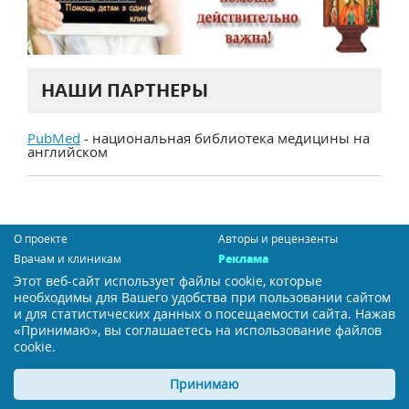
НАШИ ПАРТНЕРЫ
PubMed
- национальная библиотека медицины на
английском
О проекте
Авторы и рецензенты
Врачам и клиникам
Реклама
Контакты
Карта сайта
Этот веб-сайт использует файлы cookie, которые
необходимы для Вашего удобства при пользовании сайтом
Сообщить об ошибке
и для статистических данных о посещаемости сайта. Нажав
«Принимаю», вы соглашаетесь на использование файлов
Политика конфиденциальности
cookie.
Пользовательское соглашение
Принимаю
Бесплатная подписка
Мы в социальных сетях: