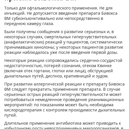
Только для офтальмологического применения. Не для
инъекций. Не допускается введение препарата Бивокса
ВМ субконъюнктивально или непосредственно в
переднюю камеру глаза.
Были получены сообщения о развитии серьезных и, в
некоторых случаях, смертельных гиперчувствительных
(анафилактических) реакций у пациентов, систематически
принимавших хинолоны; у некоторых пациентов развитие
реакции наблюдалось уже после введения первой дозы.
Некоторые реакции сопровождались сердечно-сосудистой
недостаточностью, потерей сознания, отеком Квинке
(включая отек гортани, глотки или лица), обструкцией
дыхательных путей, диспноэ, крапивницей и зудом.
При развитии аллергической реакции к препарату Бивокса
ВМ следует прекратить применение препарата. В случае
серьезных острых реакций гиперчувствительности может
потребоваться немедленное проведение реанимационных
мероприятий: по показаниям может быть необходима
кислородотерапия с контролем проходимости дыхательных
путей.
Длительное применение антибиотика может приводить к
избыточному росту невосприимчивых микроорганизмов, в