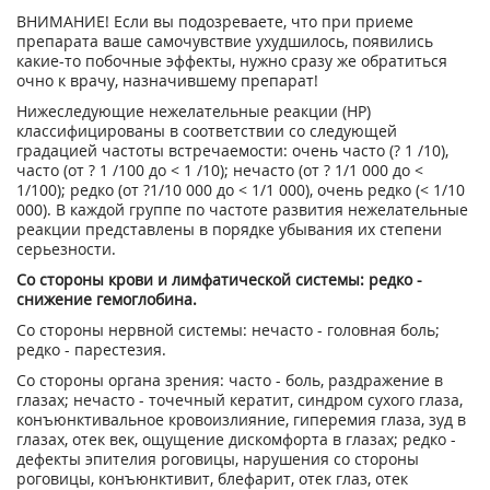
ВНИМАНИЕ! Если вы подозреваете, что при приеме
препарата ваше самочувствие ухудшилось, появились
какие-то побочные эффекты, нужно сразу же обратиться
очно к врачу, назначившему препарат!
Нижеследующие нежелательные реакции (HP)
классифицированы в соответствии со следующей
градацией частоты встречаемости: очень часто (? 1 /10),
часто (от ? 1 /100 до < 1 /10); нечасто (от ? 1/1 000 до <
1/100); редко (от ?1/10 000 до < 1/1 000), очень редко (< 1/10
000). В каждой группе по частоте развития нежелательные
реакции представлены в порядке убывания их степени
серьезности.
Со стороны крови и лимфатической системы: редко -
снижение гемоглобина.
Со стороны нервной системы: нечасто - головная боль;
редко - парестезия.
Со стороны органа зрения: часто - боль, раздражение в
глазах; нечасто - точечный кератит, синдром сухого глаза,
конъюнктивальное кровоизлияние, гиперемия глаза, зуд в
глазах, отек век, ощущение дискомфорта в глазах; редко -
дефекты эпителия роговицы, нарушения со стороны
роговицы, конъюнктивит, блефарит, отек глаз, отек