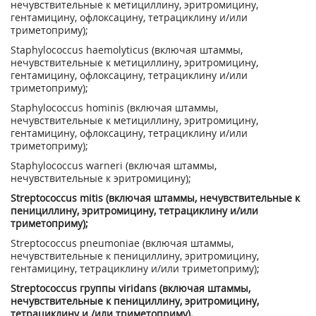
нечувствительные к метициллину, эритромицину,
гентамицину, офлоксацину, тетрациклину и/или
триметоприму);
Staphylococcus haemolyticus (включая штаммы,
нечувствительные к метициллину, эритромицину,
гентамицину, офлоксацину, тетрациклину и/или
триметоприму);
Staphylococcus hominis (включая штаммы,
нечувствительные к метициллину, эритромицину,
гентамицину, офлоксацину, тетрациклину и/или
триметоприму);
Staphylococcus warneri (включая штаммы,
нечувствительные к эритромицину);
Streptococcus mitis (включая штаммы, нечувствительные к
пенициллину, эритромицину, тетрациклину и/или
триметоприму);
Streptococcus pneumoniae (включая штаммы,
нечувствительные к пенициллину, эритромицину,
гентамицину, тетрациклину и/или триметоприму);
Streptococcus группы viridans (включая штаммы,
нечувствительные к пенициллину, эритромицину,
тетрациклину и /или триметоприму).