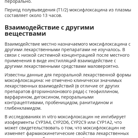
перорально.
Период полувыведения (Т
1
/
2
) моксифлоксацина из плазмы
составляет около 13 часов.
Взаимодействие с другими
веществами
Взаимодействие местно назначаемого моксифлоксацина с
другими лекарственными препаратами не изучалось. В
связи с низкой системной концентрацией после местного
применения в виде инстилляций взаимодействие с
другими лекарственными средствами маловероятно.
Известны данные для пероральной лекарственной формы
моксифлоксацина: не отмечено клинически значимых
лекарственных взаимодействий (в отличие от других
препаратов фторхинолонового ряда) с теофиллином,
варфарином, дигоксином, пероральными
контрацептивами, пробеницидом, ранитидином и
глибенкламидом.
В исследованиях in vitro моксифлоксацин не ингибирует
изоферменты CYP3A4, CYP2D6, CYP2C9 или CYP1A2, что
может свидетельствовать о том, что моксифлоксацин не
изменяет фармакокинетические свойства лекарственных