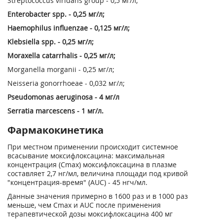
Streptococcus viridans group - 0,5 мг/л;
Enterobacter spp. - 0,25 мг/л;
Haemophilus influenzae - 0,125 мг/л;
Klebsiella spp. - 0,25 мг/л;
Moraxella catarrhalis - 0,25 мг/л;
Morganella morganii - 0,25 мг/л;
Neisseria gonorrhoeae - 0,032 мг/л;
Pseudomonas aeruginosa - 4 мг/л
Serratia marcescens - 1 мг/л.
Фармакокинетика
При местном применении происходит системное
всасывание моксифлоксацина: максимальная
концентрация (С
m
ах
) моксифлоксацина в плазме
составляет 2,7 нг/мл, величина площади под кривой
"концентрация-время" (AUC) - 45 нгч/мл.
Данные значения примерно в 1600 раз и в 1000 раз
меньше, чем С
m
ах
и AUC после применения
терапевтической дозы моксифлоксацина 400 мг