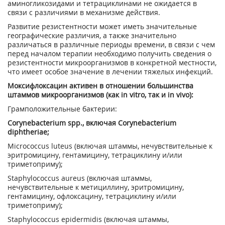
аминогликозидами и тетрациклинами не ожидается в
связи с различиями в механизме действия.
Развитие резистентности может иметь значительные
географические различия, а также значительно
различаться в различные периоды времени, в связи с чем
перед началом терапии необходимо получить сведения о
резистентности микроорганизмов в конкретной местности,
что имеет особое значение в лечении тяжелых инфекций.
Моксифлоксацин активен в отношении большинства
штаммов микроорганизмов (как in vitro, так и in vivo):
Грамположительные бактерии:
Corynebacterium spp., включая Corynebacterium
diphtheriae;
Micrococcus luteus (включая штаммы, нечувствительные к
эритромицину, гентамицину, тетрациклину и/или
триметоприму);
Staphylococcus aureus (включая штаммы,
нечувствительные к метициллину, эритромицину,
гентамицину, офлоксацину, тетрациклину и/или
триметоприму);
Staphylococcus epidermidis (включая штаммы,