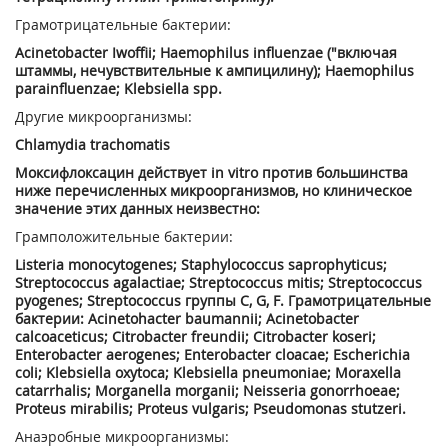
Грамотрицательные бактерии:
Acinetobacter Iwoffii; Haemophilus influenzae ("включая
штаммы, нечувствительные к ампицилину); Haemophilus
parainfluenzae; Klebsiella spp.
Другие микроорганизмы:
Chlamydia trachomatis
Моксифлоксацин действует in vitro против большинства
ниже перечисленных микроорганизмов, но клиническое
значение этих данных неизвестно:
Грамположительные бактерии:
Listeria monocytogenes; Staphylococcus saprophyticus;
Streptococcus agalactiae; Streptococcus mitis; Streptococcus
pyogenes; Streptococcus группы C, G, F. Грамотрицательные
бактерии: Acinetohacter baumannii; Acinetobacter
calcoaceticus; Citrobacter freundii; Citrobacter koseri;
Enterobacter aerogenes; Enterobacter cloacae; Escherichia
coli; Klebsiella oxytoca; Klebsiella pneumoniae; Moraxella
catarrhalis; Morganella morganii; Neisseria gonorrhoeae;
Proteus mirabilis; Proteus vulgaris; Pseudomonas stutzeri.
Анаэробные микроорганизмы: