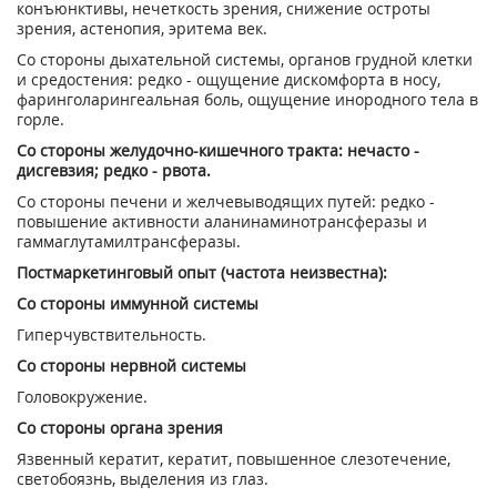
конъюнктивы, нечеткость зрения, снижение остроты
зрения, астенопия, эритема век.
Со стороны дыхательной системы, органов грудной клетки
и средостения: редко - ощущение дискомфорта в носу,
фаринголарингеальная боль, ощущение инородного тела в
горле.
Со стороны желудочно-кишечного тракта: нечасто -
дисгевзия; редко - рвота.
Со стороны печени и желчевыводящих путей: редко -
повышение активности аланинаминотрансферазы и
гаммаглутамилтрансферазы.
Постмаркетинговый опыт (частота неизвестна):
Со стороны иммунной системы
Гиперчувствительность.
Со стороны нервной системы
Головокружение.
Со стороны органа зрения
Язвенный кератит, кератит, повышенное слезотечение,
светобоязнь, выделения из глаз.