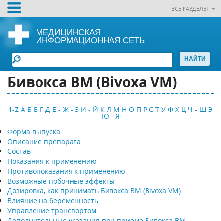
ВСЕ РАЗДЕЛЫ
МЕДИЦИНСКАЯ
ИНФОРМАЦИОННАЯ СЕТЬ
Бивокса ВМ (Bivoxa VM)
1-Z
А
Б
В
Г
Д
Е - Ж - З
И - Й
К
Л
М
Н
О
П
Р
С
Т
У
Ф
Х
Ц
Ч - Щ
Э
Ю - Я
Форма выпуска
Описание препарата
Состав
Показания к применению
Противопоказания к применению
Возможные побочные эффекты
Дозировка, как принимать Бивокса ВМ (Bivoxa VM)
Влияние на беременность
Управление транспортом
Дополнительные указания при приеме Бивокса ВМ