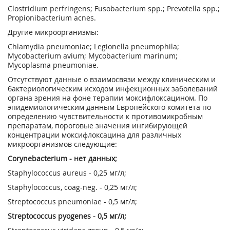
Clostridium perfringens; Fusobacterium spp.; Prevotella spp.;
Propionibacterium acnes.
Другие микроорганизмы:
Chlamydia pneumoniae; Legionella pneumophila;
Mycobacterium avium; Mycobacterium marinum;
Mycoplasma pneumoniae.
Отсутствуют данные о взаимосвязи между клиническим и
бактериологическим исходом инфекционных заболеваний
органа зрения на фоне терапии моксифлоксацином. По
эпидемиологическим данным Европейского комитета по
определению чувствительности к противомикробным
препаратам, пороговые значения ингибирующей
концентрации моксифлоксацина для различных
микроорганизмов следующие:
Corynebacterium - нет данных;
Staphylococcus aureus - 0,25 мг/л;
Staphylococcus, coag-neg. - 0,25 мг/л;
Streptococcus pneumoniae - 0,5 мг/л;
Streptococcus pyogenes - 0,5 мг/л;