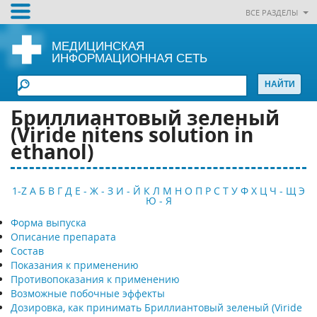
ВСЕ РАЗДЕЛЫ
МЕДИЦИНСКАЯ
ИНФОРМАЦИОННАЯ СЕТЬ
Бриллиантовый зеленый
(Viride nitens solution in
ethanol)
1-Z
А
Б
В
Г
Д
Е - Ж - З
И - Й
К
Л
М
Н
О
П
Р
С
Т
У
Ф
Х
Ц
Ч - Щ
Э
Ю - Я
Форма выпуска
Описание препарата
Состав
Показания к применению
Противопоказания к применению
Возможные побочные эффекты
Дозировка, как принимать Бриллиантовый зеленый (Viride