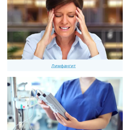
Лимфангит