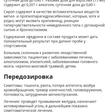
суточная доза до 0,40 г. Разовая доза для взрослых (15 мл)
содержит до 0,207 г алкоголя, суточная доза до 0,60 г.
Сироп содержит в качестве вспомогательных веществ
метил- и пропилпарагидроксибензоат, которые, хотя и
редко, могут вызвать крапивницу, реакции
гиперчувствительности немедленного типа с уртикарной
сыпью и бронхоспазмом.
Содержание эфедрина в составе продукта может дать
положительный результат при допинг-пробе у
спортсменов.
Больным, склонным к развитию лекарственной
зависимости; пациентам с заболеваниями печени,
алкоголизмом, эпилепсией, заболеваниями головного
мозга, черепно-мозговой травмой; детям.
Передозировка
Симптомы: тошнота, рвота, потеря аппетита, возбуа
кровообращения, тремор конечностей, головокружение,
потливость, затруднение мочеиспускания.
Лечение: проводят промывание желудка, назначают
активированный уголь, в дальнейшем показано
симптоматическое лечение.