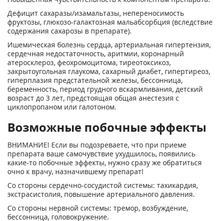
Дефицит сахаразы/изамальтазы, непереносимость
фруктозы, глюкозо-галактозная мальабсорбция (вследствие
содержания сахарозы в препарате).
Ишемическая болезнь сердца, артериальная гипертензия,
сердечная недостаточность, аритмии, коронарный
атеросклероз, феохромоцитома, тиреотоксикоз,
закрытоугольная глаукома, сахарный диабет, гипертиреоз,
гиперплазия предстательной железы, бессонница,
беременность, период грудного вскармливания, детский
возраст до 3 лет, предстоящая общая анестезия с
циклопропаном или галотоном.
Возможные побочные эффекты
ВНИМАНИЕ! Если вы подозреваете, что при приеме
препарата ваше самочувствие ухудшилось, появились
какие-то побочные эффекты, нужно сразу же обратиться
очно к врачу, назначившему препарат!
Со стороны сердечно-сосудистой системы: тахикардия,
экстрасистолия, повышение артериального давления.
Со стороны нервной системы: тремор, возбуждение,
бессонница, головокружение.