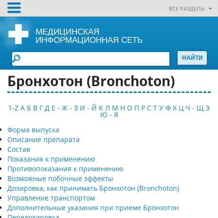
ВСЕ РАЗДЕЛЫ
МЕДИЦИНСКАЯ
ИНФОРМАЦИОННАЯ СЕТЬ
Бронхотон (Bronchoton)
1-Z
А
Б
В
Г
Д
Е - Ж - З
И - Й
К
Л
М
Н
О
П
Р
С
Т
У
Ф
Х
Ц
Ч - Щ
Э
Ю - Я
Форма выпуска
Описание препарата
Состав
Показания к применению
Противопоказания к применению
Возможные побочные эффекты
Дозировка, как принимать Бронхотон (Bronchoton)
Управление транспортом
Дополнительные указания при приеме Бронхотон
Передозировка