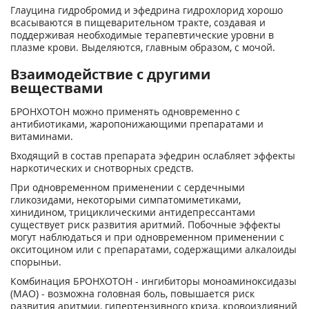
Глауцина гидробромид и эфедрина гидрохлорид хорошо
всасываются в пищеварительном тракте, создавая и
поддерживая необходимые терапевтические уровни в
плазме крови. Выделяются, главным образом, с мочой.
Взаимодействие с другими
веществами
БРОНХОТОН можно применять одновременно с
антибиотиками, жаропонижающими препаратами и
витаминами.
Входящий в состав препарата эфедрин ослабляет эффекты
наркотических и снотворных средств.
При одновременном применении с сердечными
гликозидами, некоторыми симпатомиметиками,
хинидином, трициклическими антидепрессантами
существует риск развития аритмий. Побочные эффекты
могут наблюдаться и при одновременном применении с
окситоцином или с препаратами, содержащими алкалоиды
спорыньи.
Комбинация БРОНХОТОН - ингибиторы моноаминоксидазы
(МАО) - возможна головная боль, повышается риск
развития аритмии, гипертензивного криза, кровоизлияний