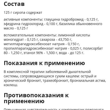
Состав
125 г сиропа содержат
активные компоненты: глауцина гидробромид - 0,125 г,
эфедрина гидрохлорид - 0,100 г, базилика обыкновенного
масло - 0,125 г
вспомогательные компоненты: лимонной кислоты
моногидрат - 0,125 г, сахароза - 43,750 г,
метилпарагидроксибензоат натрия - 0,150 г,
пропилпарагидроксибензоат натрия - 0,025 г, полисорбат
80 - 1,250 г, этанол 96% - 1,500 г, вода - до 125 г.
Показания к применению
В комплексной терапии заболеваний дыхательной
системы, сопровождающихся сухим кашлем: острый и
хронический бронхит, трахеобронхит, бронхиальная астма,
коклюш.
Противопоказания к
применению
Повышенная чувствительность к компонентам препарата.