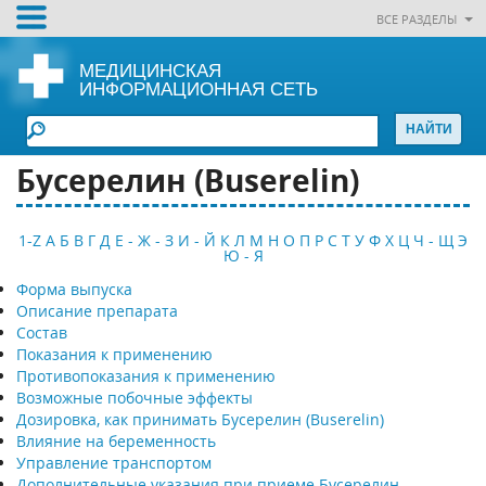
ВСЕ РАЗДЕЛЫ
МЕДИЦИНСКАЯ
ИНФОРМАЦИОННАЯ СЕТЬ
Бусерелин (Buserelin)
1-Z
А
Б
В
Г
Д
Е - Ж - З
И - Й
К
Л
М
Н
О
П
Р
С
Т
У
Ф
Х
Ц
Ч - Щ
Э
Ю - Я
Форма выпуска
Описание препарата
Состав
Показания к применению
Противопоказания к применению
Возможные побочные эффекты
Дозировка, как принимать Бусерелин (Buserelin)
Влияние на беременность
Управление транспортом
Дополнительные указания при приеме Бусерелин