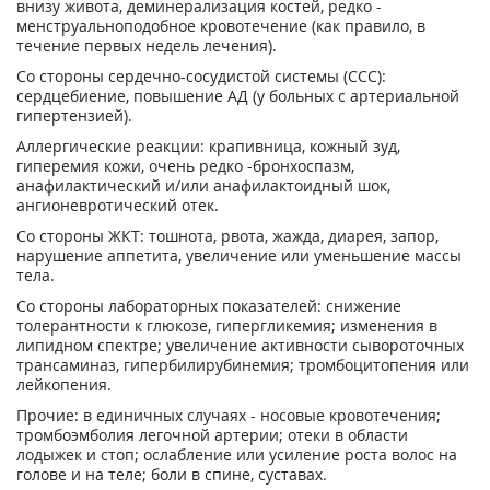
внизу живота, деминерализация костей, редко -
менструальноподобное кровотечение (как правило, в
течение первых недель лечения).
Со стороны сердечно-сосудистой системы (ССС):
сердцебиение, повышение АД (у больных с артериальной
гипертензией).
Аллергические реакции: крапивница, кожный зуд,
гиперемия кожи, очень редко -бронхоспазм,
анафилактический и/или анафилактоидный шок,
ангионевротический отек.
Со стороны ЖКТ: тошнота, рвота, жажда, диарея, запор,
нарушение аппетита, увеличение или уменьшение массы
тела.
Со стороны лабораторных показателей: снижение
толерантности к глюкозе, гипергликемия; изменения в
липидном спектре; увеличение активности сывороточных
трансаминаз, гипербилирубинемия; тромбоцитопения или
лейкопения.
Прочие: в единичных случаях - носовые кровотечения;
тромбоэмболия легочной артерии; отеки в области
лодыжек и стоп; ослабление или усиление роста волос на
голове и на теле; боли в спине, суставах.