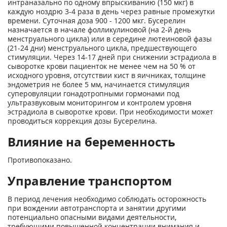
интраназально по одному впрыскиванию (150 мкг) в
каждую ноздрю 3-4 раза в день через равные промежутки
времени. Суточная доза 900 - 1200 мкг. Бусерелин
назначается в начале фолликулиновой (на 2-й день
менструального цикла) или в середине лютеиновой фазы
(21-24 дни) менструального цикла, предшествующего
стимуляции. Через 14-17 дней при снижении эстрадиола в
сыворотке крови пациенток не менее чем на 50 % от
исходного уровня, отсутствии кист в яичниках, толщине
эндометрия не более 5 мм, начинается стимуляция
суперовуляции гонадотропными гормонами под
ультразвуковым мониторингом и контролем уровня
эстрадиола в сыворотке крови. При необходимости может
проводиться коррекция дозы Бусерелина.
Влияние на беременность
Противопоказано.
Управление транспортом
В период лечения необходимо соблюдать осторожность
при вождении автотранспорта и занятии другими
потенциально опасными видами деятельности,
требующими повышенной концентрации внимания и