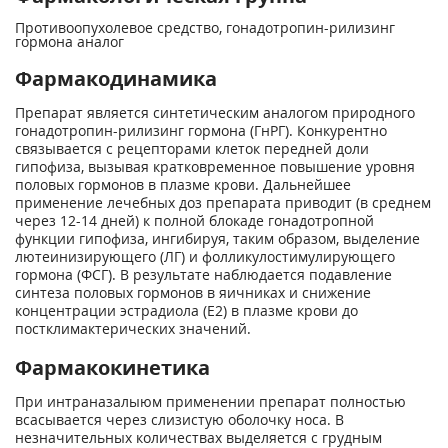
Противоопухолевое средство, гонадотропин-рилизинг
гормона аналог
Фармакодинамика
Препарат является синтетическим аналогом природного
гонадотропин-рилизинг гормона (ГнРГ). Конкурентно
связывается с рецепторами клеток передней доли
гипофиза, вызывая кратковременное повышение уровня
половых гормонов в плазме крови. Дальнейшее
применение лечебных доз препарата приводит (в среднем
через 12-14 дней) к полной блокаде гонадотропной
функции гипофиза, ингибируя, таким образом, выделение
лютеинизирующего (ЛГ) и фолликулостимулирующего
гормона (ФСГ). В результате наблюдается подавление
синтеза половых гормонов в яичниках и снижение
концентрации эстрадиола (Е2) в плазме крови до
постклимактерических значений.
Фармакокинетика
При интраназалыюм применении препарат полностью
всасывается через слизистую оболочку носа. В
незначительных количествах выделяется с грудным