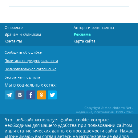
О проекте
Авторы и рецензенты
Врачам и клиникам
Реклама
Контакты
Карта сайта
Сообщить об ошибке
Политика конфиденциальности
Пользовательское соглашение
Бесплатная подписка
Мы в социальных сетях:
Copyright © MedicInform.Net -
медицина, психология, 1999 - 2026
Этот веб-сайт использует файлы cookie, которые
необходимы для Вашего удобства при пользовании сайтом
Копирование или иное распространение статей нашего сайта строго
воспрещается. Копирование раздела "Новости" допускается при наличии
и для статистических данных о посещаемости сайта. Нажав
активной открытой для поисковиков ссылки на MedicInform.Net
«Принимаю», вы соглашаетесь на использование файлов