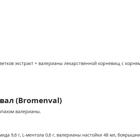
етков экстракт + валерианы лекарственной корневищ с корням
ал (Bromenval)
апахом валерианы.
да 9,6 г, L-ментола 0,6 г, валерианы настойки 48 мл, боярышни