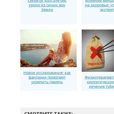
Секреты долголетия:
Влияние микро
уроки из синих зон
на здоровье: ч
Земли
экспер
Новое исследование: как
фантазии помогают
Физиотерапевт
укрепить память
хирургически
лечения тубе
СМОТРИТЕ ТАКЖЕ: