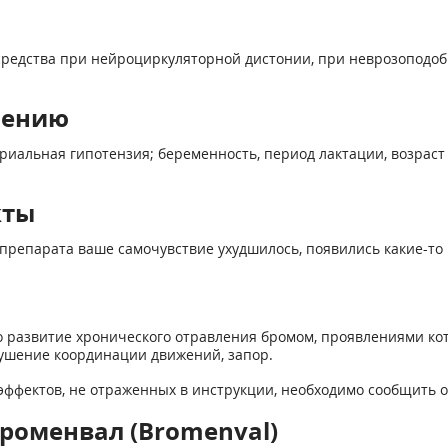
средства при нейроциркуляторной дистонии, при неврозоподо
нению
иальная гипотензия; беременность, период лактации, возраст д
кты
препарата ваше самочувствие ухудшилось, появились какие-то 
развитие хронического отравления бромом, проявлениями кото
рушение координации движений, запор.
ффектов, не отраженных в инструкции, необходимо сообщить о
роменвал (Bromenval)