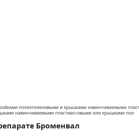
е пробками полиэтиленовыми и крышками навинчиваемыми плас
рышками навинчиваемыми пластмассовыми или крышками пол
репарате Броменвал