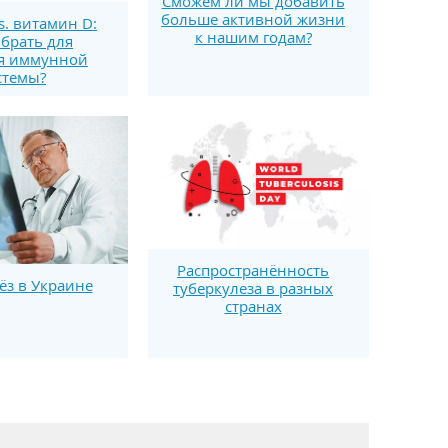
Сможем ли мы добавить
больше активной жизни
s. витамин D:
к нашим годам?
брать для
я иммунной
стемы?
Распространённость
ёз в Украине
туберкулеза в разных
странах