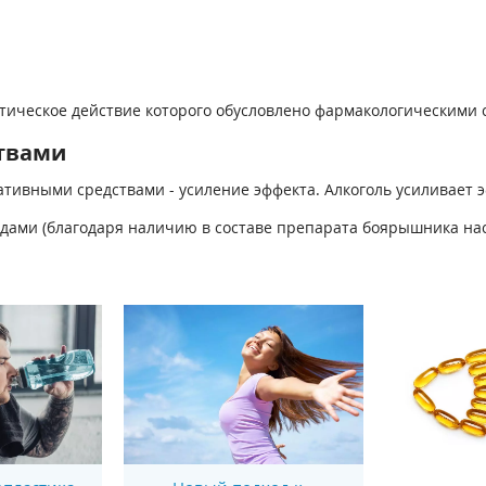
ическое действие которого обусловлено фармакологическими с
твами
ивными средствами - усиление эффекта. Алкоголь усиливает 
ами (благодаря наличию в составе препарата боярышника наст