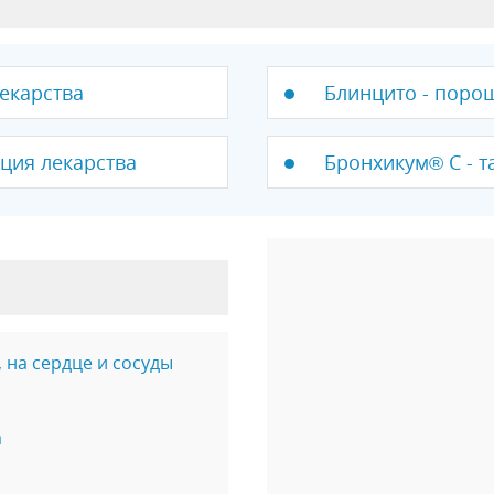
лекарства
Блинцито - порош
кция лекарства
Бронхикум® С - т
 на сердце и сосуды
а