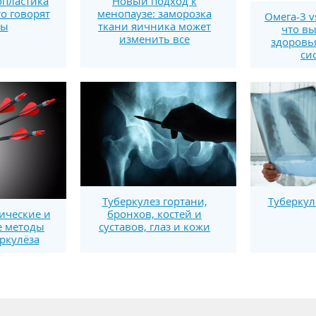
пластика
Новый подход к
то говорят
менопаузе: заморозка
Омега-3 v
ты
ткани яичника может
что вы
изменить все
здоровь
си
Tyберкулез гортани,
Туберкул
бронхов, костей и
ические и
суставов, глаз и кожи
е методы
ркулёза