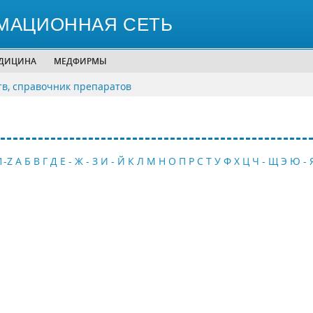
МАЦИОННАЯ СЕТЬ
ЕДИЦИНА
МЕДФИРМЫ
тв, справочник препаратов
1-Z
А
Б
В
Г
Д
Е - Ж - З
И - Й
К
Л
М
Н
О
П
Р
С
Т
У
Ф
Х
Ц
Ч - Щ
Э
Ю - 