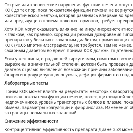
Острые или хронические нарушения функции печени могут 
КОК до тех пор, пока показатели функции печени не вернутс
холестатической желтухи, которая развилась впервые во вр
или предыдущего приема половых гормонов, требует прекр
Хотя КОК могут оказывать влияние на инсулинорезистентнос
к глюкозе, как правило, коррекции режима дозирования гип
препаратов у больных с сахарным диабетом, применяющих 
КОК (<0,05 мг этинилэстрадиола), не требуется. Тем не мене
сахарным диабетом во время приема КОК должны тщательно
Если у женщины, страдающей гирсутизмом, симптомы возни
выражены в значительной степени, должен быть проведен
диагноз с целью выявления возможной причины заболевани
(андрогенпродуцирующая опухоль, дефицит ферментов надп
Лабораторные тесты
Прием КОК может влиять на результаты некоторых лаборатор
включая показатели функции печени, почек, щитовидной же
надпочечников, уровень транспортных белков в плазме, пока
обмена, параметры коагуляции и фибринолиза. Изменения о
за границы нормальных значений.
Снижение эффективности
Контрацептивная эффективность препарата Диане-35® може