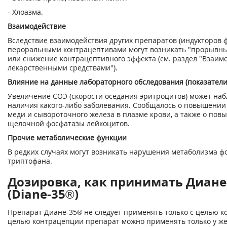
- Хлоазма.
Взаимодействие
Вследствие взаимодействия других препаратов (индукторов 
пероральными контрацептивами могут возникать "прорывны
или снижение контрацептивного эффекта (см. раздел "Взаим
лекарственными средствами").
Влияние на данные лабораторного обследования (показатели
Увеличение СОЭ (скорости оседания эритроцитов) может наб
наличия какого-либо заболевания. Сообщалось о повышени
меди и сывороточного железа в плазме крови, а также о по
щелочной фосфатазы лейкоцитов.
Прочие метаболические функции
В редких случаях могут возникать нарушения метаболизма ф
триптофана.
Дозировка, как принимать Диане
(Diane-35®)
Препарат Диане-35® не следует применять только с целью к
целью контрацепции препарат можно применять только у ж