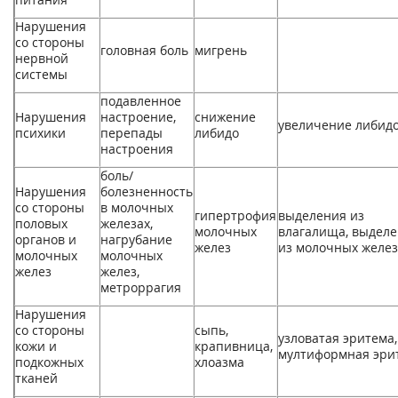
Нарушения
со стороны
головная боль
мигрень
нервной
системы
подавленное
Нарушения
настроение,
снижение
увеличение либид
психики
перепады
либидо
настроения
боль/
Нарушения
болезненность
со стороны
в молочных
гипертрофия
выделения из
половых
железах,
молочных
влагалища, выдел
органов и
нагрубание
желез
из молочных желе
молочных
молочных
желез
желез,
метроррагия
Нарушения
со стороны
сыпь,
узловатая эритема,
кожи и
крапивница,
мултиформная эри
подкожных
хлоазма
тканей