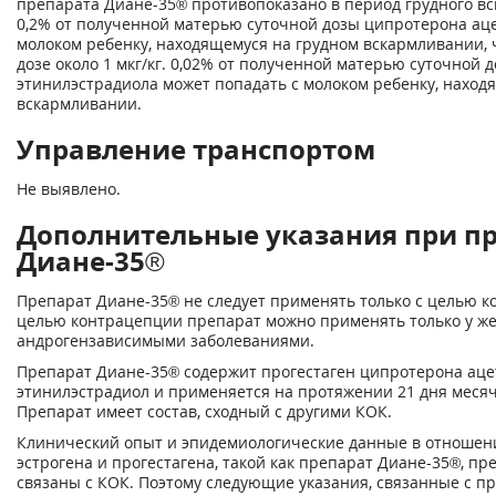
препарата Диане-35® противопоказано в период грудного в
0,2% от полученной матерью суточной дозы ципротерона аце
молоком ребенку, находящемуся на грудном вскармливании, ч
дозе около 1 мкг/кг. 0,02% от полученной матерью суточной 
этинилэстрадиола может попадать с молоком ребенку, наход
вскармливании.
Управление транспортом
Не выявлено.
Дополнительные указания при п
Диане-35®
Препарат Диане-35® не следует применять только с целью к
целью контрацепции препарат можно применять только у ж
андрогензависимыми заболеваниями.
Препарат Диане-35® содержит прогестаген ципротерона ацет
этинилэстрадиол и применяется на протяжении 21 дня месяч
Препарат имеет состав, сходный с другими КОК.
Клинический опыт и эпидемиологические данные в отноше
эстрогена и прогестагена, такой как препарат Диане-35®, п
связаны с КОК. Поэтому следующие указания, связанные с 