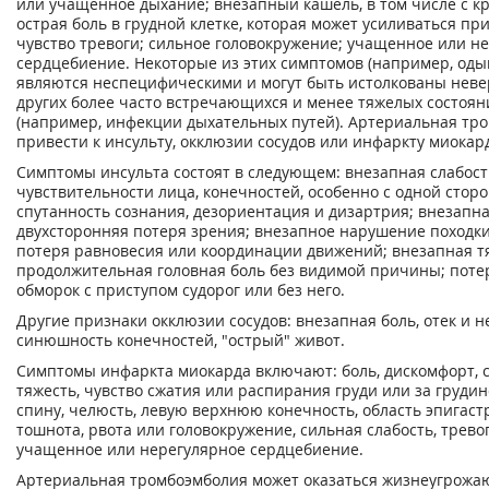
или учащенное дыхание; внезапный кашель, в том числе с к
острая боль в грудной клетке, которая может усиливаться при
чувство тревоги; сильное головокружение; учащенное или н
сердцебиение. Некоторые из этих симптомов (например, оды
являются неспецифическими и могут быть истолкованы неве
других более часто встречающихся и менее тяжелых состоя
(например, инфекции дыхательных путей). Артериальная тр
привести к инсульту, окклюзии сосудов или инфаркту миокар
Симптомы инсульта состоят в следующем: внезапная слабост
чувствительности лица, конечностей, особенно с одной стор
спутанность сознания, дезориентация и дизартрия; внезапна
двухсторонняя потеря зрения; внезапное нарушение походки
потеря равновесия или координации движений; внезапная т
продолжительная головная боль без видимой причины; поте
обморок с приступом судорог или без него.
Другие признаки окклюзии сосудов: внезапная боль, отек и 
синюшность конечностей, "острый" живот.
Симптомы инфаркта миокарда включают: боль, дискомфорт, 
тяжесть, чувство сжатия или распирания груди или за грудин
спину, челюсть, левую верхнюю конечность, область эпигаст
тошнота, рвота или головокружение, сильная слабость, трево
учащенное или нерегулярное сердцебиение.
Артериальная тромбоэмболия может оказаться жизнеугрожа