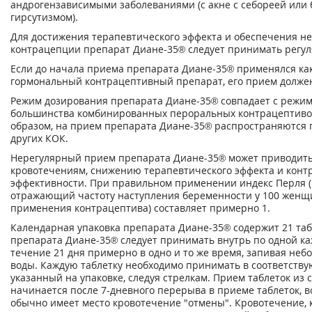
андрогензависимыми заболеваниями (с акне с себореей или б
гирсутизмом).
Для достижения терапевтического эффекта и обеспечения н
контрацепции препарат Диане-35® следует принимать регул
Если до начала приема препарата Диане-35® применялся ка
гормональный контрацептивный препарат, его прием долже
Режим дозирования препарата Диане-35® совпадает с режи
большинства комбинированных пероральных контрацептивов
образом, на прием препарата Диане-35® распространяются
других КОК.
Нерегулярный прием препарата Диане-35® может приводить
кровотечениям, снижению терапевтического эффекта и кон
эффективности. При правильном применении индекс Перля (
отражающий частоту наступления беременности у 100 женщи
применения контрацептива) составляет примерно 1.
Календарная упаковка препарата Диане-35® содержит 21 таб
препарата Диане-35® следует принимать внутрь по одной ка
течение 21 дня примерно в одно и то же время, запивая не
воды. Каждую таблетку необходимо принимать в соответств
указанный на упаковке, следуя стрелкам. Прием таблеток из
начинается после 7-дневного перерыва в приеме таблеток, в
обычно имеет место кровотечение "отмены". Кровотечение, 