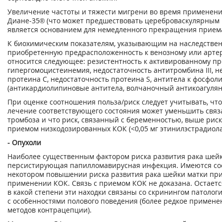
Увеличение частоты и тяжести мигрени во время применен
Диане-35® (что может предшествовать цереброваскулярным
является основанием для немедленного прекращения прием
К биохимическим показателям, указывающим на наследстве
приобретенную предрасположенность к венозному или арте
относится следующее: резистентность к активированному пр
гипергомоцистеинемия, недостаточность антитромбина III, н
протеина С, недостаточность протеина S, антитела к фосфол
(антикардиолипиновые антитела, волчаночный антикоагулян
При оценке соотношения польза/риск следует учитывать, что
лечение соответствующего состояния может уменьшить связ
тромбоза и что риск, связанный с беременностью, выше риска
приемом низкодозированных КОК (<0,05 мг этинилэстрадиола
- Опухоли
Наиболее существенным фактором риска развития рака шейк
персистирующая папилломавирусная инфекция. Имеются со
некотором повышении риска развития рака шейки матки пр
применении КОК. Связь с приемом КОК не доказана. Остаетс
в какой степени эти находки связаны со скринингом патолог
с особенностями полового поведения (более редкое примен
методов контрацепции).