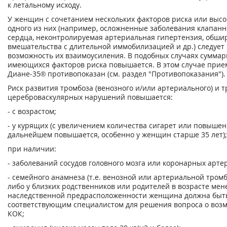
к летальному исходу.
У женщин с сочетанием нескольких факторов риска или выс
одного из них (например, осложненные заболевания клапанн
сердца, неконтролируемая артериальная гипертензия, обши
вмешательства с длительной иммобилизацией и др.) следует
возможность их взаимоусиления. В подобных случаях сумма
имеющихся факторов риска повышается. В этом случае прие
Диане-35® противопоказан (см. раздел "Противопоказания").
Риск развития тромбоза (венозного и/или артериального) и 
цереброваскулярных нарушений повышается:
- с возрастом;
- у курящих (с увеличением количества сигарет или повышен
дальнейшем повышается, особенно у женщин старше 35 лет);
при наличии:
- заболеваний сосудов головного мозга или коронарных арте
- семейного анамнеза (т.е. венозной или артериальной тром
либо у близких родственников или родителей в возрасте менее
наследственной предрасположенности женщина должна быт
соответствующим специалистом для решения вопроса о воз
КОК;