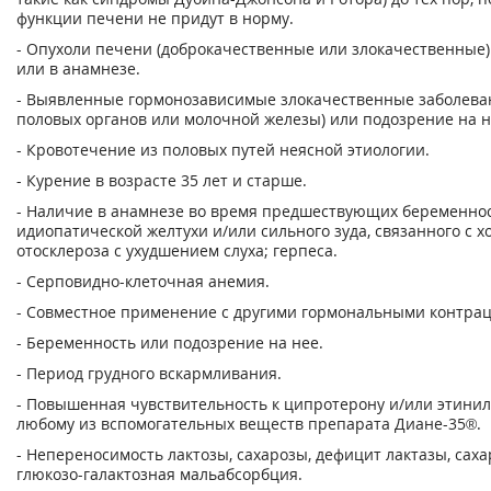
функции печени не придут в норму.
- Опухоли печени (доброкачественные или злокачественные)
или в анамнезе.
- Выявленные гормонозависимые злокачественные заболеван
половых органов или молочной железы) или подозрение на н
- Кровотечение из половых путей неясной этиологии.
- Курение в возрасте 35 лет и старше.
- Наличие в анамнезе во время предшествующих беременно
идиопатической желтухи и/или сильного зуда, связанного с х
отосклероза с ухудшением слуха; герпеса.
- Серповидно-клеточная анемия.
- Совместное применение с другими гормональными контра
- Беременность или подозрение на нее.
- Период грудного вскармливания.
- Повышенная чувствительность к ципротерону и/или этинил
любому из вспомогательных веществ препарата Диане-35®.
- Непереносимость лактозы, сахарозы, дефицит лактазы, сах
глюкозо-галактозная мальабсорбция.