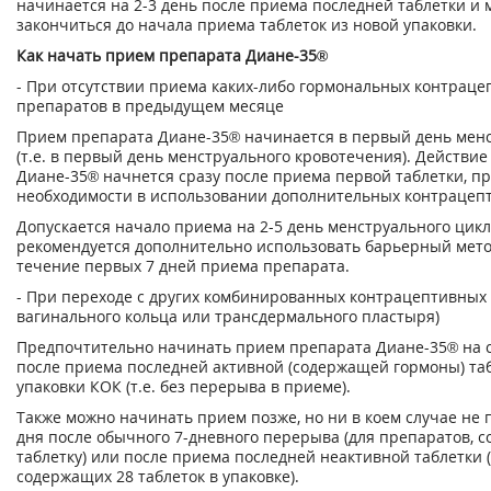
начинается на 2-3 день после приема последней таблетки и 
закончиться до начала приема таблеток из новой упаковки.
Как начать прием препарата Диане-35®
- При отсутствии приема каких-либо гормональных контрац
препаратов в предыдущем месяце
Прием препарата Диане-35® начинается в первый день менс
(т.е. в первый день менструального кровотечения). Действи
Диане-35® начнется сразу после приема первой таблетки, пр
необходимости в использовании дополнительных контрацеп
Допускается начало приема на 2-5 день менструального цикла
рекомендуется дополнительно использовать барьерный мет
течение первых 7 дней приема препарата.
- При переходе с других комбинированных контрацептивных 
вагинального кольца или трансдермального пластыря)
Предпочтительно начинать прием препарата Диане-35® на
после приема последней активной (содержащей гормоны) та
упаковки КОК (т.е. без перерыва в приеме).
Также можно начинать прием позже, но ни в коем случае не
дня после обычного 7-дневного перерыва (для препаратов, 
таблетку) или после приема последней неактивной таблетки 
содержащих 28 таблеток в упаковке).