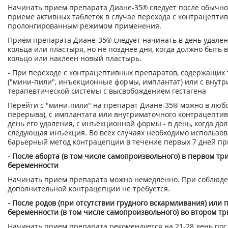
Начинать прием препарата Диане-35® следует после обычно
приеме активных таблеток в случае перехода с контрацепти
пролонгированным режимом применения.
Приём препарата Диане-35® следует начинать в день удале
кольца или пластыря, но не позднее дня, когда должно быть 
кольцо или наклеен новый пластырь.
- При переходе с контрацептивных препаратов, содержащих 
("мини-пили", инъекционные формы, имплантат) или с внут
терапевтической системы с высвобождением гестагена
Перейти с "мини-пили" на препарат Диане-35® можно в любо
перерыва), с имплантата или внутриматочного контрацептива
день его удаления, с инъекционной формы - в день, когда до
следующая инъекция. Во всех случаях необходимо использо
барьерный метод контрацепции в течение первых 7 дней пр
- После аборта (в том числе самопроизвольного) в первом тр
беременности
Начинать прием препарата можно немедленно. При соблюде
дополнительной контрацепции не требуется.
- После родов (при отсутствии грудного вскармливания) или
беременности (в том числе самопроизвольного) во втором т
Начинать прием препарата рекомендуется на 21-28 день пос