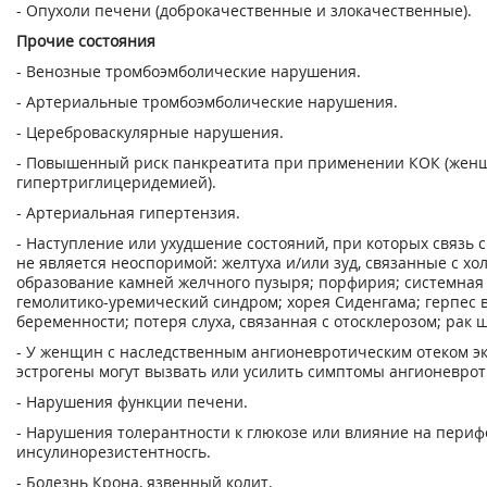
- Опухоли печени (доброкачественные и злокачественные).
Прочие состояния
- Венозные тромбоэмболические нарушения.
- Артериальные тромбоэмболические нарушения.
- Цереброваскулярные нарушения.
- Повышенный риск панкреатита при применении КОК (жен
гипертриглицеридемией).
- Артериальная гипертензия.
- Наступление или ухудшение состояний, при которых связь
не является неоспоримой: желтуха и/или зуд, связанные с хо
образование камней желчного пузыря; порфирия; системная 
гемолитико-уремический синдром; хорея Сиденгама; герпес 
беременности; потеря слуха, связанная с отосклерозом; рак 
- У женщин с наследственным ангионевротическим отеком э
эстрогены могут вызвать или усилить симптомы ангионеврот
- Нарушения функции печени.
- Нарушения толерантности к глюкозе или влияние на пери
инсулинорезистентносгь.
- Болезнь Крона, язвенный колит.