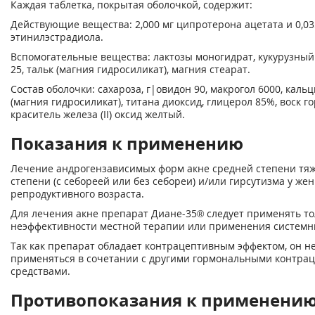
Каждая таблетка, покрытая оболочкой, содержит:
Действующие вещества: 2,000 мг ципротерона ацетата и 0,03
этинилэстрадиола.
Вспомогательные вещества: лактозы моногидрат, кукурузный
25, тальк (магния гидросиликат), магния стеарат.
Состав оболочки: сахароза, г|овидон 90, макрогол 6000, кальц
(магния гидросиликат), титана диоксид, глицерол 85%, воск 
краситель железа (II) оксид желтый.
Показания к применению
Лечение андрогензависимых форм акне средней степени тяж
степени (с себореей или без себореи) и/или гирсутизма у ж
репродуктивного возраста.
Для лечения акне препарат Диане-35® следует применять то
неэффективности местной терапии или применения системн
Так как препарат обладает контрацептивным эффектом, он н
применяться в сочетании с другими гормональными контра
средствами.
Противопоказания к применени