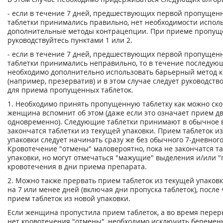
- если в течение 7 дней, предшествующих первой пропущенн
таблетки принимались правильно, нет необходимости испол
дополнительные методы контрацепции. При приеме пропущ
руководствуйтесь пунктами 1 или 2.
- если в течение 7 дней, предшествующих первой пропущенн
таблетки принимались неправильно, то в течение последую
необходимо дополнительно использовать барьерный метод 
(например, презерватив) и в этом случае следует руководств
для приема пропущенных таблеток.
1. Необходимо принять пропущенную таблетку как можно скор
женщина вспомнит об этом (даже если это означает прием дв
одновременно). Следующие таблетки принимают в обычное в
закончатся таблетки из текущей упаковки. Прием таблеток 
упаковки следует начинать сразу же без обычного 7-дневног
Кровотечение "отмены" маловероятно, пока не закончатся та
упаковки, но могут отмечаться "мажущие" выделения и/или 
кровотечения в дни приема препарата.
2. Можно также прервать прием таблеток из текущей упаковк
на 7 или менее дней (включая дни пропуска таблеток), после
прием таблеток из новой упаковки.
Если женщина пропустила прием таблеток, а во время перер
нет кровотечения "отмены", необходимо исключить беремен