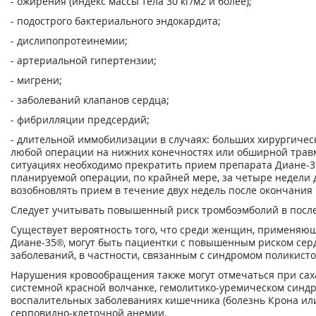
- ожирения (индекс массы тела 30 кг/м
2
и более);
- подострого бактериального эндокардита;
- дислипопротеинемии;
- артериальной гипертензии;
- мигрени;
- заболеваний клапанов сердца;
- фибрилляции предсердий;
- длительной иммобилизации в случаях: больших хирургичес
любой операции на нижних конечностях или обширной травм
ситуациях необходимо прекратить прием препарата Диане-35
планируемой операции, по крайней мере, за четыре недели д
возобновлять прием в течение двух недель после окончани
Следует учитывать повышенный риск тромбоэмболий в посл
Существует вероятность того, что среди женщин, применяю
Диане-35®, могут быть пациентки с повышенным риском сер
заболеваний, в частности, связанным с синдромом поликист
Нарушения кровообращения также могут отмечаться при сах
системной красной волчанке, гемолитико-уремическом синдр
воспалительных заболеваниях кишечника (болезнь Крона или
серповидно-клеточной анемии.