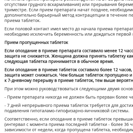
отсутствии грудного вскармливания) или прерывания берем
триместре. Если прием препарата начат позднее, необходим
дополнительно барьерный метод контрацепции в течение п
приема таблеток.
Если половой контакт имел место до начала приема препара
необходимо исключить беременность или дождаться первой 
Прием пропущенных таблеток
Если опоздание в приеме препарата составило менее 12 час
защита не снижается. Женщина должна принять таблетку как
следующая таблетка принимается в обычное время.
Если опоздание в приеме таблеток составило более 12 часов
защита может снижаться. Чем больше таблеток пропущено и
к 7-дневному перерыву в приеме таблеток, тем выше вероят
При этом можно руководствоваться следующими двумя осно
- Прием препарата никогда не должен быть прерван более че
- 7 дней непрерывного приема таблеток требуется для дости
подавления гипоталамо-гипофизарно-яичниковой системы.
Соответственно, если опоздание в приеме таблеток превыша
(интервал с момента приема последней таблетки - более 36 ча
зависимости от недели, когда пропущена таблетка, необходи