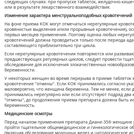
следующих случаях: при пропуске таблеток, желудочно-кише
или в результате лекарственного взаимодействия.
Изменение характера менструальноподобных кровотечений
На фоне приема КОК могут отмечаться нерегулярные кровот
кровянистые выделения и/или прорывные кровотечения), ос
первых месяцев применения. Поэтому оценка любых нерегу
кровотечений должна проводиться только после периода ада
составляющего приблизительно три цикла.
Если нерегулярные кровотечения повторяются или развиваю
предшествующих регулярных циклов, следует провести тщат
обследование для исключения злокачественных новообразо
беременности.
У некоторых женщин во время перерыва в приеме таблеток 
кровотечение "отмены". Если КОК принимались согласно ука
маловероятно, что женщина беременна. Тем не менее, если д
принимались нерегулярно или если отсутствуют подряд два
"отмены", до продолжения приема препарата должна быть 
беременность.
Медицинские осмотры
Перед началом применения препарата Диане-35® женщине 
пройти тщательное общемедицинское и гинекологическое о
(включая обследование молочных желез и цитологическое и