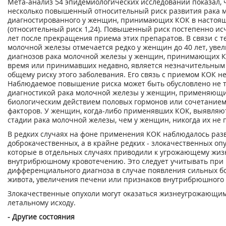
Мета-анализ 54 эпидемиологических исследований показал, 
несколько повышенный относительный риск развития рака 
диагностированного у женщин, принимающих КОК в настоя
(относительный риск 1,24). Повышенный риск постепенно исч
лет после прекращения приема этих препаратов. В связи с те
молочной железы отмечается редко у женщин до 40 лет, уве
диагнозов рака молочной железы у женщин, принимающих К
время или принимавших недавно, является незначительным
общему риску этого заболевания. Его связь с приемом КОК не
Наблюдаемое повышение риска может быть обусловлено не т
диагностикой рака молочной железы у женщин, применяющи
биологическим действием половых гормонов или сочетанием 
факторов. У женщин, когда-либо применявших КОК, выявляю
стадии рака молочной железы, чем у женщин, никогда их не
В редких случаях на фоне применения КОК наблюдалось раз
доброкачественных, а в крайне редких - злокачественных оп
которые в отдельных случаях приводили к угрожающему жиз
внутрибрюшному кровотечению. Это следует учитывать при
дифференциального диагноза в случае появления сильных бо
живота, увеличения печени или признаков внутрибрюшного 
Злокачественные опухоли могут оказаться жизнеугрожающим
летальному исходу.
- Другие состояния