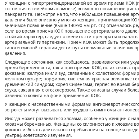
У женщин с гипертриглицеридемией во время приема КОК (
состояния в семейном анамнезе) возможно повышение риска
панкреатита. Несмотря на то, что небольшое повышение ар
давления было описано у многих женщин, принимающих КОК
значимое повышение (выше 140/90 мм рт. ст.) отмечалось ред
если во время приема КОК повышение артериального давле
стойкий характер, следует отменить эти препараты и начать
артериальной гипертензии. Прием КОК может быть продолж
гипотензивной терапии достигнуты нормальные значения а
давления.
Следующие состояния, как сообщалось, развиваются или уху
время беременности, так и при приеме КОК, но их связь с п
доказана: желтуха и/или зуд, связанные с холестазом; форми
желчном пузыре; порфирия; системная красная волчанка; ге
уремический синдром; хорея Сиденгама; герпес во время бе
слуха, связанная с отосклерозом. Также описаны случаи боле
язвенного колита на фоне применения КОК.
У женщин с наследственными формами ангионевротического
эстрогены могут вызывать или ухудшать симптомы ангионевр
Иногда может развиваться хлоазма, особенно у женщин с на
хлоазмы беременных. Женщины со склонностью к хлоазме в
должны избегать длительного пребывания на солнце и возде
ультрафиолетового излучения.