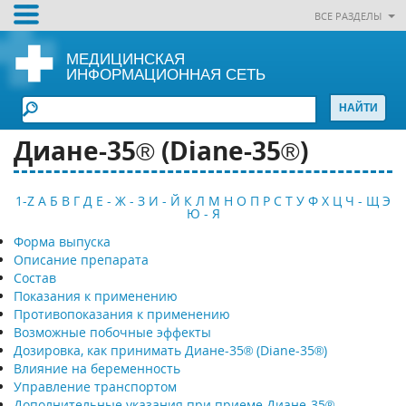
ВСЕ РАЗДЕЛЫ
МЕДИЦИНСКАЯ
ИНФОРМАЦИОННАЯ СЕТЬ
Диане-35® (Diane-35®)
1-Z
А
Б
В
Г
Д
Е - Ж - З
И - Й
К
Л
М
Н
О
П
Р
С
Т
У
Ф
Х
Ц
Ч - Щ
Э
Ю - Я
Форма выпуска
Описание препарата
Состав
Показания к применению
Противопоказания к применению
Возможные побочные эффекты
Дозировка, как принимать Диане-35® (Diane-35®)
Влияние на беременность
Управление транспортом
Дополнительные указания при приеме Диане-35®