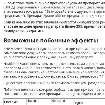
- Совместное применение с противовирусными препаратами
(ПППД), содержащими омбитасвир, паритапревир, дасабуви
этих веществ (см. раздел "Взаимодействие с другими лекар
средствами"). Препарат Диане-35® не предназначен для пр
Если какие-либо из этих заболеваний/состояний/факторов ри
впервые на фоне приема препарата Диане-35®, прием препа
немедленно прекратить.
Возможные побочные эффекты
ВНИМАНИЕ! Если вы подозреваете, что при приеме препара
самочувствие ухудшилось, появились какие-то побочные эфф
же обратиться очно к врачу, назначившему препарат!
Наиболее часто описываемыми нежелательными явлениями 
препарата Диане-35® являются тошнота, боль в животе, пов
головная боль, снижение настроения, изменение настроения
железах, нагрубание молочных желез. Они встречаются у ? 1
Существует повышенный риск тромбоэмболии (см. раздел "Ос
Побочные явления, о которых сообщалось при приеме препа
связь которых с приемом препарата не подтверждена и не о
Часто
Нечасто
Система
Редко