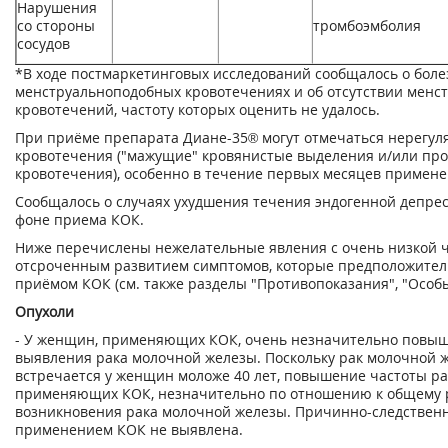
Нарушения
со стороны
тромбоэмболия
сосудов
*В ходе постмаркетинговых исследований сообщалось о бол
менструальноподобных кровотечениях и об отсутствии менс
кровотечений, частоту которых оценить не удалось.
При приёме препарата Диане-35® могут отмечаться нерегу
кровотечения ("мажущие" кровянистые выделения и/или пр
кровотечения), особенно в течение первых месяцев примене
Сообщалось о случаях ухудшения течения эндогенной депрес
фоне приема КОК.
Ниже перечислены нежелательные явления с очень низкой ч
отсроченным развитием симптомов, которые предположител
приёмом КОК (см. также разделы "Противопоказания", "Особы
Опухоли
- У женщин, применяющих КОК, очень незначительно повыш
выявления рака молочной железы. Поскольку рак молочной 
встречается у женщин моложе 40 лет, повышение частоты ра
применяющих КОК, незначительно по отношению к общему 
возникновения рака молочной железы. Причинно-следственн
применением КОК не выявлена.