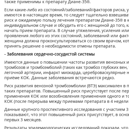
также применимы к препарату Диане-35®.
Если какие-либо из состояний/заболеваний/факторов риска, 
имеются в настоящее время, то следует тщательно взвешив
риск и ожидаемую пользу лечения препаратом Диане-35® в 
индивидуальном случае и обсудить его с женщиной до того, 
начать прием препарата. В случае утяжеления, усиления или
проявления любого из этих состояний, заболеваний или факт
женщина должна проконсультироваться со своим врачом, ко
принять решение о необходимости отмены препарата.
- Заболевания сердечно-сосудистой системы
Имеются данные о повышении частоты развития венозных 
тромбозов и тромбоэмболий (таких как тромбоз глубоких вен
легочной артерии, инфаркт миокарда, цереброваскулярные 
приёме КОК. Данные заболевания встречаются редко.
Риск развития венозной тромбоэмболии (ВТЭ) максимален в 
таких препаратов. Повышенный риск присутствует после пе
применения КОК или возобновления применения одного и то
КОК (после перерыва между приемами препарата в 4 недели 
Данные крупного проспективного исследования с участием 3
показывают, что этот повышенный риск присутствует, в осно
первых 3 месяцев.
Результаты эпидемиологических исследований показали, что