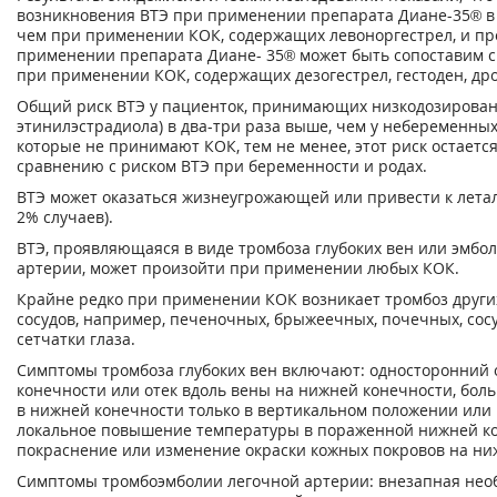
возникновения ВТЭ при применении препарата Диане-35® в 
чем при применении КОК, содержащих левоноргестрел, и пр
применении препарата Диане- 35® может быть сопоставим с
при применении КОК, содержащих дезогестрел, гестоден, др
Общий риск ВТЭ у пациенток, принимающих низкодозированн
этинилэстрадиола) в два-три раза выше, чем у небеременных
которые не принимают КОК, тем не менее, этот риск остаетс
сравнению с риском ВТЭ при беременности и родах.
ВТЭ может оказаться жизнеугрожающей или привести к леталь
2% случаев).
ВТЭ, проявляющаяся в виде тромбоза глубоких вен или эмбо
артерии, может произойти при применении любых КОК.
Крайне редко при применении КОК возникает тромбоз други
сосудов, например, печеночных, брыжеечных, почечных, сос
сетчатки глаза.
Симптомы тромбоза глубоких вен включают: односторонний 
конечности или отек вдоль вены на нижней конечности, бол
в нижней конечности только в вертикальном положении или 
локальное повышение температуры в пораженной нижней ко
покраснение или изменение окраски кожных покровов на ни
Симптомы тромбоэмболии легочной артерии: внезапная не