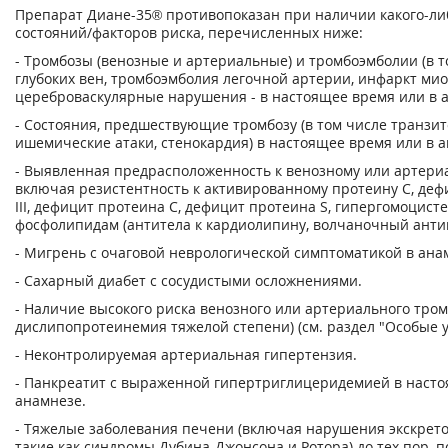
Препарат Диане-35® противопоказан при наличии какого-ли
состояний/факторов риска, перечисленных ниже:
- Тромбозы (венозные и артериальные) и тромбоэмболии (в т
глубоких вен, тромбоэмболия легочной артерии, инфаркт мио
цереброваскулярные нарушения - в настоящее время или в 
- Состояния, предшествующие тромбозу (в том числе транзи
ишемические атаки, стенокардия) в настоящее время или в 
- Выявленная предрасположенность к венозному или артери
включая резистентность к активированному протеину С, де
III, дефицит протеина С, дефицит протеина S, гипергомоцист
фосфолипидам (антитела к кардиолипину, волчаночный антик
- Мигрень с очаговой неврологической симптоматикой в ана
- Сахарный диабет с сосудистыми осложнениями.
- Наличие высокого риска венозного или артериального тром
дислипопротеинемия тяжелой степени) (см. раздел "Особые у
- Неконтролируемая артериальная гипертензия.
- Панкреатит с выраженной гипертриглицеридемией в насто
анамнезе.
- Тяжелые заболевания печени (включая нарушения экскрет
такие как синдромы Дубина-Джонсона и Ротора) до тех пор, п