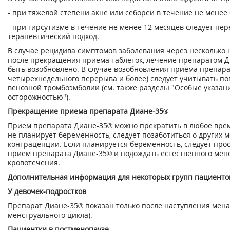
- при тяжелой степени акне или себореи в течение не менее
- при гирсутизме в течение не менее 12 месяцев следует пе
терапевтический подход.
В случае рецидива симптомов заболевания через несколько 
после прекращения приема таблеток, лечение препаратом 
быть возобновлено. В случае возобновления приема препара
четырехнедельного перерыва и более) следует учитывать п
венозной тромбоэмболии (см. также разделы "Особые указани
осторожностью").
Прекращение приема препарата Диане-35®
Прием препарата Диане-35® можно прекратить в любое вре
не планирует беременность, следует позаботиться о других 
контрацепции. Если планируется беременность, следует про
прием препарата Диане-35® и подождать естественного мен
кровотечения.
Дополнительная информация для некоторых групп пациенто
У девочек-подростков
Препарат Диане-35® показан только после наступления мена
менструального цикла).
Пациентки в постменопаузе