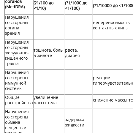
органов
(?1/100 до
(?1/1000 до
(?1/10000 до <1/100
(MedDRA)
<1/10)
<1/100)
Нарушения
со стороны
непереносимость
органа
контактных линз
зрения
Нарушения
со стороны
тошнота, боль
рвота,
желудочно-
в животе
диарея
кишечного
тракта
Нарушения
со стороны
реакции
иммунной
гиперчувствитель
системы
Общие
увеличение
снижение массы т
расстройства
массы тела
Нарушения
со стороны
задержка
обмена
жидкости
веществ и
питания