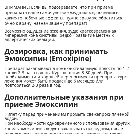
ВНИМАНИЕ! Если вы подозреваете, что при приеме
препарата ваше самочувствие ухудшилось, появились
какие-то побочные эффекты, нужно сразу же обратиться
очно к врачу, назначившему препарат!
Возможно ощущение жжения, зуда; кратковременная
гиперемия конъюнктивы, редко - развитие местных
аллергических реакций.
Дозировка, как принимать
Эмоксипин (Emoxipine)
Препарат закапывают в конъюнктивальную полость по 1-2
капли 2-3 раза в день. Курс лечения 3-30 дней. При
необходимости и хорошей переносимости препарата курс
лечения может быть продлен до 6 месяцев или
повторяться 2-3 раза в год.
Дополнительные указания при
приеме Эмоксипин
Пипетку перед применением промыть свежепрокипяченой
водой.
При необходимости одновременного использования других
капель эмоксипин следует закапывать последним, после
полного всасывания предшествующих капель (не менее