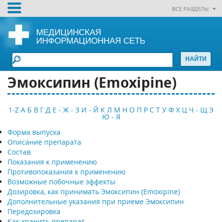
ВСЕ РАЗДЕЛЫ
МЕДИЦИНСКАЯ
ИНФОРМАЦИОННАЯ СЕТЬ
Эмоксипин (Emoxipine)
1-Z
А
Б
В
Г
Д
Е - Ж - З
И - Й
К
Л
М
Н
О
П
Р
С
Т
У
Ф
Х
Ц
Ч - Щ
Э
Ю - Я
Форма выпуска
Описание препарата
Состав
Показания к применению
Противопоказания к применению
Возможные побочные эффекты
Дозировка, как принимать Эмоксипин (Emoxipine)
Дополнительные указания при приеме Эмоксипин
Передозировка
Как хранить препарат