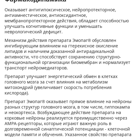
Оказывает антигипоксическое, нейропротекторное,
антиамнестическое, антиоксидантное,
мембранопротекторное действия, обладает способностью
улучшать когнитивные функции и уменьшать
неврологический дефицит.
Механизм действия препарата Эмопаг® обусловлен
ингибирующим влиянием на гтерекисное окисление
липидов и наличием доказанной антирадикальной
активности, что способствует сохранению структурно-
функциональной организации биомембран и нормализует
транспорт нейромедиаторов.
Препарат улучшает энергетический обмен в клетках
головного мозга за счет влияния на метаболизм
митохондрий (увеличивает скорость потребления
кислорода).
Препарат Эмопаг® оказывает прямое влияние на нейроны
разных структур головного мозга, в том числе, гиппокампа
и неокортекса. Возбуждающее действие препарата на
корковые нейроны реализуется преимущественно через
АМРА-рецепторы, которые играют важную роль в
долговременной синаптической потенциации - клеточной
модели памяти и обучения. Указанное свойство препарата