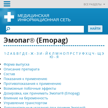
ВСЕ РАЗДЕЛЫ
МЕДИЦИНСКАЯ
ИНФОРМАЦИОННАЯ СЕТЬ
Эмопаг® (Emopag)
1-Z
А
Б
В
Г
Д
Е - Ж - З
И - Й
К
Л
М
Н
О
П
Р
С
Т
У
Ф
Х
Ц
Ч - Щ
Э
Ю - Я
Форма выпуска
Описание препарата
Состав
Показания к применению
Противопоказания к применению
Возможные побочные эффекты
Дозировка, как принимать Эмопаг® (Emopag)
Влияние на беременность
Управление транспортом
Дополнительные указания при приеме Эмопаг®