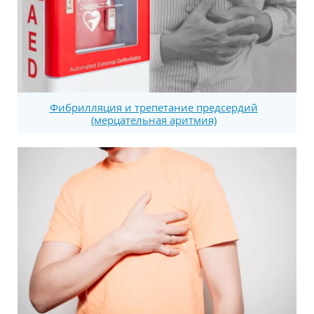
Фибрилляция и трепетание предсердий
(мерцательная аритмия)