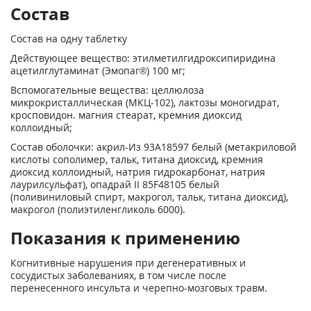
Состав
Состав на одну таблетку
Действующее вещество: этилметилгидроксипиридина
ацетилглутаминат (Эмопаг®) 100 мг;
Вспомогательные вещества: целлюлоза
микрокристаллическая (МКЦ-102), лактозы моногидрат,
кросповидон. магния стеарат, кремния диоксид
коллоидный;
Состав оболочки: акрил-Из 93А18597 белый (метакриловой
кислоты сополимер, тальк, титана диоксид, кремния
диоксид коллоидный, натрия гидрокарбонат, натрия
лаурилсульфат), опадрай II 85F48105 белый
(поливиниловый спирт, макрогол, тальк, титана диоксид),
макрогол (полиэтиленгликоль 6000).
Показания к применению
Когнитивные нарушения при дегенеративных и
сосудистых заболеваниях, в том числе после
перенесенного инсульта и черепно-мозговых травм.