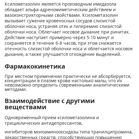
Ксилометазолин является производным имидазола
обладает альфа-адреномиметическим действием и
вазоконстрикторными свойствами. Ксилометазолин
вызывает сужение кровеносных сосудов слизистой
оболочки носа, устраняя отек и гиперемию слизистой
оболочки носа. Облегчает носовое дыхание при ринитах.
Действие наступает примерно через 5-10 минут и
сохраняется в течение 6-8 часов, при этом снижается
отечность слизистой оболочки носа и облегчается носовое
дыхание, а также улучшается отхождение выделений.
Фармакокинетика
При местном применении практически не абсорбируется,
концентрации в плазме крови настолько малы, что их
невозможно определить современными аналитическими
методами.
Взаимодействие с другими
веществами
Одновременный прием ксилометазолина и
трициклических антидепрессантов,
ингибиторов моноаминооксидазы типа транилципромина,
лекарственных средств, способствующих повышению