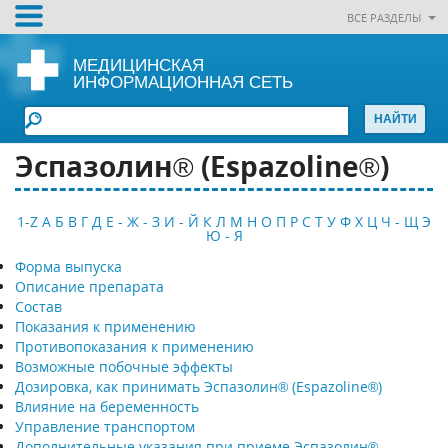
ВСЕ РАЗДЕЛЫ
МЕДИЦИНСКАЯ
ИНФОРМАЦИОННАЯ СЕТЬ
Эспазолин® (Espazoline®)
1-Z
А
Б
В
Г
Д
Е - Ж - З
И - Й
К
Л
М
Н
О
П
Р
С
Т
У
Ф
Х
Ц
Ч - Щ
Э
Ю - Я
Форма выпуска
Описание препарата
Состав
Показания к применению
Противопоказания к применению
Возможные побочные эффекты
Дозировка, как принимать Эспазолин® (Espazoline®)
Влияние на беременность
Управление транспортом
Дополнительные указания при приеме Эспазолин®