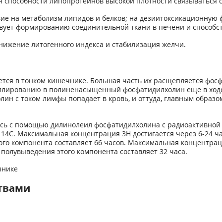
я способности липопротеинов высокой плотности связываться с
вие на метаболизм липидов и белков; на дезиитоксикационну
твует формированию соединительной ткани в печени и способст
нижение литогенного индекса и стабилизация желчи.
тся в тонком кишечнике. Большая часть их расщепляется фосф
тилированию в полиненасыщенный фосфатидилхолин еще в ходе
н с током лимфы попадает в кровь, и оттуда, главным образо
ь с помощью дилинолеил фосфатидилхолина с радиоактивной ме
 14С. Максимальная концентрация 3Н достигается через 6-24 ча
о компонента составляет 66 часов. Максимальная концентраци
 полувыведения этого компонента составляет 32 часа.
чнике
твами