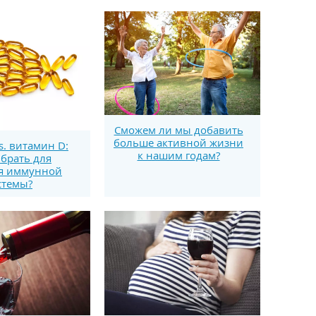
Сможем ли мы добавить
больше активной жизни
s. витамин D:
к нашим годам?
брать для
я иммунной
стемы?