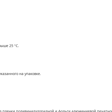
ыше 25 °С.
указанного на упаковке.
у из пленки поливинилхлоридной и фольги алюминиевой печатн