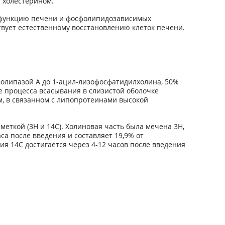
 холестерином.
ю функцию печени и фосфолипидозависимых
вует естественному восстановлению клеток печени.
олипазой А до 1-ацил-лизофосфатидилхолина, 50%
 процесса всасывания в слизистой оболочке
м, в связанном с липопротеинами высокой
ткой (3Н и 14С). Холиновая часть была мечена 3Н,
са после введения и составляет 19,9% от
я 14С достигается через 4-12 часов после введения