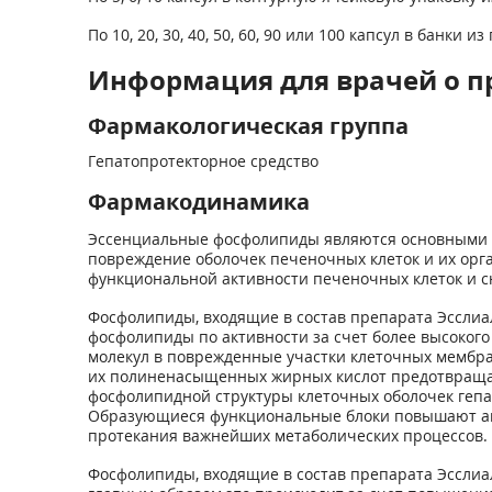
По 10, 20, 30, 40, 50, 60, 90 или 100 капсул в бан
Информация для врачей о п
Фармакологическая группа
Гепатопротекторное средство
Фармакодинамика
Эссенциальные фосфолипиды являются основными эл
повреждение оболочек печеночных клеток и их орг
функциональной активности печеночных клеток и с
Фосфолипиды, входящие в состав препарата Эсслиал
фосфолипиды по активности за счет более высоког
молекул в поврежденные участки клеточных мембран
их полиненасыщенных жирных кислот предотвращаю
фосфолипидной структуры клеточных оболочек гепат
Образующиеся функциональные блоки повышают акт
протекания важнейших метаболических процессов.
Фосфолипиды, входящие в состав препарата Эсслиа