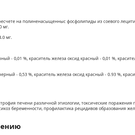
ересчете на полиненасыщенныс фосфолипиды из соевого лецитина
 мг.
.0 мг.
ный - 0,01 %, краситель железа оксид красный - 0,01 %, красите
рный - 0,53 %, краситель железа оксид красный - 0.93 %, красит
строфия печени различной этиологии, токсические поражения 
сикоз беременности, профилактика рецидивов образования желч
.
нению