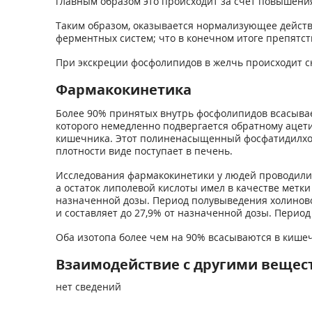
главным образом это происходит за счет повышени
Таким образом, оказывается нормализующее дейст
ферментных систем; что в конечном итоге препятс
При экскреции фосфолипидов в желчь происходит с
Фармакокинетика
Более 90% принятых внутрь фосфолипидов всасывае
которого немедленно подвергается обратному аце
кишечника. Этот полиненасыщенный фосфатидилхоли
плотности виде поступает в печень.
Исследования фармакокинетики у людей проводилис
а остаток липолевой кислоты имел в качестве метки
назначенной дозы. Период полувыведения холиновог
и составляет до 27,9% от назначенной дозы. Период
Оба изотопа более чем на 90% всасываются в кише
Взаимодействие с другими вещес
нет сведений