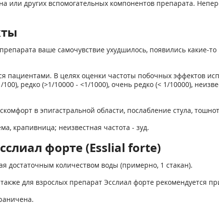
 или других вспомогательных компонентов препарата. Неперен
кты
препарата ваше самочувствие ухудшилось, появились какие-то 
я пациентами. В целях оценки частоты побочных эффектов ис
 - < 1/100), редко (>1/10000 - <1/1000), очень редко (< 1/10000),
скомфорт в эпигастральной области, послабление стула, тошнота
ма, крапивница; неизвестная частота - зуд.
лиал форте (Esslial forte)
ая достаточным количеством воды (примерно, 1 стакан).
а также для взрослых препарат Эсслиал форте рекомендуется при
раничена.