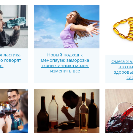
пластика
Новый подход к
то говорят
менопаузе: заморозка
Омега-3 v
ты
ткани яичника может
что вы
изменить все
здоровь
си