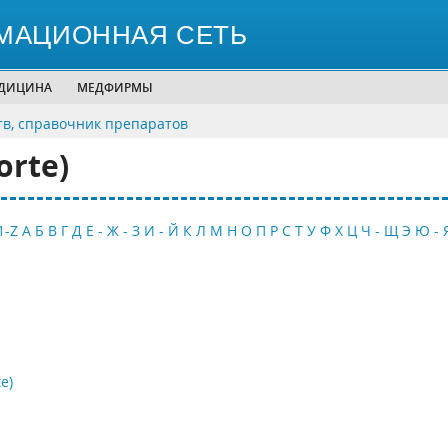
МАЦИОННАЯ СЕТЬ
ЕДИЦИНА
МЕДФИРМЫ
тв, справочник препаратов
orte)
1-Z
А
Б
В
Г
Д
Е - Ж - З
И - Й
К
Л
М
Н
О
П
Р
С
Т
У
Ф
Х
Ц
Ч - Щ
Э
Ю - 
e)