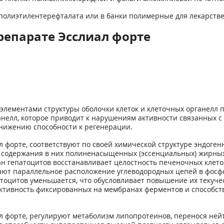
ки из полиэтилентерефталата или в банки полимерные для лекарст
репарате Эсслиал форте
ементами структуры оболочки клеток и клеточных органелл п
анелл, которое приводит к нарушениям активности связанных 
нижению способности к регенерации.
 форте, соответствуют по своей химической структуре эндоге
о содержания в них полиненасыщенных (эссенциальных) жирных 
 гепатоцитов восстанавливает целостность печеночных клеток
т параллельное расположение углеводородных цепей в фосфо
оцитов уменьшается, что обусловливает повышение их текучес
ивность фиксированных на мембранах ферментов и способств
л форте, регулируют метаболизм липопротеинов, перенося ней