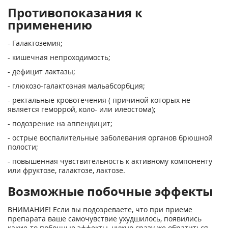
Противопоказания к
применению
- Галактоземия;
- кишечная непроходимость;
- дефицит лактазы;
- глюкозо-галактозная мальабсорбция;
- ректальные кровотечения ( причиной которых не
является геморрой, коло- или илеостома);
- подозрение на аппендицит;
- острые воспалительные заболевания органов брюшной
полости;
- повышенная чувствительность к активному компоненту
или фруктозе, галактозе, лактозе.
Возможные побочные эффекты
ВНИМАНИЕ! Если вы подозреваете, что при приеме
препарата ваше самочувствие ухудшилось, появились
какие-то побочные эффекты, нужно сразу же обратиться