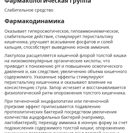
Фармакологическая группа
Слабительное средство
Фармакодинамика
Оказывает гиперосмотическое, гипоаммониемическое,
слабительное действие, стимулирует перистальтику
кишечника, улучшает всасывание фосфатов и солей
кальция, способствует выведению ионов аммония.
Лактулоза расщепляется кишечной флорой толстой кишки
на низкомолекулярные органические кислоты, что
приводит к понижению рН и повышению осмотического
давления и, как следствие, увеличению объема кишечного
содержимого. Указанные эффекты стимулируют
перистальтику кишечника и оказывают влияние на
консистенцию стула. Запор исчезает и восстанавливается
физиологический ритм опорожнения толстого кишечника.
При печеночной энцефалопатии или печеночной
(пре)коме эффект приписывается подавлению
протеолитических бактерий посредством увеличения
количества ацидофильных бактерий (например,
лактобактерий); переходу аммиака в ионную форму за счет
подокисления содержимого толстой кишки; опорожнению