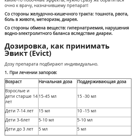
очно к врачу, назначившему препарат!
Со стороны желудочно-кишечного тракта: тошнота, рвота,
боль в животе, метеоризм, диарея.
Со стороны обмена веществ: гипернатриемия, нарушения
водно-электролитного баланса вследствие диареи.
Дозировка, как принимать
Эвикт (Evict)
Дозу препарата подбирают индивидуально.
1. При лечении запоров:
Возраст
Начальная доза
Поддерживающая доза
Взрослые и
дети старше 14
15-45 мл
15 -30 мл
лет
Дети 7-14 лет
15 мл
10 -15 мл
Дети 3-6лет
5-10 мл
5-10 мл
Дети до 3 лет
5 мл
5 мл