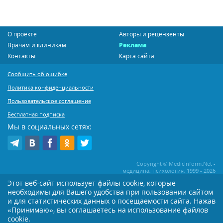
О проекте
Авторы и рецензенты
Врачам и клиникам
Реклама
Контакты
Карта сайта
Сообщить об ошибке
Политика конфиденциальности
Пользовательское соглашение
Бесплатная подписка
Мы в социальных сетях:
Copyright © MedicInform.Net -
медицина, психология, 1999 - 2026
Этот веб-сайт использует файлы cookie, которые
необходимы для Вашего удобства при пользовании сайтом
Копирование или иное распространение статей нашего сайта строго
воспрещается. Копирование раздела "Новости" допускается при наличии
и для статистических данных о посещаемости сайта. Нажав
активной открытой для поисковиков ссылки на MedicInform.Net
«Принимаю», вы соглашаетесь на использование файлов
Материалы на сайте представлены в справочных целях. Редакция не всегда
cookie.