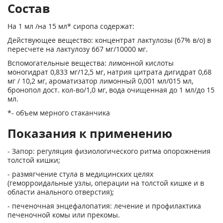
Состав
На 1 мл /на 15 мл* сиропа содержат:
Действующее вещество: концентрат лактулозы (67% в/о) в
пересчете на лактулозу 667 мг/10000 мг.
Вспомогательные вещества: лимонной кислоты
моногидрат 0,833 мг/12,5 мг, натрия цитрата дигидрат 0,68
мг / 10,2 мг, ароматизатор лимонный 0,001 мл/015 мл,
бронопол дост. кол-во/1,0 мг, вода очищенная до 1 мл/до 15
мл.
*- объем мерного стаканчика
Показания к применению
- Запор: регуляция физиологического ритма опорожнения
толстой кишки;
- размягчение стула в медицинских целях
(геморроидальные узлы, операции на толстой кишке и в
области анального отверстия);
- печеночная энцефалопатия: лечение и профилактика
печеночной комы или прекомы.