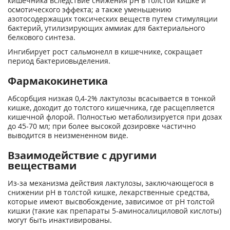
кишечника вследствие снижения pH в толстой кишке и
осмотического эффекта; а также уменьшению
азотосодержащих токсических веществ путем стимуляции
бактерий, утилизирующих аммиак для бактериального
белкового синтеза.
Ингибирует рост сальмонелл в кишечнике, сокращает
период бактериовыделения.
Фармакокинетика
Абсорбция низкая 0,4-2% лактулозы всасывается в тонкой
кишке, доходит до толстого кишечника, где расщепляется
кишечной флорой. Полностью метаболизируется при дозах
до 45-70 мл; при более высокой дозировке частично
выводится в неизмененном виде.
Взаимодействие с другими
веществами
Из-за механизма действия лактулозы, заключающегося в
снижении pH в толстой кишке, лекарственные средства,
которые имеют высвобождение, зависимое от pH толстой
кишки (такие как препараты 5-аминосалициловой кислоты)
могут быть инактивированы.