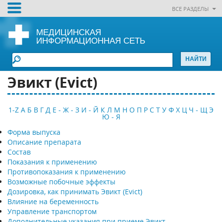
ВСЕ РАЗДЕЛЫ
МЕДИЦИНСКАЯ
ИНФОРМАЦИОННАЯ СЕТЬ
Эвикт (Evict)
1-Z
А
Б
В
Г
Д
Е - Ж - З
И - Й
К
Л
М
Н
О
П
Р
С
Т
У
Ф
Х
Ц
Ч - Щ
Э
Ю - Я
Форма выпуска
Описание препарата
Состав
Показания к применению
Противопоказания к применению
Возможные побочные эффекты
Дозировка, как принимать Эвикт (Evict)
Влияние на беременность
Управление транспортом
Дополнительные указания при приеме Эвикт