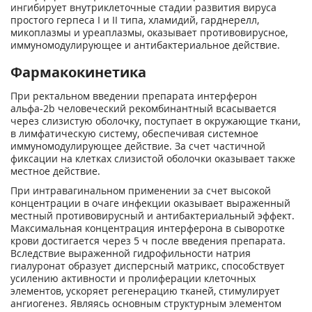
ингибирует внутриклеточные стадии развития вируса
простого герпеса I и II типа, хламидий, гарднерелл,
микоплазмы и уреаплазмы, оказывает противовирусное,
иммуномодулирующее и антибактериальное действие.
Фармакокинетика
При ректальном введении препарата интерферон
альфа-2b человеческий рекомбинантный всасывается
через слизистую оболочку, поступает в окружающие ткани,
в лимфатическую систему, обеспечивая системное
иммуномодулирующее действие. За счет частичной
фиксации на клетках слизистой оболочки оказывает также
местное действие.
При интравагинальном применении за счет высокой
концентрации в очаге инфекции оказывает выраженный
местный противовирусный и антибактериальный эффект.
Максимальная концентрация интерферона в сыворотке
крови достигается через 5 ч после введения препарата.
Вследствие выраженной гидрофильности натрия
гиалуронат образует дисперсный матрикс, способствует
усилению активности и пролиферации клеточных
элементов, ускоряет регенерацию тканей, стимулирует
ангиогенез. Являясь основным структурным элементом