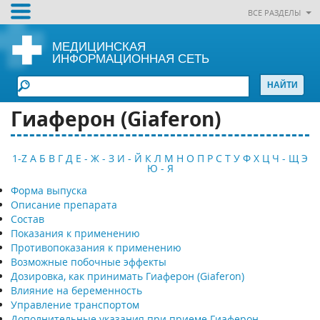
ВСЕ РАЗДЕЛЫ
МЕДИЦИНСКАЯ
ИНФОРМАЦИОННАЯ СЕТЬ
Гиаферон (Giaferon)
1-Z
А
Б
В
Г
Д
Е - Ж - З
И - Й
К
Л
М
Н
О
П
Р
С
Т
У
Ф
Х
Ц
Ч - Щ
Э
Ю - Я
Форма выпуска
Описание препарата
Состав
Показания к применению
Противопоказания к применению
Возможные побочные эффекты
Дозировка, как принимать Гиаферон (Giaferon)
Влияние на беременность
Управление транспортом
Дополнительные указания при приеме Гиаферон