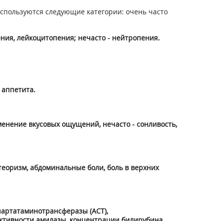
спользуются следующие категории: очень часто
ния, лейкоцитопения; нечасто - нейтропения.
 аппетита.
менение вкусовых ощущений, нечасто - сонливость,
етеоризм, абдоминальные боли, боль в верхних
партатаминотрансферазы (ACT),
ктивности амилазы, концентрации билирубина,