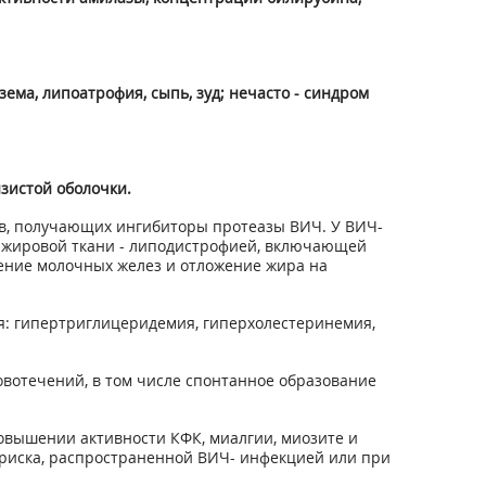
ема, липоатрофия, сыпь, зуд; нечасто - синдром
изистой оболочки.
ов, получающих ингибиторы протеазы ВИЧ. У ВИЧ-
 жировой ткани - липодистрофией, включающей
ение молочных желез и отложение жира на
: гипертриглицеридемия, гиперхолестеринемия,
вотечений, в том числе спонтанное образование
овышении активности КФК, миалгии, миозите и
 риска, распространенной ВИЧ- инфекцией или при