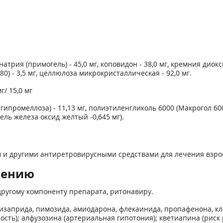
атрия (примогель) - 45,0 мг, коповидон - 38,0 мг, кремния диок
-80) - 3,5 мг, целлюлоза микрокристаллическая - 92,0 мг.
/ 15,0 мг
ромеллоза) - 11,13 мг, полиэтиленгликоль 6000 (Макрогол 6000) -
тель железа оксид желтый -0,645 мг).
м и другими антиретровирусными средствами для лечения взр
нению
другому компоненту препарата, ритонавиру.
изаприда, пимозида, амиодарона, флекаинида, пропафенона, 
ть); алфузозина (артериальная гипотония); кветиапина (риск 