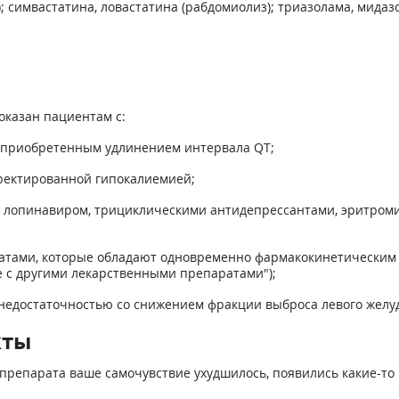
); симвастатина, ловастатина (рабдомиолиз); триазолама, мид
казан пациентам с:
 приобретенным удлинением интервала QT;
ректированной гипокалиемией;
 лопинавиром, трициклическими антидепрессантами, эритроми
ратами, которые обладают одновременно фармакокинетическим
е с другими лекарственными препаратами");
 недостаточностью со снижением фракции выброса левого желу
кты
препарата ваше самочувствие ухудшилось, появились какие-то 