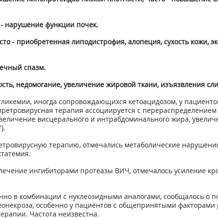
 - нарушение функции почек.
то - приобретенная липодистрофия, алопеция, сухость кожи, экз
ечный спазм.
мость, недомогание, увеличение жировой ткани, изъязвления сл
ргликемии, иногда сопровождающихся кетоацидозом, у пациент
ретровирусная терапия ассоциируется с перераспределением
увеличение висцерального и интрабдоминального жира, увелич
).
тровирусную терапию, отмечались метаболические нарушения
ктатемия.
 лечение ингибиторами протеазы ВИЧ, отмечалось усиление кро
но в комбинации с нуклеозидными аналогами, сообщалось о п
еонекроза, особенно у пациентов с общепринятыми факторами
рапии. Частота неизвестна.