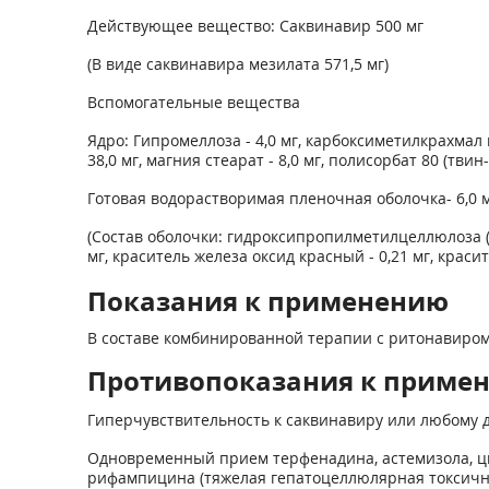
Действующее вещество: Саквинавир 500 мг
(В виде саквинавира мезилата 571,5 мг)
Вспомогательные вещества
Ядро: Гипромеллоза - 4,0 мг, карбоксиметилкрахмал н
38,0 мг, магния стеарат - 8,0 мг, полисорбат 80 (твин
Готовая водорастворимая пленочная оболочка- 6,0 мг
(Состав оболочки: гидроксипропилметилцеллюлоза (гип
мг, краситель железа оксид красный - 0,21 мг, краси
Показания к применению
В составе комбинированной терапии с ритонавиро
Противопоказания к приме
Гиперчувствительность к саквинавиру или любому 
Одновременный прием терфенадина, астемизола, ц
рифампицина (тяжелая гепатоцеллюлярная токсичнос