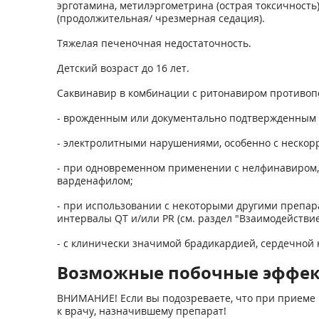
эрготамина, метилэргометрина (острая токсичность
(продолжительная/ чрезмерная седация).
Тяжелая печеночная недостаточность.
Детский возраст до 16 лет.
Саквинавир в комбинации с ритонавиром противопо
- врожденным или документально подтвержденным
- электролитными нарушениями, особенно с нескор
- при одновременном применении с нелфинавиром,
варденафилом;
- при использовании с некоторыми другими препа
интервалы QT и/или PR (см. раздел "Взаимодействи
- с клинически значимой брадикардией, сердечной
Возможные побочные эффе
ВНИМАНИЕ! Если вы подозреваете, что при приеме 
к врачу, назначившему препарат!