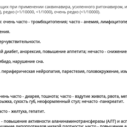
щих при применении саквинавира, усиленного ритонавиром, и
0), редко (>1/10000, <1/1000), очень редко (<1/10000).
: очень часто - тромбоцитопения; часто - анемия, лимфоцитопе
ения.
ерчувствительности.
й диабет, анорексия, повышение аппетита; нечасто - снижение
ибидо, нарушение сна.
ь, периферическая нейропатия, парестезия, головокружение, из
ень часто - диарея, тошнота; часто - вздутие живота, рвота, м
трыжка, сухость губ, неоформленный стул; нечасто -панкреатит.
то - желтуха, гепатит.
о - повышение активности аланинаминотрансферазы (AЛT) и ас
шение липопротеидов низкой плотности; часто - повышение а