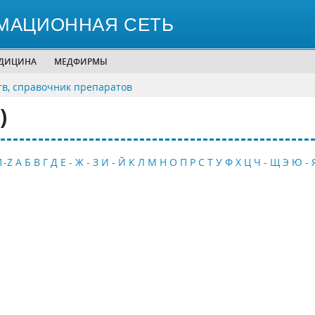
МАЦИОННАЯ СЕТЬ
ЕДИЦИНА
МЕДФИРМЫ
тв, справочник препаратов
)
1-Z
А
Б
В
Г
Д
Е - Ж - З
И - Й
К
Л
М
Н
О
П
Р
С
Т
У
Ф
Х
Ц
Ч - Щ
Э
Ю - 