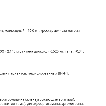
сид коллоидный - 10,0 мг, кроскармеллоза натрия -
 2,145 мг, титана диоксид - 0,525 мг, тальк -0,345
ослых пациентов, инфицированных ВИЧ-1.
кларитромицина (жизнеугрожающие аритмии);
развития комы); дигидроэрготамина, эргометрина,