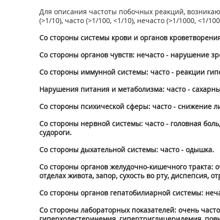
Для описания частоты побочных реакций, возникаю
(>1/10), часто (>1/100, <1/10), нечасто (>1/1000, <1/10
Со стороны системы крови и органов кроветворения
Со стороны органов чувств: нечасто - нарушение зр
Со стороны иммунной системы: часто - реакции гип
Нарушения питания и метаболизма: часто - сахарны
Со стороны психической сферы: часто - снижение л
Со стороны нервной системы: часто - головная бол
судороги.
Со стороны дыхательной системы: часто - одышка.
Со стороны органов желудочно-кишечного тракта: оч
отделах живота, запор, сухость во рту, диспепсия, о
Со стороны органов гепатобилиарной системы: нечас
Со стороны лабораторных показателей: очень част
гиперхолестеринемия, гипертриглицеридемия, повы