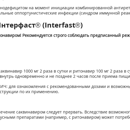
нодефицитом на момент инициации комбинированной антирет
альные оппортунистические инфекции (синдром иммунной реак
терфаст® (Interfast®)
тонавиром! Рекомендуется строго соблюдать предписанный реж
аквинавир 1000 мг 2 раза в сутки и ритонавир 100 мг 2 раза в
нутрь одновременно и не позднее 2 часов после приема пищи
 ВИЧ: для ознакомления с рекомендованными дозами и возмож
струкции по их применению.
лечение саквинавиром следует прервать. Вследствие возможно
усными препаратами (например, с ритонавиром) может потреб