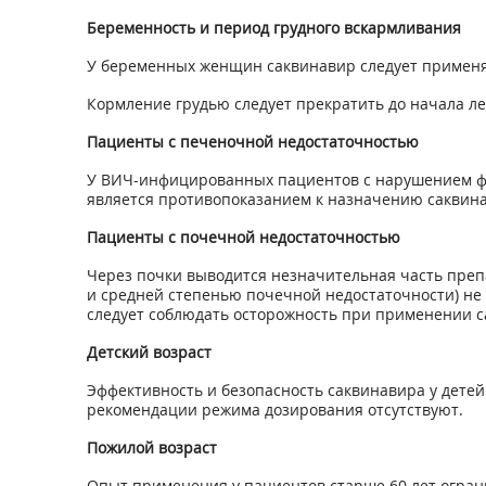
Беременность и период грудного вскармливания
У беременных женщин саквинавир следует применят
Кормление грудью следует прекратить до начала ле
Пациенты с печеночной недостаточностью
У ВИЧ-инфицированных пациентов с нарушением фу
является противопоказанием к назначению саквин
Пациенты с почечной недостаточностью
Через почки выводится незначительная часть препа
и средней степенью почечной недостаточности) не 
следует соблюдать осторожность при применении 
Детский возраст
Эффективность и безопасность саквинавира у детей
рекомендации режима дозирования отсутствуют.
Пожилой возраст
Опыт применения у пациентов старше 60 лет огран