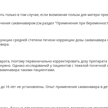
ь только в том случае, если возможная польза для матери пр
чения саквинавиром (см.раздел "Применения при беременности
нкции средней степени печени коррекции дозы саквинавира н
авира.
рата, поэтому первоначально корректировать дозу препарата 
нужно. Однако исследований у пациентов с тяжелой почечной н
саквинавира такими пациентами.
 до 16 лет не установлены. Опыт применения саквинавира в де
ичен. Данные для рекомендации режима дозирования отсутств