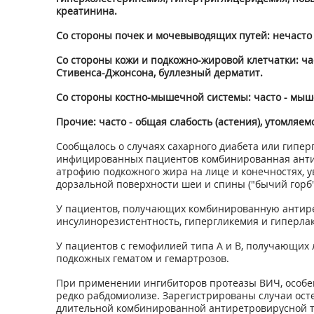
креатинина.
Со стороны почек и мочевыводящих путей: нечасто
Со стороны кожи и подкожно-жировой клетчатки: час
Стивенса-Джонсона, буллезный дерматит.
Со стороны костно-мышечной системы: часто - мыш
Прочие: часто - общая слабость (астения), утомляе
Сообщалось о случаях сахарного диабета или гипе
инфицированных пациентов комбинированная анти
атрофию подкожного жира на лице и конечностях, 
дорзальной поверхности шеи и спины ("бычий горб"
У пациентов, получающих комбинированную антире
инсулинорезистентность, гипергликемия и гиперла
У пациентов с гемофилией типа А и В, получающих
подкожных гематом и гемартрозов.
При применении ингибиторов протеазы ВИЧ, особен
редко рабдомиолизе. Зарегистрированы случаи ост
длительной комбинированной антиретровирусной те