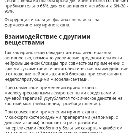
Связь с белками плазмы крови для иринотекана составляет
приблизительно 65%, для его активного метаболита SN-38 -
95%.
Фторурацил и кальция фолинат не влияют на
фармакокинетику иринотекана.
Взаимодействие с другими
веществами
Так как иринотекан обладает антихолинэстеразной
активностью, возможно увеличение продолжительности
нейромышечной блокады при совместном применении с
солями суксаметония и антагонистическое взаимодействие
в отношении нейромышечной блокады при сочетании с
недеполяризующими миорелаксантами.
При совместном применении иринотекана с
миелосупрессивными лекарственными средствами и
лучевой терапией усугубляется токсическое действие на
костный мозг (лейкопения, тромбоцитопения).
При совместном применении иринотекана с
глюкокортикостероидными препаратами (например, с
дексаметазоном) повышается риск развития
гипергликемии (особенно у больных сахарным диабетом