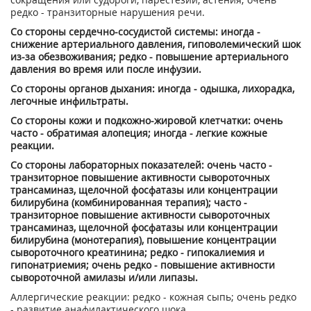
редко - транзиторные нарушения речи.
Со стороны сердечно-сосудистой системы: иногда -
снижение артериального давления, гиповолемический шок
из-за обезвоживания; редко - повышение артериального
давления во время или после инфузии.
Со стороны органов дыхания: иногда - одышка, лихорадка,
легочные инфильтраты.
Со стороны кожи и подкожно-жировой клетчатки: очень
часто - обратимая алопеция; иногда - легкие кожные
реакции.
Со стороны лабораторных показателей: очень часто -
транзиторное повышение активности сывороточных
трансаминаз, щелочной фосфатазы или концентрации
билирубина (комбинированная терапия); часто -
транзиторное повышение активности сывороточных
трансаминаз, щелочной фосфатазы или концентрации
билирубина (монотерапия), повышение концентрации
сывороточного креатинина; редко - гипокалиемия и
гипонатриемия; очень редко - повышение активности
сывороточной амилазы и/или липазы.
Аллергические реакции: редко - кожная сыпь; очень редко
- развитие анафилактического шока.