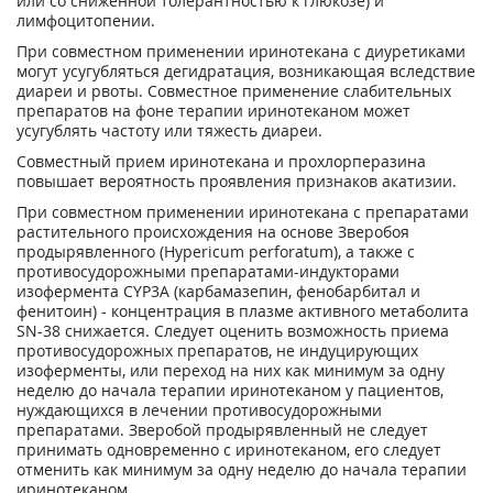
или со сниженной толерантностью к глюкозе) и
лимфоцитопении.
При совместном применении иринотекана с диуретиками
могут усугубляться дегидратация, возникающая вследствие
диареи и рвоты. Совместное применение слабительных
препаратов на фоне терапии иринотеканом может
усугублять частоту или тяжесть диареи.
Совместный прием иринотекана и прохлорперазина
повышает вероятность проявления признаков акатизии.
При совместном применении иринотекана с препаратами
растительного происхождения на основе Зверобоя
продырявленного (Hypericum perforatum), а также с
противосудорожными препаратами-индукторами
изофермента CYP3A (карбамазепин, фенобарбитал и
фенитоин) - концентрация в плазме активного метаболита
SN-38 снижается. Следует оценить возможность приема
противосудорожных препаратов, не индуцирующих
изоферменты, или переход на них как минимум за одну
неделю до начала терапии иринотеканом у пациентов,
нуждающихся в лечении противосудорожными
препаратами. Зверобой продырявленный не следует
принимать одновременно с иринотеканом, его следует
отменить как минимум за одну неделю до начала терапии
иринотеканом.