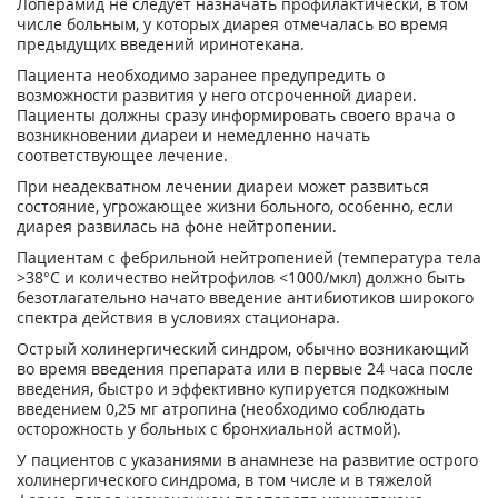
Лоперамид не следует назначать профилактически, в том
числе больным, у которых диарея отмечалась во время
предыдущих введений иринотекана.
Пациента необходимо заранее предупредить о
возможности развития у него отсроченной диареи.
Пациенты должны сразу информировать своего врача о
возникновении диареи и немедленно начать
соответствующее лечение.
При неадекватном лечении диареи может развиться
состояние, угрожающее жизни больного, особенно, если
диарея развилась на фоне нейтропении.
Пациентам с фебрильной нейтропенией (температура тела
>38°С и количество нейтрофилов <1000/мкл) должно быть
безотлагательно начато введение антибиотиков широкого
спектра действия в условиях стационара.
Острый холинергический синдром, обычно возникающий
во время введения препарата или в первые 24 часа после
введения, быстро и эффективно купируется подкожным
введением 0,25 мг атропина (необходимо соблюдать
осторожность у больных с бронхиальной астмой).
У пациентов с указаниями в анамнезе на развитие острого
холинергического синдрома, в том числе и в тяжелой