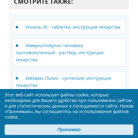
СМОТРИТЕ ТАКЖЕ:
Изнель 30 - таблетки, инструкция лекарства
Иммуноглобулин человека
противооспенный - раствор, инструкция
лекарства
Имовакс Полио - суспензия, инструкция
лекарства
Этот веб-сайт использует файлы cookie, которые
необходимы для Вашего удобства при пользовании сайтом
Инсуран НПХ - суспензия, инструкция
и для статистических данных о посещаемости сайта. Нажав
лекарства
«Принимаю», вы соглашаетесь на использование файлов
cookie.
Принимаю