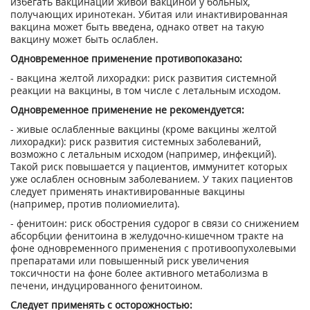
избегать вакцинации живой вакциной у больных,
получающих иринотекан. Убитая или инактивированная
вакцина может быть введена, однако ответ на такую
вакцину может быть ослаблен.
Одновременное применение противопоказано:
- вакцина желтой лихорадки: риск развития системной
реакции на вакцины, в том числе с летальным исходом.
Одновременное применение не рекомендуется:
- живые ослабленные вакцины (кроме вакцины желтой
лихорадки): риск развития системных заболеваний,
возможно с летальным исходом (например, инфекций).
Такой риск повышается у пациентов, иммунитет которых
уже ослаблен основным заболеванием. У таких пациентов
следует применять инактивированные вакцины
(например, против полиомиелита).
- фенитоин: риск обострения судорог в связи со снижением
абсорбции фенитоина в желудочно-кишечном тракте на
фоне одновременного применения с противоопухолевыми
препаратами или повышенный риск увеличения
токсичности на фоне более активного метаболизма в
печени, индуцированного фенитоином.
Следует применять с осторожностью: