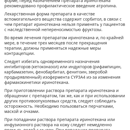
форме, перед назначением препарата иринотекана
рекомендовано профилактическое введение атропина.
Лекарственная форма препарата в качестве
вспомогательного вещества содержит сорбитол, в связи с
чем препарат иринотекана нельзя применять у пациентов
с наследственной непереносимостью фруктозы.
Во время лечения препаратом иринотекана и, по крайней
мере, в течение трех месяцев после прекращения
терапии, должны применяться надежные меры
контрацепции.
Следует избегать одновременного назначения
ингибиторов (кетоконазол) или индукторов (рифампицин,
карбамазепин, фенобарбитал, фенитоин, зверобой
продырявленный) изофермента CYP3A4 из-за изменения
фармакокинетики иринотекана.
При приготовлении раствора препарата иринотекана и
обращении с препаратом, так же, как и при использовании
других противоопухолевых средств, следует соблюдать
осторожность. Необходимо пользоваться перчатками,
маской и очками.
При попадании раствора препарата иринотекана или
инфузионного раствора на кожу следует немедленно
промыть водой с мылом. При попадании препарата