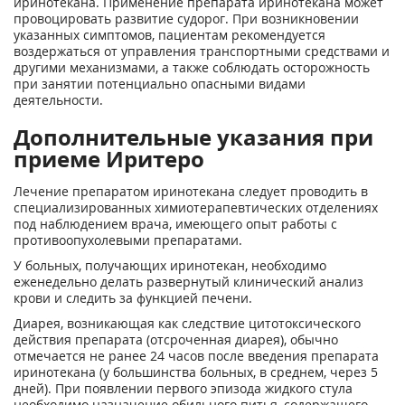
иринотекана. Применение препарата иринотекана может
провоцировать развитие судорог. При возникновении
указанных симптомов, пациентам рекомендуется
воздержаться от управления транспортными средствами и
другими механизмами, а также соблюдать осторожность
при занятии потенциально опасными видами
деятельности.
Дополнительные указания при
приеме Иритеро
Лечение препаратом иринотекана следует проводить в
специализированных химиотерапевтических отделениях
под наблюдением врача, имеющего опыт работы с
противоопухолевыми препаратами.
У больных, получающих иринотекан, необходимо
еженедельно делать развернутый клинический анализ
крови и следить за функцией печени.
Диарея, возникающая как следствие цитотоксического
действия препарата (отсроченная диарея), обычно
отмечается не ранее 24 часов после введения препарата
иринотекана (у большинства больных, в среднем, через 5
дней). При появлении первого эпизода жидкого стула
необходимо назначение обильного питья, содержащего