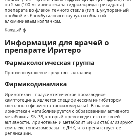
по 5 мл (100 мг иринотекана гидрохлорида тригидрата)
препарата во флакон темного стекла (тип I), укупоренный
пробкой из бромбутилового каучука и обжатый
алюминиевым колпачком.
Каждый ф
Информация для врачей о
препарате Иритеро
Фармакологическая группа
Противоопухолевое средство - алкалоид
Фармакодинамика
Иринотекан - полусинтетическое производное
камптотецина, является специфическим ингибитором
клеточного фермента топоизомеразы I. В тканях
иринотекан метаболизируется с образованием активного
метаболита SN-38, который превосходит его по своей
активности. Иринотекан и метаболит SN-38 стабилизируют
комплекс топоизомеразы I с ДНК, что препятствует ее
репликации.