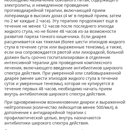
электролиты, и немедленное проведение
противодиарейной терапии, включающей прием
лоперамида в высоких дозах (4 мг в первый прием, затем
по 2 мг каждые 2 часа). Эту терапию продолжают еще в
течение не менее 12 часов после последнего эпизода
жидкого стула, но не более 48 часов из-за возможности
развития пареза тонкого кишечника. Если диарея
расценивается как тяжелая (более шести эпизодов жидкого
стула в течение суток или выраженные тенезмы), а также,
если она сопровождается рвотой или лихорадкой, больной
должен быть срочно госпитализирован в отделение
интенсивной терапии для проведения комплексного
лечения, включающего введение антибиотиков широкого
спектра действия. При умеренной или слабовыраженной
диарее (менее шести эпизодов жидкого стула в течение
суток и умеренные тенезмы), которая не купируется в
течение первых 48 часов, необходимо начать прием
внутрь антибиотиков широкого спектра действия.
При одновременном возникновении диареи и выраженной
нейтропении (количество лейкоцитов менее 500/мкл), в
дополнение к антидиарейной терапии с
профилактической целью, внутрь назначаются
антибиотики широкого спектра действия.