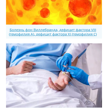
Болезнь фон Виллебранда, дефицит фактора VIII
(гемофилия А), дефицит фактора XI (гемофилия С)