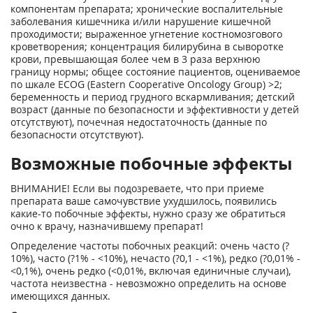
компонентам препарата; хронические воспалительные
заболевания кишечника и/или нарушение кишечной
проходимости; выраженное угнетение костномозгового
кроветворения; концентрация билирубина в сыворотке
крови, превышающая более чем в 3 раза верхнюю
границу нормы; общее состояние пациентов, оцениваемое
по шкале ECOG (Eastern Cooperative Oncology Group) >2;
беременность и период грудного вскармливания; детский
возраст (данные по безопасности и эффективности у детей
отсутствуют), почечная недостаточность (данные по
безопасности отсутствуют).
Возможные побочные эффекты
ВНИМАНИЕ! Если вы подозреваете, что при приеме
препарата ваше самочувствие ухудшилось, появились
какие-то побочные эффекты, нужно сразу же обратиться
очно к врачу, назначившему препарат!
Определение частоты побочных реакций: очень часто (?
10%), часто (?1% - <10%), нечасто (?0,1 - <1%), редко (?0,01% -
<0,1%), очень редко (<0,01%, включая единичные случаи),
частота неизвестна - невозможно определить на основе
имеющихся данных.