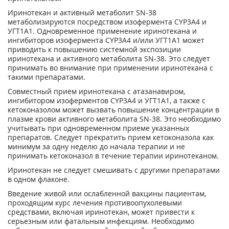
Иринотекан и активный метаболит SN-38
метаболизируются посредством изофермента CYP3A4 и
УГТ1А1. Одновременное применение иринотекана и
ингибиторов изофермента CYP3A4 и/или УГТ1А1 может
приводить к повышению системной экспозиции
иринотекана и активного метаболита SN-38. Это следует
принимать во внимание при применении иринотекана с
такими препаратами.
Совместный прием иринотекана с атазанавиром,
ингибитором изоферментов CYP3A4 и УГТ1А1, а также с
кетоконазолом может вызвать повышение концентрации в
плазме крови активного метаболита SN-38. Это необходимо
учитывать при одновременном приеме указанных
препаратов. Следует прекратить прием кетоконазола как
минимум за одну неделю до начала терапии и не
принимать кетоконазол в течение терапии иринотеканом.
Иринотекан не следует смешивать с другими препаратами
в одном флаконе.
Введение живой или ослабленной вакцины пациентам,
проходящим курс лечения противоопухолевыми
средствами, включая иринотекан, может привести к
серьезным или фатальным инфекциям. Необходимо