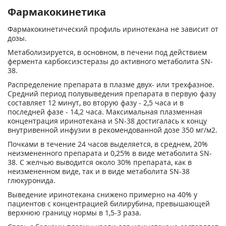
Фармакокинетика
Фармакокинетический профиль иринотекана не зависит от
дозы.
Метаболизируется, в основном, в печени под действием
фермента карбоксиэстеразы до активного метаболита SN-
38.
Распределение препарата в плазме двух- или трехфазное.
Средний период полувыведения препарата в первую фазу
составляет 12 минут, во вторую фазу - 2,5 часа и в
последней фазе - 14,2 часа. Максимальная плазменная
концентрация иринотекана и SN-38 достигалась к концу
внутривенной инфузии в рекомендованной дозе 350 мг/м
2
.
Почками в течение 24 часов выделяется, в среднем, 20%
неизмененного препарата и 0,25% в виде метаболита SN-
38. С желчью выводится около 30% препарата, как в
неизмененном виде, так и в виде метаболита SN-38
глюкуронида.
Выведение иринотекана снижено примерно на 40% у
пациентов с концентрацией билирубина, превышающей
верхнюю границу нормы в 1,5-3 раза.