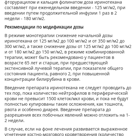
фторурацилом и кальция фолинатом доза иринотекана
составляет при еженедельном введении - 125 мг/м
2
, при
введении путем продолжительной инфузии 1 раз в 2
недели - 180 мг/м
2
.
Рекомендации по модификации дозы
В режиме монотерапии снижение начальной дозы
иринотекана от 125 мг/м
2
до 100 мг/м
2
и от 350 мг/м
2
до
300 мг/м
2
, а также снижение дозы от 125 мг/м
2
до 100 мг/м
2
и от 180 мг/м
2
до 150 мг/м
2
, в режиме комбинированной
терапии, может быть рекомендовано у пациентов в
возрасте 65 лет и старше, при предшествующей
экстенсивной лучевой терапии, при показателе общего
состояния пациента, равного 2, при повышенной
концентрации билирубина в крови.
Введение препарата иринотекана не следует проводить до
тех пор, пока количество нейтрофилов в периферической
крови не превысит 1500 клеток/мкл крови, и пока не будут
полностью купированы такие осложнения, как тошнота,
рвота и особенно диарея. Введение препарата до
разрешения всех побочных явлений можно отложить на 1-
2 недели.
В случае, если на фоне лечения развивается выраженное
угнетение костно-мозгового кроветворения (количество