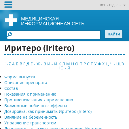
ВСЕ РАЗДЕЛЫ
МЕДИЦИНСКАЯ
ИНФОРМАЦИОННАЯ СЕТЬ
Иритеро (Iritero)
1-Z
А
Б
В
Г
Д
Е - Ж - З
И - Й
К
Л
М
Н
О
П
Р
С
Т
У
Ф
Х
Ц
Ч - Щ
Э
Ю - Я
Форма выпуска
Описание препарата
Состав
Показания к применению
Противопоказания к применению
Возможные побочные эффекты
Дозировка, как принимать Иритеро (Iritero)
Влияние на беременность
Управление транспортом
Дополнительные указания при приеме Иритеро