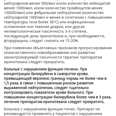
нейтрофилов менее 500/мкл и/или количество лейкоцитов
менее 1000/мкл, и/или количество тромбоцитов менее
100000/мкл) или фебрильная нейтропения (количество
нейтрофилов 1000/мкл и менее в сочетании с повышением
температуры тела более 38°С) или инфекционные
осложнения или тяжелая диарея, или другая
негематологическая токсичность 3-4 степени,
последующие дозы иринотекана и, при необходимости,
фторурацила, следует снизить на 15-20%.
При появлении объективных признаков прогрессирования
злокачественного новообразования или развитии
неконтролируемой токсичности терапию препаратом
иринотекана следует прекратить.
Больные с нарушением функции печени. При
концентрации билирубина в сыворотке крови,
превышающей верхнюю границу нормы не более чем в
1,5 раза, в связи с повышенным риском развития
выраженной нейтропении, следует тщательно
контролировать показатели крови больного. При
повышении концентрации билирубина более чем в 3 раза,
лечение препаратом иринотекана следует прекратить.
Больные с нарушением функции почек. Препарат не
рекомендуется применять у пациентов с нарушением