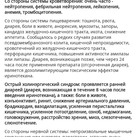
Со стороны системы кроветворения: очень часто -
нейтропения, фебрильная нейтропения, лейкопения,
анемия, тромбоцитопения.
Со стороны системы пищеварения: тошнота, рвота,
диарея, боли в животе, анорексия, мукозиты, запоры,
кандидоз желудочно-кишечного тракта, икота, снижение
аппетита. Сообщалось о редких случаях развития
псевдомембранозного колита, кишечной непроходимости,
кровотечений из желудочно-кишечного тракта,
перфорации кишечника, повышения активности амилазы
или липазы. Диарея, возникающая позже, чем через 24
часа после применения препарата (отсроченная диарея),
является дозолимитирующим токсическим эффектом
иринотекана.
Острый холинэргический синдром: проявляется ранней
диареей (диарея, возникающая в течение 8 часов после
введения иринотекана), а также: боли в животе,
конъюнктивит, ринит, снижение артериального давления,
брадикардия, вазодилатация, усиленная перистальтика
кишечника, усиленное потоотделение, озноб, недомогание,
головокружение, расстройство зрения, миоз, слезотечение,
слюнотечение.
Со стороны нервной системы: непроизвольные мышечные
сокращения или судороги, парестезии, астения; очень