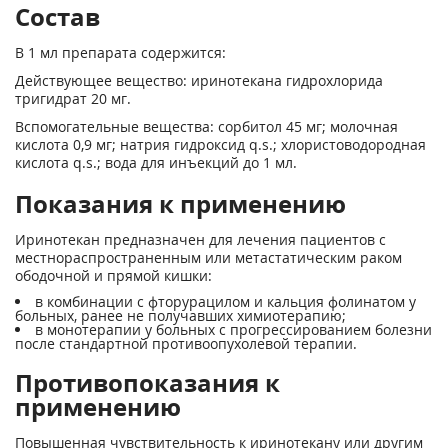
Состав
В 1 мл препарата содержится:
Действующее вещество: иринотекана гидрохлорида
тригидрат 20 мг.
Вспомогательные вещества: сорбитол 45 мг; молочная
кислота 0,9 мг; натрия гидроксид q.s.; хлористоводородная
кислота q.s.; вода для инъекций до 1 мл.
Показания к применению
Иринотекан предназначен для лечения пациентов с
местнораспространенным или метастатическим раком
ободочной и прямой кишки:
в комбинации с фторурацилом и кальция фолинатом у
больных, ранее не получавших химиотерапию;
в монотерапии у больных с прогрессированием болезни
после стандартной противоопухолевой терапии.
Противопоказания к
применению
Повышенная чувствительность к иринотекану или другим