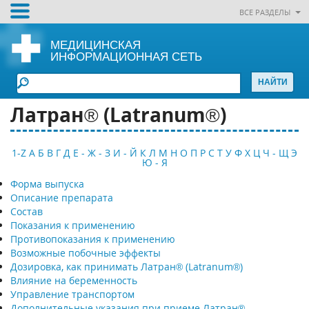
ВСЕ РАЗДЕЛЫ
МЕДИЦИНСКАЯ
ИНФОРМАЦИОННАЯ СЕТЬ
Латран® (Latranum®)
1-Z
А
Б
В
Г
Д
Е - Ж - З
И - Й
К
Л
М
Н
О
П
Р
С
Т
У
Ф
Х
Ц
Ч - Щ
Э
Ю - Я
Форма выпуска
Описание препарата
Состав
Показания к применению
Противопоказания к применению
Возможные побочные эффекты
Дозировка, как принимать Латран® (Latranum®)
Влияние на беременность
Управление транспортом
Дополнительные указания при приеме Латран®