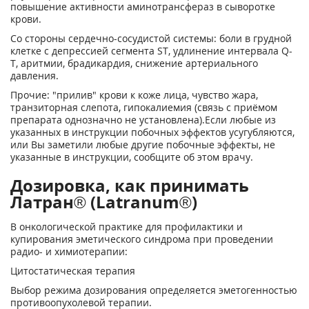
повышение активности аминотрансфераз в сыворотке
крови.
Со стороны сердечно-сосудистой системы: боли в грудной
клетке с депрессией сегмента ST, удлинение интервала Q-
T, аритмии, брадикардия, снижение артериального
давления.
Прочие: "прилив" крови к коже лица, чувство жара,
транзиторная слепота, гипокалиемия (связь с приёмом
препарата однозначно не установлена).Если любые из
указанных в инструкции побочных эффектов усугубляются,
или Вы заметили любые другие побочные эффекты, не
указанные в инструкции, сообщите об этом врачу.
Дозировка, как принимать
Латран® (Latranum®)
В онкологической практике для профилактики и
купирования эметического синдрома при проведении
радио- и химиотерапии:
Цитостатическая терапия
Выбор режима дозирования определяется эметогенностью
противоопухолевой терапии.