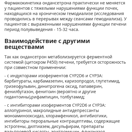
Фармакокинетика ондансетрона практически не меняется
у пациентов с тяжелыми нарушениями функции почек,
находящихся на хроническом гемодиализе (исследования
проводились в перерывах между сеансами гемодиализа). У
пациентов с выраженными нарушениями функции печени
период полувыведения - 15-32 часа.
Взаимодействие с другими
веществами
Так как ондансетрон метаболизируется ферментной
системой (цитохром Р450) печени, требуется осторожность
при совместном применении:
- с индукторами изоферментов CYP2D6 и CYP3A:
барбитураты, карбамазепин, каризопродол, глутетимид,
гризеофульвин, динитрогена оксид, папаверин,
фенилбутазон, фенитоин (вероятно и другие
гидантоины),рифампицин, толбутамид;
- с ингибиторами изоферментов CYP2D6 и CYP3A:
аллопуринол, макролидные антидепрессанты
моноаминооксидаз, хлорамфеникол, антибиотики,
ингибиторы пероральные контрацептивы, содержащие
эстрогены, дилтиазем, дисульфирам, препараты
вальпроевой кислоты, эритромицин, флуконазол,