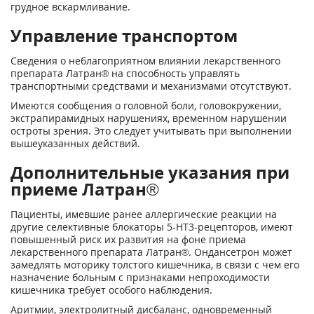
грудное вскармливание.
Управление транспортом
Сведения о неблагоприятном влиянии лекарственного
препарата Латран® на способность управлять
транспортными средствами и механизмами отсутствуют.
Имеются сообщения о головной боли, головокружении,
экстрапирамидных нарушениях, временном нарушении
остроты зрения. Это следует учитывать при выполнении
вышеуказанных действий.
Дополнительные указания при
приеме Латран®
Пациенты, имевшие ранее аллергические реакции на
другие селективные блокаторы 5-НТ
3
-рецепторов, имеют
повышенный риск их развития на фоне приема
лекарственного препарата Латран®. Ондансетрон может
замедлять моторику толстого кишечника, в связи с чем его
назначение больным с признаками непроходимости
кишечника требует особого наблюдения.
Аритмии, электролитный дисбаланс, одновременный