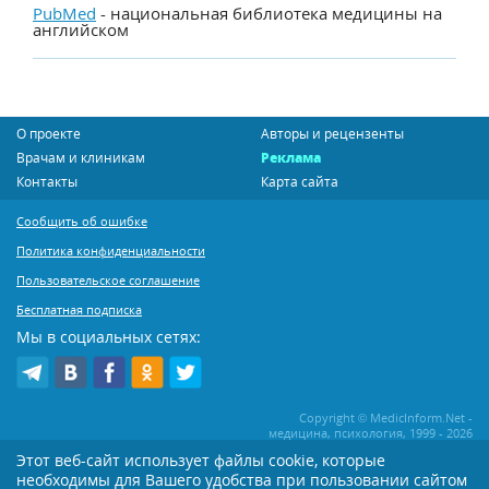
PubMed
- национальная библиотека медицины на
английском
О проекте
Авторы и рецензенты
Врачам и клиникам
Реклама
Контакты
Карта сайта
Сообщить об ошибке
Политика конфиденциальности
Пользовательское соглашение
Бесплатная подписка
Мы в социальных сетях:
Copyright © MedicInform.Net -
медицина, психология, 1999 - 2026
Этот веб-сайт использует файлы cookie, которые
необходимы для Вашего удобства при пользовании сайтом
Копирование или иное распространение статей нашего сайта строго