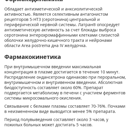
Обладает антиэметической и анксиолитической
активностью. Является селективным антагонистом
рецепторов 5-НТ
3
(серотонина) центральной и
периферической нервной системы. Латран® опосредует
антиэметическую активность за счет блокады выброса
серотонина энтерохромаффинными клетками слизистой
оболочки желудочно-кишечного тракта и нейронами
области Area postrema дна IV желудочка.
Фармакокинетика
При внутримышечном введении максимальная
концентрация в плазме достигается в течение 10 минут.
Распределение ондансетрона одинаково при пероральном,
внутримышечном и внутривенном введении. Абсолютная
биодоступность составляет около 60%. Препарат
подвергается метаболизму в печени с участием ферментов
системы микросомального окисления.
Связывание с белками плазмы составляет 70-76%. Почками
в неизмененном виде выводится менее 5% препарата.
Период полувыведения составляет около 3 часов, у
пожилых больных может достигать 5 часов.