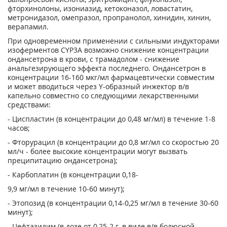
фторхинолоны, изониазид, кетоконазол, ловастатин,
метронидазол, омепразол, пропранолол, хинидин, хинин,
верапамил.
При одновременном применении с сильными индукторами
изоферментов CYP3A возможно снижение концентрации
ондансетрона в крови, с трамадолом - снижение
анальгезирующего эффекта последнего. Ондансетрон в
концентрации 16-160 мкг/мл фармацевтически совместим
и может вводиться через Y-образный инжектор в/в
капельно совместно со следующими лекарственными
средствами:
- Циспластин (в концентрации до 0,48 мг/мл) в течение 1-8
часов;
- Фторурацил (в концентрации до 0,8 мг/мл со скоростью 20
мл/ч - более высокие концентрации могут вызвать
преципитацию ондансетрона);
- Карбоплатин (в концентрации 0,18-
9,9 мг/мл в течение 10-60 минут);
- Этопозид (в концентрации 0,14-0,25 мг/мл в течение 30-60
минут);
- Цефтазидим (в дозе от 0,25-2 г, в виде в/в болюсной