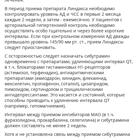
В период приема препарата Линдакса необходимо
контролировать уровень АД и ЧСС в первые 2 месяца
каждые 2 недели, а затем - ежемесячно. У пациентов с
артериальной гипертензией контроль необходимо
осуществлять особо тщательно и через более короткие
интервалы. Если при контрольном измерении АД дважды
превышало уровень 145/90 мм рт. ст., прием Линдаксы
следует приостановить.
С осторожностью следует назначать сибутрамин
одновременно с препаратами, удлиняющими интервал QT,
в т.ч. блокаторами гистаминовых H
1
-рецепторов
(астемизол, терфенадин), антиаритмическими
препаратами (амиодарон, хинидин, флекаинид,
мексилетин, пропафенон, соталол), цизапридом,
пимозидом, сертиндолом и трициклическими
антидепрессантами. Это касается и состояний, которые
способны приводить к удлинению интервала QT
(например, гипомагниемия).
Интервал между приемом ингибиторов МАО (в т.ч.
фуразолидона, прокарбазина, селегилина) и сибутрамина
должен составлять не менее 2 недель.
Хотя и не установлена связь между приемом сибутрамина