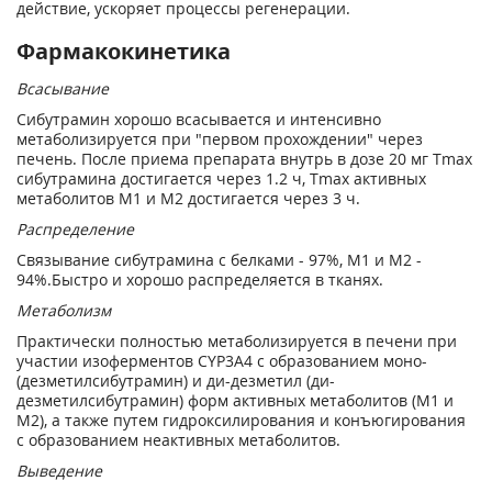
действие, ускоряет процессы регенерации.
Фармакокинетика
Всасывание
Сибутрамин хорошо всасывается и интенсивно
метаболизируется при "первом прохождении" через
печень. После приема препарата внутрь в дозе 20 мг T
mах
сибутрамина достигается через 1.2 ч, T
mах
активных
метаболитов М1 и М2 достигается через 3 ч.
Распределение
Связывание сибутрамина с белками - 97%, M1 и М2 -
94%.Быстро и хорошо распределяется в тканях.
Метаболизм
Практически полностью метаболизируется в печени при
участии изоферментов CYP3A4 с образованием моно-
(дезметилсибутрамин) и ди-дезметил (ди-
дезметилсибутрамин) форм активных метаболитов (M1 и
М2), а также путем гидроксилирования и конъюгирования
с образованием неактивных метаболитов.
Выведение