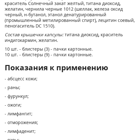
краситель Солнечный закат желтый, титана диоксид,
желатин, чернила черные 1012 (шеллак, железа оксид
черный, н-бутанол, этанол денатурированный
(промышленный метилированный спирт), лецитин соевый,
пеногаситель DC 1510).
Состав крышечки капсулы:
титана диоксид, краситель
индигокармин, желатин.
10 шт. - блистеры (3) - пачки картонные.
10 шт. - блистеры (9) - пачки картонные.
Показания к применению
- абсцесс кожи;
- раны;
- фурункул;
- ожоги;
- лимфангит;
- отморожения;
- лимфаденит;
- язвы;