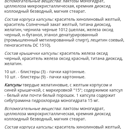
Вспомогательные вещества
: лактозы моногидрат,
целлюлоза микрокристаллическая, кремния диоксид
коллоидный безводный, магния стеарат.
Состав корпуса капсулы:
краситель хинолиновый желтый,
краситель Солнечный закат желтый, титана диоксид,
желатин, чернила черные 1012 (шеллак, железа оксид
черный, н-бутанол, этанол денатурированный
(промышленный метилированный спирт), лецитин соевый,
пеногаситель DC 1510).
Состав крышечки капсулы:
краситель железа оксид
черный, краситель железа оксид красный, титана диоксид,
желатин.
10 шт. - блистеры (3) - пачки картонные.
10 шт. - блистеры (9) - пачки картонные.
Капсулы
твердые желатиновые, с желтым корпусом и
синей крышечкой, с маркировкой "15"; содержимое капсул
- белый или почти белый порошок. 1 капсула содержит
сибутрамина гидрохлорида моногидрата 15 мг.
Вспомогательные вещества
: лактозы моногидрат,
целлюлоза микрокристаллическая, кремния диоксид
коллоидный безводный, магния стеарат.
Состав корпуса капсулы:
краситель хинолиновый желтый,