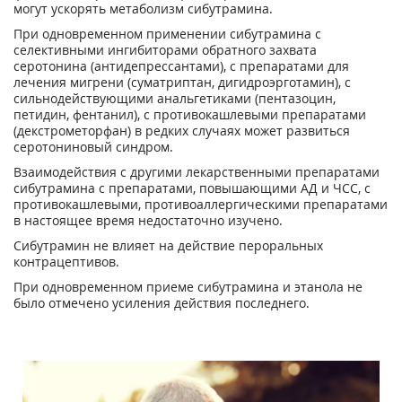
могут ускорять метаболизм сибутрамина.
При одновременном применении сибутрамина с
селективными ингибиторами обратного захвата
серотонина (антидепрессантами), с препаратами для
лечения мигрени (суматриптан, дигидроэрготамин), с
сильнодействующими анальгетиками (пентазоцин,
петидин, фентанил), с противокашлевыми препаратами
(декстрометорфан) в редких случаях может развиться
серотониновый синдром.
Взаимодействия с другими лекарственными препаратами
сибутрамина с препаратами, повышающими АД и ЧСС, с
противокашлевыми, противоаллергическими препаратами
в настоящее время недостаточно изучено.
Сибутрамин не влияет на действие пероральных
контрацептивов.
При одновременном приеме сибутрамина и этанола не
было отмечено усиления действия последнего.