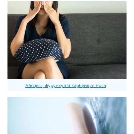
Абсцесс, фурункул и карбункул носа