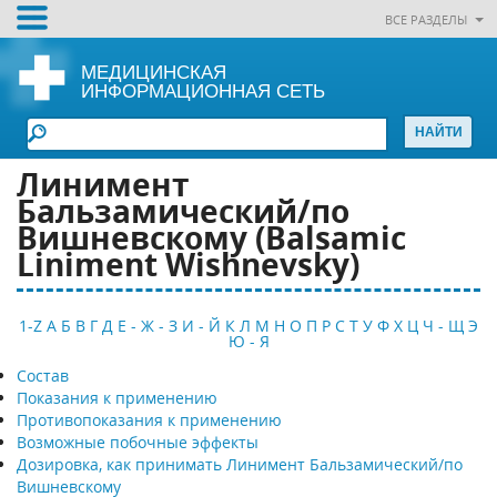
ВСЕ РАЗДЕЛЫ
МЕДИЦИНСКАЯ
ИНФОРМАЦИОННАЯ СЕТЬ
Линимент
Бальзамический/по
Вишневскому (Balsamic
Liniment Wishnevsky)
1-Z
А
Б
В
Г
Д
Е - Ж - З
И - Й
К
Л
М
Н
О
П
Р
С
Т
У
Ф
Х
Ц
Ч - Щ
Э
Ю - Я
Состав
Показания к применению
Противопоказания к применению
Возможные побочные эффекты
Дозировка, как принимать Линимент Бальзамический/по
Вишневскому