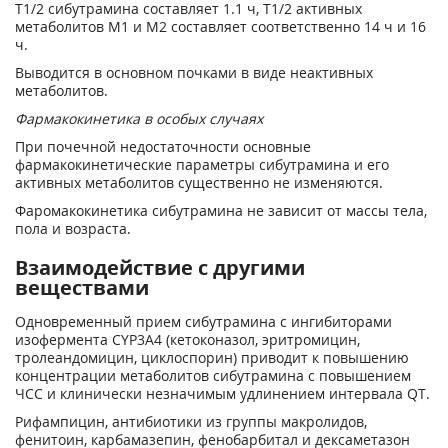
Т
1/2
сибутрамина составляет 1.1 ч, Т
1/2
активных
метаболитов М1 и М2 составляет соответственно 14 ч и 16
ч.
Выводится в основном почками в виде неактивных
метаболитов.
Фармакокинетика в особых случаях
При почечной недостаточности основные
фармакокинетические параметры сибутрамина и его
активных метаболитов существенно не изменяются.
Фаромакокинетика сибутрамина не зависит от массы тела,
пола и возраста.
Взаимодействие с другими
веществами
Одновременный прием сибутрамина с ингибиторами
изофермента CYP3A4 (кетоконазол, эритромицин,
тролеандомицин, циклоспорин) приводит к повышению
концентрации метаболитов сибутрамина с повышением
ЧСС и клинически незначимым удлинением интервала QT.
Рифампицин, антибиотики из группы макролидов,
фенитоин, карбамазепин, фенобарбитал и дексаметазон