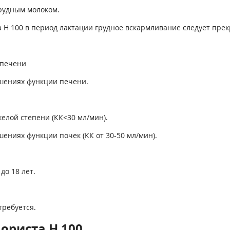
грудным молоком.
Н 100 в период лактации грудное вскармливание следует прек
 печени
шениях функции печени.
елой степени (КК<30 мл/мин).
ениях функции почек (КК от 30-50 мл/мин).
до 18 лет.
требуется.
ориста H 100