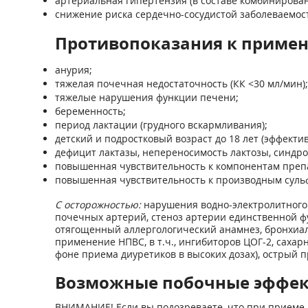
артериальная гипертензия (в составе комбинирован
снижение риска сердечно-сосудистой заболеваемост
Противопоказания к приме
анурия;
тяжелая почечная недостаточность (КК <30 мл/мин);
тяжелые нарушения функции печени;
беременность;
период лактации (грудного вскармливания);
детский и подростковый возраст до 18 лет (эффекти
дефицит лактазы, непереносимость лактозы, синдр
повышенная чувствительность к компонентам преп
повышенная чувствительность к производным суль
С осторожностью:
нарушения водно-электролитного 
почечных артерий, стеноз артерии единственной ф
отягощенный аллергологический анамнез, бронхиаль
применение НПВС, в т.ч., ингибиторов ЦОГ-2, сахар
фоне приема диуретиков в высоких дозах), острый 
Возможные побочные эффе
ВНИМАНИЕ! Если вы подозреваете, что при приеме 