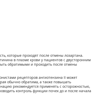
ь, которые проходят после отмены лозартана.
тинина в плазме крови у пациентов с двусторонним
быть обратимыми и проходить после отмены
онистами рецепторов ангиотензина II может
рая обычно обратима, а также повышать
инацию рекомендуется применять с осторожностью,
роводить контроль функции почек до и после начала