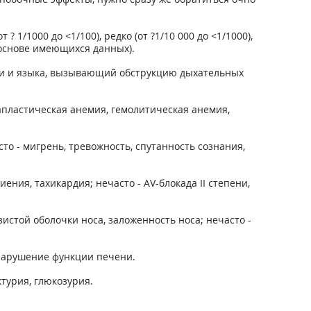
? 1/1000 до <1/100), редко (от ?1/10 000 до <1/1000),
 основе имеющихся данных).
ани и языка, вызывающий обструкцию дыхательных
 апластическая анемия, гемолитическая анемия,
то - мигрень, тревожность, спутанность сознания,
ения, тахикардия; нечасто - AV-блокада II степени,
зистой оболочки носа, заложенность носа; нечасто -
, нарушение функции печени.
турия, глюкозурия.