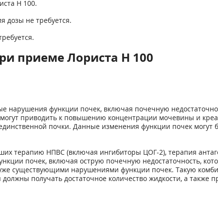
иста Н 100.
я дозы не требуется.
требуется.
ри приеме Лориста H 100
 нарушения функции почек, включая почечную недостаточност
 могут приводить к повышению концентрации мочевины и креа
единственной почки. Данные изменения функции почек могут 
ших терапию НПВС (включая ингибиторы ЦОГ-2), терапия антаг
кции почек, включая острую почечную недостаточность, кото
с уже существующими нарушениями функции почек. Такую комб
 должны получать достаточное количество жидкости, а также п