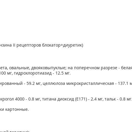
зина II рецепторов блокатор+диуретик)
ета, овальные, двояковыпуклые; на поперечном разрезе - бела
00 мг, гидрохлоротиазид - 12.5 мг.
рованный - 59.2 мг, целлюлоза микрокристаллическая - 137.1 мг,
рогол 4000 - 0.8 мг, титана диоксид (Е171) - 2.4 мг, тальк - 0.8 мг
чки картонные.