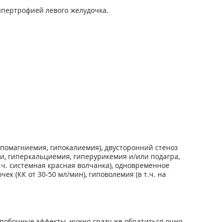
ипертрофией левого желудочка.
помагниемия, гипокалиемия), двусторонний стеноз
, гиперкальциемия, гиперурикемия и/или подагра,
ч. системная красная волчанка), одновременное
к (КК от 30-50 мл/мин), гиповолемия (в т.ч. на
побочные эффекты, нужно сразу же обратиться очно