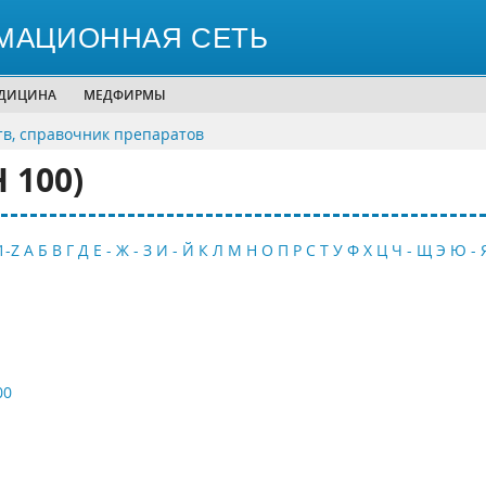
МАЦИОННАЯ СЕТЬ
ЕДИЦИНА
МЕДФИРМЫ
тв, справочник препаратов
 100)
1-Z
А
Б
В
Г
Д
Е - Ж - З
И - Й
К
Л
М
Н
О
П
Р
С
Т
У
Ф
Х
Ц
Ч - Щ
Э
Ю - 
00