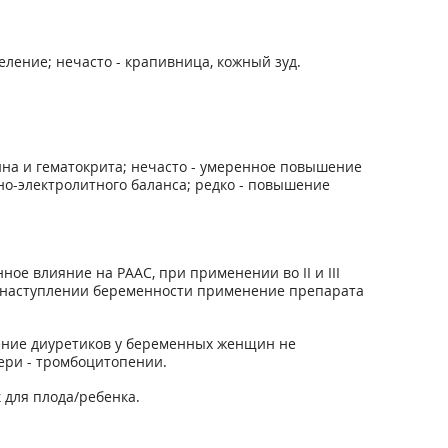
еление; нечасто - крапивница, кожный зуд.
на и гематокрита; нечасто - умеренное повышение
о-электролитного баланса; редко - повышение
е влияние на РААС, при применении во II и III
и наступлении беременности применение препарата
ение диуретиков у беременных женщин не
тери - тромбоцитопении.
 для плода/ребенка.