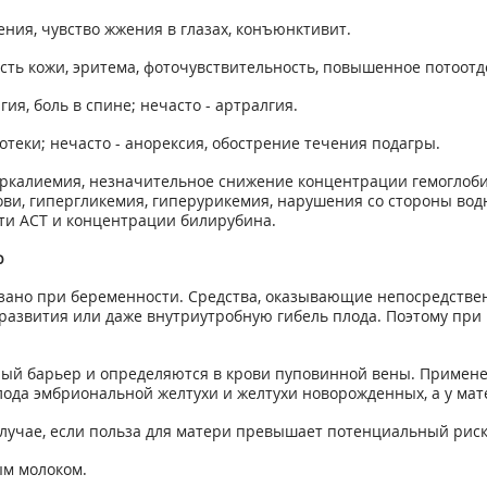
ения, чувство жжения в глазах, конъюнктивит.
хость кожи, эритема, фоточувствительность, повышенное потоотд
гия, боль в спине; нечасто - артралгия.
 отеки; нечасто - анорексия, обострение течения подагры.
еркалиемия, незначительное снижение концентрации гемоглоби
ви, гипергликемия, гиперурикемия, нарушения со стороны водн
сти ACT и концентрации билирубина.
ю
но при беременности. Средства, оказывающие непосредственно
развития или даже внутриутробную гибель плода. Поэтому пр
ый барьер и определяются в крови пуповинной вены. Примен
плода эмбриональной желтухи и желтухи новорожденных, а у ма
лучае, если польза для матери превышает потенциальный риск
ым молоком.