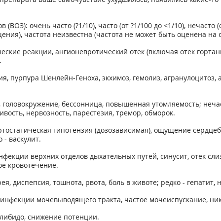
): очень часто (?1/10), часто (от ?1/100 до <1/10), нечасто (от 
щения), частота неизвестна (частота не может быть оценена на
ческие реакции, ангионевротический отек (включая отек горт
.
ия, пурпура Шенлейн-Геноха, экхимоз, гемолиз, агранулоцитоз,
ь, головокружение, бессонница, повышенная утомляемость; нечас
вость, нервозность, парестезия, тремор, обморок.
ортостатическая гипотензия (дозозависимая), ощущение сердцеби
 - васкулит.
инфекции верхних отделов дыхательных путей, синусит, отек сли
ое кровотечение.
рея, диспепсия, тошнота, рвота, боль в животе; редко - гепатит
 инфекции мочевыводящего тракта, частое мочеиспускание, ник
 либидо, снижение потенции.