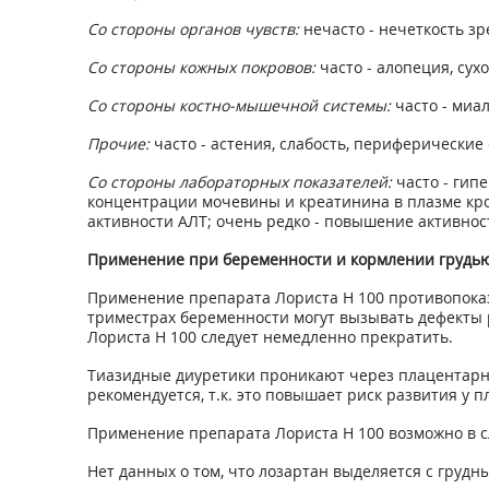
Со стороны органов чувств:
нечасто - нечеткость зр
Со стороны кожных покровов:
часто - алопеция, су
Со стороны костно-мышечной системы:
часто - миал
Прочие:
часто - астения, слабость, периферические
Со стороны лабораторных показателей:
часто - гип
концентрации мочевины и креатинина в плазме кро
активности АЛТ; очень редко - повышение активно
Применение при беременности и кормлении грудь
Применение препарата Лориста Н 100 противопоказа
триместрах беременности могут вызывать дефекты 
Лориста Н 100 следует немедленно прекратить.
Тиазидные диуретики проникают через плацентарн
рекомендуется, т.к. это повышает риск развития у 
Применение препарата Лориста Н 100 возможно в с
Нет данных о том, что лозартан выделяется с грудн