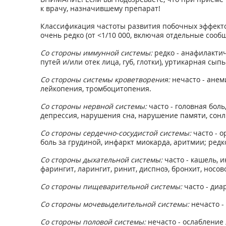
к врачу, назначившему препарат!
Классификация частоты развития побочных эффектов (ВОЗ
очень редко (от <1/10 000, включая отдельные сооб
Со стороны иммунной системы:
редко - анафилакти
путей и/или отек лица, губ, глотки), уртикарная сыпь
Со стороны системы кроветворения:
нечасто - анем
лейкопения, тромбоцитопения.
Со стороны нервной системы:
часто - головная бол
депрессия, нарушения сна, нарушение памяти, сонли
Со стороны сердечно-сосудистой системы:
часто - 
боль за грудиной, инфаркт миокарда, аритмии; редко
Со стороны дыхательной системы:
часто - кашель, 
фарингит, ларингит, ринит, диспноэ, бронхит, носов
Со стороны пищеварительной системы:
часто - диа
Со стороны мочевыделительной системы:
нечасто -
Со стороны половой системы:
нечасто - ослабление