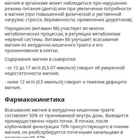
магния в организме может наблюдаться при нарушении
режима питания (диета) или при увеличении потребности
в магнии (при повышенной физической и умственной
нагрузке, стрессе, беременности, приме­нении диуретиков).
Пиридоксин (витамин В
6
) участвует во многих
метаболических процессах, в регуля­ции метаболизма
нервной системы. Витамин В
6
улучшает всасывание
магния из желудочно-кишечного тракта и его
проникновение в клетки.
Содержание магния в сыворотке:
- от 12 до 17 мг/л (0,5-07 ммоль/л) говорит об умеренной
недостаточности магния;
- ниже 12 мг/л (0,5 ммоль/л) говорит о тяжелом дефиците
магния.
Фармакокинетика
Всасывание магния в желудочно-кишечном тракте
составляет 50% от принимаемой внутрь дозы. Выводится
преимущественно через почки. В почках, после
клубочковой фильт­рации 70% присутствующего в плазме
магния, он реабсорбируется почечными канальцами в
пропорции 95-97%.