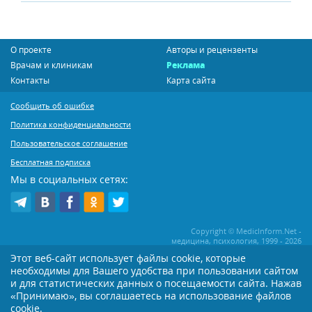
О проекте
Авторы и рецензенты
Врачам и клиникам
Реклама
Контакты
Карта сайта
Сообщить об ошибке
Политика конфиденциальности
Пользовательское соглашение
Бесплатная подписка
Мы в социальных сетях:
Copyright © MedicInform.Net -
медицина, психология, 1999 - 2026
Этот веб-сайт использует файлы cookie, которые
необходимы для Вашего удобства при пользовании сайтом
Копирование или иное распространение статей нашего сайта строго
воспрещается. Копирование раздела "Новости" допускается при наличии
и для статистических данных о посещаемости сайта. Нажав
активной открытой для поисковиков ссылки на MedicInform.Net
«Принимаю», вы соглашаетесь на использование файлов
Материалы на сайте представлены в справочных целях. Редакция не всегда
cookie.