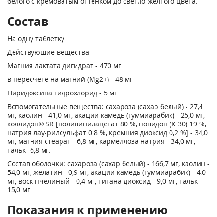
белого с кремоватым оттенком до светло-желтого цвета.
Состав
На одну таблетку
Действующие вещества
Магния лактата дигидрат - 470 мг
в пересчете на магний (Mg
2+
) - 48 мг
Пиридоксина гидрохлорид - 5 мг
Вспомогательные вещества: сахароза (сахар белый) - 27,4
мг, каолин - 41,0 мг, акации камедь (гуммиарабик) - 25,0 мг,
коллидон
®
SR [поливинилацетат 80 %, повидон (К 30) 19 %,
натрия лау-рилсульфат 0.8 %, кремния диоксид 0,2 %] - 34,0
мг, магния стеарат - 6,8 мг, кармеллоза натрия - 34,0 мг,
тальк -6,8 мг.
Состав оболочки: сахароза (сахар белый) - 166,7 мг, каолин -
54,0 мг, желатин - 0,9 мг, акации камедь (гуммиарабик) - 4,0
мг, воск пчелиный - 0,4 мг, титана диоксид - 9,0 мг, тальк -
15,0 мг.
Показания к применению