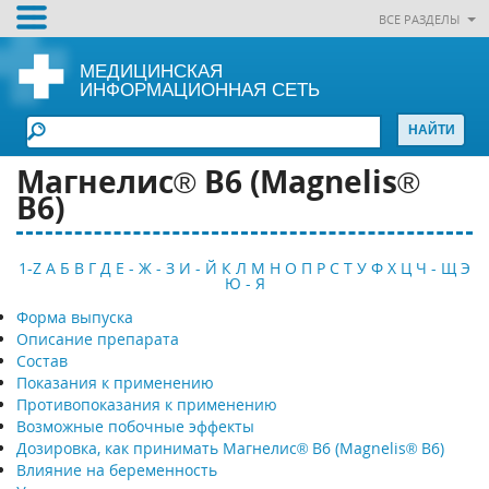
ВСЕ РАЗДЕЛЫ
МЕДИЦИНСКАЯ
ИНФОРМАЦИОННАЯ СЕТЬ
Магнелис® В6 (Magnelis®
B6)
1-Z
А
Б
В
Г
Д
Е - Ж - З
И - Й
К
Л
М
Н
О
П
Р
С
Т
У
Ф
Х
Ц
Ч - Щ
Э
Ю - Я
Форма выпуска
Описание препарата
Состав
Показания к применению
Противопоказания к применению
Возможные побочные эффекты
Дозировка, как принимать Магнелис® В6 (Magnelis® B6)
Влияние на беременность