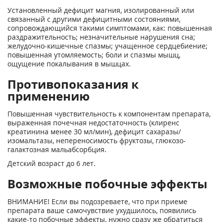
Установленный дефицит магния, изолиро­ванный или
связанный с другими дефи­цитными состояниями,
сопровождающий­ся такими симптомами, как: повышенная
раздражительность; незначительные нарушения сна;
желудочно-кишечные спазмы; учащенное сердцебиение;
повы­шенная утомляемость; боли и спазмы мышц,
ощущение покалывания в мышцах.
Противопоказания к
применению
Повышенная чувствительность к компонен­там препарата,
выраженная почечная недо­статочность (клиренс
креатинина менее 30 мл/мин), дефицит сахаразы/
изомальтазы, непереносимость фруктозы, глюкозо-
галактозная мальабсорбция.
Детский возраст до 6 лет.
Возможные побочные эффекты
ВНИМАНИЕ! Если вы подозреваете, что при приеме
препарата ваше самочувствие ухудшилось, появились
какие-то побочные эффекты, нужно сразу же обратиться