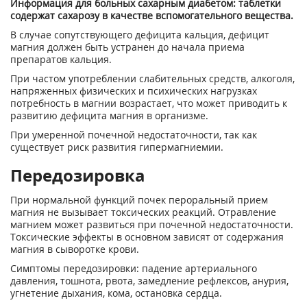
Информация для больных сахарным диабетом: таблетки
содержат сахарозу в качестве вспомогательного вещества.
В случае сопутствующего дефицита кальция, дефицит
магния должен быть устранен до начала приема
препаратов кальция.
При частом употреблении слабительных средств, алкоголя,
напряженных физических и психических нагрузках
потребность в магнии возрастает, что может приводить к
развитию дефицита магния в организме.
При умеренной почеч­ной недостаточности, так как
существует риск развития гипермагниемии.
Передозировка
При нормальной функций почек пероральный прием
магния не вызывает токсических реакций. Отравление
магнием может развиться при почечной недостаточности.
Токсические эффекты в основном зависят от содержания
магния в сыворотке крови.
Симптомы передозировки: падение артериального
давления, тошнота, рвота, замед­ление рефлексов, анурия,
угнетение дыхания, кома, остановка сердца.