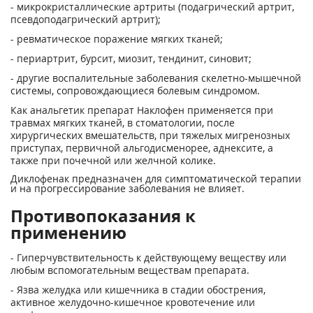
- микрокристаллические артриты (подагрический артрит,
псевдоподагрический артрит);
- ревматическое поражение мягких тканей;
- периартрит, бурсит, миозит, тендинит, синовит;
- другие воспалительные заболевания скелетно-мышечной
системы, сопровождающиеся болевым синдромом.
Как анальгетик препарат Наклофен применяется при
травмах мягких тканей, в стоматологии, после
хирургических вмешательств, при тяжелых мигренозных
приступах, первичной альгодисменорее, аднексите, а
также при почечной или желчной колике.
Диклофенак предназначен для симптоматической терапии
и на прогрессирование заболевания не влияет.
Противопоказания к
применению
- Гиперчувствительность к действующему веществу или
любым вспомогательным веществам препарата.
- Язва желудка или кишечника в стадии обострения,
активное желудочно-кишечное кровотечение или