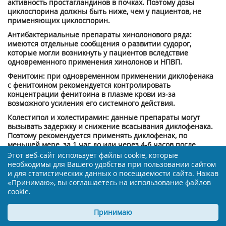
активность простагландинов в почках. Поэтому дозы
циклоспорина должны быть ниже, чем у пациентов, не
применяющих циклоспорин.
Антибактериальные препараты хинолонового ряда:
имеются отдельные сообщения о развитии судорог,
которые могли возникнуть у пациентов вследствие
одновременного применения хинолонов и НПВП.
Фенитоин: при одновременном применении диклофенака
с фенитоином рекомендуется контролировать
концентрации фенитоина в плазме крови из-за
возможного усиления его системного действия.
Колестипол и холестирамин: данные препараты могут
вызывать задержку и снижение всасывания диклофенака.
Поэтому рекомендуется применять диклофенак, по
меньшей мере, за 1 час до или через 4-6 часов после
приема колестипола/колестирамина.
Этот веб-сайт использует файлы cookie, которые
необходимы для Вашего удобства при пользовании сайтом
Мощные ингибиторы изофермента CYP2C9: следует
и для статистических данных о посещаемости сайта. Нажав
соблюдать осторожность при одновременном применении
«Принимаю», вы соглашаетесь на использование файлов
диклофенака с мощными ингибиторами изофермента
cookie.
CYP2C9 (такими как сульфинпиразон и вориконазол), что
может привести к значимому повышению равновесной
Принимаю
концентрации диклофенака в плазме крови и усиления его
системного действия в связи с ингибированием