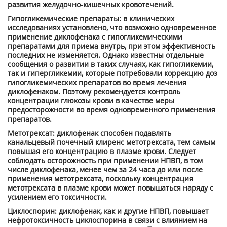
развития желудочно-кишечных кровотечений.
Гипогликемические препараты: в клинических
исследованиях установлено, что возможно одновременное
применение диклофенака с гипогликемическими
препаратами для приема внутрь, при этом эффективность
последних не изменяется. Однако известны отдельные
сообщения о развитии в таких случаях, как гипогликемии,
так и гипергликемии, которые потребовали коррекцию доз
гипогликемических препаратов во время лечения
диклофенаком. Поэтому рекомендуется контроль
концентрации глюкозы крови в качестве меры
предосторожности во время одновременного применения
препаратов.
Метотрексат: диклофенак способен подавлять
канальцевый почечный клиренс метотрексата, тем самым
повышая его концентрацию в плазме крови. Следует
соблюдать осторожность при применении НПВП, в том
числе диклофенака, менее чем за 24 часа до или после
применения метотрексата, поскольку концентрация
метотрексата в плазме крови может повышаться наряду с
усилением его токсичности.
Циклоспорин: диклофенак, как и другие НПВП, повышает
нефротоксичность циклоспорина в связи с влиянием на