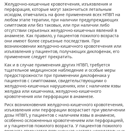
Желудочно-кишечные кровотечения, изъязвления и
перфорация, которые могут закончиться летальным
исходом, отмечались на фоне применения всех НПВП на
любом этапе терапии, при наличии предупреждающих
симптомов или без таковых, или при наличии либо
отсутствии серьезных желудочно-кишечных явлений в
анамнезе. Как правило, у пациентов пожилого возраста
они имеют более серьезные последствия. При
возникновении желудочно-кишечного кровотечения или
изъязвления у пациентов, получающих диклофенак, его
применение следует прекратить.
Как и в случае применения других НПВП, требуется
тщательное медицинское наблюдение и особые меры
предосторожности при применении диклофенака у
пациентов с симптомами, свидетельствующими о
желудочно-кишечных нарушениях, или с наличием язвы
желудка или кишечника, желудочно-кишечного
кровотечения или перфорации в анамнезе.
Риск возникновения желудочно-кишечного кровотечения,
изъязвления или перфорации возрастает при увеличении
дозы НПВП, у пациентов с наличием язвы в анамнезе,
особенно осложненных кровотечением или перфорацией,
и у пациентов пожилого возраста. У пациентов пожилого
возраста отмечается повышенная частота нежелательных