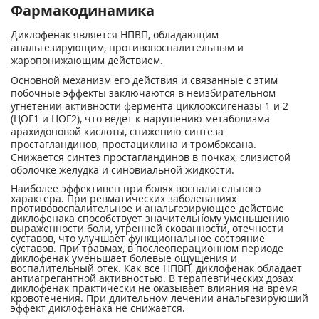
Фармакодинамика
Диклофенак является НПВП, обладающим
анальгезирующим, противовоспалительным и
жаропонижающим действием.
Основной механизм его действия и связанные с этим
побочные эффекты заключаются в неизбирательном
угнетении активности фермента циклооксигеназы 1 и 2
(ЦОГ1 и ЦОГ2), что ведет к нарушению метаболизма
арахидоновой кислоты, снижению синтеза
простагландинов, простациклина и тромбоксана.
Снижается синтез простагландинов в почках, слизистой
оболочке желудка и синовиальной жидкости.
Наиболее эффективен при болях воспалительного
характера. При ревматических заболеваниях
противовоспалительное и анальгезирующее действие
диклофенака способствует значительному уменьшению
выраженности боли, утренней скованности, отечности
суставов, что улучшает функциональное состояние
суставов. При травмах, в послеоперационном периоде
диклофенак уменьшает болевые ощущения и
воспалительный отек. Как все НПВП, диклофенак обладает
антиагрегантной активностью. В терапевтических дозах
диклофенак практически не оказывает влияния на время
кровотечения. При длительном лечении анальгезируюший
эффект диклофенака не снижается.