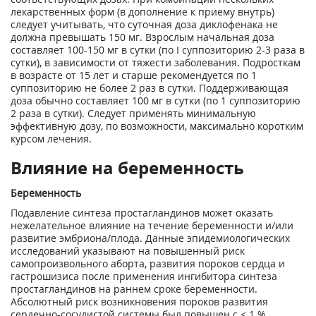
лекарственных форм (в дополнение к приему внутрь)
следует учитывать, что суточная доза диклофенака не
должна превышать 150 мг. Взрослым начальная доза
составляет 100-150 мг в сутки (по I суппозиторию 2-3 раза в
сутки), в зависимости от тяжести заболевания. Подросткам
в возрасте от 15 лет и старше рекомендуется по 1
суппозиторию не более 2 раз в сутки. Поддерживающая
доза обычно составляет 100 мг в сутки (по 1 суппозиторию
2 раза в сутки). Следует применять минимальную
эффективную дозу, по возможности, максимально коротким
курсом лечения.
Влияние на беременность
Беременность
Подавление синтеза простагландинов может оказать
нежелательное влияние на течение беременности и/или
развитие эмбриона/плода. Данные эпидемиологических
исследований указывают на повышенный риск
самопроизвольного аборта, развития пороков сердца и
гастрошизиса после применения ингибитора синтеза
простагландинов на раннем сроке беременности.
Абсолютный риск возникновения пороков развития
сердечно-сосудистой системы был повышен с < 1 %