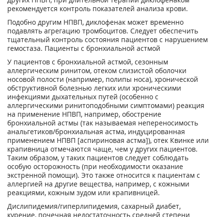
рекомендуется контроль показателей анализа крови.
Подобно другим НПВП, диклофенак может временно
подавлять агрегацию тромбоцитов. Следует обеспечить
тщательный контроль состояния пациентов с нарушением
гемостаза. Пациенты с бронхиальной астмой
У пациентов с бронхиальной астмой, сезонным
аллергическим ринитом, отеком слизистой оболочки
носовой полости (например, полипы носа), хронической
обструктивной болезнью легких или хроническими
инфекциями дыхательных путей (особенно с
аллергическими ринитоподобными симптомами) реакция
на применение НПВП, например, обострение
бронхиальной астмы (так называемая непереносимость
анальгетиков/бронхиальная астма, индуцированная
применением НПВП [аспириновая астма]), отек Квинке или
крапивница отмечаются чаще, чем у других пациентов.
Таким образом, у таких пациентов следует соблюдать
особую осторожность (при необходимости оказание
экстренной помощи). Это также относится к пациентам с
аллергией на другие вещества, например, с кожными
реакциями, кожным зудом или крапивницей.
Дислипидемия/гиперлипидемия, сахарный диабет,
курение, почечная недостаточность средней степени