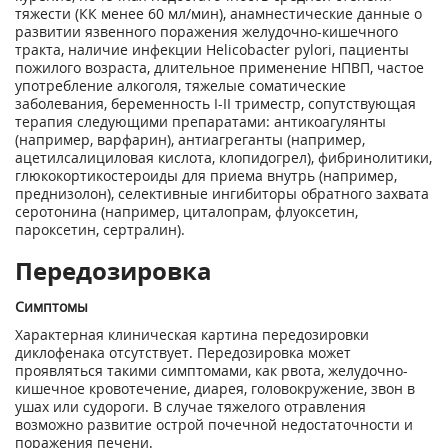
тяжести (КК менее 60 мл/мин), анамнестические данные о
развитии язвенного поражения желудочно-кишечного
тракта, наличие инфекции Helicobacter pylori, пациенты
пожилого возраста, длительное применение НПВП, частое
употребление алкоголя, тяжелые соматические
заболевания, беременность I-II триместр, сопутствующая
терапия следующими препаратами: антикоагулянты
(например, варфарин), антиагреганты (например,
ацетилсалициловая кислота, клопидогрел), фибринолитики,
глюкокортикостероиды для приема внутрь (например,
преднизолон), селективные ингибиторы обратного захвата
серотонина (например, циталопрам, флуоксетин,
пароксетин, сертралин).
Передозировка
Симптомы
Характерная клиническая картина передозировки
диклофенака отсутствует. Передозировка может
проявляться такими симптомами, как рвота, желудочно-
кишечное кровотечение, диарея, головокружение, звон в
ушах или судороги. В случае тяжелого отравления
возможно развитие острой почечной недостаточности и
поражения печени.