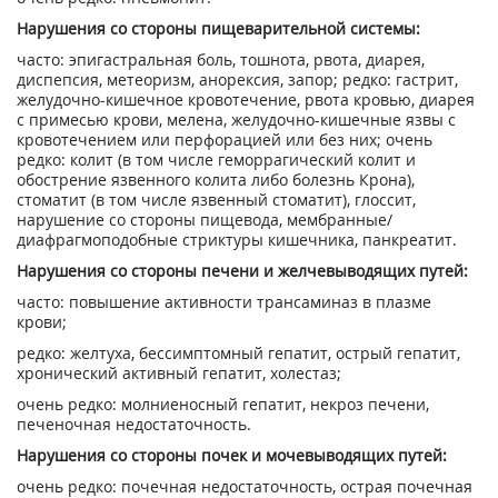
Нарушения со стороны пищеварительной системы:
часто: эпигастральная боль, тошнота, рвота, диарея,
диспепсия, метеоризм, анорексия, запор; редко: гастрит,
желудочно-кишечное кровотечение, рвота кровью, диарея
с примесью крови, мелена, желудочно-кишечные язвы с
кровотечением или перфорацией или без них; очень
редко: колит (в том числе геморрагический колит и
обострение язвенного колита либо болезнь Крона),
стоматит (в том числе язвенный стоматит), глоссит,
нарушение со стороны пищевода, мембранные/
диафрагмоподобные стриктуры кишечника, панкреатит.
Нарушения со стороны печени и желчевыводящих путей:
часто: повышение активности трансаминаз в плазме
крови;
редко: желтуха, бессимптомный гепатит, острый гепатит,
хронический активный гепатит, холестаз;
очень редко: молниеносный гепатит, некроз печени,
печеночная недостаточность.
Нарушения со стороны почек и мочевыводящих путей:
очень редко: почечная недостаточность, острая почечная