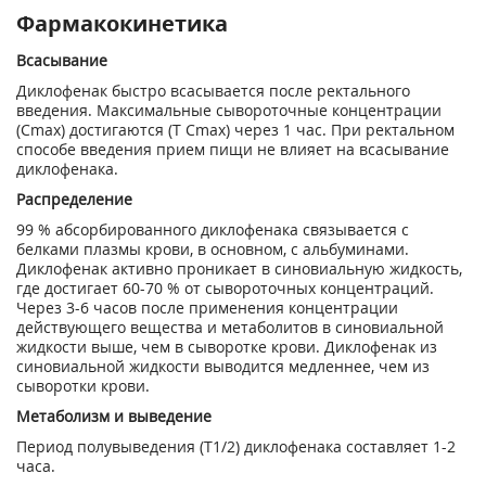
Фармакокинетика
Всасывание
Диклофенак быстро всасывается после ректального
введения. Максимальные сывороточные концентрации
(С
mах
) достигаются (Т С
mах
) через 1 час. При ректальном
способе введения прием пищи не влияет на всасывание
диклофенака.
Распределение
99 % абсорбированного диклофенака связывается с
белками плазмы крови, в основном, с альбуминами.
Диклофенак активно проникает в синовиальную жидкость,
где достигает 60-70 % от сывороточных концентраций.
Через 3-6 часов после применения концентрации
действующего вещества и метаболитов в синовиальной
жидкости выше, чем в сыворотке крови. Диклофенак из
синовиальной жидкости выводится медленнее, чем из
сыворотки крови.
Метаболизм и выведение
Период полувыведения (Т
1/2
) диклофенака составляет 1-2
часа.