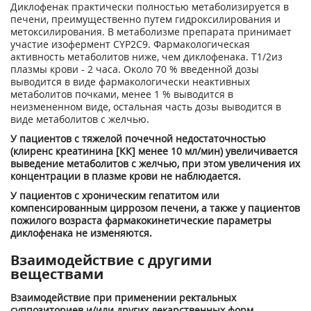
Диклофенак практически полностью метаболизируется в
печени, преимущественно путем гидроксилирования и
метоксилирования. В метаболизме препарата принимает
участие изофермент CYP2C9. Фармакологическая
активность метаболитов ниже, чем диклофенака. Т
1/2
из
плазмы крови - 2 часа. Около 70 % введенной дозы
выводится в виде фармакологически неактивных
метаболитов почками, менее 1 % выводится в
неизмененном виде, остальная часть дозы выводится в
виде метаболитов с желчью.
У пациентов с тяжелой почечной недостаточностью
(клиренс креатинина [КК] менее 10 мл/мин) увеличивается
выведение метаболитов с желчью, при этом увеличения их
концентрации в плазме крови не наблюдается.
У пациентов с хроническим гепатитом или
компенсированным циррозом печени, а также у пациентов
пожилого возраста фармакокинетические параметры
диклофенака не изменяются.
Взаимодействие с другими
веществами
Взаимодействие при применении ректальных
суппозиториев и/или других лекарственных форм