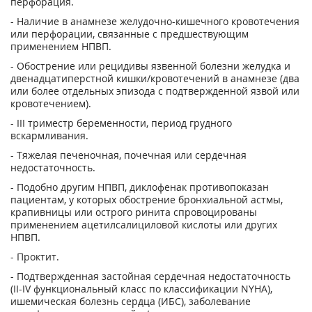
перфорация.
- Наличие в анамнезе желудочно-кишечного кровотечения
или перфорации, связанные с предшествующим
применением НПВП.
- Обострение или рецидивы язвенной болезни желудка и
двенадцатиперстной кишки/кровотечений в анамнезе (два
или более отдельных эпизода с подтвержденной язвой или
кровотечением).
- III триместр беременности, период грудного
вскармливания.
- Тяжелая печеночная, почечная или сердечная
недостаточность.
- Подобно другим НПВП, диклофенак противопоказан
пациентам, у которых обострение бронхиальной астмы,
крапивницы или острого ринита спровоцированы
применением ацетилсалициловой кислоты или других
НПВП.
- Проктит.
- Подтвержденная застойная сердечная недостаточность
(II-IV функциональный класс по классификации NYHA),
ишемическая болезнь сердца (ИБС), заболевание