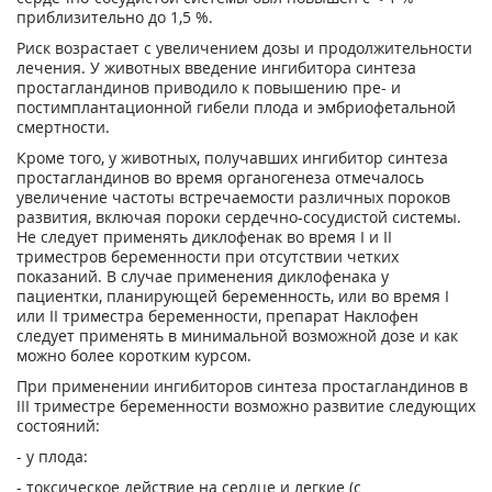
приблизительно до 1,5 %.
Риск возрастает с увеличением дозы и продолжительности
лечения. У животных введение ингибитора синтеза
простагландинов приводило к повышению пре- и
постимплантационной гибели плода и эмбриофетальной
смертности.
Кроме того, у животных, получавших ингибитор синтеза
простагландинов во время органогенеза отмечалось
увеличение частоты встречаемости различных пороков
развития, включая пороки сердечно-сосудистой системы.
Не следует применять диклофенак во время I и II
триместров беременности при отсутствии четких
показаний. В случае применения диклофенака у
пациентки, планирующей беременность, или во время I
или II триместра беременности, препарат Наклофен
следует применять в минимальной возможной дозе и как
можно более коротким курсом.
При применении ингибиторов синтеза простагландинов в
III триместре беременности возможно развитие следующих
состояний:
- у плода:
- токсическое действие на сердце и легкие (с