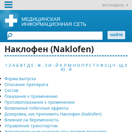
ВСЕ РАЗДЕЛЫ
МЕДИЦИНСКАЯ
ИНФОРМАЦИОННАЯ СЕТЬ
Наклофен (Naklofen)
1-Z
А
Б
В
Г
Д
Е - Ж - З
И - Й
К
Л
М
Н
О
П
Р
С
Т
У
Ф
Х
Ц
Ч - Щ
Э
Ю - Я
Форма выпуска
Описание препарата
Состав
Показания к применению
Противопоказания к применению
Возможные побочные эффекты
Дозировка, как принимать Наклофен (Naklofen)
Влияние на беременность
Управление транспортом
Дополнительные указания при приеме Наклофен