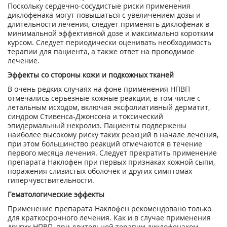
Поскольку сердечно-сосудистые риски применения
диклофенака могут повышаться с увеличением дозы и
длительности лечения, следует применять диклофенак в
минимальной эффективной дозе и максимально коротким
курсом. Следует периодически оценивать необходимость
терапии для пациента, а также ответ на проводимое
лечение.
Эффекты со стороны кожи и подкожных тканей
В очень редких случаях на фоне применения НПВП
отмечались серьезные кожные реакции, в том числе с
летальным исходом, включая эксфолиативный дерматит,
синдром Стивенса-Джонсона и токсический
эпидермальный некролиз. Пациенты подвержены
наиболее высокому риску таких реакций в начале лечения,
при этом большинство реакций отмечаются в течение
первого месяца лечения. Следует прекратить применение
препарата Наклофен при первых признаках кожной сыпи,
поражения слизистых оболочек и других симптомах
гиперчувствительности.
Гематологические эффекты
Применение препарата Наклофен рекомендовано только
для краткосрочного лечения. Как и в случае применения
других НПВП, при длительной терапии диклофенаком