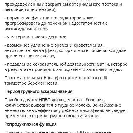
преждевременным закрытием артериального протока и
легочной гипертензией),
- нарушение функции почек, которое может
прогрессировать до почечной недостаточности с
олигогидрамнионом;
- у матери и новорожденного:
- возможное удлинение времени кровотечения,
антиагрегантный эффект, который может отмечаться даже
при очень низких дозах,
- подавление сократительной деятельности матки, которое
в результате приводит к запоздалым и затяжным родам.
Поэтому препарат Наклофен противопоказан в III
триместре беременности .
Период грудного вскармливания
Подобно другим НПВП диклофенак в небольших
количествах выводится в грудное молоко. Во избежание
нежелательных эффектов у ребенка диклофенак не следует
применять в период грудного вскармливания.
Репродуктивная функция
Подобно другим неселективным НПВП применение