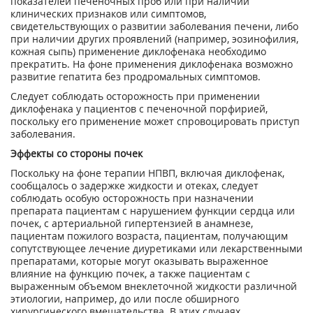
показателей печеночных проб или при наличии
клинических признаков или симптомов,
свидетельствующих о развитии заболевания печени, либо
при наличии других проявлений (например, эозинофилия,
кожная сыпь) применение диклофенака необходимо
прекратить. На фоне применения диклофенака возможно
развитие гепатита без продромальных симптомов.
Следует соблюдать осторожность при применении
диклофенака у пациентов с печеночной порфирией,
поскольку его применение может спровоцировать приступ
заболевания.
Эффекты со стороны почек
Поскольку на фоне терапии НПВП, включая диклофенак,
сообщалось о задержке жидкости и отеках, следует
соблюдать особую осторожность при назначении
препарата пациентам с нарушением функции сердца или
почек, с артериальной гипертензией в анамнезе,
пациентам пожилого возраста, пациентам, получающим
сопутствующее лечение диуретиками или лекарственными
препаратами, которые могут оказывать выраженное
влияние на функцию почек, а также пациентам с
выраженным объемом внеклеточной жидкости различной
этиологии, например, до или после обширного
хирургического вмешательства. В этих случаях