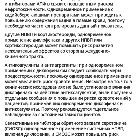
ингибиторами АПФ в связи с повышенным риском
нефротоксичности. Одновременное применение с
кадийсберегаюшими препаратами может приводить к
повышению содержания кадия в плазме крови, поэтому
необходимо часто контролировать данный показатель.
Другие НПВП и кортикостероиды, одновременное
применение диклофенака и других НПВП или
кортикостероидов может повышать риск развития
нежелательных эффектов со стороны желудочно-
кишечного тракта.
Антикоагулянты и антиагреганты: при одновременном
применении с диклофенаком следует соблюдать меры
предосторожности, поскольку одновременное применение
может увеличить риск кровотечения. Несмотря на то, что в
клинических исследованиях не было установлено влияния
диклофенака на действие антикоагулянтов, были получены
отдельные сообщения о повышении риска кровотечений у
пациентов, принимавших одновременно диклофенак и
антикоагулянты. Поэтому рекомендуется тщательное
наблюдение за состоянием таких пациентов.
Селективные ингибиторы обратного захвата серотонина
(СИОЗС): одновременное применение системных НПВП,
включая диклофенак, и СИОЗС может повышать риск