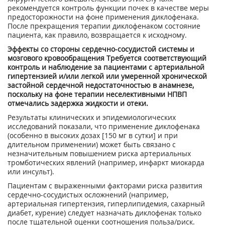
рекомендуется контроль функции почек в качестве меры
предосторожности на фоне применения диклофенака.
После прекращения терапии диклофенаком состояние
пациента, как правило, возвращается к исходному.
Эффекты со стороны сердечно-сосудистой системы и
мозгового кровообращения Требуется соответствующий
контроль и наблюдение за пациентами с артериальной
гипертензией и/или легкой или умеренной хронической
застойной сердечной недостаточностью в анамнезе,
поскольку на фоне терапии неселективными НПВП
отмечались задержка жидкости и отеки.
Результаты клинических и эпидемиологических
исследований показали, что применение диклофенака
(особенно в высоких дозах [150 мг в сутки] и при
длительном применении) может быть связано с
незначительным повышением риска артериальных
тромботических явлений (например, инфаркт миокарда
или инсульт).
Пациентам с выраженными факторами риска развития
сердечно-сосудистых осложнений (например,
артериальная гипертензия, гиперлипидемия, сахарный
диабет, курение) следует назначать диклофенак только
после тщательной оценки соотношения польза/риск.