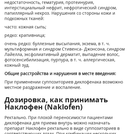
недостаточность, гематурия, протеинурия,
интерстициальный нефрит, нефротический синдром,
папиллярный некроз. Нарушения со стороны кожи и
подкожных тканей:
часто: кожная сыпь;
редко: крапивница;
очень редко: буллезные высыпания, экзема, в т. ч.
мультиформная и синдром Стивенса- Джонсона, синдром
Лайелла, эксфолиативный дерматит, выпадение волос,
фотосенсибилизация, пурпура, в т. ч. аллергическая,
кожный зуд.
Общие расстройства и нарушения в месте введения:
При применении суппозиториев диклофенака возможно
местное раздражение и воспаление.
Дозировка, как принимать
Наклофен (Naklofen)
Ректально. При плохой переносимости пациентами
диклофенака для приема внутрь можно назначать
препарат Наклофен ректально в виде суппозиториев в
соответствующих дозах. При комбинации нескольких