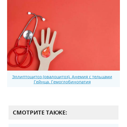
Эллиптоцитоз (овалоцитоз). Анемия с тельцами
Гейнца. Гемоглобинопатия
СМОТРИТЕ ТАКЖЕ: