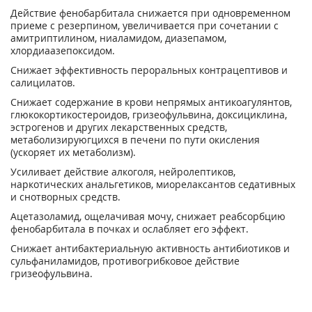
Действие фенобарбитала снижается при одновременном
приеме с резерпином, увеличивается при сочетании с
амитриптилином, ниаламидом, диазепамом,
хлордиаазепоксидом.
Снижает эффективность пероральных контрацептивов и
салицилатов.
Снижает содержание в крови непрямых антикоагулянтов,
глюкокортикостероидов, гризеофульвина, доксициклина,
эстрогенов и других лекарственных средств,
метаболизируюгцихся в печени по пути окисления
(ускоряет их метаболизм).
Усиливает действие алкоголя, нейролептиков,
наркотических анальгетиков, миорелаксантов седативных
и снотворных средств.
Ацетазоламид, ощелачивая мочу, снижает реабсорбцию
фенобарбитала в почках и ослабляет его эффект.
Снижает антибактериальную активность антибиотиков и
сульфаниламидов, противогрибковое действие
гризеофульвина.