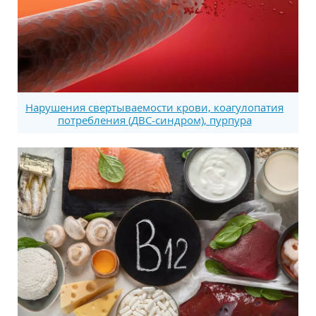
Нарушения свертываемости крови, коагулопатия
потребления (ДВС-синдром), пурпура