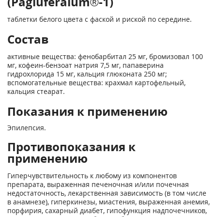
(Pagluferalum®-1)
таблетки белого цвета с фаской и риской по середине.
Состав
активные вещества: фенобарбитал 25 мг, бромизовал 100
мг, кофеин-бензоат натрия 7,5 мг, папаверина
гидрохлорида 15 мг, кальция глюконата 250 мг;
вспомогательные вещества: крахмал картофельный,
кальция стеарат.
Показания к применению
Эпилепсия.
Противопоказания к
применению
Гиперчувствительность к любому из компонентов
препарата, выраженная печеночная и/или почечная
недостаточность, лекарственная зависимость (в том числе
в анамнезе), гиперкинезы, миастения, выраженная анемия,
порфирия, сахарный диабет, гипофункция надпочечников,