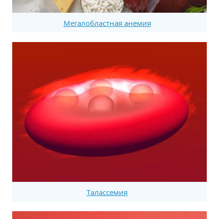
Мегалобластная анемия
Талассемия