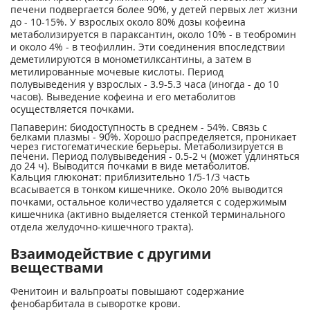
печени подвергается более 90%, у детей первых лет жизни
до - 10-15%. У взрослых около 80% дозы кофеина
метаболизируется в параксантин, около 10% - в теобромин
и около 4% - в теофиллин. Эти соединения впоследствии
деметилируются в монометилксантины, а затем в
метилированные мочевые кислоты. Период
полувыведения у взрослых - 3.9-5.3 часа (иногда - до 10
часов). Выведение кофеина и его метаболитов
осуществляется почками.
Папаверин: биодоступность в среднем - 54%. Связь с
белками плазмы - 90%. Хорошо распределяется, проникает
через гистогематические берьеры. Метаболизируется в
печени. Период полувыведения - 0.5-2 ч (может удлиняться
до 24 ч). Выводится почками в виде метаболитов.
Кальция глюконат: приблизительно 1/5-1/3 часть
всасывается в тонком кишечнике. Около 20% выводится
почками, остальное количество удаляется с содержимым
кишечника (активно выделяется стенкой терминального
отдела желудочно-кишечного тракта).
Взаимодействие с другими
веществами
Фенитоин и вальпроаты повышают содержание
фенобарбитала в сыворотке крови.