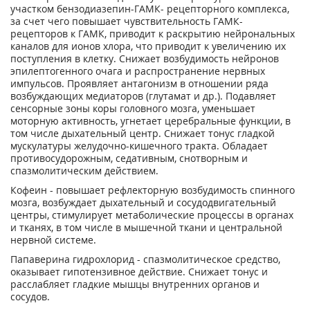
участком бензодиазепин-ГАМК- рецепторного комплекса,
за счет чего повышает чувствительность ГАМК-
рецепторов к ГАМК, приводит к раскрытию нейрональных
каналов для ионов хлора, что приводит к увеличению их
поступления в клетку. Снижает возбудимость нейронов
эпилептогенного очага и распространение нервных
импульсов. Проявляет антагонизм в отношении ряда
возбуждающих медиаторов (глутамат и др.). Подавляет
сенсорные зоны коры головного мозга, уменьшает
моторную активность, угнетает церебральные функции, в
том числе дыхательный центр. Снижает тонус гладкой
мускулатуры желудочно-кишечного тракта. Обладает
противосудорожным, седативным, снотворным и
спазмолитическим действием.
Кофеин - повышает рефлекторную возбудимость спинного
мозга, возбуждает дыхательный и сосудодвигательный
центры, стимулирует метаболические процессы в органах
и тканях, в том числе в мышечной ткани и центральной
нервной системе.
Папаверина гидрохлорид - спазмолитическое средство,
оказывает гипотензивное действие. Снижает тонус и
расслабляет гладкие мышцы внутренних органов и
сосудов.