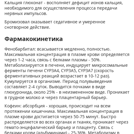
Кальция глюконат - восполняет дефицит ионов кальция,
необходимого для осуществления процесса передачи
нервных импульсов.
Бромизовал оказывает седативное и умеренное
снотворное действие.
Фармакокинетика
Фенобарбитал: всасывается медленно, полностью.
Максимальная концентрация в плазме крови определяется
через 1-2 часа, связь с белками плазмы - 50%.
Метаболизируется в печени, индуцирует микросомальные
ферменты печени CYP3A4, CYP3A5, CYP3A7 (скорость
ферментативных реакций возрастает в 10-12 раз).
Кумулируется в организме. Период полувыведения
составляет 2-4 суток. Выводится почками в виде
глюкуронида, около 25% - в неизмененном виде. Проникает
в грудное молоко и через плацентарный барьер.
Кофеин: абсорбция - хорошая, происходит на всем
протяжении кишечника. Максимальная концентрация в
плазме крови достигается через 50-75 минут. Быстро
распределяется во всех органах и тканях, проникает через
гемато-энцефалический барьер и плаценту. Связь с
белками крови (альбуминами) - 25-36%. Метаболизму в