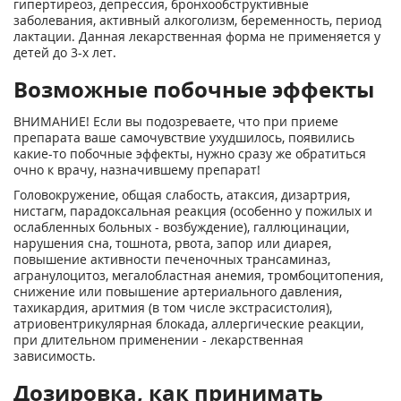
гипертиреоз, депрессия, бронхообструктивные
заболевания, активный алкоголизм, беременность, период
лактации. Данная лекарственная форма не применяется у
детей до 3-х лет.
Возможные побочные эффекты
ВНИМАНИЕ! Если вы подозреваете, что при приеме
препарата ваше самочувствие ухудшилось, появились
какие-то побочные эффекты, нужно сразу же обратиться
очно к врачу, назначившему препарат!
Головокружение, общая слабость, атаксия, дизартрия,
нистагм, парадоксальная реакция (особенно у пожилых и
ослабленных больных - возбуждение), галлюцинации,
нарушения сна, тошнота, рвота, запор или диарея,
повышение активности печеночных трансаминаз,
агранулоцитоз, мегалобластная анемия, тромбоцитопения,
снижение или повышение артериального давления,
тахикардия, аритмия (в том числе экстрасистолия),
атриовентрикулярная блокада, аллергические реакции,
при длительном применении - лекарственная
зависимость.
Дозировка, как принимать