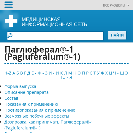
ВСЕ РАЗДЕЛЫ
МЕДИЦИНСКАЯ
ИНФОРМАЦИОННАЯ СЕТЬ
Паглюферал®-1
(Pagluferalum®-1)
1-Z
А
Б
В
Г
Д
Е - Ж - З
И - Й
К
Л
М
Н
О
П
Р
С
Т
У
Ф
Х
Ц
Ч - Щ
Э
Ю - Я
Форма выпуска
Описание препарата
Состав
Показания к применению
Противопоказания к применению
Возможные побочные эффекты
Дозировка, как принимать Паглюферал®-1
(Pagluferalum®-1)