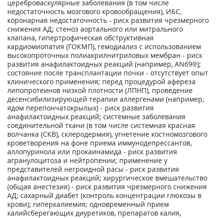
цереброваскулярные заболевания (в том числе
недостаточность мозгового кровообращения), ИБС,
коронарная недостаточность - риск развития чрезмерного
снижения АД; стеноз аортального или митрального
клапана, гипертрофическая обструктивная
кардиомиопатия (ГОКМП), гемодиализ с использованием
высокопроточных полиакрилнитриловых мембран - риск
развития анафилактоидных реакций (например, AN69®);
состояние после трансплантации почки - отсутствует опыт
клинического применения; перед процедурой афереза
липопротеинов низкой плотности (ЛПНП), проведение
десенсибилизирующей терапии аллергенами (например,
ядом перепончатокрылых) - риск развития
анафилактоидных реакций; системные заболевания
соединительной ткани (в том числе системная красная
волчанка (СКВ), склеродермия), угнетение костномозгового
кроветворения на фоне приема иммунодепрессантов,
аллопуринола или прокаинамида - риск развития
агранулоцитоза и нейтропении; применение у
представителей негроидной расы - риск развития
анафилактоидных реакций; хирургическое вмешательство
(общая анестезия) - риск развития чрезмерного снижения
АД; сахарный диабет (контроль концентрации глюкозы в
крови); гиперкалиемия; одновременный прием
калийсберегающих диуретиков, препаратов калия,