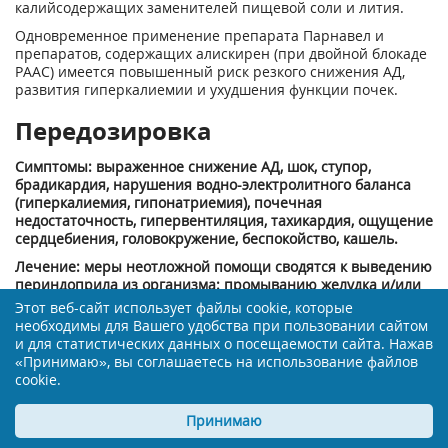
калийсодержащих заменителей пищевой соли и лития.
Одновременное применение препарата Парнавел и
препаратов, содержащих алискирен (при двойной блокаде
РААС) имеется повышенный риск резкого снижения АД,
развития гиперкалиемии и ухудшения функции почек.
Передозировка
Симптомы: выраженное снижение АД, шок, ступор,
брадикардия, нарушения водно-электролитного баланса
(гиперкалиемия, гипонатриемия), почечная
недостаточность, гипервентиляция, тахикардия, ощущение
сердцебиения, головокружение, беспокойство, кашель.
Лечение: меры неотложной помощи сводятся к выведению
периндоприла из организма: промыванию желудка и/или
приёму активированного угля с последующим
Этот веб-сайт использует файлы cookie, которые
восстановлением водно-электролитного баланса.
необходимы для Вашего удобства при пользовании сайтом
и для статистических данных о посещаемости сайта. Нажав
При выраженном снижении АД - придать пациенту
«Принимаю», вы соглашаетесь на использование файлов
горизонтальное положение с приподнятыми ногами и
cookie.
провести мероприятия по восполнению объема
циркулирующей крови, внутривенно ввести 0,9% раствор
натрия хлорида.
Принимаю