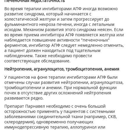
Печеночная недостаточность
Во время терапии ингибиторами АПФ иногда возможно
развитие синдрома, который начинается с
холестатической желтухи и затем прогрессирует до
фульминантного некроза печени, иногда с летальным
исходом. Механизм развития этого синдрома неясен. Если
во время приема ингибитора АПФ появляется желтуха или
наблюдается повышение активности "печеночных"
ферментов, ингибитор АПФ следует немедленно отменить,
а пациент должен находиться под тщательным
наблюдением. Также необходимо провести
соответствующее обследование.
Нейтропения, агранулоцитоз, тромбоцитопения, анемия
У пациентов на фоне терапии ингибиторами АПФ были
отмечены случаи развития нейтропении, агранулоцитоза,
тромбоцитопении и анемии. При нормальной функции
почек в отсутствие других осложнений нейтропения
развивается редко.
Препарат Парнавел необходимо с очень большой
осторожностью применять у пациентов с системными
заболеваниями соединительной ткани (например, СКВ,
склеродермия), одновременно получающих
иммунодепрессивную терапию, аллопуринол или