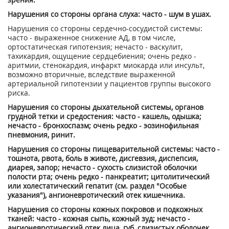
Нарушения со стороны органа слуха: часто - шум в ушах.
Нарушения со стороны сердечно-сосудистой системы:
часто - выраженное снижение АД, в том числе,
ортостатическая гипотензия; нечасто - васкулит,
тахикардия, ощущение сердцебиения; очень редко -
аритмии, стенокардия, инфаркт миокарда или инсульт,
возможно вторичные, вследствие выраженной
артериальной гипотензии у пациентов группы высокого
риска.
Нарушения со стороны дыхательной системы, органов
грудной тетки и средостения: часто - кашель, одышка;
нечасто - бронхоспазм; очень редко - эозинофильная
пневмония, ринит.
Нарушения со стороны пищеварительной системы: часто -
тошнота, рвота, боль в животе, дисгевзия, диспепсия,
диарея, запор; нечасто - сухость слизистой оболочки
полости рта; очень редко - панкреатит; цитолитический
или холестатический гепатит (см. раздел "Особые
указания"), ангионевротический отек кишечника.
Нарушения со стороны кожных покровов и подкожных
тканей: часто - кожная сыпь, кожный зуд; нечасто -
ангионевротический отек лица, губ, слизистых оболочек,