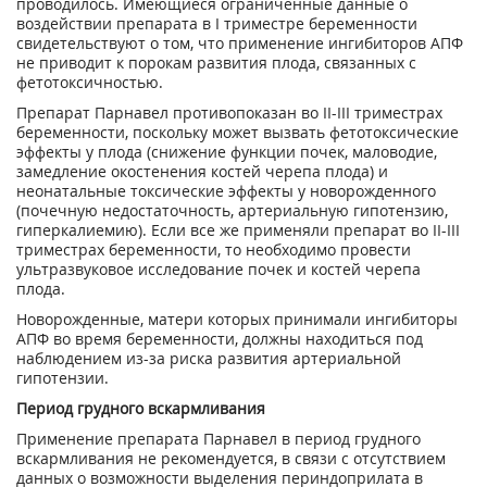
проводилось. Имеющиеся ограниченные данные о
воздействии препарата в I триместре беременности
свидетельствуют о том, что применение ингибиторов АПФ
не приводит к порокам развития плода, связанных с
фетотоксичностью.
Препарат Парнавел противопоказан во II-III триместрах
беременности, поскольку может вызвать фетотоксические
эффекты у плода (снижение функции почек, маловодие,
замедление окостенения костей черепа плода) и
неонатальные токсические эффекты у новорожденного
(почечную недостаточность, артериальную гипотензию,
гиперкалиемию). Если все же применяли препарат во II-III
триместрах беременности, то необходимо провести
ультразвуковое исследование почек и костей черепа
плода.
Новорожденные, матери которых принимали ингибиторы
АПФ во время беременности, должны находиться под
наблюдением из-за риска развития артериальной
гипотензии.
Период грудного вскармливания
Применение препарата Парнавел в период грудного
вскармливания не рекомендуется, в связи с отсутствием
данных о возможности выделения периндоприлата в