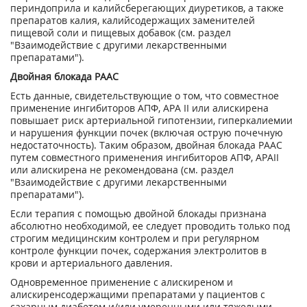
периндоприла и калийсберегающих диуретиков, а также
препаратов калия, калийсодержащих заменителей
пищевой соли и пищевых добавок (см. раздел
"Взаимодействие с другими лекарственными
препаратами").
Двойная блокада РААС
Есть данные, свидетельствующие о том, что совместное
применение ингибиторов АПФ, АРА II или алискирена
повышает риск артериальной гипотензии, гиперкалиемии
и нарушения функции почек (включая острую почечную
недостаточность). Таким образом, двойная блокада РААС
путем совместного применения ингибиторов АПФ, АРАII
или алискирена не рекомендована (см. раздел
"Взаимодействие с другими лекарственными
препаратами").
Если терапия с помощью двойной блокады признана
абсолютно необходимой, ее следует проводить только под
строгим медицинским контролем и при регулярном
контроле функции почек, содержания электролитов в
крови и артериального давления.
Одновременное применение с алискиреном и
алискиренсодержащими препаратами у пациентов с
сахарным диабетом и/или умеренными или тяжелыми