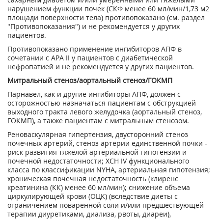
нарушением функции почек (СКФ менее 60 мл/мин/1,73 м
2
площади поверхности тела) противопоказано (см. раздел
"Противопоказания") и не рекомендуется у других
пациентов.
Противопоказано применение ингибиторов АПФ в
сочетании с АРА II у пациентов с диабетической
нефропатией и не рекомендуется у других пациентов.
Митральный стеноз/аортальный стеноз/ГОКМП
Парнавел, как и другие ингибиторы АПФ, должен с
осторожностью назначаться пациентам с обструкцией
выходного тракта левого желудочка (аортальный стеноз,
ГОКМП), а также пациентам с митральным стенозом.
Реноваскулярная гипертензия, двусторонний стеноз
почечных артерий, стеноз артерии единственной почки -
риск развития тяжелой артериальной гипотензии и
почечной недостаточности; ХСН IV функционального
класса по классификации NYHA, артериальная гипотензия;
хроническая почечная недостаточность (клиренс
креатинина (КК) менее 60 мл/мин); снижение объема
циркулирующей крови (ОЦК) (вследствие диеты с
ограничением поваренной соли и/или предшествующей
терапии диуретиками, диализа, рвоты, диареи),