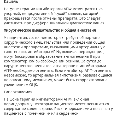
Кашель
На фоне терапии ингибиторами АПФ может развиться
упорный, непродуктивный "сухой" кашель, который
прекращается после отмены препарата. Это следует
учитывать при дифференциальной диагностике кашля.
Хирургическое вмешательство и общая анестезия
У пациентов, состояние которых требует обширного
хирургического вмешательства или проведения общей
анестезии препаратами, вызывающими артериальную
гипотензию, ингибиторы АГ1Ф, включая периндоприл,
могут блокировать образование ангиотензина II при
компенсаторном высвобождении ренина. За сутки до
хирургического вмешательства терапию ингибиторами
АПФ необходимо отменить. Если ингибитор АПФ отменить
невозможно, то артериальная гипотензия, развивающаяся
по описанному механизму, может быть скорректирована
увеличением ОЦК.
Гиперкалиемия
На фоне терапии ингибиторами АПФ, включая
периндоприл, у некоторых пациентов может повышаться
содержание калия в крови. Риск гиперкалиемии повышен у
пациентов с почечной и/ или сердечной