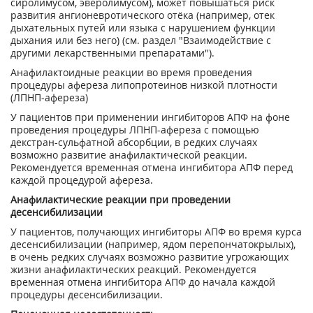
сиролимусом, эверолимусом), может повышаться риск
развития ангионевротического отёка (например, отек
дыхательных путей или языка с нарушением функции
дыхания или без него) (см. раздел "Взаимодействие с
другими лекарственными препаратами").
Анафилактоидные реакции во время проведения
процедуры афереза липопротеинов низкой плотности
(ЛПНП-афереза)
У пациентов при применении ингибиторов АПФ на фоне
проведения процедуры ЛПНП-афереза с помощью
декстран-сульфатной абсорбции, в редких случаях
возможно развитие анафилактической реакции.
Рекомендуется временная отмена ингибитора АПФ перед
каждой процедурой афереза.
Анафилактические реакции при проведении
десенсибилизации
У пациентов, получающих ингибиторы АПФ во время курса
десенсибилизации (например, ядом перепончатокрылых),
в очень редких случаях возможно развитие угрожающих
жизни анафилактических реакций. Рекомендуется
временная отмена ингибитора АПФ до начала каждой
процедуры десенсибилизации.