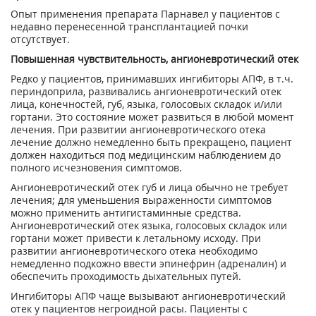
Опыт применения препарата Парнавел у пациентов с
недавно перенесенной трансплантацией почки
отсутствует.
Повышенная чувствительность, ангионевротический отек
Редко у пациентов, принимавших ингибиторы АПФ, в т.ч.
периндоприла, развивались ангионевротический отек
лица, конечностей, губ, языка, голосовых складок и/или
гортани. Это состояние может развиться в любой момент
лечения. При развитии ангионевротического отека
лечение должно немедленно быть прекращено, пациент
должен находиться под медицинским наблюдением до
полного исчезновения симптомов.
Ангионевротический отек губ и лица обычно не требует
лечения; для уменьшения выраженности симптомов
можно применить антигистаминные средства.
Ангионевротический отек языка, голосовых складок или
гортани может привести к летальному исходу. При
развитии ангионевротического отека необходимо
немедленно подкожно ввести эпинефрин (адреналин) и
обеспечить проходимость дыхательных путей.
Ингибиторы АПФ чаще вызывают ангионевротический
отек у пациентов негроидной расы. Пациенты с