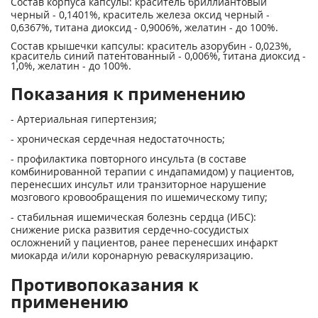
Состав корпуса капсулы: краситель бриллиантовый
черный - 0,1401%, краситель железа оксид черный -
0,6367%, титана диоксид - 0,9006%, желатин - до 100%.
Состав крышечки капсулы: краситель азорубин - 0,023%,
краситель синий патентованный - 0,006%, титана диоксид -
1,0%, желатин - до 100%.
Показания к применению
- Артериальная гипертензия;
- хроническая сердечная недостаточность;
- профилактика повторного инсульта (в составе
комбинированной терапии с индапамидом) у пациентов,
перенесших инсульт или транзиторное нарушение
мозгового кровообращения по ишемическому типу;
- стабильная ишемическая болезнь сердца (ИБС):
снижение риска развития сердечно-сосудистых
осложнений у пациентов, ранее перенесших инфаркт
миокарда и/или коронарную реваскуляризацию.
Противопоказания к
применению