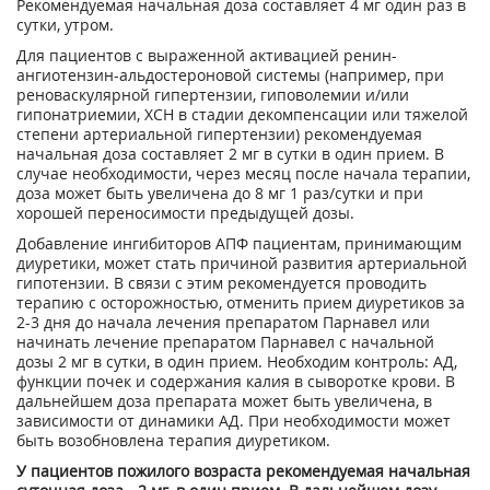
Рекомендуемая начальная доза составляет 4 мг один раз в
сутки, утром.
Для пациентов с выраженной активацией ренин-
ангиотензин-альдостероновой системы (например, при
реноваскулярной гипертензии, гиповолемии и/или
гипонатриемии, ХСН в стадии декомпенсации или тяжелой
степени артериальной гипертензии) рекомендуемая
начальная доза составляет 2 мг в сутки в один прием. В
случае необходимости, через месяц после начала терапии,
доза может быть увеличена до 8 мг 1 раз/сутки и при
хорошей переносимости предыдущей дозы.
Добавление ингибиторов АПФ пациентам, принимающим
диуретики, может стать причиной развития артериальной
гипотензии. В связи с этим рекомендуется проводить
терапию с осторожностью, отменить прием диуретиков за
2-3 дня до начала лечения препаратом Парнавел или
начинать лечение препаратом Парнавел с начальной
дозы 2 мг в сутки, в один прием. Необходим контроль: АД,
функции почек и содержания калия в сыворотке крови. В
дальнейшем доза препарата может быть увеличена, в
зависимости от динамики АД. При необходимости может
быть возобновлена терапия диуретиком.
У пациентов пожилого возраста рекомендуемая начальная