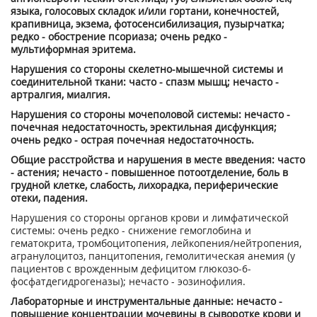
языка, голосовых складок и/или гортани, конечностей,
крапивница, экзема, фотосенсибилизация, пузырчатка;
редко - обострение псориаза; очень редко -
мультиформная эритема.
Нарушения со стороны скелетно-мышечной системы и
соединительной ткани: часто - спазм мышц; нечасто -
артралгия, миалгия.
Нарушения со стороны мочеполовой системы: нечасто -
почечная недостаточность, эректильная дисфункция;
очень редко - острая почечная недостаточность.
Общие расстройства и нарушения в месте введения: часто
- астения; нечасто - повышенное потоотделение, боль в
грудной клетке, слабость, лихорадка, периферические
отеки, падения.
Нарушения со стороны органов крови и лимфатической
системы: очень редко - снижение гемоглобина и
гематокрита, тромбоцитопения, лейкопения/нейтропения,
агранулоцитоз, панцитопения, гемолитическая анемия (у
пациентов с врожденным дефицитом глюкозо-6-
фосфатдегидрогеназы); нечасто - эозинофилия.
Лабораторные и инструментальные данные: нечасто -
повышение концентрации мочевины в сыворотке крови и