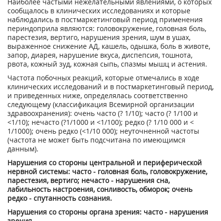
Наиболее частыми нежелательными явлениями, о которых
сообщалось в клинических исследованиях и которые
наблюдались в постмаркетинговый период применения
периндоприла являются: головокружение, головная боль,
парестезия, вертиго, нарушения зрения, шум в ушах,
выраженное снижение АД, кашель, одышка, боль в животе,
запор, диарея, нарушение вкуса, диспепсия, тошнота,
рвота, кожный зуд, кожная сыпь, спазмы мышц и астения.
Частота побочных реакций, которые отмечались в ходе
клинических исследований и в постмаркетинговый период,
и приведенных ниже, определялась соответственно
следующему (классификация Всемирной организации
здравоохранения): очень часто (? 1/10); часто (? 1/100 и
<1/10); нечасто (?1/1000 и <1/100); редко (? 1/10 000 и <
1/1000); очень редко (<1/10 000); неуточненной частоты
(частота не может быть подсчитана по имеющимся
данным).
Нарушения со стороны центральной и периферической
нервной системы: часто - головная боль, головокружение,
парестезия, вертиго; нечасто - нарушения сна,
лабильность настроения, сонливость, обморок; очень
редко - спутанность сознания.
Нарушения со стороны органа зрения: часто - нарушения
зрения.