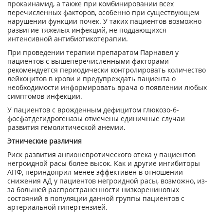
прокаинамид, а также при комбинировании всех
перечисленных факторов, особенно при существующем
нарушении функции почек. У таких пациентов возможно
развитие тяжелых инфекций, не поддающихся
интенсивной антибиотикотерапии.
При проведении терапии препаратом Парнавел у
пациентов с вышеперечисленными факторами
рекомендуется периодически контролировать количество
лейкоцитов в крови и предупреждать пациента о
необходимости информировать врача о появлении любых
симптомов инфекции.
У пациентов с врожденным дефицитом глюкозо-6-
фосфатдегидрогеназы отмечены единичные случаи
развития гемолитической анемии.
Этнические различия
Риск развития ангионевротического отека у пациентов
негроидной расы более высок. Как и другие ингибиторы
АПФ, периндоприл менее эффективен в отношении
снижения АД у пациентов негроидной расы, возможно, из-
за большей распространенности низкорениновых
состояний в популяции данной группы пациентов с
артериальной гипертензией.