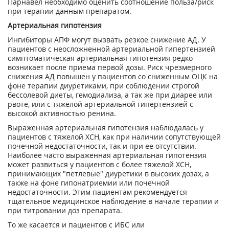
Парнавел необходимо оценить соотношение польза/риск
при терапии данным препаратом.
Артериальная гипотензия
Ингибиторы АПФ могут вызвать резкое снижение АД. У
пациентов с неосложненной артериальной гипертензией
симптоматическая артериальная гипотензия редко
возникает после приема первой дозы. Риск чрезмерного
снижения АД повышен у пациентов со сниженным ОЦК на
фоне терапии диуретиками, при соблюдении строгой
бессолевой диеты, гемодиализа, а так же при диарее или
рвоте, или с тяжелой артериальной гипертензией с
высокой активностью ренина.
Выраженная артериальная гипотензия наблюдалась у
пациентов с тяжелой ХСН, как при наличии сопутствующей
почечной недостаточности, так и при ее отсутствии.
Наиболее часто выраженная артериальная гипотензия
может развиться у пациентов с более тяжелой ХСН,
принимающих "петлевые" диуретики в высоких дозах, а
также на фоне гипонатриемии или почечной
недостаточности. Этим пациентам рекомендуется
тщательное медицинское наблюдение в начале терапии и
при титровании доз препарата.
То же касается и пациентов с ИБС или