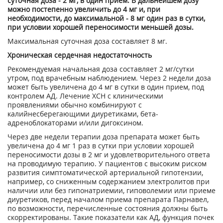
суточная доза - 2 мг, в один прием. В дальнейшем дозу
можно постепенно увеличить до 4 мг и, при
необходимости, до максимальной - 8 мг один раз в сутки,
при условии хорошей переносимости меньшей дозы.
Максимальная суточная доза составляет 8 мг.
Хроническая сердечная недостаточность
Рекомендуемая начальная доза составляет 2 мг/сутки
утром, под врачебным наблюдением. Через 2 недели доза
может быть увеличена до 4 мг в сутки в один прием, под
контролем АД. Лечение ХСН с клиническими
проявлениями обычно комбинируют с
калийнесберегающими диуретиками, бета-
адреноблокаторами и/или дигоксином.
Через две недели терапии доза препарата может быть
увеличена до 4 мг 1 раз в сутки при условии хорошей
переносимости дозы в 2 мг и удовлетворительного ответа
на проводимую терапию. У пациентов с высоким риском
развития симптоматической артериальной гипотензии,
например, со сниженным содержанием электролитов при
наличии или без гипонатриемии, гиповолемии или приеме
диуретиков, перед началом приема препарата Парнавел,
по возможности, перечисленные состояния должны быть
скорректированы. Такие показатели как АД, функция почек