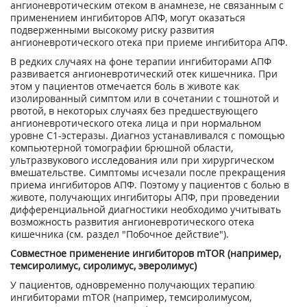
ангионевротическим отеком в анамнезе, не связанным с
применением ингибиторов АПФ, могут оказаться
подверженными высокому риску развития
ангионевротического отека при приеме ингибитора АПФ.
В редких случаях на фоне терапии ингибиторами АПФ
развивается ангионевротический отек кишечника. При
этом у пациентов отмечается боль в животе как
изолированный симптом или в сочетании с тошнотой и
рвотой, в некоторых случаях без предшествующего
ангионевротического отека лица и при нормальном
уровне С1-эстеразы. Диагноз устанавливался с помощью
компьютерной томографии брюшной области,
ультразвукового исследования или при хирургическом
вмешательстве. Симптомы исчезали после прекращения
приема ингибиторов АПФ. Поэтому у пациентов с болью в
животе, получающих ингибиторы АПФ, при проведении
дифференциальной диагностики необходимо учитывать
возможность развития ангионевротического отека
кишечника (см. раздел "Побочное действие").
Совместное применение ингибиторов mTOR (например,
темсиролимус, сиролимус, эверолимус)
У пациентов, одновременно получающих терапию
ингибиторами mTOR (например, темсиролимусом,