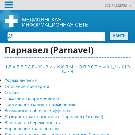
ВСЕ РАЗДЕЛЫ
МЕДИЦИНСКАЯ
ИНФОРМАЦИОННАЯ СЕТЬ
Парнавел (Parnavel)
1-Z
А
Б
В
Г
Д
Е - Ж - З
И - Й
К
Л
М
Н
О
П
Р
С
Т
У
Ф
Х
Ц
Ч - Щ
Э
Ю - Я
Форма выпуска
Описание препарата
Состав
Показания к применению
Противопоказания к применению
Возможные побочные эффекты
Дозировка, как принимать Парнавел (Parnavel)
Влияние на беременность
Управление транспортом
Дополнительные указания при приеме Парнавел