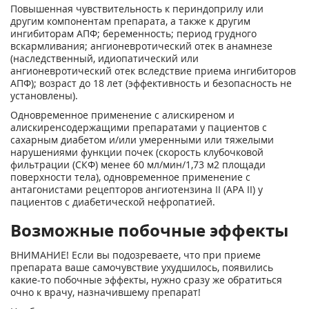
Повышенная чувствительность к периндоприлу или
другим компонентам препарата, а также к другим
ингибиторам АПФ; беременность; период грудного
вскармливания; ангионевротический отек в анамнезе
(наследственный, идиопатический или
ангионевротический отек вследствие приема ингибиторов
АПФ); возраст до 18 лет (эффективность и безопасность не
установлены).
Одновременное применение с алискиреном и
алискиренсодержащими препаратами у пациентов с
сахарным диабетом и/или умеренными или тяжелыми
нарушениями функции почек (скорость клубочковой
фильтрации (СКФ) менее 60 мл/мин/1,73 м
2
площади
поверхности тела), одновременное применение с
антагонистами рецепторов ангиотензина II (АРА II) у
пациентов с диабетической нефропатией.
Возможные побочные эффекты
ВНИМАНИЕ! Если вы подозреваете, что при приеме
препарата ваше самочувствие ухудшилось, появились
какие-то побочные эффекты, нужно сразу же обратиться
очно к врачу, назначившему препарат!