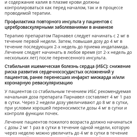
и содержание калия в плазме крови должны
контролироваться как перед началом, так и в процессе
проводимой терапии.
Профилактика повторного инсульта у пациентов с
цереброваскулярными заболеваниями в анамнезе
Терапию препаратом Парнавел следует начинать с 2 мг в
течение первой недели. Затем, повышая дозу до 4 мг в
течение последующих 2-х недель до приема индапамида.
Лечение следует начинать в любое время (от 2-х недель до
нескольких лет) после перенесенного инсульта.
Стабильная ишемическая болезнь сердца (ИБС): снижение
риска развития сердечнососудистых осложнений у
пациентов, ранее перенесших инфаркт миокарда и/или
коронарную реваскуляризацию
У пациентов со стабильным течением ИБС рекомендуемая
начальная доза препарата Парнавел составляет 4 мг 1 раз
в сутки. Через 2 недели дозу увеличивают до 8 мг в сутки,
при условии хорошей переносимости дозы 4 мг в сутки и
контроля функции почек.
Лечение пациентов пожилого возраста должно начинаться
с дозы 2 мг 1 раз в сутки в течение одной недели, которую
через неделю можно увеличить до 4 мг в сутки в течение