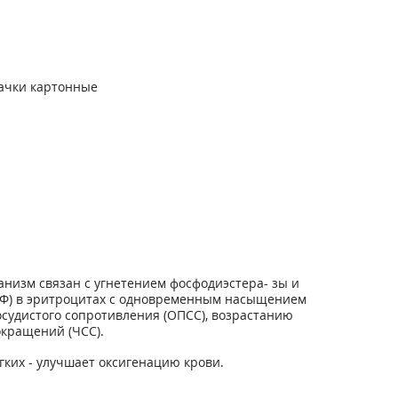
пачки картонные
низм связан с угнетением фосфодиэстера- зы и
ТФ) в эритроцитах с одновременным насыщением
судистого сопротивления (ОПСС), возрастанию
окращений (ЧСС).
гких - улучшает оксигенацию крови.