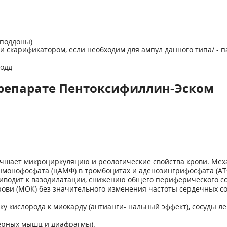
(поддоны)
или скарификатором, если необходим для ампул данного типа/ - 
подд
репарате Пентоксифиллин-Эском
шает микроциркуляцию и реологические свойства крови. Меха
нмонофосфата (цАМФ) в тромбоцитах и аденозингрифосфата (А
риводит к вазодилатации, снижению общего периферического со
рови (МОК) без значительного изменения частоты сердечных с
у кислорода к миокарду (антианги- нальный эффект), сосуды ле
ерных мышц и диафрагмы).