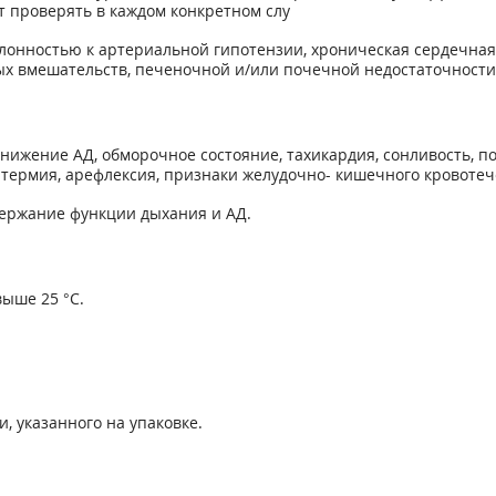
 проверять в каждом конкретном слу
онностью к артериальной гипотензии, хроническая сердечная 
х вмешательств, печеночной и/или почечной недостаточности
нижение АД, обморочное состояние, тахикардия, сонливость, п
термия, арефлексия, признаки желудочно- кишечного кровотече
ержание функции дыхания и АД.
ыше 25 °С.
и, указанного на упаковке.