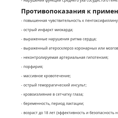
- нарушения функции среднего уха сосудистого ген
Противопоказания к приме
- повышенная чувствительность к пентоксифиллину
- острый инфаркт миокарда;
- выраженные нарушения ритма сердца;
- выраженный атеросклероз коронарных или мозгов
- неконтролируемая артериальная гипотензия;
- порфирия;
- массивное кровотечение;
- острый геморрагический инсульт;
- кровоизлияние в сетчатку глаза;
- беременность, период лактации;
- возраст до 18 лет (эффективность и безопасность 