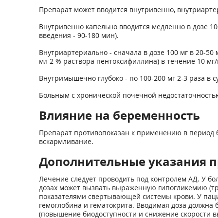
Препарат может вводится внутривенно, внутриарте
Внутривенно капельно вводится медленно в дозе 100
введения - 90-180 мин).
Внутриартериально - сначала в дозе 100 мг в 20-50 м
мл 2 % раствора пентоксифиллина) в течение 10 мг/
Внутримышечно глубоко - по 100-200 мг 2-3 раза в с
Больным с хронической почечной недостаточностью
Влияние на беременность
Препарат противопоказан к применению в период б
вскармливание.
Дополнительные указания 
Лечение следует проводить под контролем АД. У б
дозах может вызвать выраженную гипогликемию (тр
показателями свертывающей системы крови. У паци
гемоглобина и гематокрита. Вводимая доза должна
(повышение биодоступности и снижение скорости в