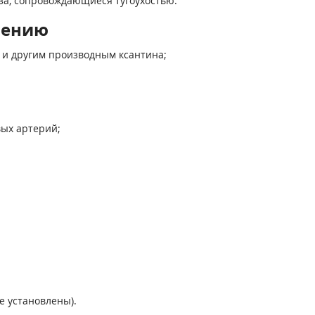
еза, сопровождающиеся тугоухостью.
нению
 и другим производным ксантина;
ых артерий;
не установлены).