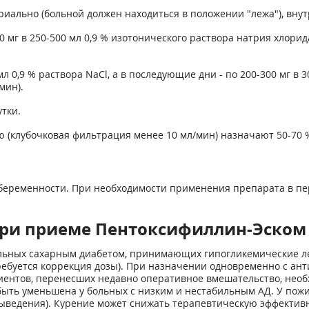
риально (больной должен находиться в положении "лежа"), вн
 мг в 250-500 мл 0,9 % изотонического раствора натрия хлорида
л 0,9 % раствора NaCl, а в последующие дни - по 200-300 мг в 3
мин).
утки.
 (клубочковая фильтрация менее 10 мл/мин) назначают 50-70 
еременности. При необходимости применения препарата в пер
при приеме Пентоксифиллин-Эском
ольных сахарным диабетом, принимающих гипогликемические л
ебуется коррекция дозы). При назначении одновременно с ант
ентов, перенесших недавно оперативное вмешательство, необ
 быть уменьшена у больных с низким и нестабильным АД. У по
ыведения). Курение может снижать терапевтическую эффектив