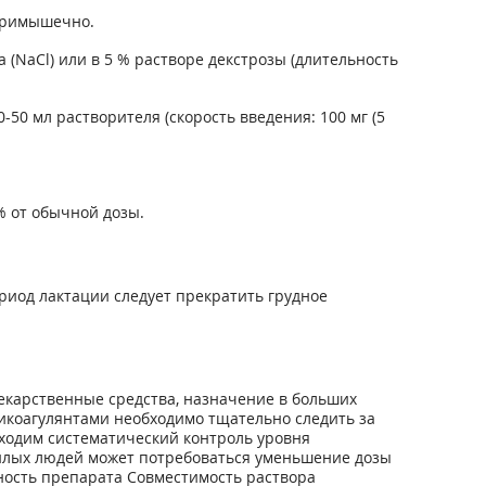
утримышечно.
 (NaCl) или в 5 % растворе декстрозы (длительность
0-50 мл растворителя (скорость введения: 100 мг (5
% от обычной дозы.
иод лактации следует прекратить грудное
екарственные средства, назначение в больших
икоагулянтами необходимо тщательно следить за
ходим систематический контроль уровня
жилых людей может потребоваться уменьшение дозы
ность препарата Совместимость раствора