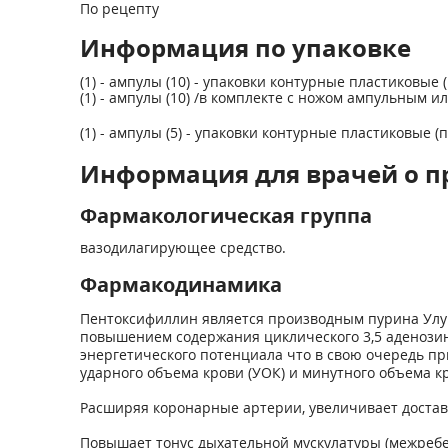
По рецепту
Информация по упаковке
(1) - ампулы (10) - упаковки контурные пластиковые 
(1) - ампулы (10) /в комплекте с ножом ампульным 
(1) - ампулы (5) - упаковки контурные пластиковые (
Информация для врачей о п
Фармакологическая группа
вазодилагирующее средство.
Фармакодинамика
Пентоксифиллин является производным пурина Улуч
повышением содержания циклического 3,5 аденози
энергетического потенциала что в свою очередь п
ударного объема крови (УОК) и минутного объема к
Расширяя коронарные артерии, увеличивает доставк
Повышает тонус дыхательной мускулатуры (межреб