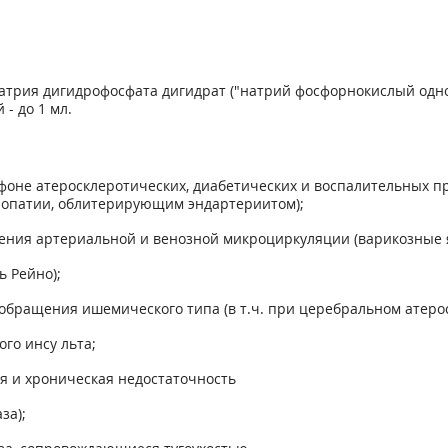
 натрия дигидрофосфата дигидрат ("натрий фосфорнокислый одно
 - до 1 мл.
оне атеросклеротических, диабетических и воспалительных пр
иопатии, облитерирующим эндартериитом);
ения артериальной и венозной микроциркуляции (варикозные я
ь Рейно);
обращения ишемического типа (в т.ч. при церебральном атерос
го инсу льта;
ая и хроническая недостаточность
за);