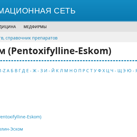
МАЦИОННАЯ СЕТЬ
ЕДИЦИНА
МЕДФИРМЫ
тв, справочник препаратов
(Pentoxifylline-Eskom)
1-Z
А
Б
В
Г
Д
Е - Ж - З
И - Й
К
Л
М
Н
О
П
Р
С
Т
У
Ф
Х
Ц
Ч - Щ
Э
Ю - 
ntoxifylline-Eskom)
ллин-Эском