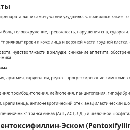
кты
препарата ваше самочувствие ухудшилось, появились какие-то 
 боль, головокружение, тревожность, нарушения сна, судороги.
"приливы" крови к коже лица и верхней части грудной клетки,
вота, чувство тяжести в желудке, снижение аппетита, обострен
ечника
тома
ия, аритмия, кардиалгия, редко - прогрессирование симптомов
рения: тромбоцитопения, лейкопения, панцитопения, гипофибри
и, крапивница, ангионевротический отек, анафилактический шо
печеночных" трансаминаз (АЛТ, ACT, ЛДГ) и щелочной фосфата
ентоксифиллин-Эском (Pentoxifylli