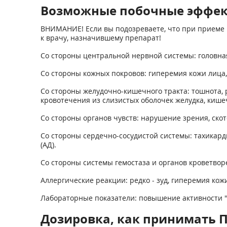
Возможные побочные эффе
ВНИМАНИЕ! Если вы подозреваете, что при приеме 
к врачу, назначившему препарат!
Со стороны центральной нервной системы: головная
Со стороны кожных покровов: гиперемия кожи лица, 
Со стороны желудочно-кишечного тракта: тошнота, р
кровотечения из слизистых оболочек желудка, киш
Со стороны органов чувств: нарушение зрения, ско
Со стороны сердечно-сосудистой системы: тахикард
(АД).
Со стороны системы гемостаза и органов кроветво
Аллергические реакции: редко - зуд, гиперемия кож
Лабораторные показатели: повышение активности "
Дозировка, как принимать П