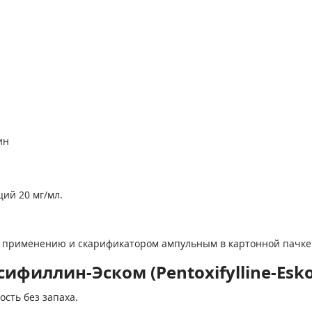
ин
ий 20 мг/мл.
у применению и скарификатором ампульным в картонной пачке
ифиллин-Эском (Pentoxifylline-Esk
сть без запаха.