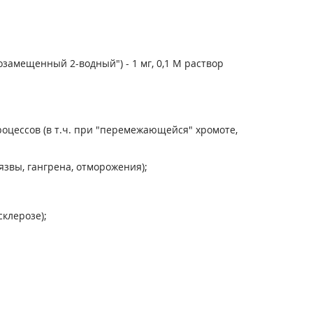
замещенный 2-водный") - 1 мг, 0,1 М раствор
оцессов (в т.ч. при "перемежающейся" хромоте,
звы, гангрена, отморожения);
клерозе);