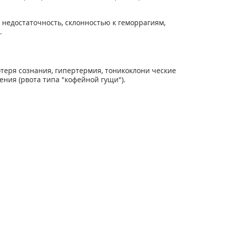
недостаточность, склонностью к геморрагиям,
.
отеря сознания, гипертермия, тоникоклони ческие
ния (рвота типа "кофейной гущи").