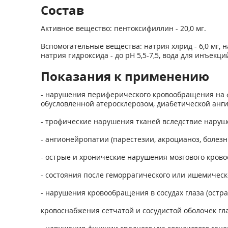
Состав
Активное вещество: пентоксифиллин - 20,0 мг.
Вспомогательные вещества: натрия хлрид - 6,0 мг,
натрия гидроксида - до pH 5,5-7,5, вода для инъекций
Показания к применению
- нарушения периферического кровообращения на ф
обусловленной атеросклерозом, диабетической анг
- трофические нарушения тканей вследствие наруш
- ангионейропатии (парестезии, акроцианоз, болезн
- острые и хронические нарушения мозгового крово
- состояния после геморрагического или ишемическо
- нарушения кровообращения в сосудах глаза (остр
кровоснабжения сетчатой и сосудистой оболочек гла