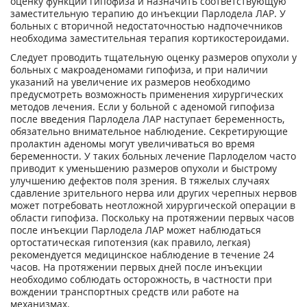
оценку функции гипофиза и назначить соответствующую
заместительную терапию до инъекции Парлодела ЛАР. У
больных с вторичной недостаточностью надпочечников
необходима заместительная терапия кортикостероидами.
Следует проводить тщательную оценку размеров опухоли у
больных с макроаденомами гипофиза, и при наличии
указаний на увеличение их размеров необходимо
предусмотреть возможность применения хирургических
методов лечения. Если у больной с аденомой гипофиза
после введения Парлодела ЛАР наступает беременность,
обязательно внимательное наблюдение. Секретирующие
пролактин аденомы могут увеличиваться во время
беременности. У таких больных лечение Парлоделом часто
приводит к уменьшению размеров опухоли и быстрому
улучшению дефектов поля зрения. В тяжелых случаях
сдавление зрительного нерва или других черепных нервов
может потребовать неотложной хирургической операции в
области гипофиза. Поскольку на протяжении первых часов
после инъекции Парлодела ЛАР может наблюдаться
ортостатическая гипотензия (как правило, легкая)
рекомендуется медицинское наблюдение в течение 24
часов. На протяжении первых дней после инъекции
необходимо соблюдать осторожность, в частности при
вождении транспортных средств или работе на
механизмах.