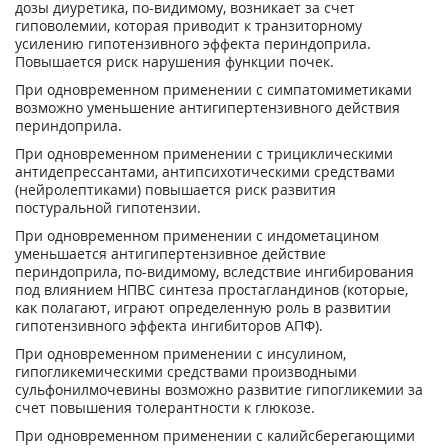
дозы диуретика, по-видимому, возникает за счет
гиповолемии, которая приводит к транзиторному
усилению гипотензивного эффекта периндоприла.
Повышается риск нарушения функции почек.
При одновременном применении с симпатомиметиками
возможно уменьшение антигипертензивного действия
периндоприла.
При одновременном применении с трициклическими
антидепрессантами, антипсихотическими средствами
(нейролептиками) повышается риск развития
постуральной гипотензии.
При одновременном применении с индометацином
уменьшается антигипертензивное действие
периндоприла, по-видимому, вследствие ингибирования
под влиянием НПВС синтеза простагландинов (которые,
как полагают, играют определенную роль в развитии
гипотензивного эффекта ингибиторов АПФ).
При одновременном применении с инсулином,
гипогликемическими средствами производными
сульфонилмочевины возможно развитие гипогликемии за
счет повышения толерантности к глюкозе.
При одновременном применении с калийсберегающими