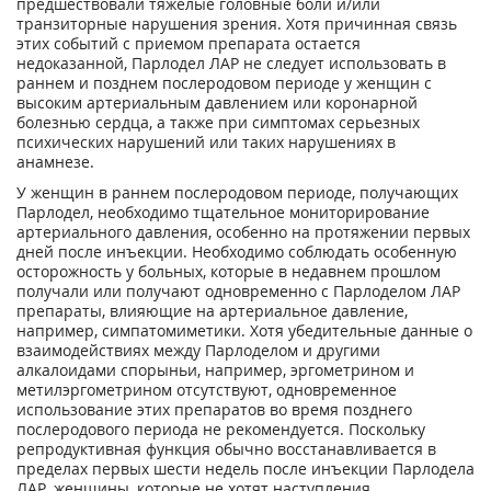
предшествовали тяжелые головные боли и/или
транзиторные нарушения зрения. Хотя причинная связь
этих событий с приемом препарата остается
недоказанной, Парлодел ЛАР не следует использовать в
раннем и позднем послеродовом периоде у женщин с
высоким артериальным давлением или коронарной
болезнью сердца, а также при симптомах серьезных
психических нарушений или таких нарушениях в
анамнезе.
У женщин в раннем послеродовом периоде, получающих
Парлодел, необходимо тщательное мониторирование
артериального давления, особенно на протяжении первых
дней после инъекции. Необходимо соблюдать особенную
осторожность у больных, которые в недавнем прошлом
получали или получают одновременно с Парлоделом ЛАР
препараты, влияющие на артериальное давление,
например, симпатомиметики. Хотя убедительные данные о
взаимодействиях между Парлоделом и другими
алкалоидами спорыньи, например, эргометрином и
метилэргометрином отсутствуют, одновременное
использование этих препаратов во время позднего
послеродового периода не рекомендуется. Поскольку
репродуктивная функция обычно восстанавливается в
пределах первых шести недель после инъекции Парлодела
ЛАР, женщины, которые не хотят наступления