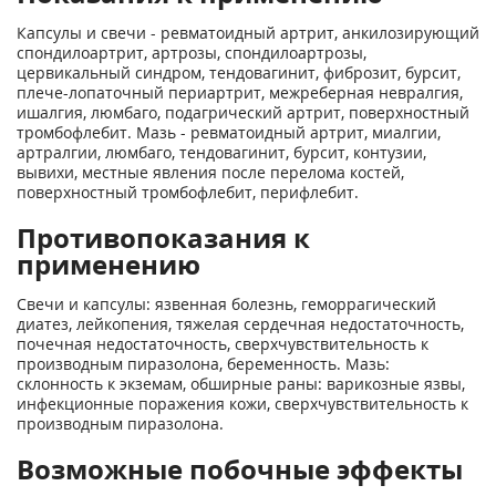
Капсулы и свечи - ревматоидный артрит, анкилозирующий
спондилоартрит, артрозы, спондилоартрозы,
цервикальный синдром, тендовагинит, фиброзит, бурсит,
плече-лопаточный периартрит, межреберная невралгия,
ишалгия, люмбаго, подагрический артрит, поверхностный
тромбофлебит. Мазь - ревматоидный артрит, миалгии,
артралгии, люмбаго, тендовагинит, бурсит, контузии,
вывихи, местные явления после перелома костей,
поверхностный тромбофлебит, перифлебит.
Противопоказания к
применению
Свечи и капсулы: язвенная болезнь, геморрагический
диатез, лейкопения, тяжелая сердечная недостаточность,
почечная недостаточность, сверхчувствительность к
производным пиразолона, беременность. Мазь:
склонность к экземам, обширные раны: варикозные язвы,
инфекционные поражения кожи, сверхчувствительность к
производным пиразолона.
Возможные побочные эффекты