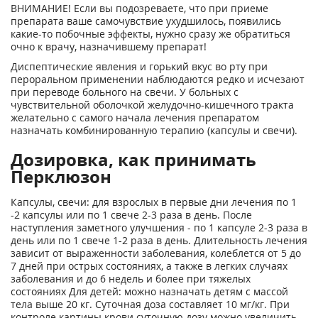
ВНИМАНИЕ! Если вы подозреваете, что при приеме
препарата ваше самочувствие ухудшилось, появились
какие-то побочные эффекты, нужно сразу же обратиться
очно к врачу, назначившему препарат!
Диспептические явления и горький вкус во рту при
пероральном применении наблюдаются редко и исчезают
при переводе больного на свечи. У больных с
чувствительной оболочкой желудочно-кишечного тракта
желательно с самого начала лечения препаратом
назначать комбинированную терапию (капсулы и свечи).
Дозировка, как принимать
Перклюзон
Капсулы, свечи: для взрослых в первые дни лечения по 1
-2 капсулы или по 1 свече 2-3 раза в день. После
наступления заметного улучшения - по 1 капсуле 2-3 раза в
день или по 1 свече 1-2 раза в день. Длительность лечения
зависит от выраженности заболевания, колеблется от 5 до
7 дней при острых состояниях, а также в легких случаях
заболевания и до 6 недель и более при тяжелых
состояниях Для детей: можно назначать детям с массой
тела выше 20 кг. Суточная доза составляет 10 мг/кг. При
контроле картины крови суточную дозу можно увеличить,