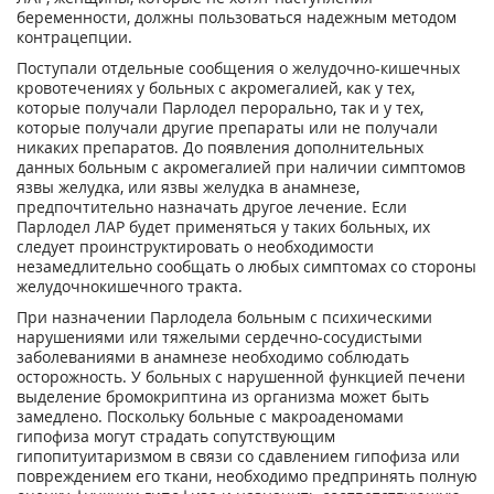
беременности, должны пользоваться надежным методом
контрацепции.
Поступали отдельные сообщения о желудочно-кишечных
кровотечениях у больных с акромегалией, как у тех,
которые получали Парлодел перорально, так и у тех,
которые получали другие препараты или не получали
никаких препаратов. До появления дополнительных
данных больным с акромегалией при наличии симптомов
язвы желудка, или язвы желудка в анамнезе,
предпочтительно назначать другое лечение. Если
Парлодел ЛАР будет применяться у таких больных, их
следует проинструктировать о необходимости
незамедлительно сообщать о любых симптомах со стороны
желудочнокишечного тракта.
При назначении Парлодела больным с психическими
нарушениями или тяжелыми сердечно-сосудистыми
заболеваниями в анамнезе необходимо соблюдать
осторожность. У больных с нарушенной функцией печени
выделение бромокриптина из организма может быть
замедлено. Поскольку больные с макроаденомами
гипофиза могут страдать сопутствующим
гипопитуитаризмом в связи со сдавлением гипофиза или
повреждением его ткани, необходимо предпринять полную