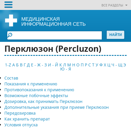
ВСЕ РАЗДЕЛЫ
МЕДИЦИНСКАЯ
ИНФОРМАЦИОННАЯ СЕТЬ
Перклюзон (Percluzon)
1-Z
А
Б
В
Г
Д
Е - Ж - З
И - Й
К
Л
М
Н
О
П
Р
С
Т
У
Ф
Х
Ц
Ч - Щ
Э
Ю - Я
Состав
Показания к применению
Противопоказания к применению
Возможные побочные эффекты
Дозировка, как принимать Перклюзон
Дополнительные указания при приеме Перклюзон
Передозировка
Как хранить препарат
Условия отпуска