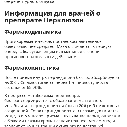
безрецептурного отпуска.
Информация для врачей о
препарате Перклюзон
Фармакодинамика
Противоревматическое, противовоспалительное,
болеутоляющее средство. Мазь отличается, в первую
очередь, болеутоляющим и, в меньшей степени.
противовоспалительным действием.
Фармакокинетика
После приема внутрь периндоприл быстро абсорбируется
из ЖКТ. Cmaxдостигается через 1 ч. Биодоступность
составляет 65-70%.
В процессе метаболизма периндоприл
биотрансформируется с образованием активного
метаболита - периндоприлата (около 20%) и 5 неактивных
соединений. Cmax периндоприлата в плазме достигается
между 3 и 5 ч после приема. Связывание периндоприлата
с белками плазмы крови незначительное (менее 30%) и
зависит от концентрации активного вещества. Vd