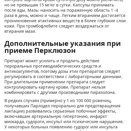
но не превышая 15 мг/кг в сутки. Капсулы принимать
после еды. Мазь: наносить на пораженную область 1 -4
раза в день, можно и чаще. Легким втиранием достигается
проникновение атактивных веществ в более глубокие слои
кожи. При тромбофлебите следует воздержаться от
втирания мази.
Дополнительные указания при
приеме Перклюзон
Препарат может усилить и продлить действие
пероральных противодиабетических средств и
антикоагулянтов, поэтому дозы этих препаратов следует
регулировать в соответствии с лабораторными данными.
При длительном применении препарата следует
контролировать картину крови. Препарат нельзя
комбинировать с другими производными пиразолона.
В редких случаях (примерно у 1 из 100 000 рожениц,
получавших Парлодел перорально для предотвращения
лактации) развивались серьезные побочные эффекты,
включавшие артериальную гипертонию, инфаркт
миокарда, судороги, инсульт или психические нарушения.
У некоторых больных появлению судорог или инсульта