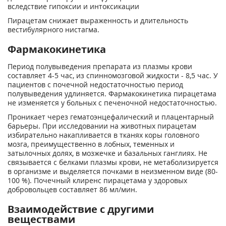
вследствие гипоксии и интоксикации
Пирацетам снижает выраженность и длительность
вестибулярного нистагма.
Фармакокинетика
Период полувыведения препарата из плазмы крови
составляет 4-5 час, из спинномозговой жидкости - 8,5 час. У
пациентов с почечной недостаточностью период
полувыведения удлиняется. Фармакокинетика пирацетама
не изменяется у больных с печеночной недостаточностью.
Проникает через гематоэнцефалический и плацентарный
барьеры. При исследовании на животных пирацетам
избирательно накапливается в тканях коры головного
мозга, преимущественно в лобных, теменных и
затылочных долях, в мозжечке и базальных ганглиях. Не
связывается с белками плазмы крови, не метаболизируется
в организме и выделяется почками в неизменном виде (80-
100 %). Почечный клиренс пирацетама у здоровых
добровольцев составляет 86 мл/мин.
Взаимодействие с другими
веществами