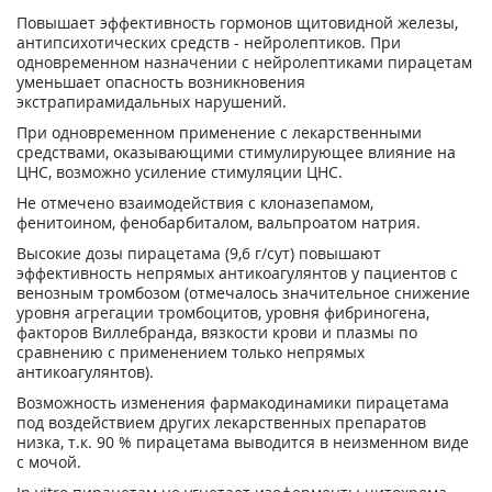
Повышает эффективность гормонов щитовидной железы,
антипсихотических средств - нейролептиков. При
одновременном назначении с нейролептиками пирацетам
уменьшает опасность возникновения
экстрапирамидальных нарушений.
При одновременном применение с лекарственными
средствами, оказывающими стимулирующее влияние на
ЦНС, возможно усиление стимуляции ЦНС.
Не отмечено взаимодействия с клоназепамом,
фенитоином, фенобарбиталом, вальпроатом натрия.
Высокие дозы пирацетама (9,6 г/сут) повышают
эффективность непрямых антикоагулянтов у пациентов с
венозным тромбозом (отмечалось значительное снижение
уровня агрегации тромбоцитов, уровня фибриногена,
факторов Виллебранда, вязкости крови и плазмы по
сравнению с применением только непрямых
антикоагулянтов).
Возможность изменения фармакодинамики пирацетама
под воздействием других лекарственных препаратов
низка, т.к. 90 % пирацетама выводится в неизменном виде
с мочой.