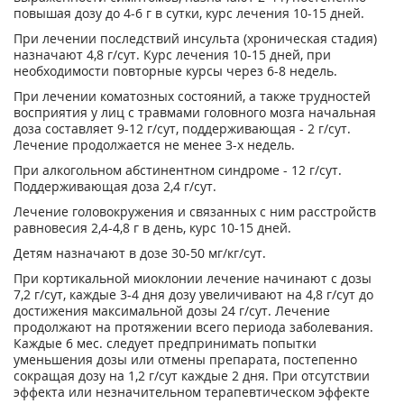
повышая дозу до 4-6 г в сутки, курс лечения 10-15 дней.
При лечении последствий инсульта (хроническая стадия)
назначают 4,8 г/сут. Курс лечения 10-15 дней, при
необходимости повторные курсы через 6-8 недель.
При лечении коматозных состояний, а также трудностей
восприятия у лиц с травмами головного мозга начальная
доза составляет 9-12 г/сут, поддерживающая - 2 г/сут.
Лечение продолжается не менее 3-х недель.
При алкогольном абстинентном синдроме - 12 г/сут.
Поддерживающая доза 2,4 г/сут.
Лечение головокружения и связанных с ним расстройств
равновесия 2,4-4,8 г в день, курс 10-15 дней.
Детям назначают в дозе 30-50 мг/кг/сут.
При кортикальной миоклонии лечение начинают с дозы
7,2 г/сут, каждые 3-4 дня дозу увеличивают на 4,8 г/сут до
достижения максимальной дозы 24 г/сут. Лечение
продолжают на протяжении всего периода заболевания.
Каждые 6 мес. следует предпринимать попытки
уменьшения дозы или отмены препарата, постепенно
сокращая дозу на 1,2 г/сут каждые 2 дня. При отсутствии
эффекта или незначительном терапевтическом эффекте