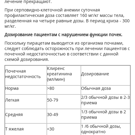
лечение прекращают.
При серповидно-клеточной анемии суточная
профилактическая доза составляет 160 мг/кг массы тела,
разделенная на четыре равные дозы. В период криза - 300
мг/кг.
Дозирование пациентам с нарушением функции почек.
Поскольку пирацетам выводится из организма почками,
следует соблюдать осторожность при лечении пациентов с
почечной недостаточностью в соответствии с данной
схемой дозирования.
Клиренс
Почечная
креатинина
Дозирование
недостаточность
(мл/мин)
Норма
>80
Обычная доза
2/3 обычной дозы в 2-3
Легкая
50-79
приема
1/3 обычной дозы в 2
Средняя
30-49
приема
1 /6 обычной дозы,
Т яжелая
<30
однократно