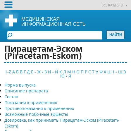
ВСЕ РАЗДЕЛЫ
МЕДИЦИНСКАЯ
ИНФОРМАЦИОННАЯ СЕТЬ
Пирацетам-Эском
(Piracetam-Eskom)
1-Z
А
Б
В
Г
Д
Е - Ж - З
И - Й
К
Л
М
Н
О
П
Р
С
Т
У
Ф
Х
Ц
Ч - Щ
Э
Ю - Я
Форма выпуска
Описание препарата
Состав
Показания к применению
Противопоказания к применению
Возможные побочные эффекты
Дозировка, как принимать Пирацетам-Эском (Piracetam-
Eskom)