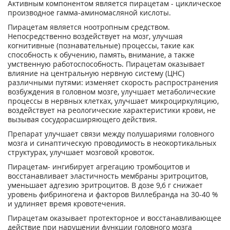
Активным компонентом является пирацетам - циклическое
производное гамма-аминомасляной кислоты.
Пирацетам является ноотропным средством.
Непосредственно воздействует на мозг, улучшая
когнитивные (познавательные) процессы, такие как
способность к обучению, память, внимание, а также
умственную работоспособность. Пирацетам оказывает
влияние на центральную нервную систему (ЦНС)
различными путями: изменяет скорость распространения
возбуждения в головном мозге, улучшает метаболические
процессы в нервных клетках, улучшает микроциркуляцию,
воздействует на реологические характеристики крови, не
вызывая сосудорасширяющего действия.
Препарат улучшает связи между полушариями головного
мозга и синаптическую проводимость в неокортикальных
структурах, улучшает мозговой кровоток.
Пирацетам- ингибирует агрегацию тромбоцитов и
восстанавливает эластичность мембраны эритроцитов,
уменьшает адгезию эритроцитов. В дозе 9,6 г снижает
уровень фибриногена и факторов Виллебранда на 30-40 %
и удлиняет время кровотечения.
Пирацетам оказывает протекторное и восстанавливающее
действие при нарушении функции головного мозга