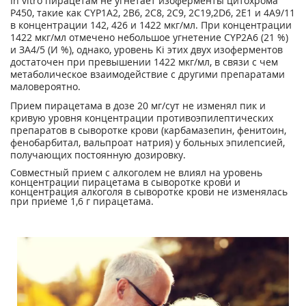
In vitro пирацетам не угнетает изоферменты цитохрома
Р450, такие как CYP1A2, 2В6, 2С8, 2С9, 2С19,2D6, 2Е1 и 4А9/11
в концентрации 142, 426 и 1422 мкг/мл. При концентрации
1422 мкг/мл отмечено небольшое угнетение CYP2A6 (21 %)
и ЗА4/5 (И %), однако, уровень Ki этих двух изоферментов
достаточен при превышении 1422 мкг/мл, в связи с чем
метаболическое взаимодействие с другими препаратами
маловероятно.
Прием пирацетама в дозе 20 мг/сут не изменял пик и
кривую уровня концентрации противоэпилептических
препаратов в сыворотке крови (карбамазепин, фенитоин,
фенобарбитал, вальпроат натрия) у больных эпилепсией,
получающих постоянную дозировку.
Совместный прием с алкоголем не влиял на уровень
концентрации пирацетама в сыворотке крови и
концентрация алкоголя в сыворотке крови не изменялась
при приеме 1,6 г пирацетама.