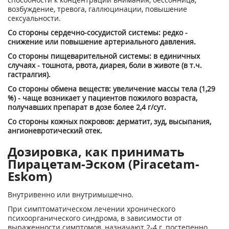
возбуждение, тревога, галлюцинации, повышение
сексуальности.
Со стороны сердечно-сосудистой системы: редко -
снижение или повышение артериального давления.
Со стороны пищеварительной системы: в единичных
случаях - тошнота, рвота, диарея, боли в животе (в т.ч.
гастралгия).
Со стороны обмена веществ: увеличение массы тела (1,29
%) - чаще возникает у пациентов пожилого возраста,
получавших препарат в дозе более 2,4 г/сут.
Со стороны кожных покровов: дерматит, зуд, высыпания,
ангионевротический отек.
Дозировка, как принимать
Пирацетам-Эском (Piracetam-
Eskom)
Внутривенно или внутримышечно.
При симптоматическом лечении хронического
психоорганического синдрома, в зависимости от
выраженности симптомов, назначают 2-4 г, постепенно