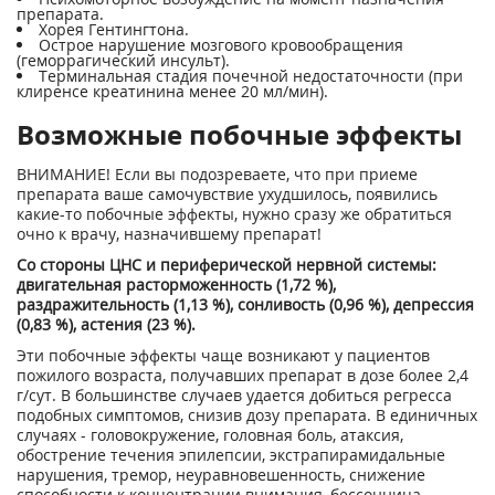
препарата.
Хорея Гентингтона.
Острое нарушение мозгового кровообращения
(геморрагический инсульт).
Терминальная стадия почечной недостаточности (при
клиренсе креатинина менее 20 мл/мин).
Возможные побочные эффекты
ВНИМАНИЕ! Если вы подозреваете, что при приеме
препарата ваше самочувствие ухудшилось, появились
какие-то побочные эффекты, нужно сразу же обратиться
очно к врачу, назначившему препарат!
Со стороны ЦНС и периферической нервной системы:
двигательная расторможенность (1,72 %),
раздражительность (1,13 %), сонливость (0,96 %), депрессия
(0,83 %), астения (23 %).
Эти побочные эффекты чаще возникают у пациентов
пожилого возраста, получавших препарат в дозе более 2,4
г/сут. В большинстве случаев удается добиться регресса
подобных симптомов, снизив дозу препарата. В единичных
случаях - головокружение, головная боль, атаксия,
обострение течения эпилепсии, экстрапирамидальные
нарушения, тремор, неуравновешенность, снижение
способности к концентрации внимания, бессонница,