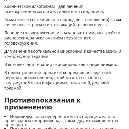
Хронический алкоголизм - для лечения
психоорганического и абстинентного синдромов.
Коматозные состояния (и в период восстановления) в том
числе после травм и интоксикаций головного мозга.
Лечение головокружения и связанных с ним расстройств
равновесия, за исключением психогенного
головокружения.
Для лечения кортикальной миоклонии в качестве моно- и
комплексной терапии.
В комплексной терапии серповидно-клеточной анемии.
В педиатрической практике: коррекция последствий
перинатальных повреждений мозга, вызванных
внутриутробными инфекциями, гипоксией, родовой
травмой.
Противопоказания к
применению
Индивидуальная непереносимость пирацетама или
производных пирролидона, а также других компонентов
препарата.
Психомоторное возбуждение на момент назначения