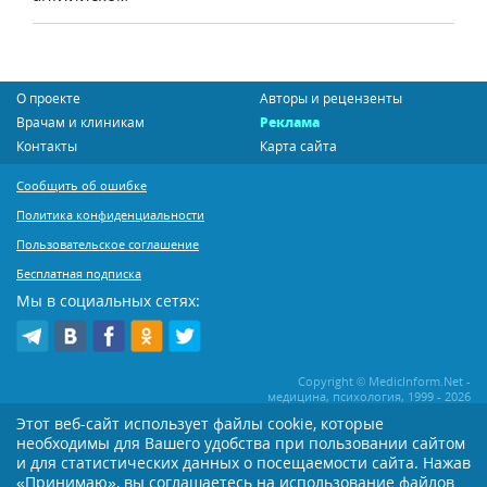
О проекте
Авторы и рецензенты
Врачам и клиникам
Реклама
Контакты
Карта сайта
Сообщить об ошибке
Политика конфиденциальности
Пользовательское соглашение
Бесплатная подписка
Мы в социальных сетях:
Copyright © MedicInform.Net -
медицина, психология, 1999 - 2026
Этот веб-сайт использует файлы cookie, которые
необходимы для Вашего удобства при пользовании сайтом
Копирование или иное распространение статей нашего сайта строго
воспрещается. Копирование раздела "Новости" допускается при наличии
и для статистических данных о посещаемости сайта. Нажав
активной открытой для поисковиков ссылки на MedicInform.Net
«Принимаю», вы соглашаетесь на использование файлов