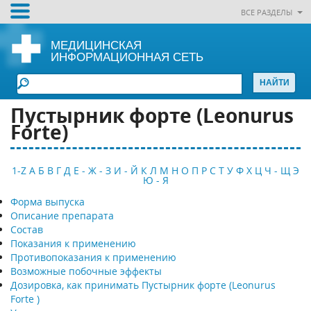
ВСЕ РАЗДЕЛЫ
МЕДИЦИНСКАЯ
ИНФОРМАЦИОННАЯ СЕТЬ
Пустырник форте (Leonurus
Forte)
1-Z
А
Б
В
Г
Д
Е - Ж - З
И - Й
К
Л
М
Н
О
П
Р
С
Т
У
Ф
Х
Ц
Ч - Щ
Э
Ю - Я
Форма выпуска
Описание препарата
Состав
Показания к применению
Противопоказания к применению
Возможные побочные эффекты
Дозировка, как принимать Пустырник форте (Leonurus
Forte )