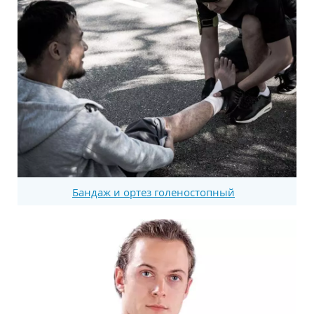
Бандаж и ортез голеностопный