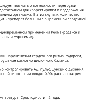
следует помнить о возможности перегрузки
 достаточном для корректировки и поддержания
анием организма. В этих случаях количество
одить препарат больным с выраженной сердечной
 одновременном применении Реомакродекса и
творы и фуросемид.
ми нарушениями сердечного ритма, судороги,
нарушение кислотно-щелочного баланса.
о контролировать АД, пульс, функцию дыхания,
льной гипотензии вводят 0.9% раствор натрия
пературе. Срок годности - 2 года.