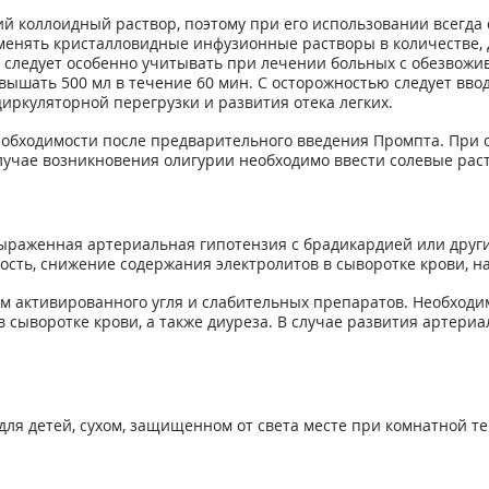
й коллоидный раствор, поэтому при его использовании всегда 
именять кристалловидные инфузионные растворы в количестве,
о следует особенно учитывать при лечении больных с обезвожив
вышать 500 мл в течение 60 мин. С осторожностью следует вв
иркуляторной перегрузки и развития отека легких.
еобходимости после предварительного введения Промпта. При
лучае возникновения олигурии необходимо ввести солевые рас
ыраженная артериальная гипотензия с брадикардией или други
ость, снижение содержания электролитов в сыворотке крови, 
 активированного угля и слабительных препаратов. Необходим
 сыворотке крови, а также диуреза. В случае развития артериа
для детей, сухом, защищенном от света месте при комнатной тем