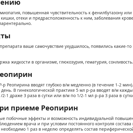
нению
миопатия, повышенная чувствительность к фенилбутазону или 
кишки, отеки и предрасположенность к ним, заболевания кров
парентерально.
кты
препарата ваше самочувствие ухудшилось, появились какие-то 
жка жидкости в организме, глюкозурия, гематурия, сонливость
Реопирин
Р-р Реопирина вводят глубоко в/м медленно (в течение 1-2 мин)
день. В гинекологической практике 5 мл р-ра вводят в/м кажд
2-1 драже 3 раза в сутки или в/м по 1/2-1 мл р-ра 3 раза в сут
ри приеме Реопирин
тные побочные эффекты и возможность индивидуальной повыше
блюдением врача и при условии постоянного контроля состава
необходимо 1 раз в неделю определять состав периферической