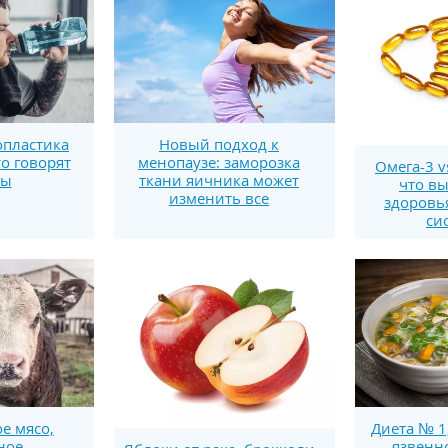
пластика
Новый подход к
то говорят
менопаузе: заморозка
Омега-3 v
ты
ткани яичника может
что вы
изменить все
здоровь
си
е мясо,
Диета № 1
ное
язвенн