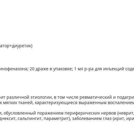
атор+диуретик)
инофеназона; 20 драже в упаковке; 1 мл р-ра для инъекций сод
ит различной этиологии, в том числе ревматический и подагр
ых мягких тканей, характеризующиеся выраженным воспалением
 обусловленный поражением периферических нервов (неврит, 
днексит, сальпингит, параметрит), заболеванием глаз (ирит, ир