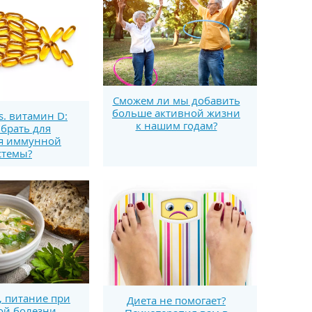
Сможем ли мы добавить
больше активной жизни
s. витамин D:
к нашим годам?
брать для
я иммунной
стемы?
, питание при
Диета не помогает?
ой болезни