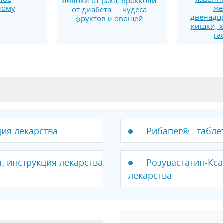
Яблоки от рака, брокколи
ному
же
от диабета — чудеса
двенадц
фруктов и овощей
кишки, 
га
ция лекарства
Рибапег® - табле
, инструкция лекарства
Розувастатин-Кса
лекарства