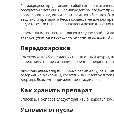
Реомакродекс представляет собой гиперонкотически
сосудистой системы. С Реомакродексом следует пр
нормального водного и электролитного баланса. Эт
вводимого препарата Реомакродекса не должно пре
недостаточностью из-за опасности возникновения ц
Беременным назначают только в случае крайней н
антикоагулянтов необходимо снижение их дозы. В с
Передозировка
Симптомы:
наиболее часто - повышенный диурез, в
парез, помутнение сознания, почечная недостаточн
Лечение:
рекомендуется промывание желудка, прием
содержание мочевины, креатинина и электролитов в
хлорида. Возможно применение гемодиализа.
Как хранить препарат
Список Б. Препарат следует хранить в недоступном 
Условия отпуска