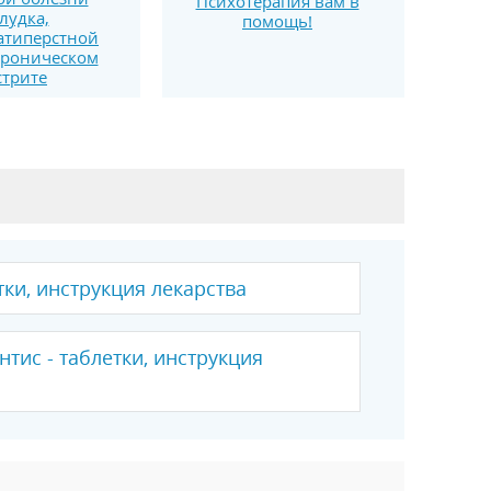
Психотерапия вам в
лудка,
помощь!
атиперстной
хроническом
стрите
тки, инструкция лекарства
нтис - таблетки, инструкция