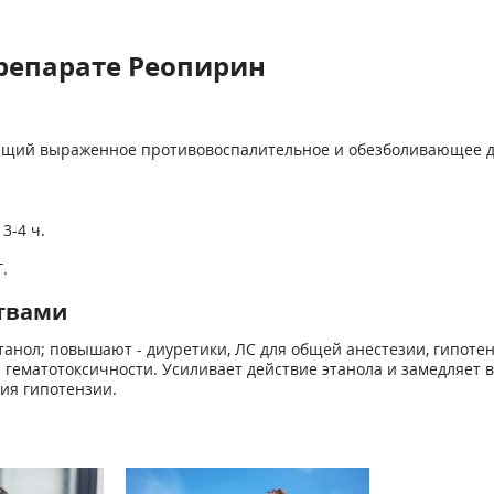
репарате Реопирин
щий выраженное противовоспалительное и обезболивающее д
3-4 ч.
.
твами
танол; повышают - диуретики, ЛС для общей анестезии, гипоте
гематотоксичности. Усиливает действие этанола и замедляет 
ия гипотензии.