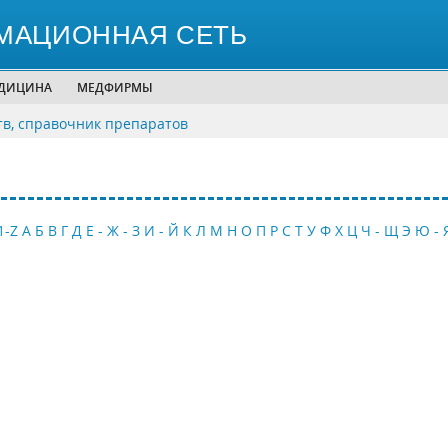
МАЦИОННАЯ СЕТЬ
ЕДИЦИНА
МЕДФИРМЫ
тв, справочник препаратов
1-Z
А
Б
В
Г
Д
Е - Ж - З
И - Й
К
Л
М
Н
О
П
Р
С
Т
У
Ф
Х
Ц
Ч - Щ
Э
Ю - 