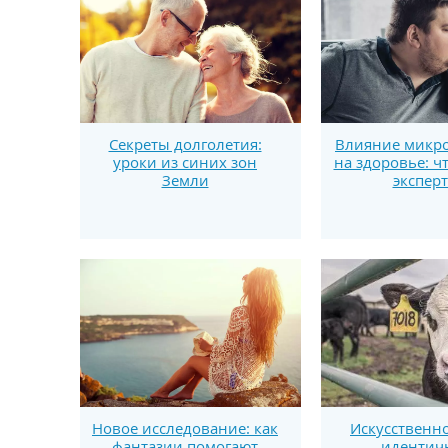
Секреты долголетия:
Влияние микро
уроки из синих зон
на здоровье: ч
Земли
экспер
Новое исследование: как
Искусственно
фантазии помогают
идентич