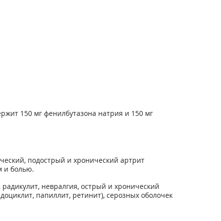
ержит 150 мг фенилбутазона натрия и 150 мг
ический, подострый и хронический артрит
 и болью.
радикулит, невралгия, острый и хронический
идоциклит, папиллит, ретинит), серозных оболочек