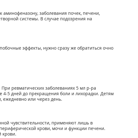
к аминофеназону, заболевания почек, печени,
етворной системы. В случае подозрения на
побочные эффекты, нужно сразу же обратиться очно
.
. При ревматических заболеваниях 5 мл р-ра
ые 4-5 дней до прекращения боли и лихорадки. Детям
ки, ежедневно или через день.
нной чувствительности, применяют лишь в
 периферической крови, мочи и функции печени.
 крови.